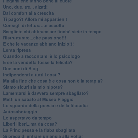
​I legami che fanno bene al cuore
Uno, due, tre... alzati!​
​Dal comfort alla crescita
​Ti pago?! Allora mi appartieni!​
​Consigli di lettura…e ascolto
​Scegliete chi abbracciare finché siete in tempo
​Ristrutturare...che passione!!!
​E che le vacanze abbiano inizio!!!
​Lenta ripresa
​Quando a raccontarsi è lo psicologo
​E se la vendetta fosse la felicità?
​Due anni di Blog
​Indipendenti a tutti i costi?
​Ma alla fine che cosa è e cosa non è la terapia?
​Siamo sicuri sia mio nipote?
​Lamentarsi è davvero sempre sbagliato?
​Metti un sabato al Museo Piaggio
​Lo sguardo della poesia e della filosofia
Autosabotaggio
​Lo aspettavo da tempo
​Liberi liberi...ma da cosa?
​La Principessa e la fiaba sbagliata
Si prega di entrare un’ansia alla volta!