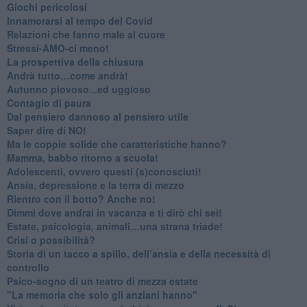
Giochi pericolosi
Innamorarsi al tempo del Covid
​Relazioni che fanno male al cuore
​Stressi-AMO-ci meno!
​La prospettiva della chiusura
​Andrà tutto…come andrà!
Autunno piovoso...ed uggioso
​Contagio di paura
​Dal pensiero dannoso al pensiero utile
​Saper dire di NO!
​Ma le coppie solide che caratteristiche hanno?
​Mamma, babbo ritorno a scuola!
Adolescenti, ovvero questi (s)conosciuti!
Ansia, depressione e la terra di mezzo
​Rientro con il botto? Anche no!
Dimmi dove andrai in vacanza e ti dirò chi sei!
​Estate, psicologia, animali…una strana triade!
​Crisi o possibilità?
​Storia di un tacco a spillo, dell’ansia e della necessità di
controllo
​Psico-sogno di un teatro di mezza estate
"La memoria che solo gli anziani hanno"