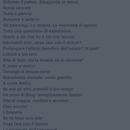
​Deliziare il palato. Alleggerire la mente.
​Senza rancore
​Testa e pancia
​Autunno e serie tv
​Gli psicologi. La terapia. La necessità di spazio
​Tutta una questione di aspettative.
​Grazie a ciò che ho e ciò che faccio!
​Inevitabili lutti...cosa fare con il dolore?
Prolungare l’effetto benefico dell’estate? Si può!
​Letture a km zero
​Aria di ferie: ma la terapia va in vacanza?
​E_state a teatro!
​Consigli di lettura estivi
​Stanchezza mentale: come gestirla
​A come Amico
​Se ami gli altri, prenditi il tuo tempo
​Un anno di Blog: semplicemente Grazie!
​Vita di coppia, conflitti e desideri
​Ciao scuola!
​L’Empatia
​Se mi lasci non vale
Cosa fare con il dolore
​La sindrome dell’impostore