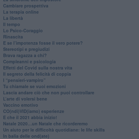
​Cambiare prospettiva
La terapia online
La libertà
​Il tempo
​Lo Psico-Coraggio
Rinascita
​E se l’impotenza fosse il vero potere?
Stereotipi e pregiudizi
​Brava ragazza a chi?
​Compleanni e psicologia
Effetti del Covid sulla nostra vita
Il segreto della felicità di coppia
​I “pensieri-vampiro”
​Tu chiamale se vuoi emozioni
​Lascia andare ciò che non puoi controllare
L’arte di volersi bene
​Vaccino emotivo
CO(ndi)VID(iamo) esperienze
​E che il 2021 abbia inizio!
​Natale 2020…un Natale che ricorderemo
Un aiuto per le difficoltà quotidiane: le life skills
​In balia delle ond(ate)