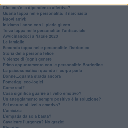
Non dare niente per scontato
Che cos’è la dipendenza affettiva?
Quarta tappa nelle personalità: il narcisista
​Nuovi arrivi!
​Iniziamo l’anno con il piede giusto
​Terza tappa nelle personalità: l’antisociale
​Avvicinandoci a Natale 2023
Le famiglie
Seconda tappa nelle personalità: l’istrionico
​Storia della persona felice
Violenze di (ogni) genere
​Primo appuntamento con le personalità: Borderline
La psicosomatica: quando il corpo parla
Donne...quanta strada ancora
​Pomeriggi eco-logici
​Come stai?
Cosa significa guarire a livello emotivo?
​Un atteggiamento sempre positivo è la soluzione?
​Sei maturo al livello emotivo?
​L’amicizia
​L’empatia da sola basta?
​Cavalcare l’urgenza? No grazie!
Ripartire