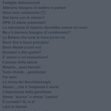
​Famiglie disfunzionali
​Abbiamo bisogno di sederci e parlare
Sono solo canzonette (?)
​Stai bene con te stesso?
​OPS! Ci siamo presentati!
​La mancanza di rispetto dovrebbe essere un reato
​Ma c’è davvero bisogno di combattenti?
​La Befana che tutte le feste porta via
Buon fine e buon principio!
​Buon Natale a tutti voi!
​Scusarsi o dire grazie?
​E’ amore o un’ossessione?
​Il prezzo della salute
​Respira... puoi farcela!
​Tutto chiede... gentilezza!
​Far west
​La storia dei Succhiaenergie
​Aiutati….che il Terapeuta ti aiuta!
​L’importanza della gentilezza
​Stress “buono” e stress “cattivo”
​È normale? Sì, lo è!
​Libri in libertà!