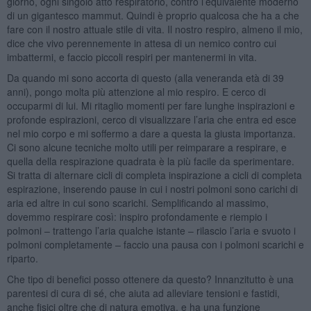
giorno, ogni singolo atto respiratorio, contro l’equivalente moderno
di un gigantesco mammut. Quindi è proprio qualcosa che ha a che
fare con il nostro attuale stile di vita. Il nostro respiro, almeno il mio,
dice che vivo perennemente in attesa di un nemico contro cui
imbattermi, e faccio piccoli respiri per mantenermi in vita.
Da quando mi sono accorta di questo (alla veneranda età di 39
anni), pongo molta più attenzione al mio respiro. E cerco di
occuparmi di lui. Mi ritaglio momenti per fare lunghe inspirazioni e
profonde espirazioni, cerco di visualizzare l’aria che entra ed esce
nel mio corpo e mi soffermo a dare a questa la giusta importanza.
Ci sono alcune tecniche molto utili per reimparare a respirare, e
quella della respirazione quadrata è la più facile da sperimentare.
Si tratta di alternare cicli di completa inspirazione a cicli di completa
espirazione, inserendo pause in cui i nostri polmoni sono carichi di
aria ed altre in cui sono scarichi. Semplificando al massimo,
dovemmo respirare così: inspiro profondamente e riempio i
polmoni – trattengo l’aria qualche istante – rilascio l’aria e svuoto i
polmoni completamente – faccio una pausa con i polmoni scarichi e
riparto.
Che tipo di benefici posso ottenere da questo? Innanzitutto è una
parentesi di cura di sé, che aiuta ad alleviare tensioni e fastidi,
anche fisici oltre che di natura emotiva, e ha una funzione