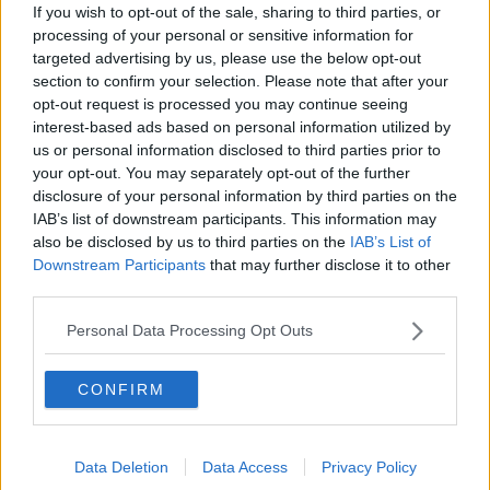
If you wish to opt-out of the sale, sharing to third parties, or
​Storie antiche di tempi moderni
processing of your personal or sensitive information for
​Quello che alle mamme non dicono
Adultescenza
targeted advertising by us, please use the below opt-out
Homo imbecillis
section to confirm your selection. Please note that after your
​4 anni di Blog
opt-out request is processed you may continue seeing
Quando il silenzio è aggressivo
interest-based ads based on personal information utilized by
​Il passato, questo conosciuto!
us or personal information disclosed to third parties prior to
​Clima ballerino e sbalzi d’umore
your opt-out. You may separately opt-out of the further
La maternità
disclosure of your personal information by third parties on the
​L’uomo o l’orso?
IAB’s list of downstream participants. This information may
Non hanno un amico a teatro​
also be disclosed by us to third parties on the
IAB’s List of
​Tutta una questione di rispetto
Downstream Participants
that may further disclose it to other
​Cose che ci esauriscono
third parties.
​Vespa che passione!
​Lasciate ai vostri figli il diritto di piangere
Personal Data Processing Opt Outs
​Parole d’amore regalate al vento
​Essere genitori di un adolescente
​Saper pazientare
CONFIRM
​Giornata del Fiocchetto Lilla
​Venerdì emozionalmente sostenibile
Ma ti ascolti?
Data Deletion
Data Access
Privacy Policy
Contornati di persone che…