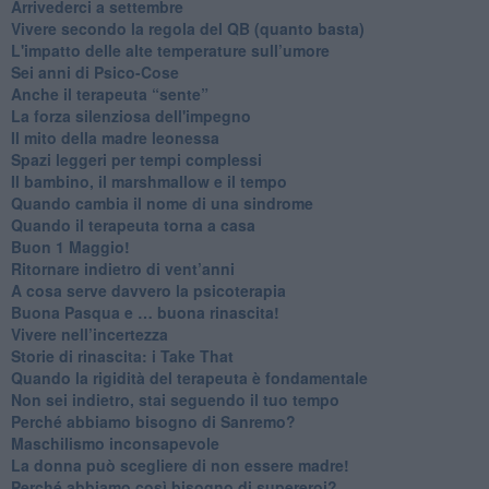
​Arrivederci a settembre
​Vivere secondo la regola del QB (quanto basta)
​L'impatto delle alte temperature sull’umore
Sei anni di Psico-Cose
​Anche il terapeuta “sente”
​La forza silenziosa dell'impegno
​Il mito della madre leonessa
Spazi leggeri per tempi complessi
Il bambino, il marshmallow e il tempo
​Quando cambia il nome di una sindrome
​Quando il terapeuta torna a casa
​Buon 1 Maggio!
Ritornare indietro di vent’anni
​A cosa serve davvero la psicoterapia
​Buona Pasqua e … buona rinascita!
​Vivere nell’incertezza
​Storie di rinascita: i Take That
​Quando la rigidità del terapeuta è fondamentale
​Non sei indietro, stai seguendo il tuo tempo
​Perché abbiamo bisogno di Sanremo?
​Maschilismo inconsapevole
​La donna può scegliere di non essere madre!
​Perché abbiamo così bisogno di supereroi?