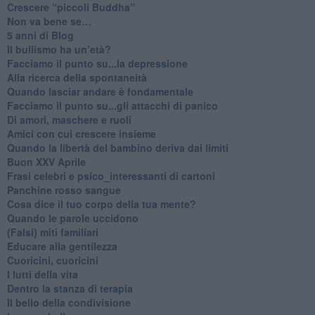
​Crescere “piccoli Buddha”
Non va bene se…
​5 anni di Blog
​Il bullismo ha un’età?
Facciamo il punto su...la depressione
​Alla ricerca della spontaneità
​Quando lasciar andare è fondamentale
Facciamo il punto su...gli attacchi di panico
Di amori, maschere e ruoli
​Amici con cui crescere insieme
​Quando la libertà del bambino deriva dai limiti
Buon XXV Aprile
​Frasi celebri e psico_interessanti di cartoni
​Panchine rosso sangue
​Cosa dice il tuo corpo della tua mente?
​Quando le parole uccidono
​(Falsi) miti familiari
​Educare alla gentilezza
​Cuoricini, cuoricini
I lutti della vita
​Dentro la stanza di terapia
​Il bello della condivisione