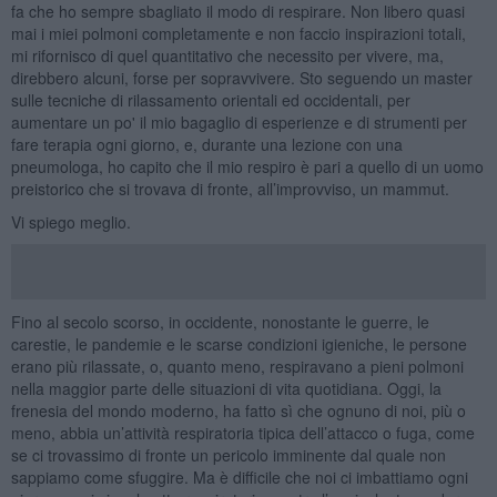
fa che ho sempre sbagliato il modo di respirare. Non libero quasi
mai i miei polmoni completamente e non faccio inspirazioni totali,
mi rifornisco di quel quantitativo che necessito per vivere, ma,
direbbero alcuni, forse per sopravvivere. Sto seguendo un master
sulle tecniche di rilassamento orientali ed occidentali, per
aumentare un po' il mio bagaglio di esperienze e di strumenti per
fare terapia ogni giorno, e, durante una lezione con una
pneumologa, ho capito che il mio respiro è pari a quello di un uomo
preistorico che si trovava di fronte, all’improvviso, un mammut.
Vi spiego meglio.
Fino al secolo scorso, in occidente, nonostante le guerre, le
carestie, le pandemie e le scarse condizioni igieniche, le persone
erano più rilassate, o, quanto meno, respiravano a pieni polmoni
nella maggior parte delle situazioni di vita quotidiana. Oggi, la
frenesia del mondo moderno, ha fatto sì che ognuno di noi, più o
meno, abbia un’attività respiratoria tipica dell’attacco o fuga, come
se ci trovassimo di fronte un pericolo imminente dal quale non
sappiamo come sfuggire. Ma è difficile che noi ci imbattiamo ogni