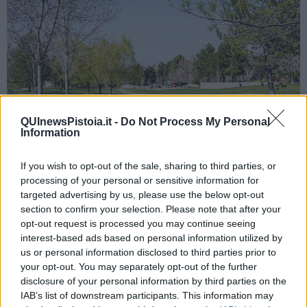
QUInewsPistoia.it -
Do Not Process My Personal
Information
If you wish to opt-out of the sale, sharing to third parties, or
Scegliere materiali sostenibili e salubri
processing of your personal or sensitive information for
targeted advertising by us, please use the below opt-out
Quando acquistiamo nuovi arredi o rinnoviamo un ambiente,
section to confirm your selection. Please note that after your
spesso ci fermiamo a valutare costo ed estetica. Eppure, la
opt-out request is processed you may continue seeing
provenienza, i trattamenti e i cicli di produzione fanno una grande
interest-based ads based on personal information utilized by
differenza. Meglio optare per
materiali naturali, durevoli, privi di
us or personal information disclosed to third parties prior to
sostanze nocive e certificati, che non rilascino composti
your opt-out. You may separately opt-out of the further
dannosi nell’aria
. Anche nelle scelte più semplici – una pittura, un
disclosure of your personal information by third parties on the
tappeto, una tenda – possiamo preferire soluzioni meno inquinanti
e più rispettose per noi e per l’ambiente.
IAB’s list of downstream participants. This information may