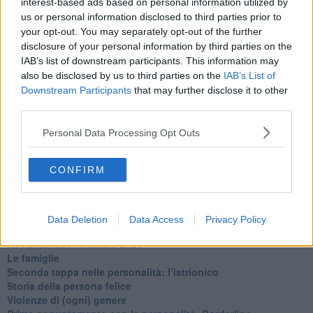
interest-based ads based on personal information utilized by
​Tutta una questione di rispetto
us or personal information disclosed to third parties prior to
​Cose che ci esauriscono
your opt-out. You may separately opt-out of the further
​Vespa che passione!
disclosure of your personal information by third parties on the
​Lasciate ai vostri figli il diritto di piangere
​Parole d’amore regalate al vento
IAB’s list of downstream participants. This information may
​Essere genitori di un adolescente
also be disclosed by us to third parties on the
IAB’s List of
​Saper pazientare
Downstream Participants
that may further disclose it to other
​Giornata del Fiocchetto Lilla
third parties.
​Venerdì emozionalmente sostenibile
Ma ti ascolti?
Personal Data Processing Opt Outs
Contornati di persone che…
Non dare niente per scontato
CONFIRM
Che cos’è la dipendenza affettiva?
Quarta tappa nelle personalità: il narcisista
​Nuovi arrivi!
​Iniziamo l’anno con il piede giusto
Data Deletion
Data Access
Privacy Policy
​Terza tappa nelle personalità: l’antisociale
​Avvicinandoci a Natale 2023
Le famiglie
Seconda tappa nelle personalità: l’istrionico
​Storia della persona felice
Violenze di (ogni) genere