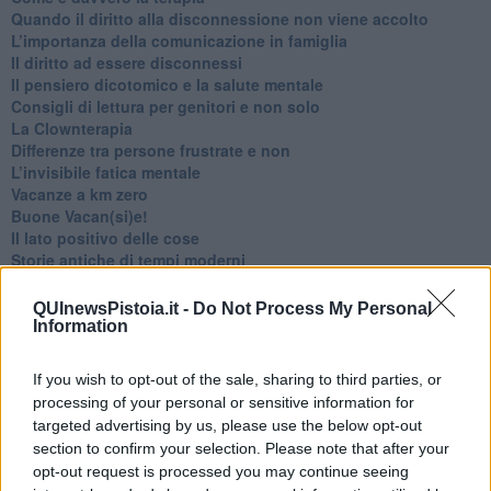
Quando il diritto alla disconnessione non viene accolto
​L’importanza della comunicazione in famiglia
​Il diritto ad essere disconnessi
​Il pensiero dicotomico e la salute mentale
​Consigli di lettura per genitori e non solo
​La Clownterapia
​Differenze tra persone frustrate e non
L’invisibile fatica mentale
Vacanze a km zero
​Buone Vacan(si)e!
​Il lato positivo delle cose
​Storie antiche di tempi moderni
​Quello che alle mamme non dicono
Adultescenza
QUInewsPistoia.it -
Do Not Process My Personal
Homo imbecillis
Information
​4 anni di Blog
Quando il silenzio è aggressivo
If you wish to opt-out of the sale, sharing to third parties, or
​Il passato, questo conosciuto!
processing of your personal or sensitive information for
​Clima ballerino e sbalzi d’umore
targeted advertising by us, please use the below opt-out
La maternità
section to confirm your selection. Please note that after your
​L’uomo o l’orso?
opt-out request is processed you may continue seeing
Non hanno un amico a teatro​