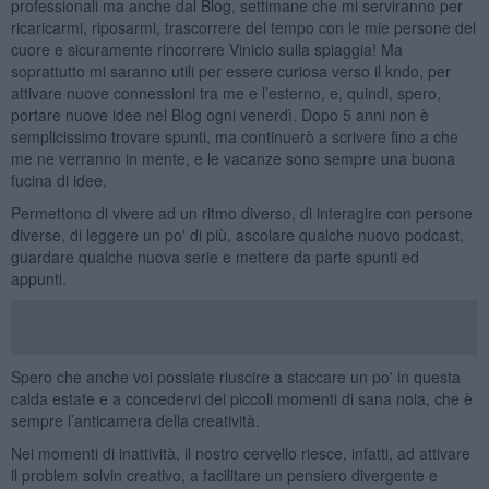
professionali ma anche dal Blog, settimane che mi serviranno per
ricaricarmi, riposarmi, trascorrere del tempo con le mie persone del
cuore e sicuramente rincorrere Vinicio sulla spiaggia! Ma
soprattutto mi saranno utili per essere curiosa verso il kndo, per
attivare nuove connessioni tra me e l’esterno, e, quindi, spero,
portare nuove idee nel Blog ogni venerdì. Dopo 5 anni non è
semplicissimo trovare spunti, ma continuerò a scrivere fino a che
me ne verranno in mente, e le vacanze sono sempre una buona
fucina di idee.
Permettono di vivere ad un ritmo diverso, di interagire con persone
diverse, di leggere un po' di più, ascolare qualche nuovo podcast,
guardare qualche nuova serie e mettere da parte spunti ed
appunti.
Spero che anche voi possiate riuscire a staccare un po' in questa
calda estate e a concedervi dei piccoli momenti di sana noia, che è
sempre l’anticamera della creatività.
Nei momenti di inattività, il nostro cervello riesce, infatti, ad attivare
il problem solvin creativo, a facilitare un pensiero divergente e