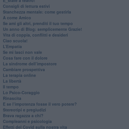
​E_state a teatro!
​Consigli di lettura estivi
​Stanchezza mentale: come gestirla
​A come Amico
​Se ami gli altri, prenditi il tuo tempo
​Un anno di Blog: semplicemente Grazie!
​Vita di coppia, conflitti e desideri
​Ciao scuola!
​L’Empatia
​Se mi lasci non vale
Cosa fare con il dolore
​La sindrome dell’impostore
​Cambiare prospettiva
La terapia online
La libertà
​Il tempo
​Lo Psico-Coraggio
Rinascita
​E se l’impotenza fosse il vero potere?
Stereotipi e pregiudizi
​Brava ragazza a chi?
​Compleanni e psicologia
Effetti del Covid sulla nostra vita