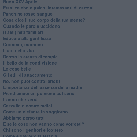
Buon XXV Aprile
​Frasi celebri e psico_interessanti di cartoni
​Panchine rosso sangue
​Cosa dice il tuo corpo della tua mente?
​Quando le parole uccidono
​(Falsi) miti familiari
​Educare alla gentilezza
​Cuoricini, cuoricini
I lutti della vita
​Dentro la stanza di terapia
​Il bello della condivisione
Le cose belle
​Gli stili di attaccamento
No, non puoi controllarlo!!!
​L’importanza dell’assenza della madre
​Prendiamoci un pò meno sul serio
​L’anno che verrà
​Cazzullo e nostre radici
​Come un elefante in soggiorno
​Abbiamo perso tutti
E se le cose non vanno come vorresti?
​Chi sono i genitori elicottero
Come è davvero la terapia