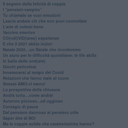
Il segreto della felicità di coppia
​I “pensieri-vampiro”
​Tu chiamale se vuoi emozioni
​Lascia andare ciò che non puoi controllare
L’arte di volersi bene
​Vaccino emotivo
CO(ndi)VID(iamo) esperienze
​E che il 2021 abbia inizio!
​Natale 2020…un Natale che ricorderemo
Un aiuto per le difficoltà quotidiane: le life skills
​In balia delle ond(ate)
Giochi pericolosi
Innamorarsi al tempo del Covid
​Relazioni che fanno male al cuore
​Stressi-AMO-ci meno!
​La prospettiva della chiusura
​Andrà tutto…come andrà!
Autunno piovoso...ed uggioso
​Contagio di paura
​Dal pensiero dannoso al pensiero utile
​Saper dire di NO!
​Ma le coppie solide che caratteristiche hanno?