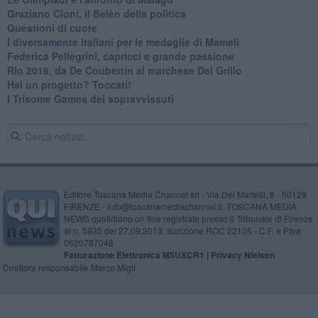
Graziano Cioni, il Belèn della politica
Questioni di cuore
I diversamente italiani per le medaglie di Mameli
Federica Pellegrini, capricci e grande passione
RIo 2016, da De Coubertin al marchese Del Grillo
​Hai un progetto? Toccati!
​I Trisome Games dei sopravvissuti
Editore Toscana Media Channel srl - Via Dei Martelli, 8 - 50129
FIRENZE - info@toscanamediachannel.it. TOSCANA MEDIA
NEWS quotidiano on line registrato presso il Tribunale di Firenze
al n. 5935 del 27.09.2013. Iscrizione ROC 22105 - C.F. e P.Iva
0620787048
Fatturazione Elettronica M5UXCR1 |
Privacy Nielsen
Direttore responsabile Marco Migli
Powered by
Aperion.it