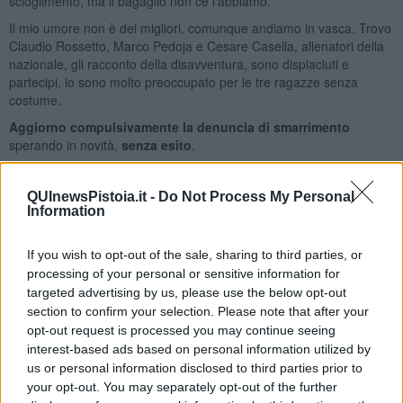
scioglimento, ma il bagaglio non ce l'abbiamo.
Il mio umore non è dei migliori, comunque andiamo in vasca. Trovo
Claudio Rossetto, Marco Pedoja e Cesare Casella, allenatori della
nazionale, gli racconto della disavventura, sono dispiaciuti e
partecipi, io sono molto preoccupato per le tre ragazze senza
costume.
Aggiorno compulsivamente la denuncia di smarrimento
sperando in novità,
senza esito
.
Intanto, usciti dalla piscina,
compro spazzolini e dentifricio per
tutti
, almeno questo...
QUInewsPistoia.it -
Do Not Process My Personal
Information
Il clima nella squadra intanto è parecchio positivo, certo che la
questione bagagli pesa, specie per le ragazze, ma siamo gagliardi
e sportivi, e alle disavventure si reagisce alla grande.
If you wish to opt-out of the sale, sharing to third parties, or
processing of your personal or sensitive information for
Nulla di nuovo nemmeno la mattina dopo
. Aggiorno ancora più
targeted advertising by us, please use the below opt-out
volte la app, niente, pare che la compagnia aerea si riservi di dare
section to confirm your selection. Please note that after your
notizie
entro 72 ore
…
opt-out request is processed you may continue seeing
Intanto trovo,
in prestito
, i costumi per le ragazze: i tecnici della
interest-based ads based on personal information utilized by
nazionale collaborano, in particolare Cesare Casella, e grazie alla
us or personal information disclosed to third parties prior to
disponibilità di Lisa Angiolini, Martina Carraro ed Arianna
your opt-out. You may separately opt-out of the further
Castiglioni, le nostre tre ragazze rimaste prive del prezioso