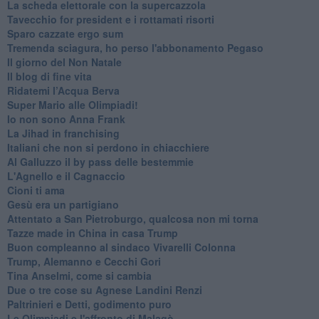
La scheda elettorale con la supercazzola
Tavecchio for president e i rottamati risorti
Sparo cazzate ergo sum
Tremenda sciagura, ho perso l'abbonamento Pegaso
Il giorno del Non Natale
Il blog di fine vita
​Ridatemi l’Acqua Berva
Super Mario alle Olimpiadi!
Io non sono Anna Frank
​La Jihad in franchising
Italiani che non si perdono in chiacchiere
Al Galluzzo il by pass delle bestemmie
L'Agnello e il Cagnaccio
Cioni ti ama
​Gesù era un partigiano
Attentato a San Pietroburgo, qualcosa non mi torna
Tazze made in China in casa Trump
Buon compleanno al sindaco Vivarelli Colonna
Trump, Alemanno e Cecchi Gori
Tina Anselmi, come si cambia
Due o tre cose su Agnese Landini Renzi
Paltrinieri e Detti, godimento puro
Le Olimpiadi e l'affronto di Malagò