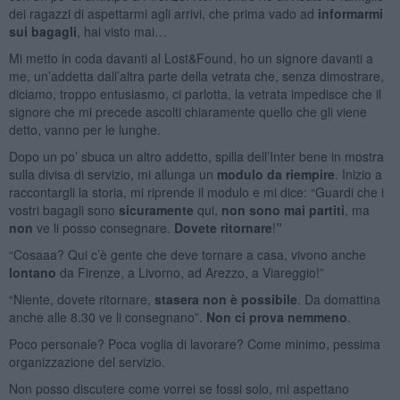
dei ragazzi di aspettarmi agli arrivi, che prima vado ad
informarmi
sui bagagli
, hai visto mai…
Mi metto in coda davanti al Lost&Found, ho un signore davanti a
me, un’addetta dall’altra parte della vetrata che, senza dimostrare,
diciamo, troppo entusiasmo, ci parlotta, la vetrata impedisce che il
signore che mi precede ascolti chiaramente quello che gli viene
detto, vanno per le lunghe.
Dopo un po’ sbuca un altro addetto, spilla dell’Inter bene in mostra
sulla divisa di servizio, mi allunga un
modulo da riempire
. Inizio a
raccontargli la storia, mi riprende il modulo e mi dice: “Guardi che i
vostri bagagli sono
sicuramente
qui,
non sono mai partiti
, ma
non
ve li posso consegnare.
Dovete ritornare
!
”
“Cosaaa? Qui c’è gente che deve tornare a casa, vivono anche
lontano
da Firenze, a Livorno, ad Arezzo, a Viareggio!”
“Niente, dovete ritornare,
stasera non è possibile
. Da domattina
anche alle 8.30 ve li consegnano”.
Non ci prova nemmeno
.
Poco personale? Poca voglia di lavorare? Come minimo, pessima
organizzazione del servizio.
Non posso discutere come vorrei se fossi solo, mi aspettano