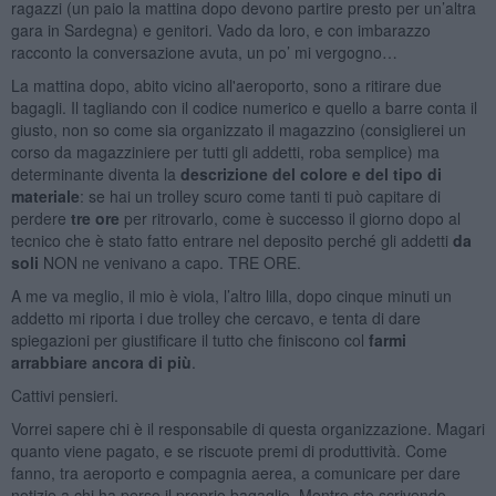
ragazzi (un paio la mattina dopo devono partire presto per un’altra
gara in Sardegna) e genitori. Vado da loro, e con imbarazzo
racconto la conversazione avuta, un po’ mi vergogno…
La mattina dopo, abito vicino all'aeroporto, sono a ritirare due
bagagli. Il tagliando con il codice numerico e quello a barre conta il
giusto, non so come sia organizzato il magazzino (consiglierei un
corso da magazziniere per tutti gli addetti, roba semplice) ma
determinante diventa la
descrizione del colore e del tipo di
materiale
: se hai un trolley scuro come tanti ti può capitare di
perdere
tre ore
per ritrovarlo, come è successo il giorno dopo al
tecnico che è stato fatto entrare nel deposito perché gli addetti
da
soli
NON ne venivano a capo. TRE ORE.
A me va meglio, il mio è viola, l’altro lilla, dopo cinque minuti un
addetto mi riporta i due trolley che cercavo, e tenta di dare
spiegazioni per giustificare il tutto che finiscono col
farmi
arrabbiare ancora di più
.
Cattivi pensieri.
Vorrei sapere chi è il responsabile di questa organizzazione. Magari
quanto viene pagato, e se riscuote premi di produttività. Come
fanno, tra aeroporto e compagnia aerea, a comunicare per dare
notizie a chi ha perso il proprio bagaglio. Mentre sto scrivendo