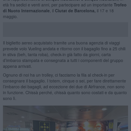
età fra sedici e venti anni, per partecipare ad un importante
Trofeo
di Nuoto Internazionale
, il
Ciutat de Barcelona,
il 17 e 18
maggio.
Il biglietto aereo acquistato tramite una buona agenzia di viaggi
prevede volo Vueling andata e ritorno con il bagaglio fino a 25 chili
in stiva (beh, tanta roba), check-in già fatto da giorni, carta
d’imbarco stampata e consegnata a tutti i componenti del gruppo
appena arrivati.
Ognuno di noi ha un trolley, ci facciamo la fila al check-in per
consegnare il bagaglio. I totem, cinque o sei, per fare direttamente
l’imbarco dei bagagli, ad eccezione dei due di Airfrance, non sono
in funzione. Chissà perché, chissà quanto sono costati e da quanto
sono lì.