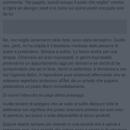
commenta: “Ho pagato, quindi occupo il posto che voglio!” mentre
si rigira ed allunga i piedi e lo zaino sul quinto posto occupato solo
da lui.
No, non voglio lamentarmi delle ferie, sono stata benissimo. Quello
che, però, mi ha colpita è il desiderio morboso delle persone di
avere e pretendere. Sempre e subito. Lo fanno anche per una
terapia. Chiamano ad orari improbabili, in giorni improbabili,
pretendono un appuntamento oggi per domani e se cerchi di far
comprendere che sei in ferie, rientri a settembre, è domenica e non
hai l’agenda dietro, ti rispondono pure sostenuti affermando che se
volevano aspettare andavano all’Asl, da un privato che pagano
pretendono un posto libero immediatamente.
Di nuovo l’idea che se pago allora posseggo.
Inutile tentare di spiegare che se vado al solito discount tutte le
settimane non significa che posso avanzare pretese sui suoi orari
di apertura, sui prezzi o sulla disponibilità di alcuni prodotti.
Eppure stiamo sempre più vivendo in una società che è spinta a
ragionare così. Una società che tollera poco o niente la frustrazione