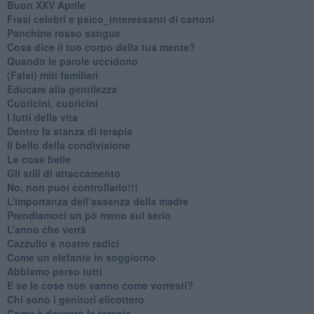
Buon XXV Aprile
​Frasi celebri e psico_interessanti di cartoni
​Panchine rosso sangue
​Cosa dice il tuo corpo della tua mente?
​Quando le parole uccidono
​(Falsi) miti familiari
​Educare alla gentilezza
​Cuoricini, cuoricini
I lutti della vita
​Dentro la stanza di terapia
​Il bello della condivisione
Le cose belle
​Gli stili di attaccamento
No, non puoi controllarlo!!!
​L’importanza dell’assenza della madre
​Prendiamoci un pò meno sul serio
​L’anno che verrà
​Cazzullo e nostre radici
​Come un elefante in soggiorno
​Abbiamo perso tutti
E se le cose non vanno come vorresti?
​Chi sono i genitori elicottero
Come è davvero la terapia