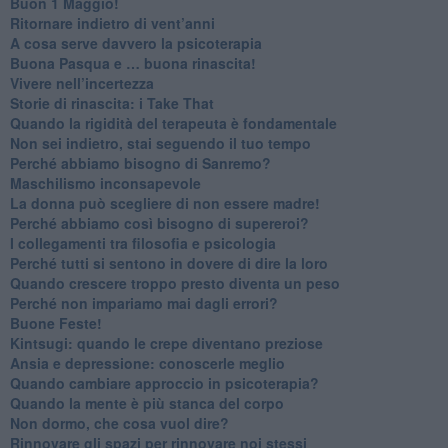
​Buon 1 Maggio!
Ritornare indietro di vent’anni
​A cosa serve davvero la psicoterapia
​Buona Pasqua e … buona rinascita!
​Vivere nell’incertezza
​Storie di rinascita: i Take That
​Quando la rigidità del terapeuta è fondamentale
​Non sei indietro, stai seguendo il tuo tempo
​Perché abbiamo bisogno di Sanremo?
​Maschilismo inconsapevole
​La donna può scegliere di non essere madre!
​Perché abbiamo così bisogno di supereroi?
​I collegamenti tra filosofia e psicologia
​Perché tutti si sentono in dovere di dire la loro
​Quando crescere troppo presto diventa un peso
​Perché non impariamo mai dagli errori?
​Buone Feste!
​Kintsugi: quando le crepe diventano preziose
Ansia e depressione: conoscerle meglio
Quando cambiare approccio in psicoterapia?
​Quando la mente è più stanca del corpo
Non dormo, che cosa vuol dire?
​Rinnovare gli spazi per rinnovare noi stessi