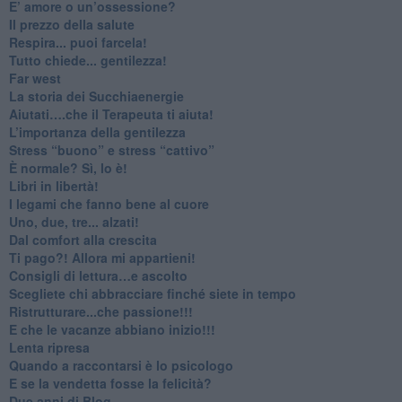
​E’ amore o un’ossessione?
​Il prezzo della salute
​Respira... puoi farcela!
​Tutto chiede... gentilezza!
​Far west
​La storia dei Succhiaenergie
​Aiutati….che il Terapeuta ti aiuta!
​L’importanza della gentilezza
​Stress “buono” e stress “cattivo”
​È normale? Sì, lo è!
​Libri in libertà!
​I legami che fanno bene al cuore
Uno, due, tre... alzati!​
​Dal comfort alla crescita
​Ti pago?! Allora mi appartieni!​
​Consigli di lettura…e ascolto
​Scegliete chi abbracciare finché siete in tempo
​Ristrutturare...che passione!!!
​E che le vacanze abbiano inizio!!!
​Lenta ripresa
​Quando a raccontarsi è lo psicologo
​E se la vendetta fosse la felicità?
​Due anni di Blog