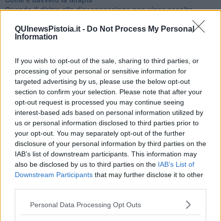
Quando il diritto alla disconnessione non viene accolto
​L’importanza della comunicazione in famiglia
​Il diritto ad essere disconnessi
QUInewsPistoia.it -
Do Not Process My Personal
Information
​Il pensiero dicotomico e la salute mentale
​Consigli di lettura per genitori e non solo
​La Clownterapia
If you wish to opt-out of the sale, sharing to third parties, or
​Differenze tra persone frustrate e non
processing of your personal or sensitive information for
L’invisibile fatica mentale
targeted advertising by us, please use the below opt-out
Vacanze a km zero
section to confirm your selection. Please note that after your
​Buone Vacan(si)e!
opt-out request is processed you may continue seeing
​Il lato positivo delle cose
interest-based ads based on personal information utilized by
​Storie antiche di tempi moderni
us or personal information disclosed to third parties prior to
​Quello che alle mamme non dicono
your opt-out. You may separately opt-out of the further
Adultescenza
disclosure of your personal information by third parties on the
Homo imbecillis
IAB’s list of downstream participants. This information may
​4 anni di Blog
also be disclosed by us to third parties on the
IAB’s List of
Quando il silenzio è aggressivo
Downstream Participants
that may further disclose it to other
​Il passato, questo conosciuto!
third parties.
​Clima ballerino e sbalzi d’umore
La maternità
Personal Data Processing Opt Outs
​L’uomo o l’orso?
Non hanno un amico a teatro​