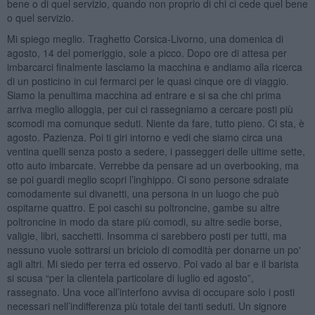
bene o di quel servizio, quando non proprio di chi ci cede quel bene
o quel servizio.
Mi spiego meglio. Traghetto Corsica-Livorno, una domenica di
agosto, 14 del pomeriggio, sole a picco. Dopo ore di attesa per
imbarcarci finalmente lasciamo la macchina e andiamo alla ricerca
di un posticino in cui fermarci per le quasi cinque ore di viaggio.
Siamo la penultima macchina ad entrare e si sa che chi prima
arriva meglio alloggia, per cui ci rassegniamo a cercare posti più
scomodi ma comunque seduti. Niente da fare, tutto pieno. Ci sta, è
agosto. Pazienza. Poi ti giri intorno e vedi che siamo circa una
ventina quelli senza posto a sedere, i passeggeri delle ultime sette,
otto auto imbarcate. Verrebbe da pensare ad un overbooking, ma
se poi guardi meglio scopri l’inghippo. Ci sono persone sdraiate
comodamente sui divanetti, una persona in un luogo che può
ospitarne quattro. E poi caschi su poltroncine, gambe su altre
poltroncine in modo da stare più comodi, su altre sedie borse,
valigie, libri, sacchetti. Insomma ci sarebbero posti per tutti, ma
nessuno vuole sottrarsi un briciolo di comodità per donarne un po'
agli altri. Mi siedo per terra ed osservo. Poi vado al bar e il barista
si scusa “per la clientela particolare di luglio ed agosto”,
rassegnato. Una voce all’interfono avvisa di occupare solo i posti
necessari nell’indifferenza più totale dei tanti seduti. Un signore