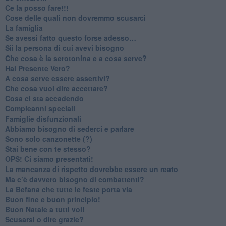
​Ce la posso fare!!!
​Cose delle quali non dovremmo scusarci
​La famiglia
​Se avessi fatto questo forse adesso…
​Sii la persona di cui avevi bisogno
Che cosa è la serotonina e a cosa serve?
​Hai Presente Vero?
A cosa serve essere assertivi?
​Che cosa vuol dire accettare?
​Cosa ci sta accadendo
​Compleanni speciali
​Famiglie disfunzionali
​Abbiamo bisogno di sederci e parlare
Sono solo canzonette (?)
​Stai bene con te stesso?
​OPS! Ci siamo presentati!
​La mancanza di rispetto dovrebbe essere un reato
​Ma c’è davvero bisogno di combattenti?
​La Befana che tutte le feste porta via
Buon fine e buon principio!
​Buon Natale a tutti voi!
​Scusarsi o dire grazie?