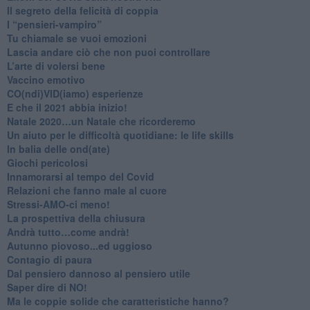
Il segreto della felicità di coppia
​I “pensieri-vampiro”
​Tu chiamale se vuoi emozioni
​Lascia andare ciò che non puoi controllare
L’arte di volersi bene
​Vaccino emotivo
CO(ndi)VID(iamo) esperienze
​E che il 2021 abbia inizio!
​Natale 2020…un Natale che ricorderemo
Un aiuto per le difficoltà quotidiane: le life skills
​In balia delle ond(ate)
Giochi pericolosi
Innamorarsi al tempo del Covid
​Relazioni che fanno male al cuore
​Stressi-AMO-ci meno!
​La prospettiva della chiusura
​Andrà tutto…come andrà!
Autunno piovoso...ed uggioso
​Contagio di paura
​Dal pensiero dannoso al pensiero utile
​Saper dire di NO!
​Ma le coppie solide che caratteristiche hanno?