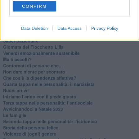
​Tutta una questione di rispetto
CONFIRM
​Cose che ci esauriscono
​Vespa che passione!
​Lasciate ai vostri figli il diritto di piangere
​Parole d’amore regalate al vento
Data Deletion
Data Access
Privacy Policy
​Essere genitori di un adolescente
​Saper pazientare
​Giornata del Fiocchetto Lilla
​Venerdì emozionalmente sostenibile
Ma ti ascolti?
Contornati di persone che…
Non dare niente per scontato
Che cos’è la dipendenza affettiva?
Quarta tappa nelle personalità: il narcisista
​Nuovi arrivi!
​Iniziamo l’anno con il piede giusto
​Terza tappa nelle personalità: l’antisociale
​Avvicinandoci a Natale 2023
Le famiglie
Seconda tappa nelle personalità: l’istrionico
​Storia della persona felice
Violenze di (ogni) genere