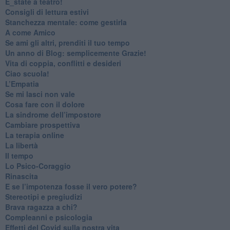
​E_state a teatro!
​Consigli di lettura estivi
​Stanchezza mentale: come gestirla
​A come Amico
​Se ami gli altri, prenditi il tuo tempo
​Un anno di Blog: semplicemente Grazie!
​Vita di coppia, conflitti e desideri
​Ciao scuola!
​L’Empatia
​Se mi lasci non vale
Cosa fare con il dolore
​La sindrome dell’impostore
​Cambiare prospettiva
La terapia online
La libertà
​Il tempo
​Lo Psico-Coraggio
Rinascita
​E se l’impotenza fosse il vero potere?
Stereotipi e pregiudizi
​Brava ragazza a chi?
​Compleanni e psicologia
Effetti del Covid sulla nostra vita