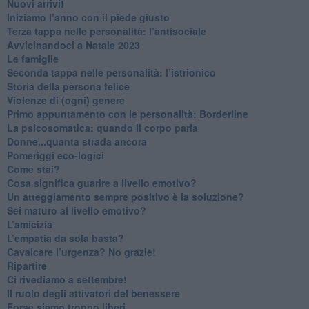
​Nuovi arrivi!
​Iniziamo l’anno con il piede giusto
​Terza tappa nelle personalità: l’antisociale
​Avvicinandoci a Natale 2023
Le famiglie
Seconda tappa nelle personalità: l’istrionico
​Storia della persona felice
Violenze di (ogni) genere
​Primo appuntamento con le personalità: Borderline
La psicosomatica: quando il corpo parla
Donne...quanta strada ancora
​Pomeriggi eco-logici
​Come stai?
Cosa significa guarire a livello emotivo?
​Un atteggiamento sempre positivo è la soluzione?
​Sei maturo al livello emotivo?
​L’amicizia
​L’empatia da sola basta?
​Cavalcare l’urgenza? No grazie!
Ripartire
​Ci rivediamo a settembre!
​Il ruolo degli attivatori del benessere
​Forse siamo troppo liberi