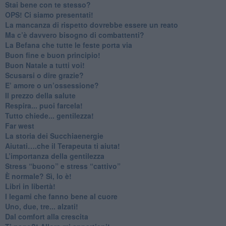
​Stai bene con te stesso?
​OPS! Ci siamo presentati!
​La mancanza di rispetto dovrebbe essere un reato
​Ma c’è davvero bisogno di combattenti?
​La Befana che tutte le feste porta via
Buon fine e buon principio!
​Buon Natale a tutti voi!
​Scusarsi o dire grazie?
​E’ amore o un’ossessione?
​Il prezzo della salute
​Respira... puoi farcela!
​Tutto chiede... gentilezza!
​Far west
​La storia dei Succhiaenergie
​Aiutati….che il Terapeuta ti aiuta!
​L’importanza della gentilezza
​Stress “buono” e stress “cattivo”
​È normale? Sì, lo è!
​Libri in libertà!
​I legami che fanno bene al cuore
Uno, due, tre... alzati!​
​Dal comfort alla crescita