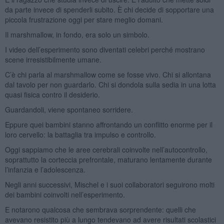
da parte invece di spenderli subito. È chi decide di sopportare una
piccola frustrazione oggi per stare meglio domani.
Il marshmallow, in fondo, era solo un simbolo.
I video dell’esperimento sono diventati celebri perché mostrano
scene irresistibilmente umane.
C’è chi parla al marshmallow come se fosse vivo. Chi si allontana
dal tavolo per non guardarlo. Chi si dondola sulla sedia in una lotta
quasi fisica contro il desiderio.
Guardandoli, viene spontaneo sorridere.
Eppure quei bambini stanno affrontando un conflitto enorme per il
loro cervello: la battaglia tra impulso e controllo.
Oggi sappiamo che le aree cerebrali coinvolte nell’autocontrollo,
soprattutto la corteccia prefrontale, maturano lentamente durante
l’infanzia e l’adolescenza.
Negli anni successivi, Mischel e i suoi collaboratori seguirono molti
dei bambini coinvolti nell’esperimento.
E notarono qualcosa che sembrava sorprendente: quelli che
avevano resistito più a lungo tendevano ad avere risultati scolastici