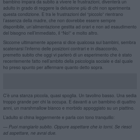
bambino impara da subito a vivere le frustrazioni, diventerà un
adulto in grado di reggere la delusione più di chi non sperimenta
questa condizione. E tra le frustrazioni del “piccolo” rientrano
l’assenza della madre, che non dovrebbe essere sempre
disponibile, un’alimentazione gestita ad orari e non ad esaudimento
del bisogno nell’immediato, il “No!” e molto altro.
Siccome ultimamente appena si dice qualcosa sui bambini, sembra
scatenarsi l’inferno delle posizioni contrari e in disaccordo,
premetto subito che oggi vi parlerò di un esperimento che è stato
recentemente fatto nell’ambito della psicologia sociale e dal quale
ho preso spunto per affermare quanto detto sopra.
C’è una stanza piccola, quasi spoglia. Un tavolino basso. Una sedia
troppo grande per chi la occupa. E davanti a un bambino di quattro
anni, un marshmallow bianco e morbido appoggiato su un piattino.
L’adulto si china leggermente e parla con tono tranquillo:
—
Puoi mangiarlo subito. Oppure aspettare che io torni. Se riesci
ad aspettare, ne avrai due.