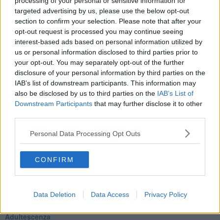
​L’importanza dell’assenza della madre
processing of your personal or sensitive information for
​Prendiamoci un pò meno sul serio
targeted advertising by us, please use the below opt-out
​L’anno che verrà
section to confirm your selection. Please note that after your
​Cazzullo e nostre radici
opt-out request is processed you may continue seeing
​Come un elefante in soggiorno
interest-based ads based on personal information utilized by
​Abbiamo perso tutti
us or personal information disclosed to third parties prior to
E se le cose non vanno come vorresti?
your opt-out. You may separately opt-out of the further
​Chi sono i genitori elicottero
disclosure of your personal information by third parties on the
Come è davvero la terapia
IAB’s list of downstream participants. This information may
Quando il diritto alla disconnessione non viene accolto
also be disclosed by us to third parties on the
IAB’s List of
​L’importanza della comunicazione in famiglia
Downstream Participants
that may further disclose it to other
​Il diritto ad essere disconnessi
third parties.
​Il pensiero dicotomico e la salute mentale
​Consigli di lettura per genitori e non solo
Personal Data Processing Opt Outs
​La Clownterapia
​Differenze tra persone frustrate e non
L’invisibile fatica mentale
CONFIRM
Vacanze a km zero
​Buone Vacan(si)e!
​Il lato positivo delle cose
Data Deletion
Data Access
Privacy Policy
​Storie antiche di tempi moderni
​Quello che alle mamme non dicono
Adultescenza