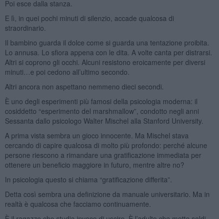
Poi esce dalla stanza.
E lì, in quei pochi minuti di silenzio, accade qualcosa di
straordinario.
Il bambino guarda il dolce come si guarda una tentazione proibita.
Lo annusa. Lo sfiora appena con le dita. A volte canta per distrarsi.
Altri si coprono gli occhi. Alcuni resistono eroicamente per diversi
minuti…e poi cedono all’ultimo secondo.
Altri ancora non aspettano nemmeno dieci secondi.
È uno degli esperimenti più famosi della psicologia moderna: il
cosiddetto “esperimento del marshmallow”, condotto negli anni
Sessanta dallo psicologo Walter Mischel alla Stanford University.
A prima vista sembra un gioco innocente. Ma Mischel stava
cercando di capire qualcosa di molto più profondo: perché alcune
persone riescono a rimandare una gratificazione immediata per
ottenere un beneficio maggiore in futuro, mentre altre no?
In psicologia questo si chiama “gratificazione differita”.
Detta così sembra una definizione da manuale universitario. Ma in
realtà è qualcosa che facciamo continuamente.
È il ragazzo che studia invece di uscire. È l’adulto che mette soldi