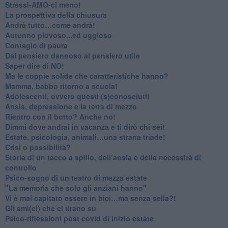
​Stressi-AMO-ci meno!
​La prospettiva della chiusura
​Andrà tutto…come andrà!
Autunno piovoso...ed uggioso
​Contagio di paura
​Dal pensiero dannoso al pensiero utile
​Saper dire di NO!
​Ma le coppie solide che caratteristiche hanno?
​Mamma, babbo ritorno a scuola!
Adolescenti, ovvero questi (s)conosciuti!
Ansia, depressione e la terra di mezzo
​Rientro con il botto? Anche no!
Dimmi dove andrai in vacanza e ti dirò chi sei!
​Estate, psicologia, animali…una strana triade!
​Crisi o possibilità?
​Storia di un tacco a spillo, dell’ansia e della necessità di
controllo
​Psico-sogno di un teatro di mezza estate
"La memoria che solo gli anziani hanno"
​Vi è mai capitato essere in bici…ma senza sella?!
​Gli ami(ci) che ci tirano su
Psico-riflessioni post covid di inizio estate