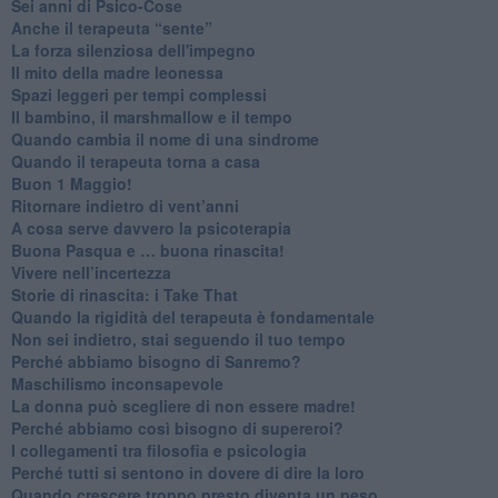
Sei anni di Psico-Cose
​Anche il terapeuta “sente”
​La forza silenziosa dell'impegno
​Il mito della madre leonessa
Spazi leggeri per tempi complessi
Il bambino, il marshmallow e il tempo
​Quando cambia il nome di una sindrome
​Quando il terapeuta torna a casa
​Buon 1 Maggio!
Ritornare indietro di vent’anni
​A cosa serve davvero la psicoterapia
​Buona Pasqua e … buona rinascita!
​Vivere nell’incertezza
​Storie di rinascita: i Take That
​Quando la rigidità del terapeuta è fondamentale
​Non sei indietro, stai seguendo il tuo tempo
​Perché abbiamo bisogno di Sanremo?
​Maschilismo inconsapevole
​La donna può scegliere di non essere madre!
​Perché abbiamo così bisogno di supereroi?
​I collegamenti tra filosofia e psicologia
​Perché tutti si sentono in dovere di dire la loro
​Quando crescere troppo presto diventa un peso