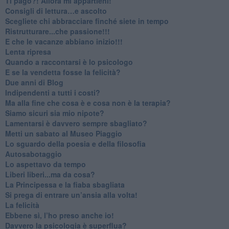
​Ti pago?! Allora mi appartieni!​
​Consigli di lettura…e ascolto
​Scegliete chi abbracciare finché siete in tempo
​Ristrutturare...che passione!!!
​E che le vacanze abbiano inizio!!!
​Lenta ripresa
​Quando a raccontarsi è lo psicologo
​E se la vendetta fosse la felicità?
​Due anni di Blog
​Indipendenti a tutti i costi?
​Ma alla fine che cosa è e cosa non è la terapia?
​Siamo sicuri sia mio nipote?
​Lamentarsi è davvero sempre sbagliato?
​Metti un sabato al Museo Piaggio
​Lo sguardo della poesia e della filosofia
Autosabotaggio
​Lo aspettavo da tempo
​Liberi liberi...ma da cosa?
​La Principessa e la fiaba sbagliata
Si prega di entrare un’ansia alla volta!
​La felicità
​Ebbene sì, l’ho preso anche io!
​Davvero la psicologia è superflua?