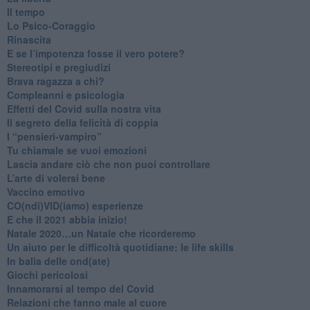
​Il tempo
​Lo Psico-Coraggio
Rinascita
​E se l’impotenza fosse il vero potere?
Stereotipi e pregiudizi
​Brava ragazza a chi?
​Compleanni e psicologia
Effetti del Covid sulla nostra vita
Il segreto della felicità di coppia
​I “pensieri-vampiro”
​Tu chiamale se vuoi emozioni
​Lascia andare ciò che non puoi controllare
L’arte di volersi bene
​Vaccino emotivo
CO(ndi)VID(iamo) esperienze
​E che il 2021 abbia inizio!
​Natale 2020…un Natale che ricorderemo
Un aiuto per le difficoltà quotidiane: le life skills
​In balia delle ond(ate)
Giochi pericolosi
Innamorarsi al tempo del Covid
​Relazioni che fanno male al cuore