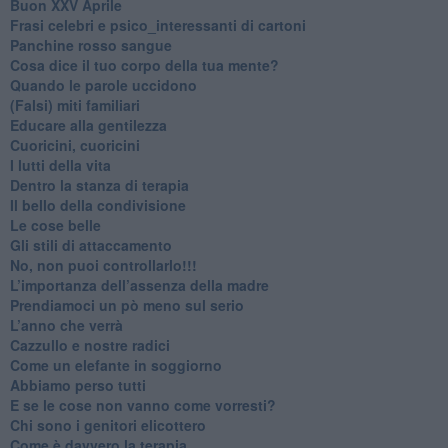
Buon XXV Aprile
​Frasi celebri e psico_interessanti di cartoni
​Panchine rosso sangue
​Cosa dice il tuo corpo della tua mente?
​Quando le parole uccidono
​(Falsi) miti familiari
​Educare alla gentilezza
​Cuoricini, cuoricini
I lutti della vita
​Dentro la stanza di terapia
​Il bello della condivisione
Le cose belle
​Gli stili di attaccamento
No, non puoi controllarlo!!!
​L’importanza dell’assenza della madre
​Prendiamoci un pò meno sul serio
​L’anno che verrà
​Cazzullo e nostre radici
​Come un elefante in soggiorno
​Abbiamo perso tutti
E se le cose non vanno come vorresti?
​Chi sono i genitori elicottero
Come è davvero la terapia