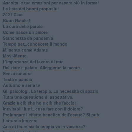
​Ascolta le tue emozioni per essere più in forma!
​La lista dei buoni propositi
2021 Ciao
Buon Natale !
​La cura delle parole
​Come nasce un amore
Stanchezza da pandemia
​Tempo per...conoscere il mondo
​Mi sento come Atlante
​Movi-Mente
​L’importanza del lavoro di rete
​Deliziare il palato. Alleggerire la mente.
​Senza rancore
​Testa e pancia
​Autunno e serie tv
​Gli psicologi. La terapia. La necessità di spazio
​Tutta una questione di aspettative.
​Grazie a ciò che ho e ciò che faccio!
​Inevitabili lutti...cosa fare con il dolore?
Prolungare l’effetto benefico dell’estate? Si può!
​Letture a km zero
​Aria di ferie: ma la terapia va in vacanza?