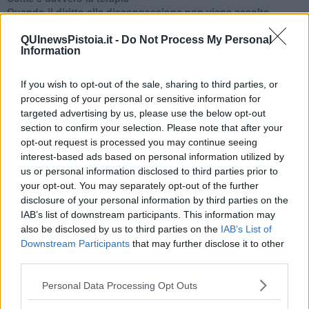
Quando il diritto alla disconnessione non viene accolto
​L’importanza della comunicazione in famiglia
​Il diritto ad essere disconnessi
QUInewsPistoia.it -
Do Not Process My Personal
Information
​Il pensiero dicotomico e la salute mentale
​Consigli di lettura per genitori e non solo
​La Clownterapia
If you wish to opt-out of the sale, sharing to third parties, or
​Differenze tra persone frustrate e non
processing of your personal or sensitive information for
L’invisibile fatica mentale
targeted advertising by us, please use the below opt-out
Vacanze a km zero
section to confirm your selection. Please note that after your
​Buone Vacan(si)e!
opt-out request is processed you may continue seeing
​Il lato positivo delle cose
interest-based ads based on personal information utilized by
​Storie antiche di tempi moderni
us or personal information disclosed to third parties prior to
​Quello che alle mamme non dicono
your opt-out. You may separately opt-out of the further
Adultescenza
disclosure of your personal information by third parties on the
Homo imbecillis
IAB’s list of downstream participants. This information may
​4 anni di Blog
also be disclosed by us to third parties on the
IAB’s List of
Quando il silenzio è aggressivo
Downstream Participants
that may further disclose it to other
​Il passato, questo conosciuto!
third parties.
​Clima ballerino e sbalzi d’umore
La maternità
Personal Data Processing Opt Outs
​L’uomo o l’orso?
Non hanno un amico a teatro​