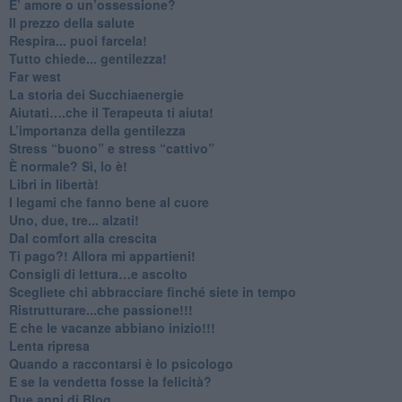
​E’ amore o un’ossessione?
​Il prezzo della salute
​Respira... puoi farcela!
​Tutto chiede... gentilezza!
​Far west
​La storia dei Succhiaenergie
​Aiutati….che il Terapeuta ti aiuta!
​L’importanza della gentilezza
​Stress “buono” e stress “cattivo”
​È normale? Sì, lo è!
​Libri in libertà!
​I legami che fanno bene al cuore
Uno, due, tre... alzati!​
​Dal comfort alla crescita
​Ti pago?! Allora mi appartieni!​
​Consigli di lettura…e ascolto
​Scegliete chi abbracciare finché siete in tempo
​Ristrutturare...che passione!!!
​E che le vacanze abbiano inizio!!!
​Lenta ripresa
​Quando a raccontarsi è lo psicologo
​E se la vendetta fosse la felicità?
​Due anni di Blog