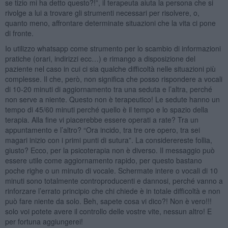
se tizio mi ha detto questo?!”, il terapeuta aiuta la persona che si
rivolge a lui a trovare gli strumenti necessari per risolvere, o,
quanto meno, affrontare determinate situazioni che la vita ci pone
di fronte.
Io utilizzo whatsapp come strumento per lo scambio di informazioni
pratiche (orari, indirizzi ecc…) e rimango a disposizione del
paziente nel caso in cui ci sia qualche difficoltà nelle situazioni più
complesse. Il che, però, non significa che posso rispondere a vocali
di 10-20 minuti di aggiornamento tra una seduta e l’altra, perché
non serve a niente. Questo non è terapeutico! Le sedute hanno un
tempo di 45/60 minuti perché quello è il tempo e lo spazio della
terapia. Alla fine vi piacerebbe essere operati a rate? Tra un
appuntamento e l’altro? “Ora incido, tra tre ore opero, tra sei
magari inizio con i primi punti di sutura”. La considerereste follia,
giusto? Ecco, per la psicoterapia non è diverso. Il messaggio può
essere utile come aggiornamento rapido, per questo bastano
poche righe o un minuto di vocale. Schermate intere o vocali di 10
minuti sono totalmente controproducenti e dannosi, perché vanno a
rinforzare l’errato principio che chi chiede è in totale difficoltà e non
può fare niente da solo. Beh, sapete cosa vi dico?! Non è vero!!!
solo voi potete avere il controllo delle vostre vite, nessun altro! E
per fortuna aggiungerei!