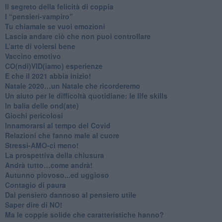
Il segreto della felicità di coppia
​I “pensieri-vampiro”
​Tu chiamale se vuoi emozioni
​Lascia andare ciò che non puoi controllare
L’arte di volersi bene
​Vaccino emotivo
CO(ndi)VID(iamo) esperienze
​E che il 2021 abbia inizio!
​Natale 2020…un Natale che ricorderemo
Un aiuto per le difficoltà quotidiane: le life skills
​In balia delle ond(ate)
Giochi pericolosi
Innamorarsi al tempo del Covid
​Relazioni che fanno male al cuore
​Stressi-AMO-ci meno!
​La prospettiva della chiusura
​Andrà tutto…come andrà!
Autunno piovoso...ed uggioso
​Contagio di paura
​Dal pensiero dannoso al pensiero utile
​Saper dire di NO!
​Ma le coppie solide che caratteristiche hanno?