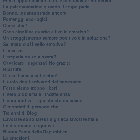
​Primo appuntamento con le personalità: Borderline
La psicosomatica: quando il corpo parla
Donne...quanta strada ancora
​Pomeriggi eco-logici
​Come stai?
Cosa significa guarire a livello emotivo?
​Un atteggiamento sempre positivo è la soluzione?
​Sei maturo al livello emotivo?
​L’amicizia
​L’empatia da sola basta?
​Cavalcare l’urgenza? No grazie!
Ripartire
​Ci rivediamo a settembre!
​Il ruolo degli attivatori del benessere
​Forse siamo troppo liberi
​Il vero problema è l’indifferenza
​Il congiuntivo… questo strano amico
​Circondati di persone che…
​Tre anni di Blog
​Lavorare sotto stress significa lavorare male
​Le distorsioni cognitive
​Buona Festa della Repubblica
Le emozioni