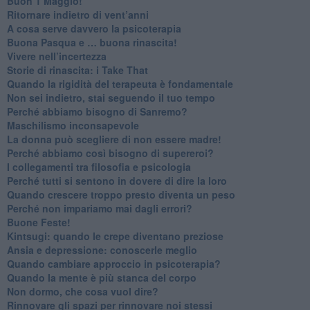
​Buon 1 Maggio!
Ritornare indietro di vent’anni
​A cosa serve davvero la psicoterapia
​Buona Pasqua e … buona rinascita!
​Vivere nell’incertezza
​Storie di rinascita: i Take That
​Quando la rigidità del terapeuta è fondamentale
​Non sei indietro, stai seguendo il tuo tempo
​Perché abbiamo bisogno di Sanremo?
​Maschilismo inconsapevole
​La donna può scegliere di non essere madre!
​Perché abbiamo così bisogno di supereroi?
​I collegamenti tra filosofia e psicologia
​Perché tutti si sentono in dovere di dire la loro
​Quando crescere troppo presto diventa un peso
​Perché non impariamo mai dagli errori?
​Buone Feste!
​Kintsugi: quando le crepe diventano preziose
Ansia e depressione: conoscerle meglio
Quando cambiare approccio in psicoterapia?
​Quando la mente è più stanca del corpo
Non dormo, che cosa vuol dire?
​Rinnovare gli spazi per rinnovare noi stessi