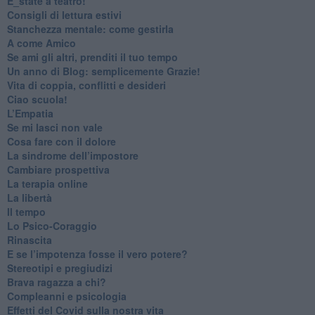
​E_state a teatro!
​Consigli di lettura estivi
​Stanchezza mentale: come gestirla
​A come Amico
​Se ami gli altri, prenditi il tuo tempo
​Un anno di Blog: semplicemente Grazie!
​Vita di coppia, conflitti e desideri
​Ciao scuola!
​L’Empatia
​Se mi lasci non vale
Cosa fare con il dolore
​La sindrome dell’impostore
​Cambiare prospettiva
La terapia online
La libertà
​Il tempo
​Lo Psico-Coraggio
Rinascita
​E se l’impotenza fosse il vero potere?
Stereotipi e pregiudizi
​Brava ragazza a chi?
​Compleanni e psicologia
Effetti del Covid sulla nostra vita