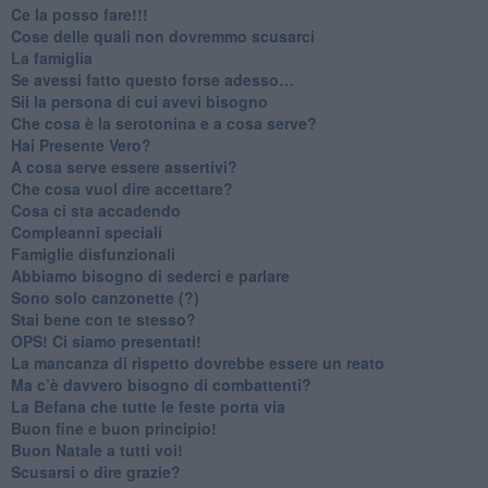
​Ce la posso fare!!!
​Cose delle quali non dovremmo scusarci
​La famiglia
​Se avessi fatto questo forse adesso…
​Sii la persona di cui avevi bisogno
Che cosa è la serotonina e a cosa serve?
​Hai Presente Vero?
A cosa serve essere assertivi?
​Che cosa vuol dire accettare?
​Cosa ci sta accadendo
​Compleanni speciali
​Famiglie disfunzionali
​Abbiamo bisogno di sederci e parlare
Sono solo canzonette (?)
​Stai bene con te stesso?
​OPS! Ci siamo presentati!
​La mancanza di rispetto dovrebbe essere un reato
​Ma c’è davvero bisogno di combattenti?
​La Befana che tutte le feste porta via
Buon fine e buon principio!
​Buon Natale a tutti voi!
​Scusarsi o dire grazie?