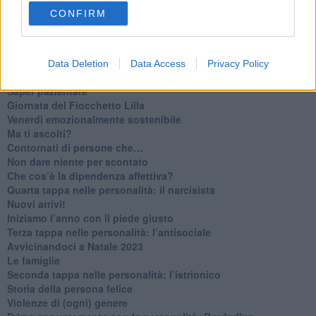
​Tutta una questione di rispetto
CONFIRM
​Cose che ci esauriscono
​Vespa che passione!
​Lasciate ai vostri figli il diritto di piangere
​Parole d’amore regalate al vento
Data Deletion
Data Access
Privacy Policy
​Essere genitori di un adolescente
​Saper pazientare
​Giornata del Fiocchetto Lilla
​Venerdì emozionalmente sostenibile
Ma ti ascolti?
Contornati di persone che…
Non dare niente per scontato
Che cos’è la dipendenza affettiva?
Quarta tappa nelle personalità: il narcisista
​Nuovi arrivi!
​Iniziamo l’anno con il piede giusto
​Terza tappa nelle personalità: l’antisociale
​Avvicinandoci a Natale 2023
Le famiglie
Seconda tappa nelle personalità: l’istrionico
​Storia della persona felice
Violenze di (ogni) genere