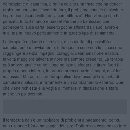
demolizione di casa mia, e mi ha colpito una frase che ha detto: “Il
problema non sono i lavori da fare, il problema sono le richieste e
le pretese, alcune volte, della committenza”. Non vi nego che ho
pensato: tutto il mondo è paese! Perché so benissimo che
potrebbero, sulla carta, esserci poche affinità tra il suo lavoro e il
mio, ma mi ritrovo perfettamente in questo tipo di sentimento.
La terapia è un luogo di crescita, di scoperta, di possibilità di
cambiamento e, ovviamente, tutte queste cose non le si possono
raggiungere senza impegno, coraggio, determinazione e fatica,
talvolta maggiore talvolta minore ma sempre presente. La terapia
può servire anche come luogo nel quale sfogarsi e tirare fuori il
proprio mondo interno, le proprie preoccupazioni, sogni, desideri,
malesseri. Ma per essere terapeutico deve esserci la volontà di
cambiare qualcosa, e raramente è un cambiamento esterno. Quel
che viene richiesta è la voglia di mettersi in discussione e stare
anche un po' scomodi.
Il terapeuta non è un risolutore di problemi a pagamento, per cui
non risponde h24 a messaggi del tipo: “Dottoressa cosa posso fare