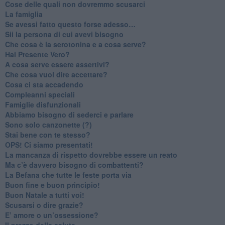
​Cose delle quali non dovremmo scusarci
​La famiglia
​Se avessi fatto questo forse adesso…
​Sii la persona di cui avevi bisogno
Che cosa è la serotonina e a cosa serve?
​Hai Presente Vero?
A cosa serve essere assertivi?
​Che cosa vuol dire accettare?
​Cosa ci sta accadendo
​Compleanni speciali
​Famiglie disfunzionali
​Abbiamo bisogno di sederci e parlare
Sono solo canzonette (?)
​Stai bene con te stesso?
​OPS! Ci siamo presentati!
​La mancanza di rispetto dovrebbe essere un reato
​Ma c’è davvero bisogno di combattenti?
​La Befana che tutte le feste porta via
Buon fine e buon principio!
​Buon Natale a tutti voi!
​Scusarsi o dire grazie?
​E’ amore o un’ossessione?
​Il prezzo della salute