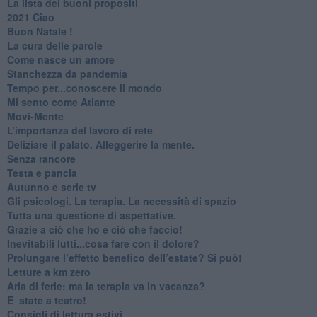
​La lista dei buoni propositi
2021 Ciao
Buon Natale !
​La cura delle parole
​Come nasce un amore
Stanchezza da pandemia
​Tempo per...conoscere il mondo
​Mi sento come Atlante
​Movi-Mente
​L’importanza del lavoro di rete
​Deliziare il palato. Alleggerire la mente.
​Senza rancore
​Testa e pancia
​Autunno e serie tv
​Gli psicologi. La terapia. La necessità di spazio
​Tutta una questione di aspettative.
​Grazie a ciò che ho e ciò che faccio!
​Inevitabili lutti...cosa fare con il dolore?
Prolungare l’effetto benefico dell’estate? Si può!
​Letture a km zero
​Aria di ferie: ma la terapia va in vacanza?
​E_state a teatro!
​Consigli di lettura estivi