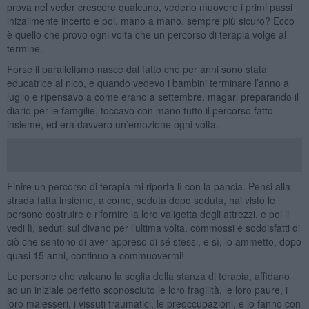
prova nel veder crescere qualcuno, vederlo muovere i primi passi
inizailmente incerto e poi, mano a mano, sempre più sicuro? Ecco
è quello che provo ogni volta che un percorso di terapia volge al
termine.
Forse il parallelismo nasce dal fatto che per anni sono stata
educatrice al nico, e quando vedevo i bambini terminare l’anno a
luglio e ripensavo a come erano a settembre, magari preparando il
diario per le famgilie, toccavo con mano tutto il percorso fatto
insieme, ed era davvero un’emozione ogni volta.
Finire un percorso di terapia mi riporta lì con la pancia. Pensi alla
strada fatta insieme, a come, seduta dopo seduta, hai visto le
persone costruire e rifornire la loro valigetta degli attrezzi, e poi li
vedi lì, seduti sul divano per l’ultima volta, commossi e soddisfatti di
ciò che sentono di aver appreso di sé stessi, e sì, lo ammetto, dopo
quasi 15 anni, continuo a commuovermi!
Le persone che valcano la soglia della stanza di terapia, affidano
ad un iniziale perfetto sconosciuto le loro fragilità, le loro paure, i
loro malesseri, i vissuti traumatici, le preoccupazioni, e lo fanno con