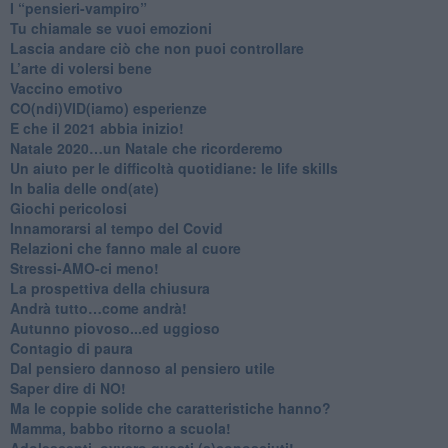
​I “pensieri-vampiro”
​Tu chiamale se vuoi emozioni
​Lascia andare ciò che non puoi controllare
L’arte di volersi bene
​Vaccino emotivo
CO(ndi)VID(iamo) esperienze
​E che il 2021 abbia inizio!
​Natale 2020…un Natale che ricorderemo
Un aiuto per le difficoltà quotidiane: le life skills
​In balia delle ond(ate)
Giochi pericolosi
Innamorarsi al tempo del Covid
​Relazioni che fanno male al cuore
​Stressi-AMO-ci meno!
​La prospettiva della chiusura
​Andrà tutto…come andrà!
Autunno piovoso...ed uggioso
​Contagio di paura
​Dal pensiero dannoso al pensiero utile
​Saper dire di NO!
​Ma le coppie solide che caratteristiche hanno?
​Mamma, babbo ritorno a scuola!
Adolescenti, ovvero questi (s)conosciuti!