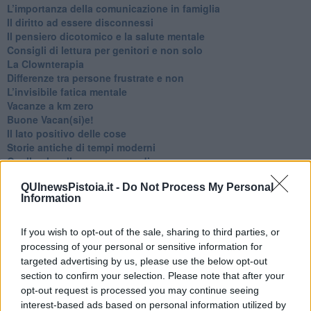
​L’importanza della comunicazione in famiglia
​Il diritto ad essere disconnessi
​Il pensiero dicotomico e la salute mentale
​Consigli di lettura per genitori e non solo
​La Clownterapia
​Differenze tra persone frustrate e non
L’invisibile fatica mentale
Vacanze a km zero
​Buone Vacan(si)e!
​Il lato positivo delle cose
​Storie antiche di tempi moderni
​Quello che alle mamme non dicono
Adultescenza
QUInewsPistoia.it -
Do Not Process My Personal
Homo imbecillis
Information
​4 anni di Blog
Quando il silenzio è aggressivo
​Il passato, questo conosciuto!
If you wish to opt-out of the sale, sharing to third parties, or
​Clima ballerino e sbalzi d’umore
processing of your personal or sensitive information for
La maternità
targeted advertising by us, please use the below opt-out
​L’uomo o l’orso?
section to confirm your selection. Please note that after your
Non hanno un amico a teatro​
opt-out request is processed you may continue seeing
​Tutta una questione di rispetto
interest-based ads based on personal information utilized by