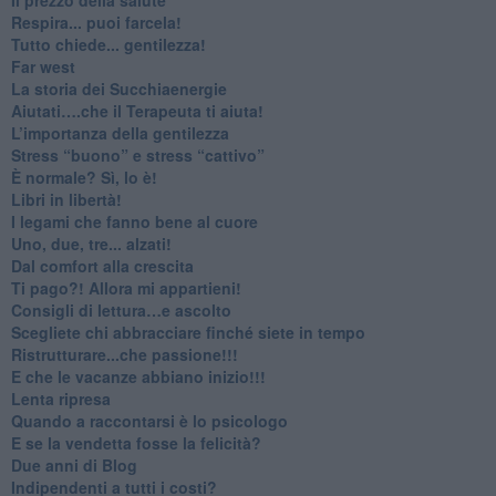
​Respira... puoi farcela!
​Tutto chiede... gentilezza!
​Far west
​La storia dei Succhiaenergie
​Aiutati….che il Terapeuta ti aiuta!
​L’importanza della gentilezza
​Stress “buono” e stress “cattivo”
​È normale? Sì, lo è!
​Libri in libertà!
​I legami che fanno bene al cuore
Uno, due, tre... alzati!​
​Dal comfort alla crescita
​Ti pago?! Allora mi appartieni!​
​Consigli di lettura…e ascolto
​Scegliete chi abbracciare finché siete in tempo
​Ristrutturare...che passione!!!
​E che le vacanze abbiano inizio!!!
​Lenta ripresa
​Quando a raccontarsi è lo psicologo
​E se la vendetta fosse la felicità?
​Due anni di Blog
​Indipendenti a tutti i costi?