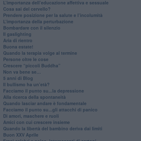
​L’importanza dell’educazione affettiva e sessuale
​Cosa sai del cervello?
Prendere posizione per la salute e l’incolumità
L’importanza della perturbazione
​Bombardare con il silenzio
Il gaslighting
Aria di rientro
Buona estate!
​Quando la terapia volge al termine
​Persone oltre le cose
​Crescere “piccoli Buddha”
Non va bene se…
​5 anni di Blog
​Il bullismo ha un’età?
Facciamo il punto su...la depressione
​Alla ricerca della spontaneità
​Quando lasciar andare è fondamentale
Facciamo il punto su...gli attacchi di panico
Di amori, maschere e ruoli
​Amici con cui crescere insieme
​Quando la libertà del bambino deriva dai limiti
Buon XXV Aprile
​Frasi celebri e psico_interessanti di cartoni