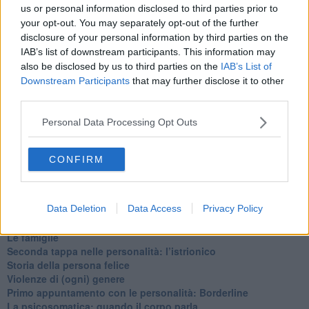
​Cose che ci esauriscono
us or personal information disclosed to third parties prior to
​Vespa che passione!
your opt-out. You may separately opt-out of the further
​Lasciate ai vostri figli il diritto di piangere
disclosure of your personal information by third parties on the
​Parole d’amore regalate al vento
IAB’s list of downstream participants. This information may
​Essere genitori di un adolescente
also be disclosed by us to third parties on the
IAB’s List of
​Saper pazientare
Downstream Participants
that may further disclose it to other
​Giornata del Fiocchetto Lilla
third parties.
​Venerdì emozionalmente sostenibile
Ma ti ascolti?
Personal Data Processing Opt Outs
Contornati di persone che…
Non dare niente per scontato
Che cos’è la dipendenza affettiva?
CONFIRM
Quarta tappa nelle personalità: il narcisista
​Nuovi arrivi!
​Iniziamo l’anno con il piede giusto
Data Deletion
Data Access
Privacy Policy
​Terza tappa nelle personalità: l’antisociale
​Avvicinandoci a Natale 2023
Le famiglie
Seconda tappa nelle personalità: l’istrionico
​Storia della persona felice
Violenze di (ogni) genere
​Primo appuntamento con le personalità: Borderline
La psicosomatica: quando il corpo parla