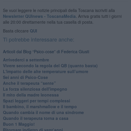
Se vuoi leggere le notizie principali della Toscana iscriviti alla
Newsletter QUInews - ToscanaMedia.
Arriva gratis tutti i giorni
alle 20:00 direttamente nella tua casella di posta.
Basta cliccare
QUI
Ti potrebbe interessare anche:
Articoli dal Blog “Psico-cose” di Federica Giusti
​Arrivederci a settembre
​Vivere secondo la regola del QB (quanto basta)
​L'impatto delle alte temperature sull’umore
Sei anni di Psico-Cose
​Anche il terapeuta “sente”
​La forza silenziosa dell'impegno
​Il mito della madre leonessa
Spazi leggeri per tempi complessi
Il bambino, il marshmallow e il tempo
​Quando cambia il nome di una sindrome
​Quando il terapeuta torna a casa
​Buon 1 Maggio!
Ritornare indietro di vent’anni