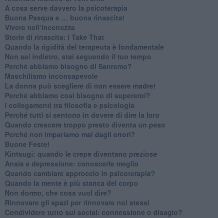
​A cosa serve davvero la psicoterapia
​Buona Pasqua e … buona rinascita!
​Vivere nell’incertezza
​Storie di rinascita: i Take That
​Quando la rigidità del terapeuta è fondamentale
​Non sei indietro, stai seguendo il tuo tempo
​Perché abbiamo bisogno di Sanremo?
​Maschilismo inconsapevole
​La donna può scegliere di non essere madre!
​Perché abbiamo così bisogno di supereroi?
​I collegamenti tra filosofia e psicologia
​Perché tutti si sentono in dovere di dire la loro
​Quando crescere troppo presto diventa un peso
​Perché non impariamo mai dagli errori?
​Buone Feste!
​Kintsugi: quando le crepe diventano preziose
Ansia e depressione: conoscerle meglio
Quando cambiare approccio in psicoterapia?
​Quando la mente è più stanca del corpo
Non dormo, che cosa vuol dire?
​Rinnovare gli spazi per rinnovare noi stessi
​Condividere tutto sui social: connessione o disagio?