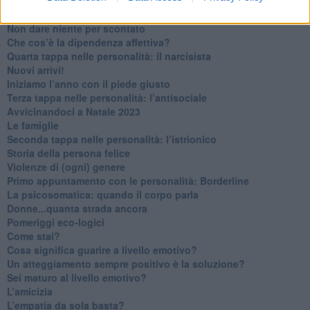
Ma ti ascolti?
Contornati di persone che…
Non dare niente per scontato
Che cos’è la dipendenza affettiva?
Quarta tappa nelle personalità: il narcisista
​Nuovi arrivi!
​Iniziamo l’anno con il piede giusto
​Terza tappa nelle personalità: l’antisociale
​Avvicinandoci a Natale 2023
Le famiglie
Seconda tappa nelle personalità: l’istrionico
​Storia della persona felice
Violenze di (ogni) genere
​Primo appuntamento con le personalità: Borderline
La psicosomatica: quando il corpo parla
Donne...quanta strada ancora
​Pomeriggi eco-logici
​Come stai?
Cosa significa guarire a livello emotivo?
​Un atteggiamento sempre positivo è la soluzione?
​Sei maturo al livello emotivo?
​L’amicizia
​L’empatia da sola basta?