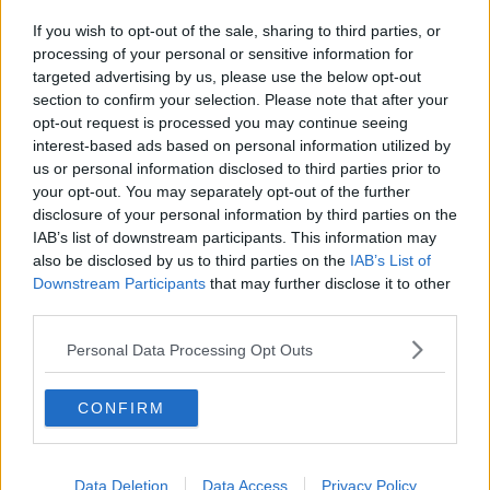
​Buone Vacan(si)e!
​Il lato positivo delle cose
If you wish to opt-out of the sale, sharing to third parties, or
​Storie antiche di tempi moderni
processing of your personal or sensitive information for
​Quello che alle mamme non dicono
targeted advertising by us, please use the below opt-out
Adultescenza
section to confirm your selection. Please note that after your
Homo imbecillis
opt-out request is processed you may continue seeing
​4 anni di Blog
interest-based ads based on personal information utilized by
Quando il silenzio è aggressivo
us or personal information disclosed to third parties prior to
​Il passato, questo conosciuto!
your opt-out. You may separately opt-out of the further
​Clima ballerino e sbalzi d’umore
disclosure of your personal information by third parties on the
La maternità
IAB’s list of downstream participants. This information may
​L’uomo o l’orso?
also be disclosed by us to third parties on the
IAB’s List of
Non hanno un amico a teatro​
Downstream Participants
that may further disclose it to other
​Tutta una questione di rispetto
third parties.
​Cose che ci esauriscono
​Vespa che passione!
Personal Data Processing Opt Outs
​Lasciate ai vostri figli il diritto di piangere
​Parole d’amore regalate al vento
​Essere genitori di un adolescente
CONFIRM
​Saper pazientare
​Giornata del Fiocchetto Lilla
​Venerdì emozionalmente sostenibile
Data Deletion
Data Access
Privacy Policy