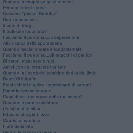
​Quando la terapia volge al termine
​Persone oltre le cose
​Crescere “piccoli Buddha”
Non va bene se…
​5 anni di Blog
​Il bullismo ha un’età?
Facciamo il punto su...la depressione
​Alla ricerca della spontaneità
​Quando lasciar andare è fondamentale
Facciamo il punto su...gli attacchi di panico
Di amori, maschere e ruoli
​Amici con cui crescere insieme
​Quando la libertà del bambino deriva dai limiti
Buon XXV Aprile
​Frasi celebri e psico_interessanti di cartoni
​Panchine rosso sangue
​Cosa dice il tuo corpo della tua mente?
​Quando le parole uccidono
​(Falsi) miti familiari
​Educare alla gentilezza
​Cuoricini, cuoricini
I lutti della vita
​Dentro la stanza di terapia