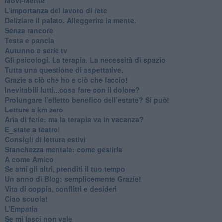
​Movi-Mente
​L’importanza del lavoro di rete
​Deliziare il palato. Alleggerire la mente.
​Senza rancore
​Testa e pancia
​Autunno e serie tv
​Gli psicologi. La terapia. La necessità di spazio
​Tutta una questione di aspettative.
​Grazie a ciò che ho e ciò che faccio!
​Inevitabili lutti...cosa fare con il dolore?
Prolungare l’effetto benefico dell’estate? Si può!
​Letture a km zero
​Aria di ferie: ma la terapia va in vacanza?
​E_state a teatro!
​Consigli di lettura estivi
​Stanchezza mentale: come gestirla
​A come Amico
​Se ami gli altri, prenditi il tuo tempo
​Un anno di Blog: semplicemente Grazie!
​Vita di coppia, conflitti e desideri
​Ciao scuola!
​L’Empatia
​Se mi lasci non vale