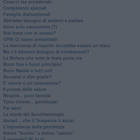
​Cosa ci sta accadendo
​Compleanni speciali
​Famiglie disfunzionali
​Abbiamo bisogno di sederci e parlare
Sono solo canzonette (?)
​Stai bene con te stesso?
​OPS! Ci siamo presentati!
​La mancanza di rispetto dovrebbe essere un reato
​Ma c’è davvero bisogno di combattenti?
​La Befana che tutte le feste porta via
Buon fine e buon principio!
​Buon Natale a tutti voi!
​Scusarsi o dire grazie?
​E’ amore o un’ossessione?
​Il prezzo della salute
​Respira... puoi farcela!
​Tutto chiede... gentilezza!
​Far west
​La storia dei Succhiaenergie
​Aiutati….che il Terapeuta ti aiuta!
​L’importanza della gentilezza
​Stress “buono” e stress “cattivo”
​È normale? Sì, lo è!