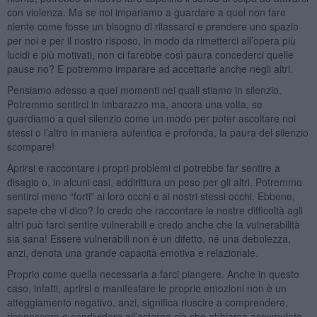
con violenza. Ma se noi impariamo a guardare a quel non fare
niente come fosse un bisogno di rilassarci e prendere uno spazio
per noi e per il nostro risposo, in modo da rimetterci all’opera più
lucidi e più motivati, non ci farebbe così paura concederci quelle
pause no? E potremmo imparare ad accettarle anche negli altri.
Pensiamo adesso a quei momenti nei quali stiamo in silenzio.
Potremmo sentirci in imbarazzo ma, ancora una volta, se
guardiamo a quel silenzio come un modo per poter ascoltare noi
stessi o l’altro in maniera autentica e profonda, la paura del silenzio
scompare!
Aprirsi e raccontare i propri problemi ci potrebbe far sentire a
disagio o, in alcuni casi, addirittura un peso per gli altri. Potremmo
sentirci meno “forti” ai loro occhi e ai nostri stessi occhi. Ebbene,
sapete che vi dico? Io credo che raccontare le nostre difficoltà agli
altri può farci sentire vulnerabili e credo anche che la vulnerabilità
sia sana! Essere vulnerabili non è un difetto, né una debolezza,
anzi, denota una grande capacità emotiva e relazionale.
Proprio come quella necessaria a farci piangere. Anche in questo
caso, infatti, aprirsi e manifestare le proprie emozioni non è un
atteggiamento negativo, anzi, significa riuscire a comprendere,
riconoscere e condividere all’esterno ciò che abbiamo accumulato