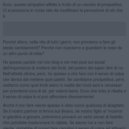
Ecco, questo simpatico effetto è frutto di un cambio di prospettiva.
Ci si posiziona in modo tale da modificare la percezione di ciò che
è.
Perché allora, nella vita di tutti i giorni, non proviamo a fare gli
stessi cambiamenti? Perché non riusciamo a guardare le cose da
un altro punto di vista?
Ho spesso parlato nel mio blog e nei miei post sui social
dell’importanza di mettere dei limiti, del potere del saper dire di no.
Nell’attività clinica, però, ho spesso a che fare con il senso di colpa
che deriva dal mettere quei paletti. Se cambiamo prospettiva, però,
vediamo come quei limiti siano in realtà dei modi sani e necessari
per prendersi cura di sé, per volersi bene. Ecco che tutto si ribalta e
il senso di colpa lo si può affrontare diversamente!
Anche il non fare niente spesso è visto come qualcosa di sbagliato.
Se il nostro partner si ferma sul divano, se nostro figlio si “incanta”
in giardino a giocare, potremmo provare un certo senso di fastidio
che potrebbe trasformarsi in rabbia. Se siamo noi a non fare
niente, potrebbe di nuovo fare capolino il senso di colpa ad attivarci