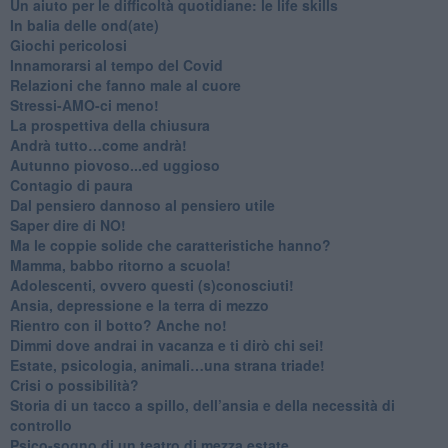
Un aiuto per le difficoltà quotidiane: le life skills
​In balia delle ond(ate)
Giochi pericolosi
Innamorarsi al tempo del Covid
​Relazioni che fanno male al cuore
​Stressi-AMO-ci meno!
​La prospettiva della chiusura
​Andrà tutto…come andrà!
Autunno piovoso...ed uggioso
​Contagio di paura
​Dal pensiero dannoso al pensiero utile
​Saper dire di NO!
​Ma le coppie solide che caratteristiche hanno?
​Mamma, babbo ritorno a scuola!
Adolescenti, ovvero questi (s)conosciuti!
Ansia, depressione e la terra di mezzo
​Rientro con il botto? Anche no!
Dimmi dove andrai in vacanza e ti dirò chi sei!
​Estate, psicologia, animali…una strana triade!
​Crisi o possibilità?
​Storia di un tacco a spillo, dell’ansia e della necessità di
controllo
​Psico-sogno di un teatro di mezza estate