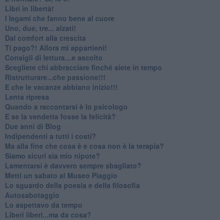
​Libri in libertà!
​I legami che fanno bene al cuore
Uno, due, tre... alzati!​
​Dal comfort alla crescita
​Ti pago?! Allora mi appartieni!​
​Consigli di lettura…e ascolto
​Scegliete chi abbracciare finché siete in tempo
​Ristrutturare...che passione!!!
​E che le vacanze abbiano inizio!!!
​Lenta ripresa
​Quando a raccontarsi è lo psicologo
​E se la vendetta fosse la felicità?
​Due anni di Blog
​Indipendenti a tutti i costi?
​Ma alla fine che cosa è e cosa non è la terapia?
​Siamo sicuri sia mio nipote?
​Lamentarsi è davvero sempre sbagliato?
​Metti un sabato al Museo Piaggio
​Lo sguardo della poesia e della filosofia
Autosabotaggio
​Lo aspettavo da tempo
​Liberi liberi...ma da cosa?