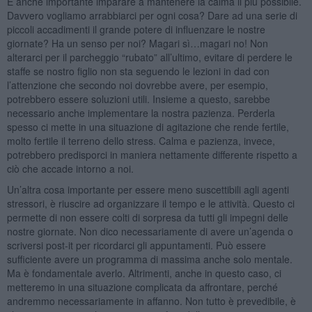
È anche importante imparare a mantenere la calma il più possibile.
Davvero vogliamo arrabbiarci per ogni cosa? Dare ad una serie di
piccoli accadimenti il grande potere di influenzare le nostre
giornate? Ha un senso per noi? Magari sì…magari no! Non
alterarci per il parcheggio “rubato” all’ultimo, evitare di perdere le
staffe se nostro figlio non sta seguendo le lezioni in dad con
l’attenzione che secondo noi dovrebbe avere, per esempio,
potrebbero essere soluzioni utili. Insieme a questo, sarebbe
necessario anche implementare la nostra pazienza. Perderla
spesso ci mette in una situazione di agitazione che rende fertile,
molto fertile il terreno dello stress. Calma e pazienza, invece,
potrebbero predisporci in maniera nettamente differente rispetto a
ciò che accade intorno a noi.
Un’altra cosa importante per essere meno suscettibili agli agenti
stressori, è riuscire ad organizzare il tempo e le attività. Questo ci
permette di non essere colti di sorpresa da tutti gli impegni delle
nostre giornate. Non dico necessariamente di avere un’agenda o
scriversi post-it per ricordarci gli appuntamenti. Può essere
sufficiente avere un programma di massima anche solo mentale.
Ma è fondamentale averlo. Altrimenti, anche in questo caso, ci
metteremo in una situazione complicata da affrontare, perché
andremmo necessariamente in affanno. Non tutto è prevedibile, è