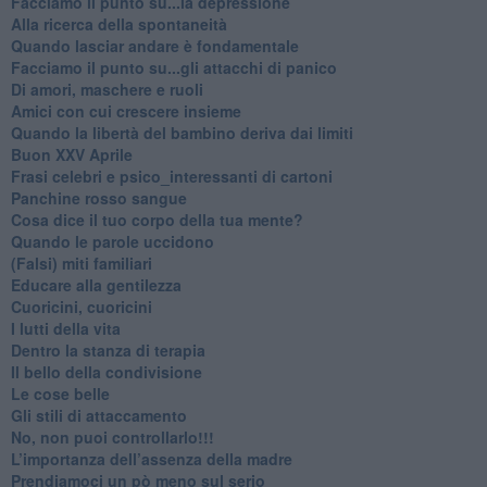
Facciamo il punto su...la depressione
​Alla ricerca della spontaneità
​Quando lasciar andare è fondamentale
Facciamo il punto su...gli attacchi di panico
Di amori, maschere e ruoli
​Amici con cui crescere insieme
​Quando la libertà del bambino deriva dai limiti
Buon XXV Aprile
​Frasi celebri e psico_interessanti di cartoni
​Panchine rosso sangue
​Cosa dice il tuo corpo della tua mente?
​Quando le parole uccidono
​(Falsi) miti familiari
​Educare alla gentilezza
​Cuoricini, cuoricini
I lutti della vita
​Dentro la stanza di terapia
​Il bello della condivisione
Le cose belle
​Gli stili di attaccamento
No, non puoi controllarlo!!!
​L’importanza dell’assenza della madre
​Prendiamoci un pò meno sul serio