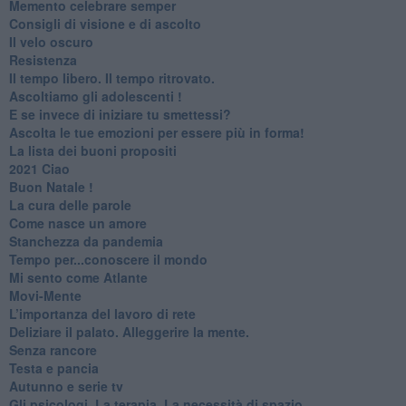
​Memento celebrare semper
​Consigli di visione e di ascolto
​Il velo oscuro
Resistenza
​Il tempo libero. Il tempo ritrovato.
Ascoltiamo gli adolescenti !
​E se invece di iniziare tu smettessi?
​Ascolta le tue emozioni per essere più in forma!
​La lista dei buoni propositi
2021 Ciao
Buon Natale !
​La cura delle parole
​Come nasce un amore
Stanchezza da pandemia
​Tempo per...conoscere il mondo
​Mi sento come Atlante
​Movi-Mente
​L’importanza del lavoro di rete
​Deliziare il palato. Alleggerire la mente.
​Senza rancore
​Testa e pancia
​Autunno e serie tv
​Gli psicologi. La terapia. La necessità di spazio