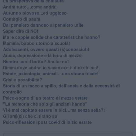
​La prospettiva della chiusura
​Andrà tutto…come andrà!
Autunno piovoso...ed uggioso
​Contagio di paura
​Dal pensiero dannoso al pensiero utile
​Saper dire di NO!
​Ma le coppie solide che caratteristiche hanno?
​Mamma, babbo ritorno a scuola!
Adolescenti, ovvero questi (s)conosciuti!
Ansia, depressione e la terra di mezzo
​Rientro con il botto? Anche no!
Dimmi dove andrai in vacanza e ti dirò chi sei!
​Estate, psicologia, animali…una strana triade!
​Crisi o possibilità?
​Storia di un tacco a spillo, dell’ansia e della necessità di
controllo
​Psico-sogno di un teatro di mezza estate
"La memoria che solo gli anziani hanno"
​Vi è mai capitato essere in bici…ma senza sella?!
​Gli ami(ci) che ci tirano su
Psico-riflessioni post covid di inizio estate