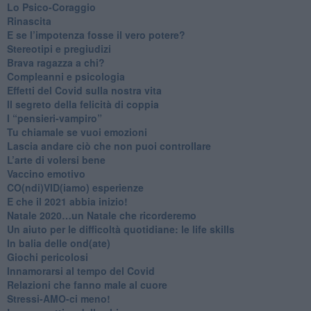
​Lo Psico-Coraggio
Rinascita
​E se l’impotenza fosse il vero potere?
Stereotipi e pregiudizi
​Brava ragazza a chi?
​Compleanni e psicologia
Effetti del Covid sulla nostra vita
Il segreto della felicità di coppia
​I “pensieri-vampiro”
​Tu chiamale se vuoi emozioni
​Lascia andare ciò che non puoi controllare
L’arte di volersi bene
​Vaccino emotivo
CO(ndi)VID(iamo) esperienze
​E che il 2021 abbia inizio!
​Natale 2020…un Natale che ricorderemo
Un aiuto per le difficoltà quotidiane: le life skills
​In balia delle ond(ate)
Giochi pericolosi
Innamorarsi al tempo del Covid
​Relazioni che fanno male al cuore
​Stressi-AMO-ci meno!