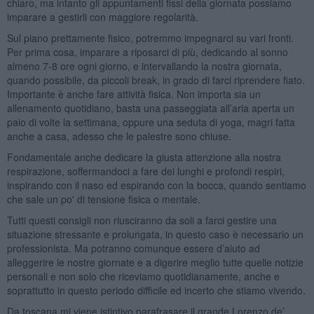
chiaro, ma intanto gli appuntamenti fissi della giornata possiamo
imparare a gestirli con maggiore regolarità.
Sul piano prettamente fisico, potremmo impegnarci su vari fronti.
Per prima cosa, imparare a riposarci di più, dedicando al sonno
almeno 7-8 ore ogni giorno, e intervallando la nostra giornata,
quando possibile, da piccoli break, in grado di farci riprendere fiato.
Importante è anche fare attività fisica. Non importa sia un
allenamento quotidiano, basta una passeggiata all’aria aperta un
paio di volte la settimana, oppure una seduta di yoga, magri fatta
anche a casa, adesso che le palestre sono chiuse.
Fondamentale anche dedicare la giusta attenzione alla nostra
respirazione, soffermandoci a fare dei lunghi e profondi respiri,
inspirando con il naso ed espirando con la bocca, quando sentiamo
che sale un po' di tensione fisica o mentale.
Tutti questi consigli non riusciranno da soli a farci gestire una
situazione stressante e prolungata, in questo caso è necessario un
professionista. Ma potranno comunque essere d’aiuto ad
alleggerire le nostre giornate e a digerire meglio tutte quelle notizie
personali e non solo che riceviamo quotidianamente, anche e
soprattutto in questo periodo difficile ed incerto che stiamo vivendo.
Da toscana mi viene istintivo parafrasare il grande Lorenzo de’