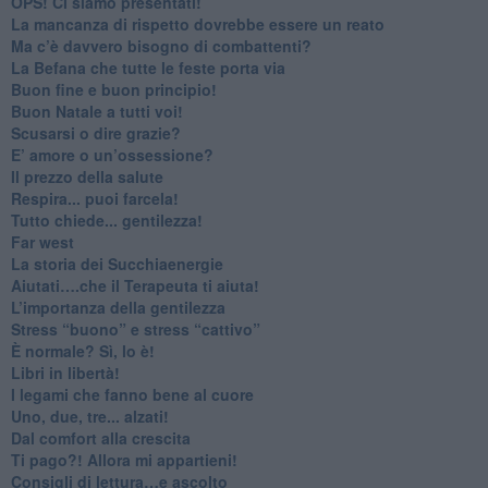
​OPS! Ci siamo presentati!
​La mancanza di rispetto dovrebbe essere un reato
​Ma c’è davvero bisogno di combattenti?
​La Befana che tutte le feste porta via
Buon fine e buon principio!
​Buon Natale a tutti voi!
​Scusarsi o dire grazie?
​E’ amore o un’ossessione?
​Il prezzo della salute
​Respira... puoi farcela!
​Tutto chiede... gentilezza!
​Far west
​La storia dei Succhiaenergie
​Aiutati….che il Terapeuta ti aiuta!
​L’importanza della gentilezza
​Stress “buono” e stress “cattivo”
​È normale? Sì, lo è!
​Libri in libertà!
​I legami che fanno bene al cuore
Uno, due, tre... alzati!​
​Dal comfort alla crescita
​Ti pago?! Allora mi appartieni!​
​Consigli di lettura…e ascolto