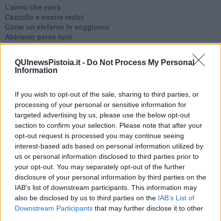
​L’anno che verrà
​Cazzullo e nostre radici
​Come un elefante in soggiorno
​Abbiamo perso tutti
E se le cose non vanno come vorresti?
​Chi sono i genitori elicottero
QUInewsPistoia.it -
Do Not Process My Personal
Come è davvero la terapia
Information
Quando il diritto alla disconnessione non viene accolto
​L’importanza della comunicazione in famiglia
If you wish to opt-out of the sale, sharing to third parties, or
​Il diritto ad essere disconnessi
processing of your personal or sensitive information for
​Il pensiero dicotomico e la salute mentale
​Consigli di lettura per genitori e non solo
targeted advertising by us, please use the below opt-out
​La Clownterapia
section to confirm your selection. Please note that after your
​Differenze tra persone frustrate e non
opt-out request is processed you may continue seeing
L’invisibile fatica mentale
interest-based ads based on personal information utilized by
Vacanze a km zero
us or personal information disclosed to third parties prior to
​Buone Vacan(si)e!
your opt-out. You may separately opt-out of the further
​Il lato positivo delle cose
disclosure of your personal information by third parties on the
​Storie antiche di tempi moderni
IAB’s list of downstream participants. This information may
​Quello che alle mamme non dicono
also be disclosed by us to third parties on the
IAB’s List of
Adultescenza
Downstream Participants
that may further disclose it to other
Homo imbecillis
third parties.