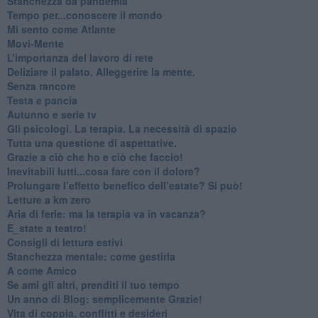
Stanchezza da pandemia
​Tempo per...conoscere il mondo
​Mi sento come Atlante
​Movi-Mente
​L’importanza del lavoro di rete
​Deliziare il palato. Alleggerire la mente.
​Senza rancore
​Testa e pancia
​Autunno e serie tv
​Gli psicologi. La terapia. La necessità di spazio
​Tutta una questione di aspettative.
​Grazie a ciò che ho e ciò che faccio!
​Inevitabili lutti...cosa fare con il dolore?
Prolungare l’effetto benefico dell’estate? Si può!
​Letture a km zero
​Aria di ferie: ma la terapia va in vacanza?
​E_state a teatro!
​Consigli di lettura estivi
​Stanchezza mentale: come gestirla
​A come Amico
​Se ami gli altri, prenditi il tuo tempo
​Un anno di Blog: semplicemente Grazie!
​Vita di coppia, conflitti e desideri