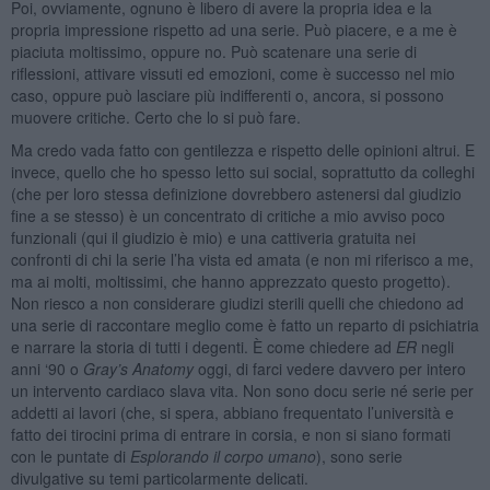
Poi, ovviamente, ognuno è libero di avere la propria idea e la
propria impressione rispetto ad una serie. Può piacere, e a me è
piaciuta moltissimo, oppure no. Può scatenare una serie di
riflessioni, attivare vissuti ed emozioni, come è successo nel mio
caso, oppure può lasciare più indifferenti o, ancora, si possono
muovere critiche. Certo che lo si può fare.
Ma credo vada fatto con gentilezza e rispetto delle opinioni altrui. E
invece, quello che ho spesso letto sui social, soprattutto da colleghi
(che per loro stessa definizione dovrebbero astenersi dal giudizio
fine a se stesso) è un concentrato di critiche a mio avviso poco
funzionali (qui il giudizio è mio) e una cattiveria gratuita nei
confronti di chi la serie l’ha vista ed amata (e non mi riferisco a me,
ma ai molti, moltissimi, che hanno apprezzato questo progetto).
Non riesco a non considerare giudizi sterili quelli che chiedono ad
una serie di raccontare meglio come è fatto un reparto di psichiatria
e narrare la storia di tutti i degenti. È come chiedere ad
ER
negli
anni ‘90 o
Gray’s Anatomy
oggi, di farci vedere davvero per intero
un intervento cardiaco slava vita. Non sono docu serie né serie per
addetti ai lavori (che, si spera, abbiano frequentato l’università e
fatto dei tirocini prima di entrare in corsia, e non si siano formati
con le puntate di
Esplorando il corpo umano
), sono serie
divulgative su temi particolarmente delicati.