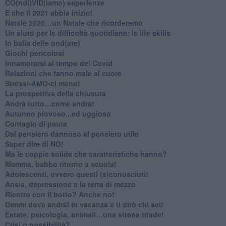
CO(ndi)VID(iamo) esperienze
​E che il 2021 abbia inizio!
​Natale 2020…un Natale che ricorderemo
Un aiuto per le difficoltà quotidiane: le life skills
​In balia delle ond(ate)
Giochi pericolosi
Innamorarsi al tempo del Covid
​Relazioni che fanno male al cuore
​Stressi-AMO-ci meno!
​La prospettiva della chiusura
​Andrà tutto…come andrà!
Autunno piovoso...ed uggioso
​Contagio di paura
​Dal pensiero dannoso al pensiero utile
​Saper dire di NO!
​Ma le coppie solide che caratteristiche hanno?
​Mamma, babbo ritorno a scuola!
Adolescenti, ovvero questi (s)conosciuti!
Ansia, depressione e la terra di mezzo
​Rientro con il botto? Anche no!
Dimmi dove andrai in vacanza e ti dirò chi sei!
​Estate, psicologia, animali…una strana triade!
​Crisi o possibilità?