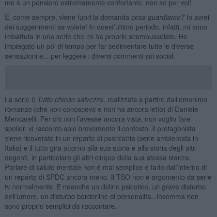
me è un pensiero estremamente confortante, non so per voi!
E, come sempre, viene fuori la domanda
cosa guardiamo?
Io avrei
dei suggerimenti se volete! In quest’ultimo periodo, infatti, mi sono
imbattuta in una serie che mi ha proprio scombussolato. Ho
impiegato un po' di tempo per far sedimentare tutte le diverse
sensazioni e... per leggere i diversi commenti sui social.
La serie è
Tutto chiede salvezza
, realizzata a partire dall’omonimo
romanzo (che non conoscevo e non ha ancora letto) di Daniele
Mencarelli. Per chi non l’avesse ancora vista, non voglio fare
spoiler, vi racconto solo brevemente il contesto. Il protagonista
viene ricoverato in un reparto di psichiatria (serie ambientata in
Italia) e il tutto gira attorno alla sua storia e alla storia degli altri
degenti, in particolare gli altri cinque della sua stessa stanza.
Parlare di salute mentale non è mai semplice e farlo dall’interno di
un reparto di SPDC ancora meno. Il TSO non è argomento da serie
tv normalmente. E neanche un delirio psicotico, un grave disturbo
dell’umore, un disturbo borderline di personalità...insomma non
sono proprio semplici da raccontare.