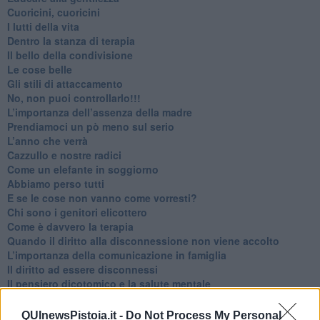
​Cuoricini, cuoricini
I lutti della vita
​Dentro la stanza di terapia
​Il bello della condivisione
Le cose belle
​Gli stili di attaccamento
No, non puoi controllarlo!!!
​L’importanza dell’assenza della madre
​Prendiamoci un pò meno sul serio
​L’anno che verrà
​Cazzullo e nostre radici
​Come un elefante in soggiorno
​Abbiamo perso tutti
E se le cose non vanno come vorresti?
​Chi sono i genitori elicottero
Come è davvero la terapia
Quando il diritto alla disconnessione non viene accolto
​L’importanza della comunicazione in famiglia
​Il diritto ad essere disconnessi
​Il pensiero dicotomico e la salute mentale
​Consigli di lettura per genitori e non solo
​La Clownterapia
QUInewsPistoia.it -
Do Not Process My Personal