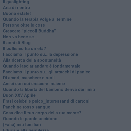
Il gaslighting
Aria di rientro
Buona estate!
​Quando la terapia volge al termine
​Persone oltre le cose
​Crescere “piccoli Buddha”
Non va bene se…
​5 anni di Blog
​Il bullismo ha un’età?
Facciamo il punto su...la depressione
​Alla ricerca della spontaneità
​Quando lasciar andare è fondamentale
Facciamo il punto su...gli attacchi di panico
Di amori, maschere e ruoli
​Amici con cui crescere insieme
​Quando la libertà del bambino deriva dai limiti
Buon XXV Aprile
​Frasi celebri e psico_interessanti di cartoni
​Panchine rosso sangue
​Cosa dice il tuo corpo della tua mente?
​Quando le parole uccidono
​(Falsi) miti familiari
​Educare alla gentilezza