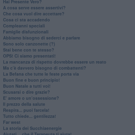
​Hai Presente Vero?
A cosa serve essere assertivi?
​Che cosa vuol dire accettare?
​Cosa ci sta accadendo
​Compleanni speciali
​Famiglie disfunzionali
​Abbiamo bisogno di sederci e parlare
Sono solo canzonette (?)
​Stai bene con te stesso?
​OPS! Ci siamo presentati!
​La mancanza di rispetto dovrebbe essere un reato
​Ma c’è davvero bisogno di combattenti?
​La Befana che tutte le feste porta via
Buon fine e buon principio!
​Buon Natale a tutti voi!
​Scusarsi o dire grazie?
​E’ amore o un’ossessione?
​Il prezzo della salute
​Respira... puoi farcela!
​Tutto chiede... gentilezza!
​Far west
​La storia dei Succhiaenergie
​Aiutati….che il Terapeuta ti aiuta!