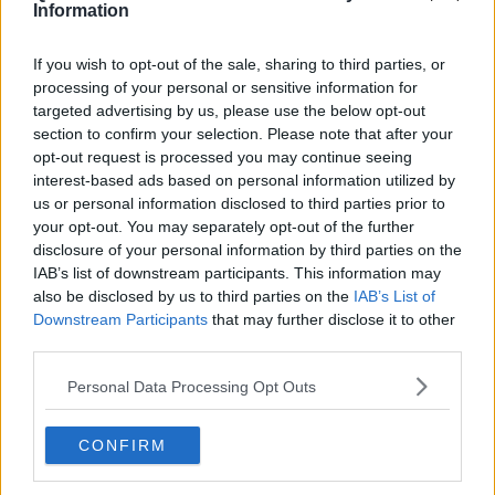
​Differenze tra persone frustrate e non
Information
L’invisibile fatica mentale
Vacanze a km zero
If you wish to opt-out of the sale, sharing to third parties, or
​Buone Vacan(si)e!
processing of your personal or sensitive information for
​Il lato positivo delle cose
targeted advertising by us, please use the below opt-out
​Storie antiche di tempi moderni
section to confirm your selection. Please note that after your
​Quello che alle mamme non dicono
opt-out request is processed you may continue seeing
Adultescenza
interest-based ads based on personal information utilized by
Homo imbecillis
us or personal information disclosed to third parties prior to
​4 anni di Blog
your opt-out. You may separately opt-out of the further
Quando il silenzio è aggressivo
disclosure of your personal information by third parties on the
​Il passato, questo conosciuto!
​Clima ballerino e sbalzi d’umore
IAB’s list of downstream participants. This information may
La maternità
also be disclosed by us to third parties on the
IAB’s List of
​L’uomo o l’orso?
Downstream Participants
that may further disclose it to other
Non hanno un amico a teatro​
third parties.
​Tutta una questione di rispetto
​Cose che ci esauriscono
Personal Data Processing Opt Outs
​Vespa che passione!
​Lasciate ai vostri figli il diritto di piangere
CONFIRM
​Parole d’amore regalate al vento
​Essere genitori di un adolescente