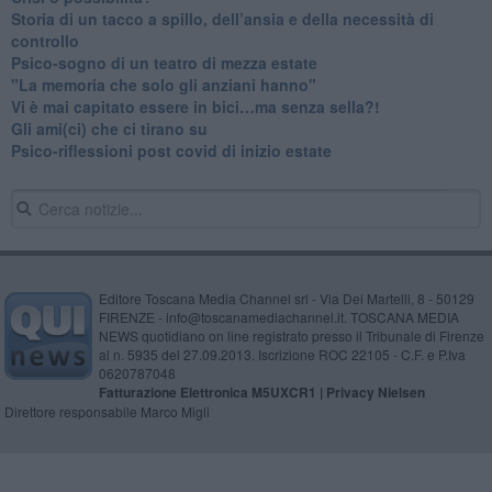
​Storia di un tacco a spillo, dell’ansia e della necessità di
controllo
​Psico-sogno di un teatro di mezza estate
"La memoria che solo gli anziani hanno"
​Vi è mai capitato essere in bici…ma senza sella?!
​Gli ami(ci) che ci tirano su
Psico-riflessioni post covid di inizio estate
Editore Toscana Media Channel srl - Via Dei Martelli, 8 - 50129
FIRENZE - info@toscanamediachannel.it. TOSCANA MEDIA
NEWS quotidiano on line registrato presso il Tribunale di Firenze
al n. 5935 del 27.09.2013. Iscrizione ROC 22105 - C.F. e P.Iva
0620787048
Fatturazione Elettronica M5UXCR1 |
Privacy Nielsen
Direttore responsabile Marco Migli
Powered by
Aperion.it