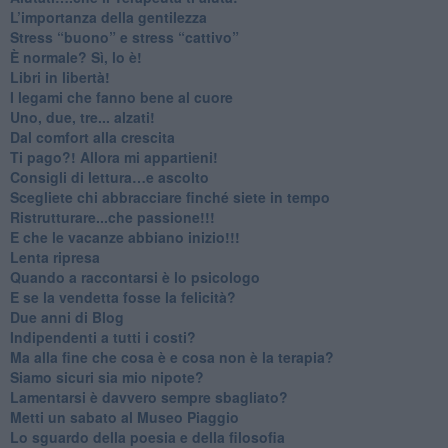
​L’importanza della gentilezza
​Stress “buono” e stress “cattivo”
​È normale? Sì, lo è!
​Libri in libertà!
​I legami che fanno bene al cuore
Uno, due, tre... alzati!​
​Dal comfort alla crescita
​Ti pago?! Allora mi appartieni!​
​Consigli di lettura…e ascolto
​Scegliete chi abbracciare finché siete in tempo
​Ristrutturare...che passione!!!
​E che le vacanze abbiano inizio!!!
​Lenta ripresa
​Quando a raccontarsi è lo psicologo
​E se la vendetta fosse la felicità?
​Due anni di Blog
​Indipendenti a tutti i costi?
​Ma alla fine che cosa è e cosa non è la terapia?
​Siamo sicuri sia mio nipote?
​Lamentarsi è davvero sempre sbagliato?
​Metti un sabato al Museo Piaggio
​Lo sguardo della poesia e della filosofia