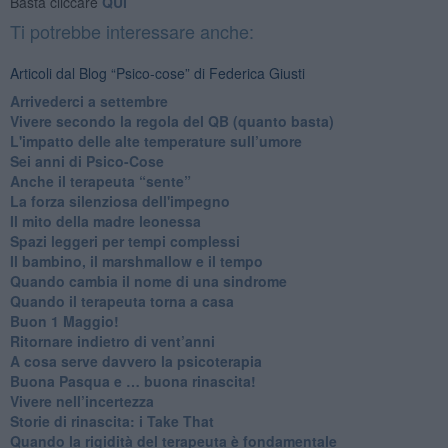
Basta cliccare
QUI
Ti potrebbe interessare anche:
Articoli dal Blog “Psico-cose” di Federica Giusti
​Arrivederci a settembre
​Vivere secondo la regola del QB (quanto basta)
​L'impatto delle alte temperature sull’umore
Sei anni di Psico-Cose
​Anche il terapeuta “sente”
​La forza silenziosa dell'impegno
​Il mito della madre leonessa
Spazi leggeri per tempi complessi
Il bambino, il marshmallow e il tempo
​Quando cambia il nome di una sindrome
​Quando il terapeuta torna a casa
​Buon 1 Maggio!
Ritornare indietro di vent’anni
​A cosa serve davvero la psicoterapia
​Buona Pasqua e … buona rinascita!
​Vivere nell’incertezza
​Storie di rinascita: i Take That
​Quando la rigidità del terapeuta è fondamentale