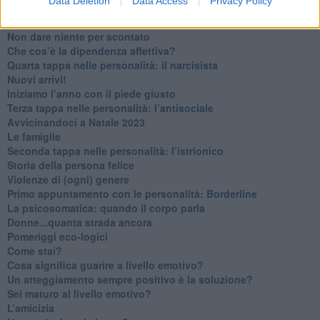
Data Deletion
Data Access
Privacy Policy
Ma ti ascolti?
Contornati di persone che…
Non dare niente per scontato
Che cos’è la dipendenza affettiva?
Quarta tappa nelle personalità: il narcisista
​Nuovi arrivi!
​Iniziamo l’anno con il piede giusto
​Terza tappa nelle personalità: l’antisociale
​Avvicinandoci a Natale 2023
Le famiglie
Seconda tappa nelle personalità: l’istrionico
​Storia della persona felice
Violenze di (ogni) genere
​Primo appuntamento con le personalità: Borderline
La psicosomatica: quando il corpo parla
Donne...quanta strada ancora
​Pomeriggi eco-logici
​Come stai?
Cosa significa guarire a livello emotivo?
​Un atteggiamento sempre positivo è la soluzione?
​Sei maturo al livello emotivo?
​L’amicizia