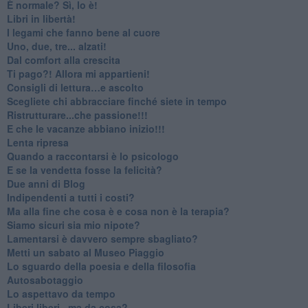
​È normale? Sì, lo è!
​Libri in libertà!
​I legami che fanno bene al cuore
Uno, due, tre... alzati!​
​Dal comfort alla crescita
​Ti pago?! Allora mi appartieni!​
​Consigli di lettura…e ascolto
​Scegliete chi abbracciare finché siete in tempo
​Ristrutturare...che passione!!!
​E che le vacanze abbiano inizio!!!
​Lenta ripresa
​Quando a raccontarsi è lo psicologo
​E se la vendetta fosse la felicità?
​Due anni di Blog
​Indipendenti a tutti i costi?
​Ma alla fine che cosa è e cosa non è la terapia?
​Siamo sicuri sia mio nipote?
​Lamentarsi è davvero sempre sbagliato?
​Metti un sabato al Museo Piaggio
​Lo sguardo della poesia e della filosofia
Autosabotaggio
​Lo aspettavo da tempo
​Liberi liberi...ma da cosa?