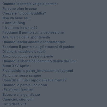
​Quando la terapia volge al termine
​Persone oltre le cose
​Crescere “piccoli Buddha”
Non va bene se…
​5 anni di Blog
​Il bullismo ha un’età?
Facciamo il punto su...la depressione
​Alla ricerca della spontaneità
​Quando lasciar andare è fondamentale
Facciamo il punto su...gli attacchi di panico
Di amori, maschere e ruoli
​Amici con cui crescere insieme
​Quando la libertà del bambino deriva dai limiti
Buon XXV Aprile
​Frasi celebri e psico_interessanti di cartoni
​Panchine rosso sangue
​Cosa dice il tuo corpo della tua mente?
​Quando le parole uccidono
​(Falsi) miti familiari
​Educare alla gentilezza
​Cuoricini, cuoricini
I lutti della vita