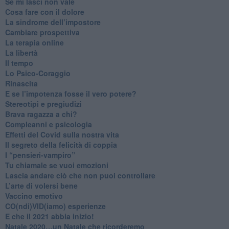
​Se mi lasci non vale
Cosa fare con il dolore
​La sindrome dell’impostore
​Cambiare prospettiva
La terapia online
La libertà
​Il tempo
​Lo Psico-Coraggio
Rinascita
​E se l’impotenza fosse il vero potere?
Stereotipi e pregiudizi
​Brava ragazza a chi?
​Compleanni e psicologia
Effetti del Covid sulla nostra vita
Il segreto della felicità di coppia
​I “pensieri-vampiro”
​Tu chiamale se vuoi emozioni
​Lascia andare ciò che non puoi controllare
L’arte di volersi bene
​Vaccino emotivo
CO(ndi)VID(iamo) esperienze
​E che il 2021 abbia inizio!
​Natale 2020…un Natale che ricorderemo