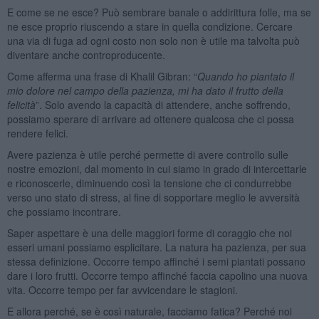
E come se ne esce? Può sembrare banale o addirittura folle, ma se
ne esce proprio riuscendo a stare in quella condizione. Cercare
una via di fuga ad ogni costo non solo non è utile ma talvolta può
diventare anche controproducente.
Come afferma una frase di Khalil Gibran: “
Quando ho piantato il
mio dolore nel campo della pazienza, mi ha dato il frutto della
felicità
”. Solo avendo la capacità di attendere, anche soffrendo,
possiamo sperare di arrivare ad ottenere qualcosa che ci possa
rendere felici.
Avere pazienza è utile perché permette di avere controllo sulle
nostre emozioni, dal momento in cui siamo in grado di intercettarle
e riconoscerle, diminuendo così la tensione che ci condurrebbe
verso uno stato di stress, al fine di sopportare meglio le avversità
che possiamo incontrare.
Saper aspettare è una delle maggiori forme di coraggio che noi
esseri umani possiamo esplicitare. La natura ha pazienza, per sua
stessa definizione. Occorre tempo affinché i semi piantati possano
dare i loro frutti. Occorre tempo affinché faccia capolino una nuova
vita. Occorre tempo per far avvicendare le stagioni.
E allora perché, se è così naturale, facciamo fatica? Perché noi