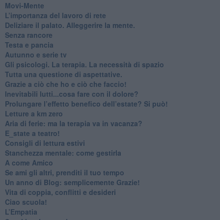
​Movi-Mente
​L’importanza del lavoro di rete
​Deliziare il palato. Alleggerire la mente.
​Senza rancore
​Testa e pancia
​Autunno e serie tv
​Gli psicologi. La terapia. La necessità di spazio
​Tutta una questione di aspettative.
​Grazie a ciò che ho e ciò che faccio!
​Inevitabili lutti...cosa fare con il dolore?
Prolungare l’effetto benefico dell’estate? Si può!
​Letture a km zero
​Aria di ferie: ma la terapia va in vacanza?
​E_state a teatro!
​Consigli di lettura estivi
​Stanchezza mentale: come gestirla
​A come Amico
​Se ami gli altri, prenditi il tuo tempo
​Un anno di Blog: semplicemente Grazie!
​Vita di coppia, conflitti e desideri
​Ciao scuola!
​L’Empatia