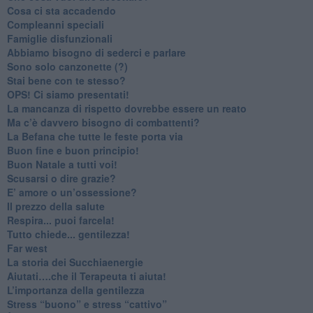
​Cosa ci sta accadendo
​Compleanni speciali
​Famiglie disfunzionali
​Abbiamo bisogno di sederci e parlare
Sono solo canzonette (?)
​Stai bene con te stesso?
​OPS! Ci siamo presentati!
​La mancanza di rispetto dovrebbe essere un reato
​Ma c’è davvero bisogno di combattenti?
​La Befana che tutte le feste porta via
Buon fine e buon principio!
​Buon Natale a tutti voi!
​Scusarsi o dire grazie?
​E’ amore o un’ossessione?
​Il prezzo della salute
​Respira... puoi farcela!
​Tutto chiede... gentilezza!
​Far west
​La storia dei Succhiaenergie
​Aiutati….che il Terapeuta ti aiuta!
​L’importanza della gentilezza
​Stress “buono” e stress “cattivo”