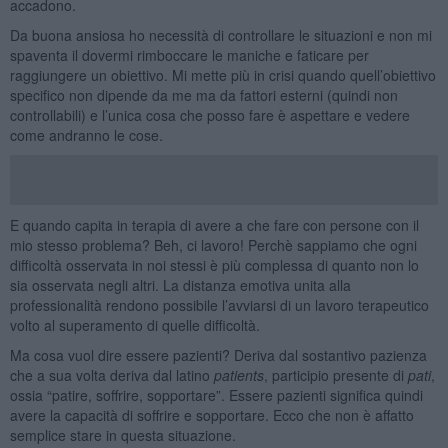
accadono.
Da buona ansiosa ho necessità di controllare le situazioni e non mi
spaventa il dovermi rimboccare le maniche e faticare per
raggiungere un obiettivo. Mi mette più in crisi quando quell’obiettivo
specifico non dipende da me ma da fattori esterni (quindi non
controllabili) e l’unica cosa che posso fare è aspettare e vedere
come andranno le cose.
E quando capita in terapia di avere a che fare con persone con il
mio stesso problema? Beh, ci lavoro! Perchè sappiamo che ogni
difficoltà osservata in noi stessi è più complessa di quanto non lo
sia osservata negli altri. La distanza emotiva unita alla
professionalità rendono possibile l’avviarsi di un lavoro terapeutico
volto al superamento di quelle difficoltà.
Ma cosa vuol dire essere pazienti? Deriva dal sostantivo pazienza
che a sua volta deriva dal latino
patients
, participio presente di
pati
,
ossia “patire, soffrire, sopportare”. Essere pazienti significa quindi
avere la capacità di soffrire e sopportare. Ecco che non è affatto
semplice stare in questa situazione.