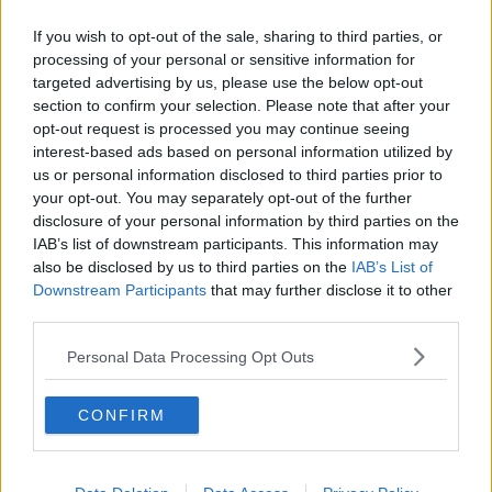
​Buone Vacan(si)e!
If you wish to opt-out of the sale, sharing to third parties, or
​Il lato positivo delle cose
processing of your personal or sensitive information for
​Storie antiche di tempi moderni
targeted advertising by us, please use the below opt-out
​Quello che alle mamme non dicono
section to confirm your selection. Please note that after your
Adultescenza
Homo imbecillis
opt-out request is processed you may continue seeing
​4 anni di Blog
interest-based ads based on personal information utilized by
Quando il silenzio è aggressivo
us or personal information disclosed to third parties prior to
​Il passato, questo conosciuto!
your opt-out. You may separately opt-out of the further
​Clima ballerino e sbalzi d’umore
disclosure of your personal information by third parties on the
La maternità
IAB’s list of downstream participants. This information may
​L’uomo o l’orso?
also be disclosed by us to third parties on the
IAB’s List of
Non hanno un amico a teatro​
Downstream Participants
that may further disclose it to other
​Tutta una questione di rispetto
third parties.
​Cose che ci esauriscono
​Vespa che passione!
Personal Data Processing Opt Outs
​Lasciate ai vostri figli il diritto di piangere
​Parole d’amore regalate al vento
​Essere genitori di un adolescente
CONFIRM
​Saper pazientare
​Giornata del Fiocchetto Lilla
​Venerdì emozionalmente sostenibile