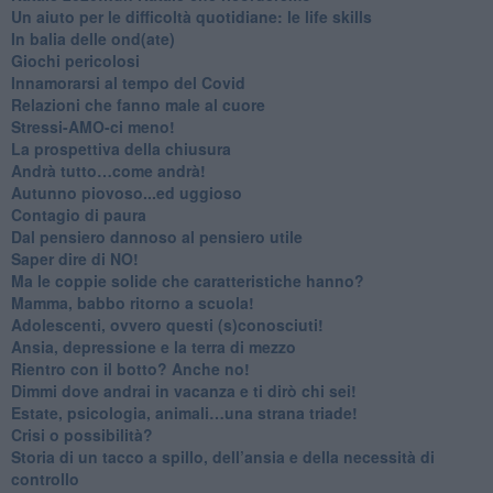
Un aiuto per le difficoltà quotidiane: le life skills
​In balia delle ond(ate)
Giochi pericolosi
Innamorarsi al tempo del Covid
​Relazioni che fanno male al cuore
​Stressi-AMO-ci meno!
​La prospettiva della chiusura
​Andrà tutto…come andrà!
Autunno piovoso...ed uggioso
​Contagio di paura
​Dal pensiero dannoso al pensiero utile
​Saper dire di NO!
​Ma le coppie solide che caratteristiche hanno?
​Mamma, babbo ritorno a scuola!
Adolescenti, ovvero questi (s)conosciuti!
Ansia, depressione e la terra di mezzo
​Rientro con il botto? Anche no!
Dimmi dove andrai in vacanza e ti dirò chi sei!
​Estate, psicologia, animali…una strana triade!
​Crisi o possibilità?
​Storia di un tacco a spillo, dell’ansia e della necessità di
controllo