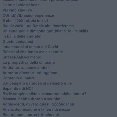
L’arte di volersi bene
​Vaccino emotivo
CO(ndi)VID(iamo) esperienze
​E che il 2021 abbia inizio!
​Natale 2020…un Natale che ricorderemo
Un aiuto per le difficoltà quotidiane: le life skills
​In balia delle ond(ate)
Giochi pericolosi
Innamorarsi al tempo del Covid
​Relazioni che fanno male al cuore
​Stressi-AMO-ci meno!
​La prospettiva della chiusura
​Andrà tutto…come andrà!
Autunno piovoso...ed uggioso
​Contagio di paura
​Dal pensiero dannoso al pensiero utile
​Saper dire di NO!
​Ma le coppie solide che caratteristiche hanno?
​Mamma, babbo ritorno a scuola!
Adolescenti, ovvero questi (s)conosciuti!
Ansia, depressione e la terra di mezzo
​Rientro con il botto? Anche no!