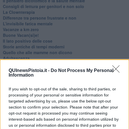
​Il pensiero dicotomico e la salute mentale
​Consigli di lettura per genitori e non solo
​La Clownterapia
​Differenze tra persone frustrate e non
L’invisibile fatica mentale
Vacanze a km zero
​Buone Vacan(si)e!
​Il lato positivo delle cose
​Storie antiche di tempi moderni
​Quello che alle mamme non dicono
Adultescenza
Homo imbecillis
​4 anni di Blog
QUInewsPistoia.it -
Do Not Process My Personal
Information
Quando il silenzio è aggressivo
​Il passato, questo conosciuto!
​Clima ballerino e sbalzi d’umore
If you wish to opt-out of the sale, sharing to third parties, or
La maternità
processing of your personal or sensitive information for
​L’uomo o l’orso?
targeted advertising by us, please use the below opt-out
Non hanno un amico a teatro​
section to confirm your selection. Please note that after your
​Tutta una questione di rispetto
opt-out request is processed you may continue seeing
​Cose che ci esauriscono
interest-based ads based on personal information utilized by
​Vespa che passione!
us or personal information disclosed to third parties prior to
​Lasciate ai vostri figli il diritto di piangere