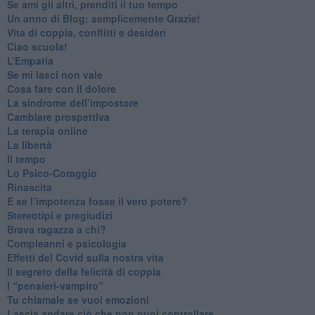
​Se ami gli altri, prenditi il tuo tempo
​Un anno di Blog: semplicemente Grazie!
​Vita di coppia, conflitti e desideri
​Ciao scuola!
​L’Empatia
​Se mi lasci non vale
Cosa fare con il dolore
​La sindrome dell’impostore
​Cambiare prospettiva
La terapia online
La libertà
​Il tempo
​Lo Psico-Coraggio
Rinascita
​E se l’impotenza fosse il vero potere?
Stereotipi e pregiudizi
​Brava ragazza a chi?
​Compleanni e psicologia
Effetti del Covid sulla nostra vita
Il segreto della felicità di coppia
​I “pensieri-vampiro”
​Tu chiamale se vuoi emozioni
​Lascia andare ciò che non puoi controllare