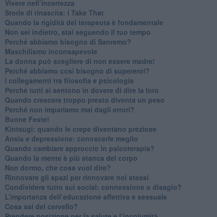
​Vivere nell’incertezza
​Storie di rinascita: i Take That
​Quando la rigidità del terapeuta è fondamentale
​Non sei indietro, stai seguendo il tuo tempo
​Perché abbiamo bisogno di Sanremo?
​Maschilismo inconsapevole
​La donna può scegliere di non essere madre!
​Perché abbiamo così bisogno di supereroi?
​I collegamenti tra filosofia e psicologia
​Perché tutti si sentono in dovere di dire la loro
​Quando crescere troppo presto diventa un peso
​Perché non impariamo mai dagli errori?
​Buone Feste!
​Kintsugi: quando le crepe diventano preziose
Ansia e depressione: conoscerle meglio
Quando cambiare approccio in psicoterapia?
​Quando la mente è più stanca del corpo
Non dormo, che cosa vuol dire?
​Rinnovare gli spazi per rinnovare noi stessi
​Condividere tutto sui social: connessione o disagio?
​L’importanza dell’educazione affettiva e sessuale
​Cosa sai del cervello?
Prendere posizione per la salute e l’incolumità