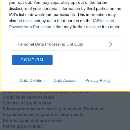
your opt-out. You may separately opt-out of the further
​Parole d’amore regalate al vento
disclosure of your personal information by third parties on the
​Essere genitori di un adolescente
IAB’s list of downstream participants. This information may
​Saper pazientare
also be disclosed by us to third parties on the
IAB’s List of
​Giornata del Fiocchetto Lilla
Downstream Participants
that may further disclose it to other
​Venerdì emozionalmente sostenibile
Ma ti ascolti?
third parties.
Contornati di persone che…
Non dare niente per scontato
Personal Data Processing Opt Outs
Che cos’è la dipendenza affettiva?
Quarta tappa nelle personalità: il narcisista
CONFIRM
​Nuovi arrivi!
​Iniziamo l’anno con il piede giusto
​Terza tappa nelle personalità: l’antisociale
​Avvicinandoci a Natale 2023
Data Deletion
Data Access
Privacy Policy
Le famiglie
Seconda tappa nelle personalità: l’istrionico
​Storia della persona felice
Violenze di (ogni) genere
​Primo appuntamento con le personalità: Borderline
La psicosomatica: quando il corpo parla
Donne...quanta strada ancora
​Pomeriggi eco-logici