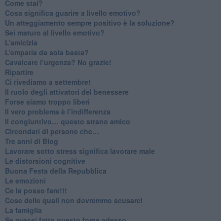
​Come stai?
Cosa significa guarire a livello emotivo?
​Un atteggiamento sempre positivo è la soluzione?
​Sei maturo al livello emotivo?
​L’amicizia
​L’empatia da sola basta?
​Cavalcare l’urgenza? No grazie!
Ripartire
​Ci rivediamo a settembre!
​Il ruolo degli attivatori del benessere
​Forse siamo troppo liberi
​Il vero problema è l’indifferenza
​Il congiuntivo… questo strano amico
​Circondati di persone che…
​Tre anni di Blog
​Lavorare sotto stress significa lavorare male
​Le distorsioni cognitive
​Buona Festa della Repubblica
Le emozioni
​Ce la posso fare!!!
​Cose delle quali non dovremmo scusarci
​La famiglia
​Se avessi fatto questo forse adesso…