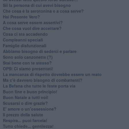
​Sii la persona di cui avevi bisogno
Che cosa è la serotonina e a cosa serve?
​Hai Presente Vero?
A cosa serve essere assertivi?
​Che cosa vuol dire accettare?
​Cosa ci sta accadendo
​Compleanni speciali
​Famiglie disfunzionali
​Abbiamo bisogno di sederci e parlare
Sono solo canzonette (?)
​Stai bene con te stesso?
​OPS! Ci siamo presentati!
​La mancanza di rispetto dovrebbe essere un reato
​Ma c’è davvero bisogno di combattenti?
​La Befana che tutte le feste porta via
Buon fine e buon principio!
​Buon Natale a tutti voi!
​Scusarsi o dire grazie?
​E’ amore o un’ossessione?
​Il prezzo della salute
​Respira... puoi farcela!
​Tutto chiede... gentilezza!