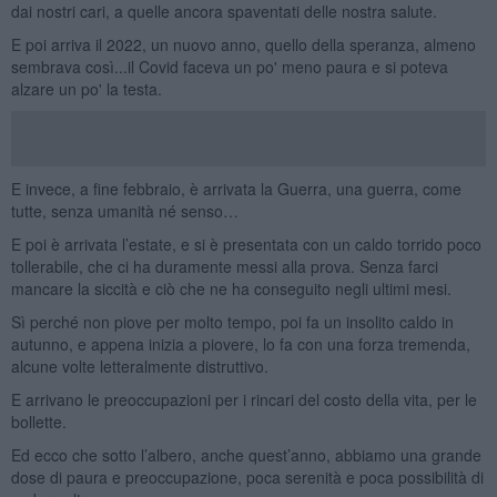
dai nostri cari, a quelle ancora spaventati delle nostra salute.
E poi arriva il 2022, un nuovo anno, quello della speranza, almeno
sembrava così...il Covid faceva un po' meno paura e si poteva
alzare un po' la testa.
E invece, a fine febbraio, è arrivata la Guerra, una guerra, come
tutte, senza umanità né senso…
E poi è arrivata l’estate, e si è presentata con un caldo torrido poco
tollerabile, che ci ha duramente messi alla prova. Senza farci
mancare la siccità e ciò che ne ha conseguito negli ultimi mesi.
Sì perché non piove per molto tempo, poi fa un insolito caldo in
autunno, e appena inizia a piovere, lo fa con una forza tremenda,
alcune volte letteralmente distruttivo.
E arrivano le preoccupazioni per i rincari del costo della vita, per le
bollette.
Ed ecco che sotto l’albero, anche quest’anno, abbiamo una grande
dose di paura e preoccupazione, poca serenità e poca possibilità di