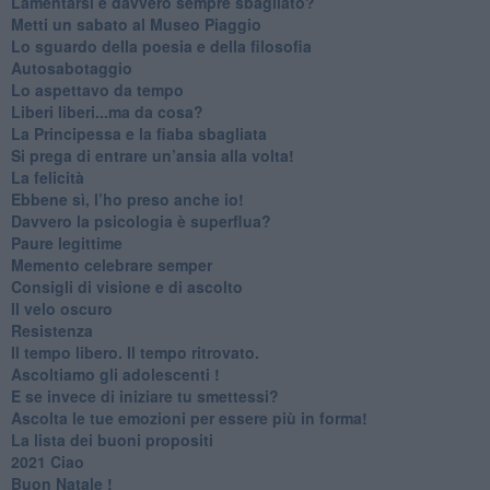
​Lamentarsi è davvero sempre sbagliato?
​Metti un sabato al Museo Piaggio
​Lo sguardo della poesia e della filosofia
Autosabotaggio
​Lo aspettavo da tempo
​Liberi liberi...ma da cosa?
​La Principessa e la fiaba sbagliata
Si prega di entrare un’ansia alla volta!
​La felicità
​Ebbene sì, l’ho preso anche io!
​Davvero la psicologia è superflua?
Paure legittime
​Memento celebrare semper
​Consigli di visione e di ascolto
​Il velo oscuro
Resistenza
​Il tempo libero. Il tempo ritrovato.
Ascoltiamo gli adolescenti !
​E se invece di iniziare tu smettessi?
​Ascolta le tue emozioni per essere più in forma!
​La lista dei buoni propositi
2021 Ciao
Buon Natale !