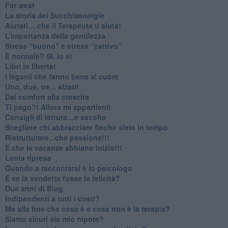
​Far west
​La storia dei Succhiaenergie
​Aiutati….che il Terapeuta ti aiuta!
​L’importanza della gentilezza
​Stress “buono” e stress “cattivo”
​È normale? Sì, lo è!
​Libri in libertà!
​I legami che fanno bene al cuore
Uno, due, tre... alzati!​
​Dal comfort alla crescita
​Ti pago?! Allora mi appartieni!​
​Consigli di lettura…e ascolto
​Scegliete chi abbracciare finché siete in tempo
​Ristrutturare...che passione!!!
​E che le vacanze abbiano inizio!!!
​Lenta ripresa
​Quando a raccontarsi è lo psicologo
​E se la vendetta fosse la felicità?
​Due anni di Blog
​Indipendenti a tutti i costi?
​Ma alla fine che cosa è e cosa non è la terapia?
​Siamo sicuri sia mio nipote?