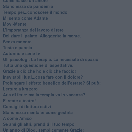
​Come nasce un amore
Stanchezza da pandemia
​Tempo per...conoscere il mondo
​Mi sento come Atlante
​Movi-Mente
​L’importanza del lavoro di rete
​Deliziare il palato. Alleggerire la mente.
​Senza rancore
​Testa e pancia
​Autunno e serie tv
​Gli psicologi. La terapia. La necessità di spazio
​Tutta una questione di aspettative.
​Grazie a ciò che ho e ciò che faccio!
​Inevitabili lutti...cosa fare con il dolore?
Prolungare l’effetto benefico dell’estate? Si può!
​Letture a km zero
​Aria di ferie: ma la terapia va in vacanza?
​E_state a teatro!
​Consigli di lettura estivi
​Stanchezza mentale: come gestirla
​A come Amico
​Se ami gli altri, prenditi il tuo tempo
​Un anno di Blog: semplicemente Grazie!