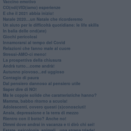
​Vaccino emotivo
CO(ndi)VID(iamo) esperienze
​E che il 2021 abbia inizio!
​Natale 2020…un Natale che ricorderemo
Un aiuto per le difficoltà quotidiane: le life skills
​In balia delle ond(ate)
Giochi pericolosi
Innamorarsi al tempo del Covid
​Relazioni che fanno male al cuore
​Stressi-AMO-ci meno!
​La prospettiva della chiusura
​Andrà tutto…come andrà!
Autunno piovoso...ed uggioso
​Contagio di paura
​Dal pensiero dannoso al pensiero utile
​Saper dire di NO!
​Ma le coppie solide che caratteristiche hanno?
​Mamma, babbo ritorno a scuola!
Adolescenti, ovvero questi (s)conosciuti!
Ansia, depressione e la terra di mezzo
​Rientro con il botto? Anche no!
Dimmi dove andrai in vacanza e ti dirò chi sei!
​Estate, psicologia, animali…una strana triade!