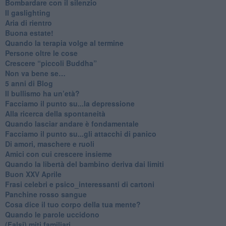
​Bombardare con il silenzio
Il gaslighting
Aria di rientro
Buona estate!
​Quando la terapia volge al termine
​Persone oltre le cose
​Crescere “piccoli Buddha”
Non va bene se…
​5 anni di Blog
​Il bullismo ha un’età?
Facciamo il punto su...la depressione
​Alla ricerca della spontaneità
​Quando lasciar andare è fondamentale
Facciamo il punto su...gli attacchi di panico
Di amori, maschere e ruoli
​Amici con cui crescere insieme
​Quando la libertà del bambino deriva dai limiti
Buon XXV Aprile
​Frasi celebri e psico_interessanti di cartoni
​Panchine rosso sangue
​Cosa dice il tuo corpo della tua mente?
​Quando le parole uccidono
​(Falsi) miti familiari