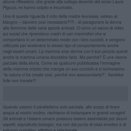
alcune riflessioni, che grazie alla collega docente del corso Laura
Pigozzi, mi hanno colpito e incuriosito.
Una di queste riguarda il mito della madre leonessa, esteso al
bisogno – davvero così necessario?!?! - di paragonare la donna
alle femmine delle varie specie animali. Ci sono un sacco di video
sui social che riprendono madri di vari mammiferi che si
comportano in un determinato modo con i loro cuccioli, e vengono
utilizzate per sostenere lo stesso tipo di comportamento anche
negli esseri umani. La mamma orso dorme con il suo piccolo quindi
anche la mamma umana dovrebbe farlo. Ma perché? È una visone
parziale della storia. Come se qualcuno pubblicasse l’immagine
della mamma criceto che mangia un suo cucciolo e ci scrivessimo
“la natura ci ha create così, perché non assecondarla?”. Sarebbe
folle non trovate?!
Quando usiamo il parallelismo solo parziale, allo scopo di tirare
acqua al nostro mulino, rischiamo di inciampare in grandi voragini!
Gli animali e l’essere umano possono essere assimilatati per alcuni
aspetti, soprattutto biologici, ma non dal punto di vista emotivo e di
sviluppo cognitivo, affettivo e relazionale.