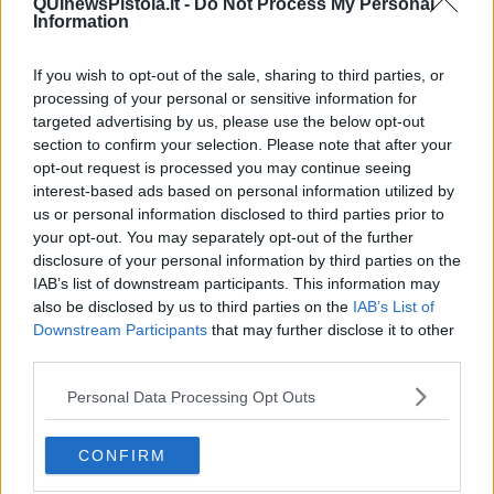
QUInewsPistoia.it -
Do Not Process My Personal
​La Clownterapia
Information
​Differenze tra persone frustrate e non
L’invisibile fatica mentale
Vacanze a km zero
If you wish to opt-out of the sale, sharing to third parties, or
​Buone Vacan(si)e!
processing of your personal or sensitive information for
​Il lato positivo delle cose
targeted advertising by us, please use the below opt-out
​Storie antiche di tempi moderni
section to confirm your selection. Please note that after your
​Quello che alle mamme non dicono
opt-out request is processed you may continue seeing
Adultescenza
interest-based ads based on personal information utilized by
Homo imbecillis
us or personal information disclosed to third parties prior to
​4 anni di Blog
your opt-out. You may separately opt-out of the further
Quando il silenzio è aggressivo
disclosure of your personal information by third parties on the
​Il passato, questo conosciuto!
IAB’s list of downstream participants. This information may
​Clima ballerino e sbalzi d’umore
also be disclosed by us to third parties on the
IAB’s List of
La maternità
Downstream Participants
that may further disclose it to other
​L’uomo o l’orso?
third parties.
Non hanno un amico a teatro​
​Tutta una questione di rispetto
Personal Data Processing Opt Outs
​Cose che ci esauriscono
​Vespa che passione!
​Lasciate ai vostri figli il diritto di piangere
CONFIRM
​Parole d’amore regalate al vento