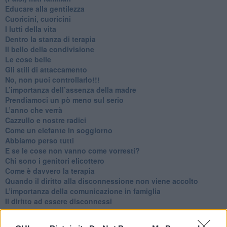
​Educare alla gentilezza
​Cuoricini, cuoricini
I lutti della vita
​Dentro la stanza di terapia
​Il bello della condivisione
Le cose belle
​Gli stili di attaccamento
No, non puoi controllarlo!!!
​L’importanza dell’assenza della madre
​Prendiamoci un pò meno sul serio
​L’anno che verrà
​Cazzullo e nostre radici
​Come un elefante in soggiorno
​Abbiamo perso tutti
E se le cose non vanno come vorresti?
​Chi sono i genitori elicottero
Come è davvero la terapia
Quando il diritto alla disconnessione non viene accolto
​L’importanza della comunicazione in famiglia
​Il diritto ad essere disconnessi
​Il pensiero dicotomico e la salute mentale
​Consigli di lettura per genitori e non solo