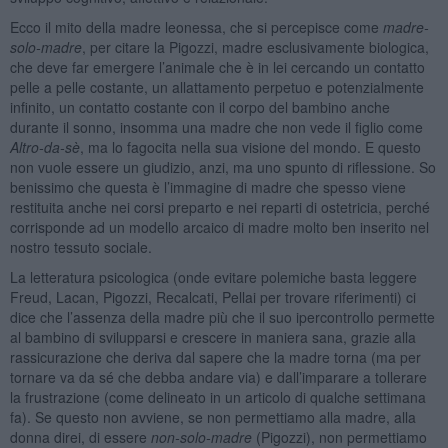
Ecco il mito della madre leonessa, che si percepisce come
madre-
solo-madre
, per citare la Pigozzi, madre esclusivamente biologica,
che deve far emergere l’animale che è in lei cercando un contatto
pelle a pelle costante, un allattamento perpetuo e potenzialmente
infinito, un contatto costante con il corpo del bambino anche
durante il sonno, insomma una madre che non vede il figlio come
Altro-da-sè
, ma lo fagocita nella sua visione del mondo. E questo
non vuole essere un giudizio, anzi, ma uno spunto di riflessione. So
benissimo che questa è l’immagine di madre che spesso viene
restituita anche nei corsi preparto e nei reparti di ostetricia, perché
corrisponde ad un modello arcaico di madre molto ben inserito nel
nostro tessuto sociale.
La letteratura psicologica (onde evitare polemiche basta leggere
Freud, Lacan, Pigozzi, Recalcati, Pellai per trovare riferimenti) ci
dice che l’assenza della madre più che il suo ipercontrollo permette
al bambino di svilupparsi e crescere in maniera sana, grazie alla
rassicurazione che deriva dal sapere che la madre torna (ma per
tornare va da sé che debba andare via) e dall’imparare a tollerare
la frustrazione (come delineato in un articolo di qualche settimana
fa). Se questo non avviene, se non permettiamo alla madre, alla
donna direi, di essere
non-solo-madre
(Pigozzi), non permettiamo