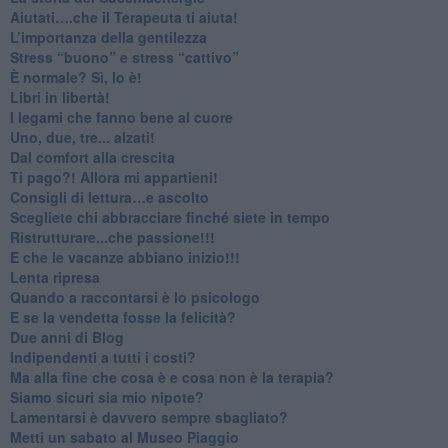
​Aiutati….che il Terapeuta ti aiuta!
​L’importanza della gentilezza
​Stress “buono” e stress “cattivo”
​È normale? Sì, lo è!
​Libri in libertà!
​I legami che fanno bene al cuore
Uno, due, tre... alzati!​
​Dal comfort alla crescita
​Ti pago?! Allora mi appartieni!​
​Consigli di lettura…e ascolto
​Scegliete chi abbracciare finché siete in tempo
​Ristrutturare...che passione!!!
​E che le vacanze abbiano inizio!!!
​Lenta ripresa
​Quando a raccontarsi è lo psicologo
​E se la vendetta fosse la felicità?
​Due anni di Blog
​Indipendenti a tutti i costi?
​Ma alla fine che cosa è e cosa non è la terapia?
​Siamo sicuri sia mio nipote?
​Lamentarsi è davvero sempre sbagliato?
​Metti un sabato al Museo Piaggio