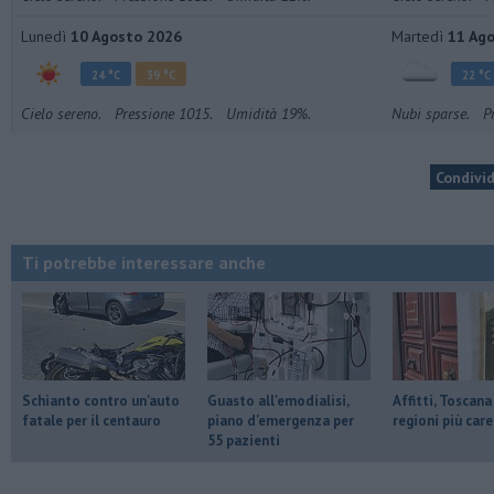
Lunedì
10 Agosto 2026
Martedì
11 Ag
24 °C
39 °C
22 °C
Cielo sereno.
Pressione 1015.
Umidità 19%.
Nubi sparse.
P
Condivid
Ti potrebbe interessare anche
Schianto contro un'auto
Guasto all'emodialisi,
Affitti, Toscana
fatale per il centauro
piano d'emergenza per
regioni più care
55 pazienti