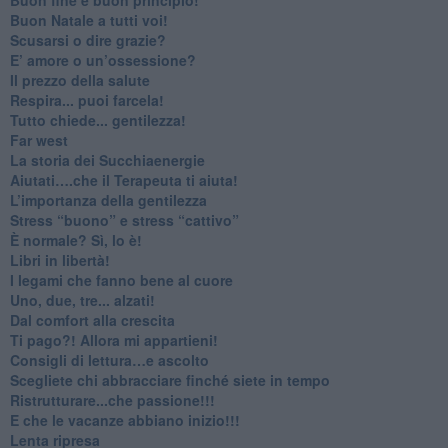
​Buon Natale a tutti voi!
​Scusarsi o dire grazie?
​E’ amore o un’ossessione?
​Il prezzo della salute
​Respira... puoi farcela!
​Tutto chiede... gentilezza!
​Far west
​La storia dei Succhiaenergie
​Aiutati….che il Terapeuta ti aiuta!
​L’importanza della gentilezza
​Stress “buono” e stress “cattivo”
​È normale? Sì, lo è!
​Libri in libertà!
​I legami che fanno bene al cuore
Uno, due, tre... alzati!​
​Dal comfort alla crescita
​Ti pago?! Allora mi appartieni!​
​Consigli di lettura…e ascolto
​Scegliete chi abbracciare finché siete in tempo
​Ristrutturare...che passione!!!
​E che le vacanze abbiano inizio!!!
​Lenta ripresa