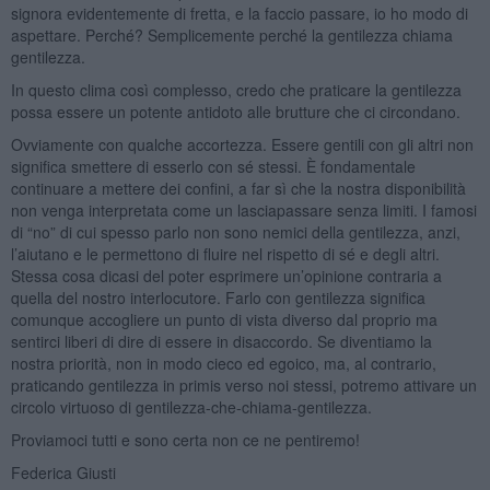
signora evidentemente di fretta, e la faccio passare, io ho modo di
aspettare. Perché? Semplicemente perché la gentilezza chiama
gentilezza.
In questo clima così complesso, credo che praticare la gentilezza
possa essere un potente antidoto alle brutture che ci circondano.
Ovviamente con qualche accortezza. Essere gentili con gli altri non
significa smettere di esserlo con sé stessi. È fondamentale
continuare a mettere dei confini, a far sì che la nostra disponibilità
non venga interpretata come un lasciapassare senza limiti. I famosi
di “no” di cui spesso parlo non sono nemici della gentilezza, anzi,
l’aiutano e le permettono di fluire nel rispetto di sé e degli altri.
Stessa cosa dicasi del poter esprimere un’opinione contraria a
quella del nostro interlocutore. Farlo con gentilezza significa
comunque accogliere un punto di vista diverso dal proprio ma
sentirci liberi di dire di essere in disaccordo. Se diventiamo la
nostra priorità, non in modo cieco ed egoico, ma, al contrario,
praticando gentilezza in primis verso noi stessi, potremo attivare un
circolo virtuoso di gentilezza-che-chiama-gentilezza.
Proviamoci tutti e sono certa non ce ne pentiremo!
Federica Giusti