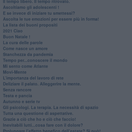
​Il tempo libero. Il tempo ritrovato.
Ascoltiamo gli adolescenti !
​E se invece di iniziare tu smettessi?
​Ascolta le tue emozioni per essere più in forma!
​La lista dei buoni propositi
2021 Ciao
Buon Natale !
​La cura delle parole
​Come nasce un amore
Stanchezza da pandemia
​Tempo per...conoscere il mondo
​Mi sento come Atlante
​Movi-Mente
​L’importanza del lavoro di rete
​Deliziare il palato. Alleggerire la mente.
​Senza rancore
​Testa e pancia
​Autunno e serie tv
​Gli psicologi. La terapia. La necessità di spazio
​Tutta una questione di aspettative.
​Grazie a ciò che ho e ciò che faccio!
​Inevitabili lutti...cosa fare con il dolore?
Prolungare l’effetto benefico dell’estate? Si può!