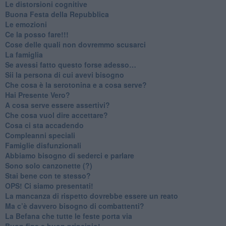
​Le distorsioni cognitive
​Buona Festa della Repubblica
Le emozioni
​Ce la posso fare!!!
​Cose delle quali non dovremmo scusarci
​La famiglia
​Se avessi fatto questo forse adesso…
​Sii la persona di cui avevi bisogno
Che cosa è la serotonina e a cosa serve?
​Hai Presente Vero?
A cosa serve essere assertivi?
​Che cosa vuol dire accettare?
​Cosa ci sta accadendo
​Compleanni speciali
​Famiglie disfunzionali
​Abbiamo bisogno di sederci e parlare
Sono solo canzonette (?)
​Stai bene con te stesso?
​OPS! Ci siamo presentati!
​La mancanza di rispetto dovrebbe essere un reato
​Ma c’è davvero bisogno di combattenti?
​La Befana che tutte le feste porta via
Buon fine e buon principio!