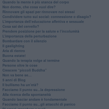
​Quando la mente è più stanca del corpo
Non dormo, che cosa vuol dire?
​Rinnovare gli spazi per rinnovare noi stessi
​Condividere tutto sui social: connessione o disagio?
​L’importanza dell’educazione affettiva e sessuale
​Cosa sai del cervello?
Prendere posizione per la salute e l’incolumità
L’importanza della perturbazione
​Bombardare con il silenzio
Il gaslighting
Aria di rientro
Buona estate!
​Quando la terapia volge al termine
​Persone oltre le cose
​Crescere “piccoli Buddha”
Non va bene se…
​5 anni di Blog
​Il bullismo ha un’età?
Facciamo il punto su...la depressione
​Alla ricerca della spontaneità
​Quando lasciar andare è fondamentale
Facciamo il punto su...gli attacchi di panico
Di amori, maschere e ruoli