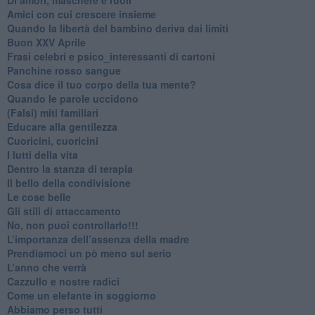
​Amici con cui crescere insieme
​Quando la libertà del bambino deriva dai limiti
Buon XXV Aprile
​Frasi celebri e psico_interessanti di cartoni
​Panchine rosso sangue
​Cosa dice il tuo corpo della tua mente?
​Quando le parole uccidono
​(Falsi) miti familiari
​Educare alla gentilezza
​Cuoricini, cuoricini
I lutti della vita
​Dentro la stanza di terapia
​Il bello della condivisione
Le cose belle
​Gli stili di attaccamento
No, non puoi controllarlo!!!
​L’importanza dell’assenza della madre
​Prendiamoci un pò meno sul serio
​L’anno che verrà
​Cazzullo e nostre radici
​Come un elefante in soggiorno
​Abbiamo perso tutti