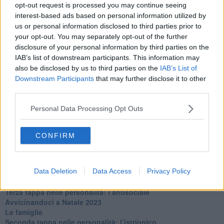
La maternità
opt-out request is processed you may continue seeing
​L’uomo o l’orso?
interest-based ads based on personal information utilized by
Non hanno un amico a teatro​
us or personal information disclosed to third parties prior to
​Tutta una questione di rispetto
your opt-out. You may separately opt-out of the further
​Cose che ci esauriscono
disclosure of your personal information by third parties on the
​Vespa che passione!
IAB’s list of downstream participants. This information may
​Lasciate ai vostri figli il diritto di piangere
also be disclosed by us to third parties on the
IAB’s List of
​Parole d’amore regalate al vento
Downstream Participants
that may further disclose it to other
​Essere genitori di un adolescente
third parties.
​Saper pazientare
​Giornata del Fiocchetto Lilla
Personal Data Processing Opt Outs
​Venerdì emozionalmente sostenibile
Ma ti ascolti?
Contornati di persone che…
CONFIRM
Non dare niente per scontato
Che cos’è la dipendenza affettiva?
Quarta tappa nelle personalità: il narcisista
Data Deletion
Data Access
Privacy Policy
​Nuovi arrivi!
​Iniziamo l’anno con il piede giusto
​Terza tappa nelle personalità: l’antisociale
​Avvicinandoci a Natale 2023
Le famiglie
Seconda tappa nelle personalità: l’istrionico