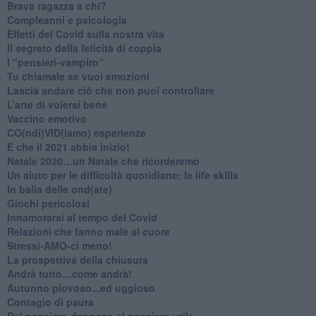
​Brava ragazza a chi?
​Compleanni e psicologia
Effetti del Covid sulla nostra vita
Il segreto della felicità di coppia
​I “pensieri-vampiro”
​Tu chiamale se vuoi emozioni
​Lascia andare ciò che non puoi controllare
L’arte di volersi bene
​Vaccino emotivo
CO(ndi)VID(iamo) esperienze
​E che il 2021 abbia inizio!
​Natale 2020…un Natale che ricorderemo
Un aiuto per le difficoltà quotidiane: le life skills
​In balia delle ond(ate)
Giochi pericolosi
Innamorarsi al tempo del Covid
​Relazioni che fanno male al cuore
​Stressi-AMO-ci meno!
​La prospettiva della chiusura
​Andrà tutto…come andrà!
Autunno piovoso...ed uggioso
​Contagio di paura
​Dal pensiero dannoso al pensiero utile