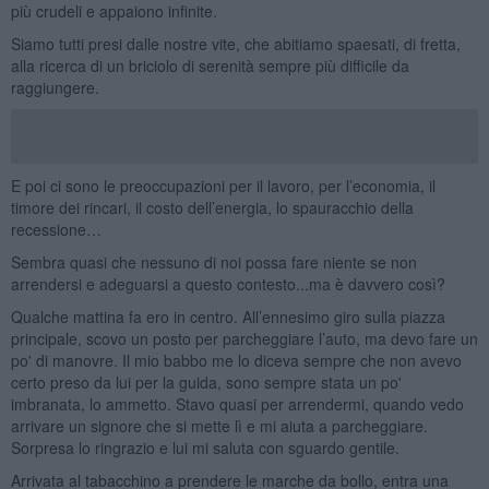
più crudeli e appaiono infinite.
Siamo tutti presi dalle nostre vite, che abitiamo spaesati, di fretta,
alla ricerca di un briciolo di serenità sempre più difficile da
raggiungere.
E poi ci sono le preoccupazioni per il lavoro, per l’economia, il
timore dei rincari, il costo dell’energia, lo spauracchio della
recessione…
Sembra quasi che nessuno di noi possa fare niente se non
arrendersi e adeguarsi a questo contesto...ma è davvero così?
Qualche mattina fa ero in centro. All’ennesimo giro sulla piazza
principale, scovo un posto per parcheggiare l’auto, ma devo fare un
po' di manovre. Il mio babbo me lo diceva sempre che non avevo
certo preso da lui per la guida, sono sempre stata un po'
imbranata, lo ammetto. Stavo quasi per arrendermi, quando vedo
arrivare un signore che si mette lì e mi aiuta a parcheggiare.
Sorpresa lo ringrazio e lui mi saluta con sguardo gentile.
Arrivata al tabacchino a prendere le marche da bollo, entra una