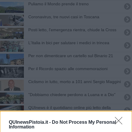
Puliamo il Mondo prende il treno
​Coronavirus, tre nuovi casi in Toscana
Posti letto, l'emergenza rientra, chiude la Cross
L'Italia in bici per salutare i medici in trincea
Per non dimenticare un cartello sul Binario 21
Per il Ricordo spazio alle commemorazioni
Ciclismo in lutto, morto a 101 anni Sergio Maggini
"Dobbiamo chiedere perdono a Luana e a Dio"
QUInews è il quotidiano online piú letto della
Toscana
La sosta si paga sempre più digitale
QUInewsPistoia.it -
Do Not Process My Personal
Information