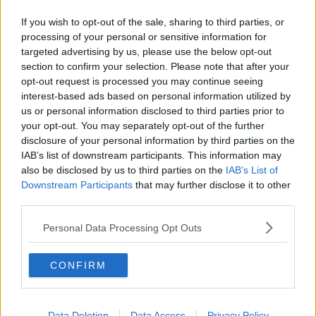
La Pistoia del contemporaneo tra i luoghi di Rai 5
If you wish to opt-out of the sale, sharing to third parties, or
Cibo, luce e gas, le città toscane più e meno care
processing of your personal or sensitive information for
targeted advertising by us, please use the below opt-out
Turismo, 14 toscane nella top 100 nazionale
section to confirm your selection. Please note that after your
opt-out request is processed you may continue seeing
interest-based ads based on personal information utilized by
Telefoni, mobili, elettrodomestici, toscani più
spendaccioni d'Italia
us or personal information disclosed to third parties prior to
your opt-out. You may separately opt-out of the further
Ponte del 25 Aprile, 12 milioni in viaggio
disclosure of your personal information by third parties on the
IAB’s list of downstream participants. This information may
Inflazione, due città toscane tra le più care d'Italia
also be disclosed by us to third parties on the
IAB’s List of
Downstream Participants
that may further disclose it to other
Il gelato? In Toscana i coni più e meno caro
third parties.
d'Italia
Quanti interrogatori in un anno? I numeri della
Personal Data Processing Opt Outs
giustizia nelle città toscane
Inflazione, città toscana guida l'Italia dei rincari
CONFIRM
Più pensionati che lavoratori, sorpasso vicino in
Toscana
Data Deletion
Data Access
Privacy Policy