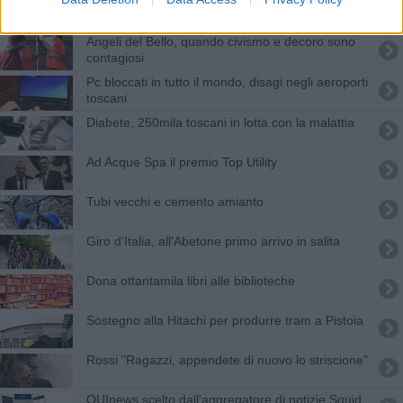
Inflazione, le città più care del 2023
Angeli del Bello, quando civismo e decoro sono
contagiosi
Pc bloccati in tutto il mondo, disagi negli aeroporti
toscani
Diabete, 250mila toscani in lotta con la malattia
Ad Acque Spa il premio Top Utility
Tubi vecchi e cemento amianto
Giro d'Italia, all'Abetone primo arrivo in salita
Dona ottantamila libri alle biblioteche
Sostegno alla Hitachi per produrre tram a Pistoia
Rossi "Ragazzi, appendete di nuovo lo striscione"
QUInews scelto dall'aggregatore di notizie Squid