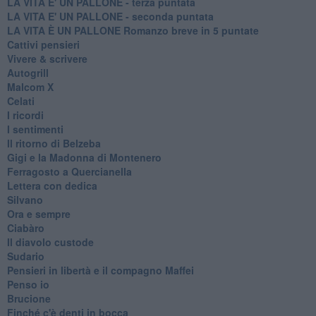
LA VITA E' UN PALLONE - terza puntata
LA VITA E' UN PALLONE - seconda puntata
LA VITA È UN PALLONE Romanzo breve in 5 puntate
Cattivi pensieri
Vivere & scrivere
Autogrill
Malcom X
Celati
I ricordi
I sentimenti
Il ritorno di Belzeba
Gigi e la Madonna di Montenero
Ferragosto a Quercianella
Lettera con dedica
Silvano
Ora e sempre
Ciabàro
Il diavolo custode
Sudario
Pensieri in libertà e il compagno Maffei
Penso io
Brucione
Finché c'è denti in bocca