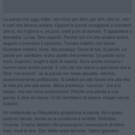
La parola che oggi, triste, non trovo per dirvi, per dirti, che no, non
è così che doveva andare. Oppure le parole coraggiose a ricordarti
che sì, vivi il giorno e, se puoi, credi pure al domani. Ti appartiene o
dovrebbe. Lo sai. Devi saperlo. Perché non c’è che andare avanti,
seguire o inventare il cammino. Tornare indietro non serve.
Guardare indietro, forse. Ma prosegui. Cerca le tue, di parole. Le
parole per cambiare, erano quelle che preferivo. Le parole sono
nomi, cognomi, luoghi e date di nascita. Sono anche numeri e i
numeri sono anche parole. E tutto ciò che siamo o quel poco che è.
Direi “narrazione”, se la parola non fosse abusata, retorica,
stucchevolmente politicizzata. Si addice più alle favole che alla vita.
Al mito più che alla storia. Allora preferisco “racconto” che è lo
stesso, ma con minor presunzione. Perché una parola è una
parola. E dice chi siamo. O chi cerchiamo di essere, magari senza
riuscirci.
Un intellettuale su Repubblica ghigliottina le parole. Ed è giusto
punirne l’abuso, anche se la condanna è terribile. Definitiva.
Cruenta. Ci sono delatori che propongono l’esecuzione di intere
frasi, modi di dire. Zac! Nella cesta del boia. I lettori giacobini