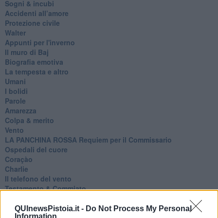
Sogni & incubi
Accidenti all’amore
Protezione civile
Walter
Appunti per l'inverno
Il muro di Baj
Biografia emotiva
La tempesta e altro
Umani
I bolidi
Parole
Amarezza
Colpa & merito
Vento
​LA PANCHINA ROSSA Requiem per il Commissario
Ospedali del cuore
Coraçào
Charlie
Il telefono del vento
Testamento & Commiato
Poeta
​La colpa - Memorie del commissario
QUInewsPistoia.it -
Do Not Process My Personal
Information
Autunno