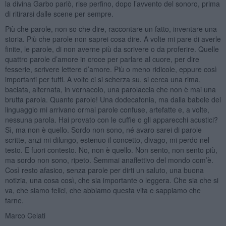
la divina Garbo parlò, rise perfino, dopo l’avvento del sonoro, prima
di ritirarsi dalle scene per sempre.
Più che parole, non so che dire, raccontare un fatto, inventare una
storia. Più che parole non saprei cosa dire. A volte mi pare di averle
finite, le parole, di non averne più da scrivere o da proferire. Quelle
quattro parole d’amore in croce per parlare al cuore, per dire
fesserie, scrivere lettere d’amore. Più o meno ridicole, eppure così
importanti per tutti. A volte ci si scherza su, si cerca una rima,
baciata, alternata, in vernacolo, una parolaccia che non è mai una
brutta parola. Quante parole! Una dodecafonia, ma dalla babele del
linguaggio mi arrivano ormai parole confuse, artefatte e, a volte,
nessuna parola. Hai provato con le cuffie o gli apparecchi acustici?
Sì, ma non è quello. Sordo non sono, né avaro sarei di parole
scritte, anzi mi dilungo, estenuo il concetto, divago, mi perdo nel
testo. E fuori contesto. No, non è quello. Non sento, non sento più,
ma sordo non sono, ripeto. Semmai anaffettivo del mondo com’è.
Così resto afasico, senza parole per dirti un saluto, una buona
notizia, una cosa così, che sia importante o leggera. Che sia che si
va, che siamo felici, che abbiamo questa vita e sappiamo che
farne.
Marco Celati