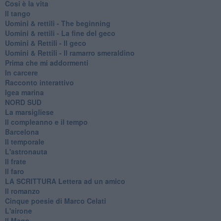
Cosi è la vita
Il tango
​Uomini & rettili - The beginning
​Uomini & rettili - La fine del geco
Uomini & Rettili - Il geco
Uomini & Rettili - Il ramarro smeraldino
Prima che mi addormenti
In carcere
Racconto interattivo
Igea marina
​NORD SUD
La marsigliese
Il compleanno e il tempo
Barcelona
Il temporale
L'astronauta
Il frate
Il faro
​LA SCRITTURA Lettera ad un amico
Il romanzo
Cinque poesie di Marco Celati
L'airone
Il Mago