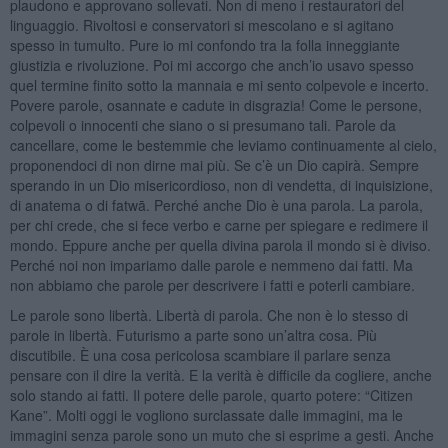
plaudono e approvano sollevati. Non di meno i restauratori del
linguaggio. Rivoltosi e conservatori si mescolano e si agitano
spesso in tumulto. Pure io mi confondo tra la folla inneggiante
giustizia e rivoluzione. Poi mi accorgo che anch’io usavo spesso
quel termine finito sotto la mannaia e mi sento colpevole e incerto.
Povere parole, osannate e cadute in disgrazia! Come le persone,
colpevoli o innocenti che siano o si presumano tali. Parole da
cancellare, come le bestemmie che leviamo continuamente al cielo,
proponendoci di non dirne mai più. Se c’è un Dio capirà. Sempre
sperando in un Dio misericordioso, non di vendetta, di inquisizione,
di anatema o di fatwā. Perché anche Dio è una parola. La parola,
per chi crede, che si fece verbo e carne per spiegare e redimere il
mondo. Eppure anche per quella divina parola il mondo si è diviso.
Perché noi non impariamo dalle parole e nemmeno dai fatti. Ma
non abbiamo che parole per descrivere i fatti e poterli cambiare.
Le parole sono libertà. Libertà di parola. Che non è lo stesso di
parole in libertà. Futurismo a parte sono un’altra cosa. Più
discutibile. È una cosa pericolosa scambiare il parlare senza
pensare con il dire la verità. E la verità è difficile da cogliere, anche
solo stando ai fatti. Il potere delle parole, quarto potere: “Citizen
Kane”. Molti oggi le vogliono surclassate dalle immagini, ma le
immagini senza parole sono un muto che si esprime a gesti. Anche