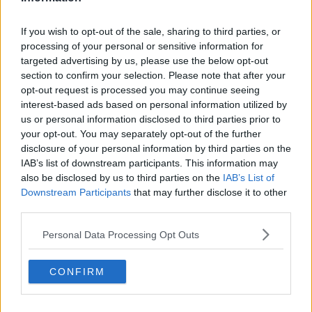
Gracias a la vida
Somnium
If you wish to opt-out of the sale, sharing to third parties, or
Fly me to the moon
processing of your personal or sensitive information for
Hop!
targeted advertising by us, please use the below opt-out
O sonho de um prisioneiro
section to confirm your selection. Please note that after your
Memòrias
opt-out request is processed you may continue seeing
Sto qui
interest-based ads based on personal information utilized by
Scrivi
us or personal information disclosed to third parties prior to
Bestiario
your opt-out. You may separately opt-out of the further
Pillole
disclosure of your personal information by third parties on the
Veglia
IAB’s list of downstream participants. This information may
​“D” come delitto
also be disclosed by us to third parties on the
IAB’s List of
D
Downstream Participants
that may further disclose it to other
Belle lettere
third parties.
25 Aprile
Todo el bien, todo el mal
Personal Data Processing Opt Outs
Silenzio
Le parole
​L’Australiana
CONFIRM
Le stelle del jazz
Vita & morte
Auguri