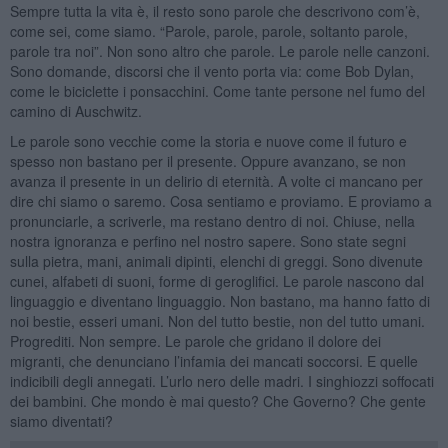
Sempre tutta la vita è, il resto sono parole che descrivono com’è,
come sei, come siamo. “Parole, parole, parole, soltanto parole,
parole tra noi”. Non sono altro che parole. Le parole nelle canzoni.
Sono domande, discorsi che il vento porta via: come Bob Dylan,
come le biciclette i ponsacchini. Come tante persone nel fumo del
camino di Auschwitz.
Le parole sono vecchie come la storia e nuove come il futuro e
spesso non bastano per il presente. Oppure avanzano, se non
avanza il presente in un delirio di eternità. A volte ci mancano per
dire chi siamo o saremo. Cosa sentiamo e proviamo. E proviamo a
pronunciarle, a scriverle, ma restano dentro di noi. Chiuse, nella
nostra ignoranza e perfino nel nostro sapere. Sono state segni
sulla pietra, mani, animali dipinti, elenchi di greggi. Sono divenute
cunei, alfabeti di suoni, forme di geroglifici. Le parole nascono dal
linguaggio e diventano linguaggio. Non bastano, ma hanno fatto di
noi bestie, esseri umani. Non del tutto bestie, non del tutto umani.
Progrediti. Non sempre. Le parole che gridano il dolore dei
migranti, che denunciano l’infamia dei mancati soccorsi. E quelle
indicibili degli annegati. L’urlo nero delle madri. I singhiozzi soffocati
dei bambini. Che mondo è mai questo? Che Governo? Che gente
siamo diventati?