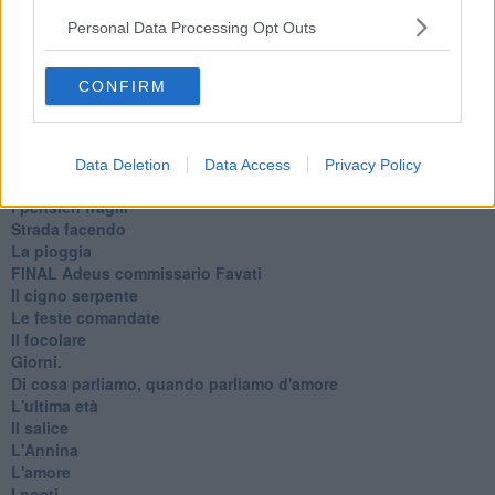
Il mago, la pera e il Bar la Posta
Personal Data Processing Opt Outs
Primavera
Elogio dell'ombra
Pensieri
CONFIRM
Mono logo
Settembre
Fabrizia
​Scilla & Cariddi, un sogno di mezza estate
Data Deletion
Data Access
Privacy Policy
Anna
I pensieri fragili
Strada facendo
La pioggia
FINAL Adeus commissario Favati
Il cigno serpente
Le feste comandate
Il focolare
Giorni.
Di cosa parliamo, quando parliamo d'amore
L'ultima età
Il salice
L'Annina
L'amore
I poeti