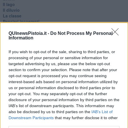
Il lago
Il diluvio
La classe
Pensieri incoerenti
Dal balcone
Insomnia
QUInewsPistoia.it -
Do Not Process My Personal
Information
Il guardiano
Lo sgombero
Erodoto e Tucidide
If you wish to opt-out of the sale, sharing to third parties, or
Il padre della storia
processing of your personal or sensitive information for
Pensieri brevi
targeted advertising by us, please use the below opt-out
L'evoluzione della specie
section to confirm your selection. Please note that after your
Il servizio
opt-out request is processed you may continue seeing
Riflessioni
interest-based ads based on personal information utilized by
L'Oscuro
us or personal information disclosed to third parties prior to
Generazioni
your opt-out. You may separately opt-out of the further
Cristobal
disclosure of your personal information by third parties on the
Il paese dei balocchi
IAB’s list of downstream participants. This information may
Ciò che resta
also be disclosed by us to third parties on the
IAB’s List of
La balena
Downstream Participants
that may further disclose it to other
Vittorio
La bufera
third parties.