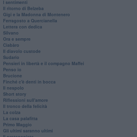
I sentimenti
Il ritorno di Belzeba
Gigi e la Madonna di Montenero
Ferragosto a Quercianella
Lettera con dedica
Silvano
Ora e sempre
Ciabàro
Il diavolo custode
Sudario
Pensieri in libertà e il compagno Maffei
Penso io
Brucione
Finché c'è denti in bocca
Il nespolo
Short story
Riflessioni sull'amore
Il tronco della felicità
La colza
La casa palafitta
Primo Maggio
Gli ultimi saranno ultimi
Il protagonista