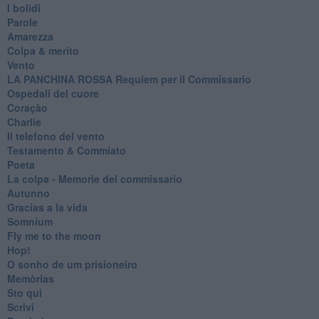
I bolidi
Parole
Amarezza
Colpa & merito
Vento
​LA PANCHINA ROSSA Requiem per il Commissario
Ospedali del cuore
Coraçào
Charlie
Il telefono del vento
Testamento & Commiato
Poeta
​La colpa - Memorie del commissario
Autunno
Gracias a la vida
Somnium
Fly me to the moon
Hop!
O sonho de um prisioneiro
Memòrias
Sto qui
Scrivi