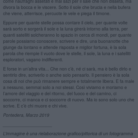
come naufraghi assetati e mai sazi per il sale che non disseta, ma
divora la bocca e le viscere. Sotto il sole che brucia e nella bufera
che viene, atterrisce, percuote le vele e piega il timone.
Eppure per quante stelle possa contare il cielo, per quante volte
sarà sorto e sorgerà il sole e la luna girerà intorno alla terra, per
quanti satelliti solcheranno lo spazio in cerca di mondi, per quante
parole possiamo conoscere, scrivere e dire, una buonanotte che
giunge da lontano e attende risposta e miglior fortuna, è la sola
parola che riempie il vuoto dove le stelle, il sole, la luna e i satelliti
esploratori, vagano indifferenti.
E forse in un’altra vita... Che non c’è, né ci sarà, ma è bello dirlo e
sentirlo dire, scriverlo o anche solo pensarlo. Il pensiero è la sola
cosa di noi che può rimanere sempre e totalmente libera. E fa male
a nessuno, semmai solo a noi stessi. Così viviamo e moriamo e
l’amore del viaggio e del ritorno, del fuoco e del camino, ci
soccorre, ci manca e ci soccorre di nuovo. Ma io sono solo uno che
scrive. E c’è chi muore e chi vive.
Pontedera, Marzo 2019
____________________
L’immagine è una rielaborazione grafico/pittorica di un fotogramma