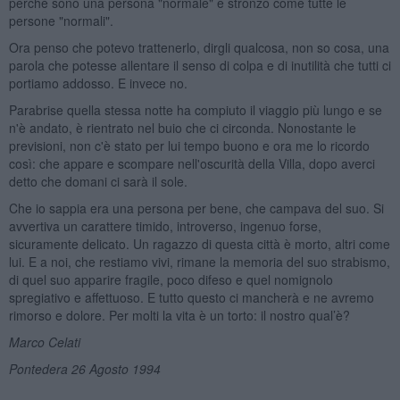
perché sono una persona "normale" e stronzo come tutte le
persone "normali".
Ora penso che potevo trattenerlo, dirgli qualcosa, non so cosa, una
parola che potesse allentare il senso di colpa e di inutilità che tutti ci
portiamo addosso. E invece no.
Parabrise quella stessa notte ha compiuto il viaggio più lungo e se
n'è andato, è rientrato nel buio che ci circonda. Nonostante le
previsioni, non c'è stato per lui tempo buono e ora me lo ricordo
così: che appare e scompare nell'oscurità della Villa, dopo averci
detto che domani ci sarà il sole.
Che io sappia era una persona per bene, che campava del suo. Si
avvertiva un carattere timido, introverso, ingenuo forse,
sicuramente delicato. Un ragazzo di questa città è morto, altri come
lui. E a noi, che restiamo vivi, rimane la memoria del suo strabismo,
di quel suo apparire fragile, poco difeso e quel nomignolo
spregiativo e affettuoso. E tutto questo ci mancherà e ne avremo
rimorso e dolore. Per molti la vita è un torto: il nostro qual’è?
Marco Celati
Pontedera 26
Agosto 1994
______________________