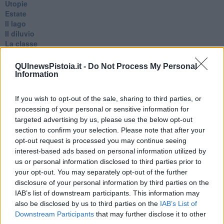
Utopie
Estate
Il lago
Il diluvio
La classe
Pensieri incoerenti
Dal balcone
QUInewsPistoia.it -
Do Not Process My Personal
Insomnia
Information
Il guardiano
Lo sgombero
If you wish to opt-out of the sale, sharing to third parties, or
Erodoto e Tucidide
processing of your personal or sensitive information for
Il padre della storia
targeted advertising by us, please use the below opt-out
Pensieri brevi
section to confirm your selection. Please note that after your
L'evoluzione della specie
opt-out request is processed you may continue seeing
Il servizio
interest-based ads based on personal information utilized by
Riflessioni
us or personal information disclosed to third parties prior to
L'Oscuro
your opt-out. You may separately opt-out of the further
Generazioni
Cristobal
disclosure of your personal information by third parties on the
Il paese dei balocchi
IAB’s list of downstream participants. This information may
Ciò che resta
also be disclosed by us to third parties on the
IAB’s List of
La balena
Downstream Participants
that may further disclose it to other
Vittorio