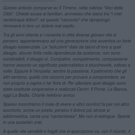
Questo articolo comparve su Il Tirreno, nella rubrica "Voci della
Citt
à
". Chiedo scusa ai familiari, ammesso che siano tra "i miei
venticinque lettori", se questo "racconto" che ripropongo
rinnover
à
in loro un dolore mai sopito.
Tra gli anni ottanta e i novanta in citt
à
diverse giovani vite si
persero: appartenevano ad una generazione che avvertiva un forte
disagio esistenziale. Le "soluzioni" date da taluni di loro a quel
disagio, alcune finite nella dipendenza da sostanze, non sono
condivisibili, il disagio s
ì
. Compatire, compatimento, compassione
hanno assunto un significato paternalistico e stucchevole, odioso a
volte. Eppure
è
l'empatia: sentire la passione, il patimento che gli
altri sentono, quello che occorre per provare a comprendere, se
non proprio a capire o far finta di. Per alleviare quel disagio sono
state costituite cooperative e realizzati Centri: Il Ponte, La Bianca,
oggi La Badia, Charlie telefono amico.
Spesso incontriamo il male di vivere e altro comfort fa per noi altro
sconforto, scrive un poeta, persino il dolore pi
ù
atroce si
addomestica, canta una "cantantessa". Ma non si estingue. Specie
in una societ
à
in crisi.
A quelle vite sensibili e fragili che si spezzarono va, con il ricordo, il