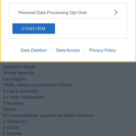
third parties.
La bufera
Il mago, la pera e il Bar la Posta
Personal Data Processing Opt Outs
Primavera
Elogio dell'ombra
CONFIRM
Pensieri
Mono logo
Settembre
Fabrizia
Data Deletion
Data Access
Privacy Policy
​Scilla & Cariddi, un sogno di mezza estate
Anna
I pensieri fragili
Strada facendo
La pioggia
FINAL Adeus commissario Favati
Il cigno serpente
Le feste comandate
Il focolare
Giorni.
Di cosa parliamo, quando parliamo d'amore
L'ultima età
Il salice
L'Annina