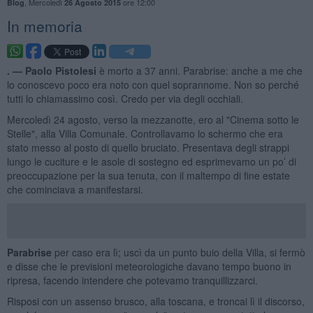
,
Mercoledì
ore 12:00
Blog
26 Agosto 2015
In memoria
. —
Paolo Pistolesi
è morto a 37 anni. Parabrise: anche a me che
lo conoscevo poco era noto con quel soprannome. Non so perché
tutti lo chiamassimo così. Credo per via degli occhiali.
Mercoledì 24 agosto, verso la mezzanotte, ero al "Cinema sotto le
Stelle", alla Villa Comunale. Controllavamo lo schermo che era
stato messo al posto di quello bruciato. Presentava degli strappi
lungo le cuciture e le asole di sostegno ed esprimevamo un po’ di
preoccupazione per la sua tenuta, con il maltempo di fine estate
che cominciava a manifestarsi.
Parabrise
per caso era lì; uscì da un punto buio della Villa, si fermò
e disse che le previsioni meteorologiche davano tempo buono in
ripresa, facendo intendere che potevamo tranquillizzarci.
Risposi con un assenso brusco, alla toscana, e troncai lì il discorso,