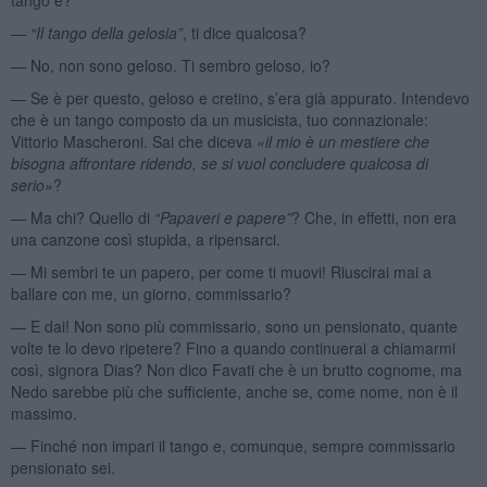
—
“Il tango della gelosia”
, ti dice qualcosa?
— No, non sono geloso. Ti sembro geloso, io?
— Se è per questo, geloso e cretino, s’era già appurato. Intendevo
che è un tango composto da un musicista, tuo connazionale:
Vittorio Mascheroni. Sai che diceva
«il mio è un mestiere che
bisogna affrontare ridendo, se si vuol concludere qualcosa di
serio»
?
— Ma chi? Quello di
“Papaveri e papere”
? Che, in effetti, non era
una canzone così stupida, a ripensarci.
— Mi sembri te un papero, per come ti muovi! Riuscirai mai a
ballare con me, un giorno, commissario?
— E dai! Non sono più commissario, sono un pensionato, quante
volte te lo devo ripetere? Fino a quando continuerai a chiamarmi
così, signora Dias? Non dico Favati che è un brutto cognome, ma
Nedo sarebbe più che sufficiente, anche se, come nome, non è il
massimo.
— Finché non impari il tango e, comunque, sempre commissario
pensionato sei.