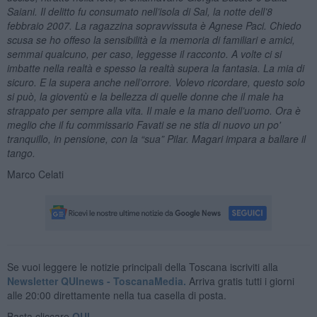
Saiani. Il delitto fu consumato nell’isola di Sal, la notte dell’8
febbraio 2007. La ragazzina sopravvissuta è Agnese Paci. Chiedo
scusa se ho offeso la sensibilità e la memoria di familiari e amici,
semmai qualcuno, per caso, leggesse il racconto. A volte ci si
imbatte nella realtà e spesso la realtà supera la fantasia. La mia di
sicuro. E la supera anche nell’orrore. Volevo ricordare, questo solo
si può, la gioventù e la bellezza di quelle donne che il male ha
strappato per sempre alla vita. Il male e la mano dell’uomo. Ora è
meglio che il fu commissario Favati se ne stia di nuovo un po'
tranquillo, in pensione, con la “sua” Pilar.
Magari impara a ballare il
tango.
Marco Celati
Se vuoi leggere le notizie principali della Toscana iscriviti alla
Newsletter QUInews - ToscanaMedia.
Arriva gratis tutti i giorni
alle 20:00 direttamente nella tua casella di posta.
Basta cliccare
QUI