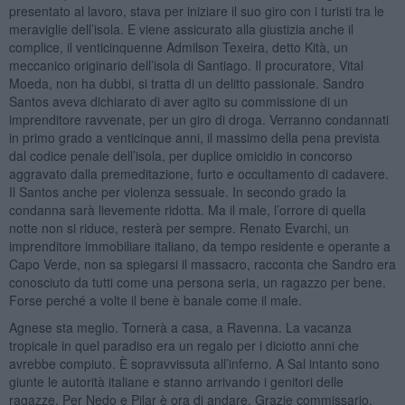
presentato al lavoro, stava per iniziare il suo giro con i turisti tra le
meraviglie dell’isola. E viene assicurato alla giustizia anche il
complice, il venticinquenne Admilson Texeira, detto Kità, un
meccanico originario dell’isola di Santiago. Il procuratore, Vital
Moeda, non ha dubbi, si tratta di un delitto passionale. Sandro
Santos aveva dichiarato di aver agito su commissione di un
imprenditore ravvenate, per un giro di droga. Verranno condannati
in primo grado a venticinque anni, il massimo della pena prevista
dal codice penale dell’isola, per duplice omicidio in concorso
aggravato dalla premeditazione, furto e occultamento di cadavere.
Il Santos anche per violenza sessuale. In secondo grado la
condanna sarà lievemente ridotta. Ma il male, l’orrore di quella
notte non si riduce, resterà per sempre. Renato Evarchi, un
imprenditore immobiliare italiano, da tempo residente e operante a
Capo Verde, non sa spiegarsi il massacro, racconta che Sandro era
conosciuto da tutti come una persona seria, un ragazzo per bene.
Forse perché a volte il bene è banale come il male.
Agnese sta meglio. Tornerà a casa, a Ravenna. La vacanza
tropicale in quel paradiso era un regalo per i diciotto anni che
avrebbe compiuto. È sopravvissuta all’inferno. A Sal intanto sono
giunte le autorità italiane e stanno arrivando i genitori delle
ragazze. Per Nedo e Pilar è ora di andare. Grazie commissario,