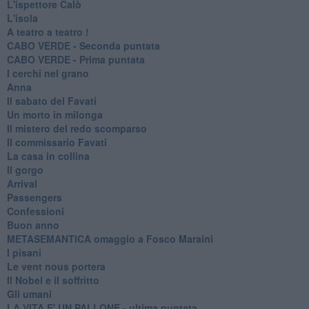
L'ispettore Calò
L'isola
A teatro a teatro !
CABO VERDE - Seconda puntata
CABO VERDE - Prima puntata
I cerchi nel grano
Anna
Il sabato del Favati
Un morto in milonga
Il mistero del redo scomparso
Il commissario Favati
La casa in collina
Il gorgo
Arrival
Passengers
Confessioni
Buon anno
METASEMANTICA omaggio a Fosco Maraini
I pisani
Le vent nous portera
Il Nobel e il soffritto
Gli umani
LA VITA E' UN PALLONE - ultima puntata