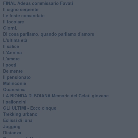
FINAL Adeus commissario Favati
Il cigno serpente
Le feste comandate
Il focolare
Giorni.
Di cosa parliamo, quando parliamo d'amore
L'ultima età
Il salice
L'Annina
L'amore
I poeti
De mente
Il pensionato
Malinconie
Quaresima
LA BIONDA DI SOIANA Memorie del Celati giovane
I palloncini
GLI ULTIMI - Ecco cinque
Trekking urbano
Eclissi di luna
Jogging
Distanza