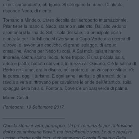
dice il comandante, obrigado. Si stringono la mano. Di niente,
risponde Nedo, di niente.
Tornano a Mindelo. L’areo decolla dall’aeroporto internazionale,
Pilar tiene la mano di Nedo, stanno in silenzio. Dall’alto vedono
allontanarsi la ilha do Sal, l’isola del sale. La principale porta
d’entrata per i turisti che si riversano a Capo Verde alla ricerca di
altrove, di avventure esotiche, di grandi spiagge, di acque
cristalline. Anche per Nedo fu così. A Sal molti italiani hanno
imprese, costruiscono molto, forse troppo. È una piccola isola,
arida e piatta, battuta dai venti, in mezzo all’Oceano. C’è la salina di
Pedra de Lume, ora in disuso, nel cratere di un vulcano estinto, c’è
la pesca, oggi il turismo. E ogni anno i surfisti e gli amanti della
tavola a vela si ritrovano per cavalcare le onde dell’Atlantico, sulla
spiaggia della baia di Fontona. Dove c’e un’oasi verde di palme.
Marco Celati
Pontedera, 19 Settembre 2017
_________________________
Questa storia è vera, purtroppo. Un po' romanzata per l’intrusione
dell’ex commissario Favati, ma terribilmente vera. Le due ragazze
uccise, ritratte nella foto, si chiamavano Giorgia Busato e Dalia