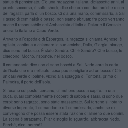
status di pensionato. C’è una ragazzina italiana, diciassette anni, al
pronto soccorso, è sotto shock, dice che era con due amiche e con
dei ragazzi, parla di un bosco. Ci dia una mano, commissario, a Sal
il tasso di criminalità è basso, non siamo abituati; fra poco verranno
anche il responsabile dell’Ambasciata d’Italia a Dakar e il Console
onorario italiano a Capo Verde.
Arrivano all’ospedale di Espargos, la ragazza si chiama Agnese, è
agitata, continua a chiamare le sue amiche, Dalia, Giorgia, piange,
dice sono nel bosco. È stato Sandro. Chi è Sandro? Che bosco, le
chiedono. Mocho, risponde, nel bosco.
Il comandante dice non ci sono boschi a Sal. Nedo apre la carta
dell’isola che era nell’auto: cosa può somigliare ad un bosco? C’è
un’oasi verde di palme, vicino alla spiaggia di Fontona, prima di
Palmeira, il porto dell’isola.
Si recano sul posto, cercano, ci mettono poco a capire. In una
buca, quasi completamente ricoperti di sabbia e sassi, ci sono due
corpi: sono ragazze, sono state massacrate. Sul terreno si notano
diverse impronte, il comandante e il commissario, anche se ex,
convengono che possa essere stata l’azione di almeno due uomini.
La scena è straziante, Pilar distoglie lo sguardo, abbraccia Nedo.
Perché, dice, perché?