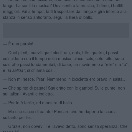
tango. La senti la musica? Devi sentire la musica, il ritmo, i battiti
maggiori. Vai a tempo, fatti trasportare dal tango e gira intorno alla
stanza in senso antiorario, segui la linea di ballo.
— È una parola!
— Quei piedi, muovili quei piedi: um, dois, três, quatro, i passi
coincidono con il tempo della musica, cinco, seis, sete, oito, sono
solo otto passi fondamentali, di base, un movimento a “elle” o a “u”,
è
“la salida”
, si chiama così.
— Non mi riesce, Pilar! Nemmeno in bicicletta ero bravo in salita…
— Che spirito di patate! Stai dritto con le gambe! Sulle punte, non
sui talloni! Avanti e indietro.
— Per te è facile, eri maestra di ballo…
— Ma che sacco di patate! Pensare che ho riaperto la scuola
soltanto per te…
— Grazie, non dovevi. Te l’avevo detto, sono senza speranza. Che
tango è?