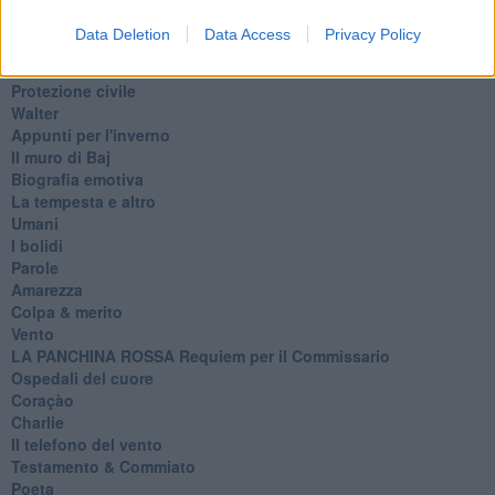
Lucio
PRIMO
Data Deletion
Data Access
Privacy Policy
Sogni & incubi
Accidenti all’amore
Protezione civile
Walter
Appunti per l'inverno
Il muro di Baj
Biografia emotiva
La tempesta e altro
Umani
I bolidi
Parole
Amarezza
Colpa & merito
Vento
​LA PANCHINA ROSSA Requiem per il Commissario
Ospedali del cuore
Coraçào
Charlie
Il telefono del vento
Testamento & Commiato
Poeta