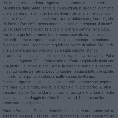
dall’auto. Lasciano dentro Agnese, minacciandola. Lei è atterrita,
paralizzata dalla paura, sente le implorazioni, le grida delle amiche
che si perdono nella notte. Dentro il nero dell’anima, nel suo lato
oscuro. Cos’è che scatena la ferocia e la violenza degli uomini, che
dà forza all’orrore? Il sesso negato, la passione respinta, il rifiuto?
Le ragazze vengono uccise a colpi di pietra e gettate nella buca.
Forse era già tutto premeditato e hanno scavato loro la fossa con
dei badili, forse c’erano dei lavori in corso. Le ricoprono malamente
di sabbia e sassi, sepolte sotto quell’oasi verde di palme. Risulterà
che Dalia era ancora viva quando è stata sepolta, stando
all’autopsia: nei suoi polmoni il medico legale rinverrà sabbia. Poi è
la volta di Agnese. Viene fatta uscire dall’auto, colpita alla testa con
una pietra. Lei perde subito i sensi, la credono morta e la lasciano
lì, sanguinante, per terra. Devono fuggire, lasciarsi tutto alle spalle,
la morte, la colpa, la coscienza, cattiva come la vita quando la vita
è cattiva. Agnese rinviene, si nasconde nella vegetazione, aspetta
che passi quella notte, quel buio e faccia di nuovo giorno. All’alba
s’incammina per Santa Maria, un taxi la raccoglie e la riporta, ferita
e sconvolta, al villaggio turistico. Poi gli amici, il centro sanitario, le
prime cure e l’ospedale.
Sandro Santos do Rosario, detto Mocho, ventitré anni, viene subito
arrestato presso il lussuoso Hotel Riu Funana. Si era regolarmente