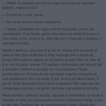
— Vabbè, te piuttosto perché non riapri la scuola per aspiranti
ballerini, migliori di me?
— Perché ho un’età, ormai.
— Ma se sei ancora brava e bellissima!
— Grazie, la bellezza sta negli occhi di chi guarda, caro il mio
commissario. E poi basta, gente. Noi siamo più simili di quanto tu
non creda: a me, come a te, nella vita non è mancato il pubblico, è
mancato il privato.
Squilla il telefono, una voce di là dal filo chiede se è la scuola di
ballo di Pilar Dias di Mindelo e Pilar risponde che è chiusa da
tempo. Ma vogliono sapere se chi parla è proprio Pilar. Sì, dice lei.
E io con chi parlo, chiede. È il capitano della polizia dell’Isola di Sal
e vorrebbe mettersi in contatto con il commissario Favati,
quantunque ex. Si tratta di una questione urgente e importante,
una questione di vita o di morte. È qui, fa lei e poi dice a Nedo, è
per te. Nedo domanda come fanno a sapere e Pilar risponde che
l’arcipelago è piccolo e la gente mormora e gli passa la cornetta.
Nedo prende il telefono, ascolta, risponde a monosillabi, la faccia si
contrae, è molto più preoccupato ora che a imparare il tango, il che
è tutto dire. Poi butta giù, la conversazione è finita. Quello che