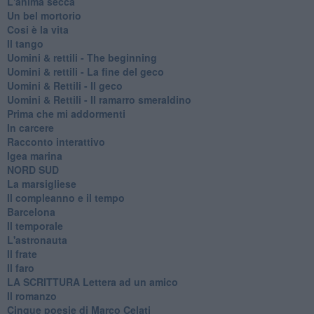
L'anima secca
Un bel mortorio
Cosi è la vita
Il tango
​Uomini & rettili - The beginning
​Uomini & rettili - La fine del geco
Uomini & Rettili - Il geco
Uomini & Rettili - Il ramarro smeraldino
Prima che mi addormenti
In carcere
Racconto interattivo
Igea marina
​NORD SUD
La marsigliese
Il compleanno e il tempo
Barcelona
Il temporale
L'astronauta
Il frate
Il faro
​LA SCRITTURA Lettera ad un amico
Il romanzo
Cinque poesie di Marco Celati