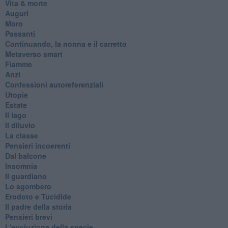
Vita & morte
Auguri
Moro
Passanti
Continuando, la nonna e il carretto
Metaverso smart
Fiamme
Anzi
Confessioni autoreferenziali
Utopie
Estate
Il lago
Il diluvio
La classe
Pensieri incoerenti
Dal balcone
Insomnia
Il guardiano
Lo sgombero
Erodoto e Tucidide
Il padre della storia
Pensieri brevi
L'evoluzione della specie