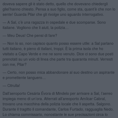
doveva sapere gli è stato detto, quello che dovevano chiedergli
gliel’hanno chiesto. Pensa a suo figlio, come sta, quant’è che non lo
sente! Guarda Pilar che gli rivolge uno sguardo interrogativo.
— A Sal, c’è una ragazza in ospedale e due scomparse. Sono
italiane. Vogliono che li aiuti, la polizia…
— Meu Deus! Che pensi di fare?
— Non lo so, non capisco quanto posso essere utile: a Sal parlano
tutti italiano, è pieno di italiani, troppi. È la prima isola che ho
visitato a Capo Verde e me ne sono venuto. Dice ci sono due posti
prenotati su un volo di linea che parte tra quaranta minuti. Verresti
con me, Pilar?
— Certo, non posso mica abbandonare al suo destino un aspirante
e promettente tanguero…
— Citrulla!
Dall’aeroporto Cesária Évora di Mindelo per arrivare a Sal, l’aereo
impiega meno di un’ora. Atterrati all’areoporto Amílcar Cabral,
trovano una macchina della polizia locale che li aspetta. Salgono.
Durante il tragitto il comandante, Carlos Furtado, ragguaglia Nedo.
Lo chiama commissario, nonostante le sue precisazioni circa lo