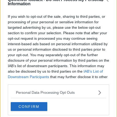
L'evoluzione umana
Information
Ad Astra
Storia di io - Quasi un compito in classe
If you wish to opt-out of the sale, sharing to third parties, or
Quasi una lezione
processing of your personal or sensitive information for
Spleen
targeted advertising by us, please use the below opt-out
Lettera a un amico
section to confirm your selection. Please note that after your
Lettera al sultano
opt-out request is processed you may continue seeing
I sogni del mattino
interest-based ads based on personal information utilized by
La calura
Armani
us or personal information disclosed to third parties prior to
Nuvole
your opt-out. You may separately opt-out of the further
Via Firenze
disclosure of your personal information by third parties on the
Album
IAB’s list of downstream participants. This information may
Tristezza
also be disclosed by us to third parties on the
IAB’s List of
I libri
Downstream Participants
that may further disclose it to other
La scadenza
third parties.
Passo a due
Vivere
Personal Data Processing Opt Outs
Prima di andare via
Triage
CONFIRM
Persona
Relitti