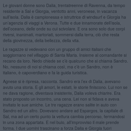
Le giovani donne sono Dalia, trentatreenne di Ravenna, da tempo
residente a Sal e Giorgia, ventotto anni, veronese, in vacanza
sull’isola. Dalia è campionessa e istruttrice di windsurf e Giorgia ha
un’agenzia di viaggi a Verona. Tutte e due innamorate dell’isola,
dell’oceano, delle onde su cui scivolare. E ora sono solo due corpi
riversi, inanimati, martoriati, sommersi dalla terra, ciò che resta
della giovinezza, della bellezza, della vita.
Le ragazze si vedevano con un gruppo di amici italiani che
soggiornano nel villaggio di Santa Maria. Insieme al comandante si
recano da loro. Nedo chiede se c’è qualcuno che si chiama Sandro.
No, nessuno di noi si chiama così, ma c’è un Sandro, non è
italiano, è capoverdiano e fa la guida turistica.
Agnese si è ripresa, racconta. Sandro era l’ex di Dalia, avevano
avuto una storia. E gli amori, le estati, le storie finiscono. Lui non se
ne dava ragione, diventava insistente, Dalia voleva chiarire. Era
stato proposto un incontro, una cena. Lei non si fidava e aveva
invitato le sue amiche. Le tre ragazze erano salite in auto con
Sandro ed un altro. Dovevano andare ad Espargos, la capitale di
Sal, ma ad un certo punto la vettura cambia percorso, fermandosi
in una zona appartata. E nel buio, all’improvviso il male prende
forma. I due uomini trascinano a forza Dalia e Giorgia fuori