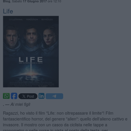
,
Sabato
ore 12:10
Blog
17 Giugno 2017
Life
. —
Ai miei figli
Ragazzi, ho visto il film "Life: non oltrepassare il limite"! Film
fantascientifico horror, del genere "alien": quello dell'alieno cattivo e
invasore. Il mostro con un casco da ciclista nelle tappe a
cronometro o nelle corse in pista al posto della testa, per