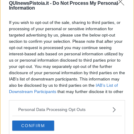
Pensieri brevi
QUInewsPistoia.it -
Do Not Process My Personal
L'evoluzione della specie
Information
Il servizio
Riflessioni
If you wish to opt-out of the sale, sharing to third parties, or
L'Oscuro
processing of your personal or sensitive information for
Generazioni
targeted advertising by us, please use the below opt-out
Cristobal
section to confirm your selection. Please note that after your
Il paese dei balocchi
opt-out request is processed you may continue seeing
Ciò che resta
interest-based ads based on personal information utilized by
La balena
Vittorio
us or personal information disclosed to third parties prior to
La bufera
your opt-out. You may separately opt-out of the further
Il mago, la pera e il Bar la Posta
disclosure of your personal information by third parties on the
Primavera
IAB’s list of downstream participants. This information may
Elogio dell'ombra
also be disclosed by us to third parties on the
IAB’s List of
Pensieri
Downstream Participants
that may further disclose it to other
Mono logo
third parties.
Settembre
Fabrizia
Personal Data Processing Opt Outs
​Scilla & Cariddi, un sogno di mezza estate
Anna
CONFIRM
I pensieri fragili
Strada facendo