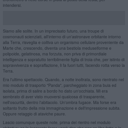
intendersi.
Siamo alle solite. In un imprecisato futuro, una troupe di
cosmonauti scienziati, all'interno di un'astronave orbitante intorno
alla Terra, risveglia e coltiva un organismo cellulare proveniente da
Marte che, crescendo, diventa una bestiola meduseiforme e
polipoide, gelatinosa, ma forzuta, non priva di primordiale
intelligenza e sopratutto terribilmente figlia di troia che, per istinto di
sopravvivenza e sopraffazione, li fa fuori tutti, facendo rotta verso la
Terra.
Era l'ultimo spettacolo. Quando, a notte inoltrata, sono rientrato nel
mio modulo di trasporto "Panda", parcheggiato in zona buia ed
isolata, prima di salire a bordo ho dato un'occhiata. Mi era
sembrato di aver visto muoversi qualcosa di trasparente,
nell'oscurità, dentro l'abitacolo. Un'ombra fugace. Ma forse era
soltanto frutto della mia immaginazione e dell'impressione subita.
Oppure retaggio di ataviche paure.
Lascio comunque queste note, prima del rientro nel modulo
abitativo: se le leggerete forse vorrà dire che non ce l'ho fatta e la