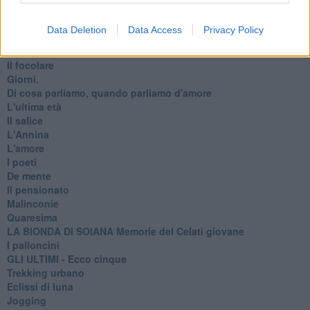
La pioggia
FINAL Adeus commissario Favati
Data Deletion
Data Access
Privacy Policy
Il cigno serpente
Le feste comandate
Il focolare
Giorni.
Di cosa parliamo, quando parliamo d'amore
L'ultima età
Il salice
L'Annina
L'amore
I poeti
De mente
Il pensionato
Malinconie
Quaresima
LA BIONDA DI SOIANA Memorie del Celati giovane
I palloncini
GLI ULTIMI - Ecco cinque
Trekking urbano
Eclissi di luna
Jogging