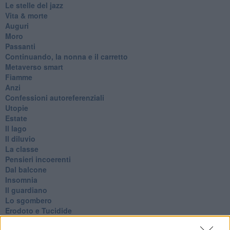
Le stelle del jazz
Vita & morte
Auguri
Moro
Passanti
Continuando, la nonna e il carretto
Metaverso smart
Fiamme
Anzi
Confessioni autoreferenziali
Utopie
Estate
Il lago
Il diluvio
La classe
Pensieri incoerenti
Dal balcone
Insomnia
Il guardiano
Lo sgombero
Erodoto e Tucidide
Il padre della storia