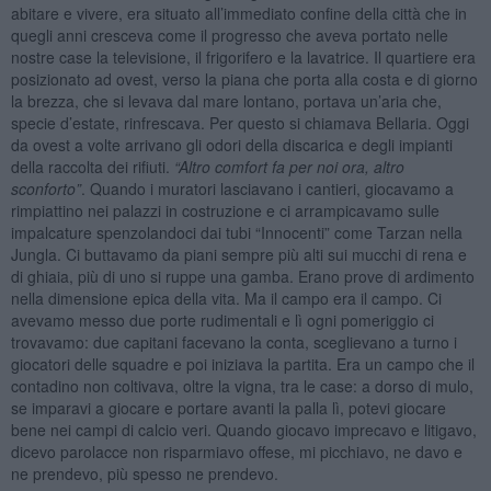
abitare e vivere, era situato all’immediato confine della città che in
quegli anni cresceva come il progresso che aveva portato nelle
nostre case la televisione, il frigorifero e la lavatrice. Il quartiere era
posizionato ad ovest, verso la piana che porta alla costa e di giorno
la brezza, che si levava dal mare lontano, portava un’aria che,
specie d’estate, rinfrescava. Per questo si chiamava Bellaria. Oggi
da ovest a volte arrivano gli odori della discarica e degli impianti
della raccolta dei rifiuti.
“Altro comfort fa per noi ora, altro
sconforto”
. Quando i muratori lasciavano i cantieri, giocavamo a
rimpiattino nei palazzi in costruzione e ci arrampicavamo sulle
impalcature spenzolandoci dai tubi “Innocenti” come Tarzan nella
Jungla. Ci buttavamo da piani sempre più alti sui mucchi di rena e
di ghiaia, più di uno si ruppe una gamba. Erano prove di ardimento
nella dimensione epica della vita. Ma il campo era il campo. Ci
avevamo messo due porte rudimentali e lì ogni pomeriggio ci
trovavamo: due capitani facevano la conta, sceglievano a turno i
giocatori delle squadre e poi iniziava la partita. Era un campo che il
contadino non coltivava, oltre la vigna, tra le case: a dorso di mulo,
se imparavi a giocare e portare avanti la palla lì, potevi giocare
bene nei campi di calcio veri. Quando giocavo imprecavo e litigavo,
dicevo parolacce non risparmiavo offese, mi picchiavo, ne davo e
ne prendevo, più spesso ne prendevo.