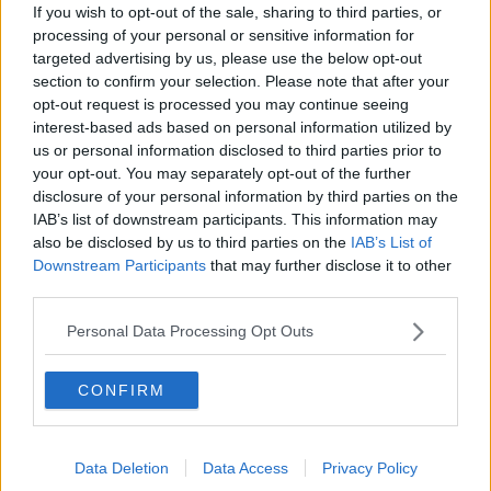
Hop!
If you wish to opt-out of the sale, sharing to third parties, or
O sonho de um prisioneiro
processing of your personal or sensitive information for
Memòrias
targeted advertising by us, please use the below opt-out
Sto qui
section to confirm your selection. Please note that after your
Scrivi
opt-out request is processed you may continue seeing
Bestiario
interest-based ads based on personal information utilized by
Pillole
us or personal information disclosed to third parties prior to
Veglia
your opt-out. You may separately opt-out of the further
​“D” come delitto
disclosure of your personal information by third parties on the
D
IAB’s list of downstream participants. This information may
Belle lettere
also be disclosed by us to third parties on the
IAB’s List of
25 Aprile
Downstream Participants
that may further disclose it to other
Todo el bien, todo el mal
third parties.
Silenzio
Le parole
Personal Data Processing Opt Outs
​L’Australiana
Le stelle del jazz
Vita & morte
CONFIRM
Auguri
Moro
Passanti
Data Deletion
Data Access
Privacy Policy
Continuando, la nonna e il carretto