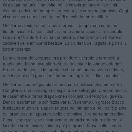
Ci giocammo un’ultima volta, poi lo cospargemmo di fiori e gli
dicemmo addio per sempre. La nostra vita sarebbe cambiata. Oggi
ci sono sopra due case. In una di queste ho pure abitato.
Un giorno d’estate una frenesia prese il gruppo: con carabine,
fionde, sassi e bastoni, dichiarammo aperta la caccia a lucertole,
ramarri e tarantole. Fu una carneficina, riempimmo un bidone di
cadaveri delle innocenti bestiole. La crudeltà dei ragazzi è pari alla
loro innocenza.
La mia prova del coraggio era prendere lucertole e tarantole a
mani nude. Bisognava afferrarle tra la testa e le zampe anteriori.
Erano fredde, specie le tarantole che emettono un verso stridulo,
una lucertola più grossa mi morse, un taglietto, il dito sanguinò.
Un giorno, che ero già più grande, con amici sconfinammo nella
Curigliana, una campagna inesplorata e selvaggia. C’erano ancora
le casematte a forma di igloo che ricordavano il tempo di guerra.
Dentro escrementi e schifezze varie. Vedemmo un grosso biacco
frustature muoversi a spire sinuose nel pantano e poi, tra le piante
del granturco, mi apparve, bello e primitivo, il ramarro smeraldino.
E capii che quelli che chiamavamo ramarri erano in realtà rogioli,
lucertole verde scuro, solo un po’ più grandi. Stava sulle zampe
anteriori con la testa sollevata, imponente e maestoso, verde