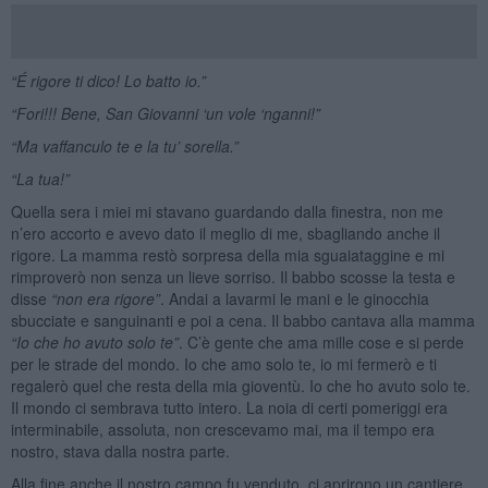
“É rigore ti dico! Lo batto io.”
“Fori!!! Bene, San Giovanni ‘un vole ‘nganni!”
“Ma vaffanculo te e la tu’ sorella.”
“La tua!”
Quella sera i miei mi stavano guardando dalla finestra, non me
n’ero accorto e avevo dato il meglio di me, sbagliando anche il
rigore. La mamma restò sorpresa della mia sguaiataggine e mi
rimproverò non senza un lieve sorriso. Il babbo scosse la testa e
disse
“non era rigore”
. Andai a lavarmi le mani e le ginocchia
sbucciate e sanguinanti e poi a cena. Il babbo cantava alla mamma
“Io che ho avuto solo te”
. C’è gente che ama mille cose e si perde
per le strade del mondo. Io che amo solo te, io mi fermerò e ti
regalerò quel che resta della mia gioventù. Io che ho avuto solo te.
Il mondo ci sembrava tutto intero. La noia di certi pomeriggi era
interminabile, assoluta, non crescevamo mai, ma il tempo era
nostro, stava dalla nostra parte.
Alla fine anche il nostro campo fu venduto, ci aprirono un cantiere.