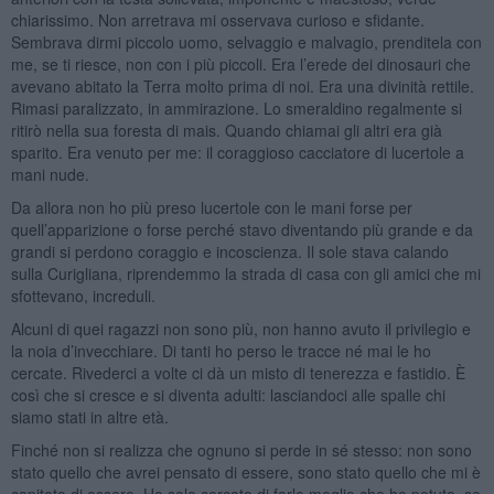
chiarissimo. Non arretrava mi osservava curioso e sfidante.
Sembrava dirmi piccolo uomo, selvaggio e malvagio, prenditela con
me, se ti riesce, non con i più piccoli. Era l’erede dei dinosauri che
avevano abitato la Terra molto prima di noi. Era una divinità rettile.
Rimasi paralizzato, in ammirazione. Lo smeraldino regalmente si
ritirò nella sua foresta di mais. Quando chiamai gli altri era già
sparito. Era venuto per me: il coraggioso cacciatore di lucertole a
mani nude.
Da allora non ho più preso lucertole con le mani forse per
quell’apparizione o forse perché stavo diventando più grande e da
grandi si perdono coraggio e incoscienza. Il sole stava calando
sulla Curigliana, riprendemmo la strada di casa con gli amici che mi
sfottevano, increduli.
Alcuni di quei ragazzi non sono più, non hanno avuto il privilegio e
la noia d’invecchiare. Di tanti ho perso le tracce né mai le ho
cercate. Rivederci a volte ci dà un misto di tenerezza e fastidio. È
così che si cresce e si diventa adulti: lasciandoci alle spalle chi
siamo stati in altre età.
Finché non si realizza che ognuno si perde in sé stesso: non sono
stato quello che avrei pensato di essere, sono stato quello che mi è
capitato di essere. Ho solo cercato di farlo meglio che ho potuto, se