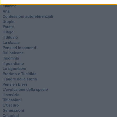
Metaverso smart
Fiamme
Anzi
Confessioni autoreferenziali
Utopie
Estate
Il lago
Il diluvio
La classe
Pensieri incoerenti
Dal balcone
Insomnia
Il guardiano
Lo sgombero
Erodoto e Tucidide
Il padre della storia
Pensieri brevi
L'evoluzione della specie
Il servizio
Riflessioni
L'Oscuro
Generazioni
Cristobal