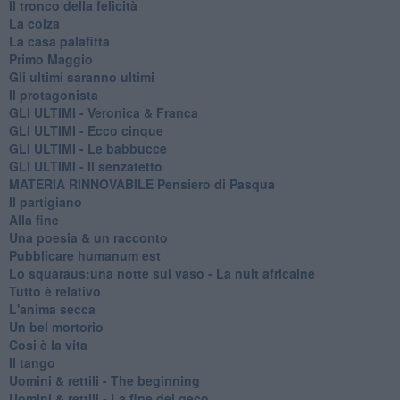
Il tronco della felicità
La colza
La casa palafitta
Primo Maggio
Gli ultimi saranno ultimi
Il protagonista
GLI ULTIMI - Veronica & Franca
GLI ULTIMI - Ecco cinque
GLI ULTIMI - Le babbucce
GLI ULTIMI - Il senzatetto
MATERIA RINNOVABILE Pensiero di Pasqua
Il partigiano
Alla fine
Una poesia & un racconto
Pubblicare humanum est
Lo squaraus:una notte sul vaso - La nuit africaine
Tutto è relativo
L'anima secca
Un bel mortorio
Cosi è la vita
Il tango
​Uomini & rettili - The beginning
​Uomini & rettili - La fine del geco