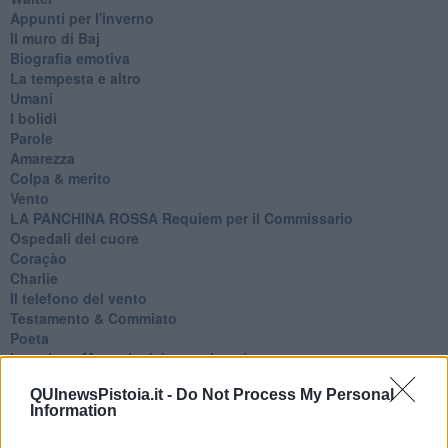
Appunti per l'inverno
Il muro di Baj
Biografia emotiva
La tempesta e altro
Umani
I bolidi
Parole
Amarezza
Colpa & merito
Vento
​LA PANCHINA ROSSA Requiem per il Commissario
Ospedali del cuore
Coraçào
Charlie
Il telefono del vento
Testamento & Commiato
Poeta
​La colpa - Memorie del commissario
Autunno
QUInewsPistoia.it -
Do Not Process My Personal
Gracias a la vida
Information
Somnium
Fly me to the moon