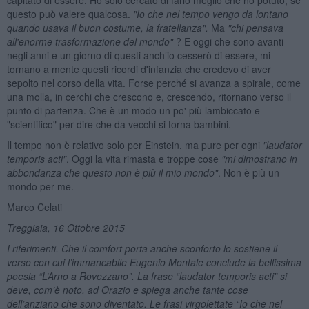
questo può valere qualcosa.
"Io che nel tempo vengo da lontano
quando usava il buon costume, la fratellanza".
Ma
"chi pensava
all'enorme trasformazione del mondo"
? E oggi che sono avanti
negli anni e un giorno di questi anch’io cesserò di essere, mi
tornano a mente questi ricordi d'infanzia che credevo di aver
sepolto nel corso della vita. Forse perché si avanza a spirale, come
una molla, in cerchi che crescono e, crescendo, ritornano verso il
punto di partenza. Che è un modo un po' più lambiccato e
"scientifico" per dire che da vecchi si torna bambini.
Il tempo non è relativo solo per Einstein, ma pure per ogni
"laudator
temporis acti"
. Oggi la vita rimasta e troppe cose
"mi dimostrano in
abbondanza che questo non è più il mio mondo"
. Non è più un
mondo per me.
Marco Celati
Treggiaia, 16 Ottobre 2015
I riferimenti. Che il comfort porta anche sconforto lo sostiene il
verso con cui l’immancabile Eugenio Montale conclude la bellissima
poesia “L’Arno a Rovezzano”. La frase “laudator temporis acti” si
deve, com’è noto, ad Orazio e spiega anche tante cose
dell’anziano che sono diventato. Le frasi virgolettate “Io che nel