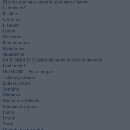
Di cosa parliamo, quando parliamo d'amore
L'ultima età
Il salice
L'Annina
L'amore
I poeti
De mente
Il pensionato
Malinconie
Quaresima
LA BIONDA DI SOIANA Memorie del Celati giovane
I palloncini
GLI ULTIMI - Ecco cinque
Trekking urbano
Eclissi di luna
Jogging
Distanza
Racconto di Natale
Pensieri & nuvole
Fumo
I morti
Sogni
Quando me ne andrò