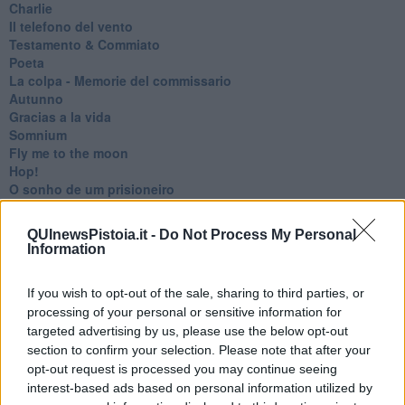
Charlie
Il telefono del vento
Testamento & Commiato
Poeta
​La colpa - Memorie del commissario
Autunno
Gracias a la vida
Somnium
Fly me to the moon
Hop!
O sonho de um prisioneiro
Memòrias
Sto qui
QUInewsPistoia.it -
Do Not Process My Personal
Scrivi
Information
Bestiario
Pillole
If you wish to opt-out of the sale, sharing to third parties, or
Veglia
processing of your personal or sensitive information for
​“D” come delitto
targeted advertising by us, please use the below opt-out
D
Belle lettere
section to confirm your selection. Please note that after your
25 Aprile
opt-out request is processed you may continue seeing
Todo el bien, todo el mal
interest-based ads based on personal information utilized by