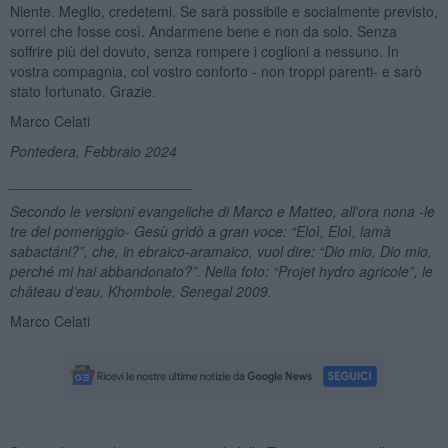
Niente. Meglio, credetemi. Se sarà possibile e socialmente previsto,
vorrei che fosse così. Andarmene bene e non da solo. Senza
soffrire più del dovuto, senza rompere i coglioni a nessuno. In
vostra compagnia, col vostro conforto - non troppi parenti- e sarò
stato fortunato. Grazie.
Marco Celati
Pontedera, Febbraio 2024
_______________________
Secondo le versioni evangeliche di Marco e Matteo, all'ora nona -le
tre del pomeriggio-
Ges
ù grid
ò a gran voce:
“
Eloì
, Eloì
, lamà
sabactá
ni?”
, che, in ebraico-aramaico, vuol dire:
“
Dio mio, Dio mio,
perch
é
mi hai abbandonato?”.
Nella foto: “P
rojet hydro agricole
”, le
château d
’
eau
, Khombole, Senegal 2009.
Marco Celati