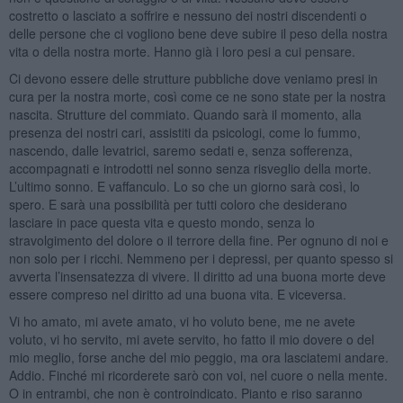
costretto o lasciato a soffrire e nessuno dei nostri discendenti o
delle persone che ci vogliono bene deve subire il peso della nostra
vita o della nostra morte. Hanno già i loro pesi a cui pensare.
Ci devono essere delle strutture pubbliche dove veniamo presi in
cura per la nostra morte, così come ce ne sono state per la nostra
nascita. Strutture del commiato. Quando sarà il momento, alla
presenza dei nostri cari, assistiti da psicologi, come lo fummo,
nascendo, dalle levatrici, saremo sedati e, senza sofferenza,
accompagnati e introdotti nel sonno senza risveglio della morte.
L’ultimo sonno. E vaffanculo. Lo so che un giorno sarà così, lo
spero. E sarà una possibilità per tutti coloro che desiderano
lasciare in pace questa vita e questo mondo, senza lo
stravolgimento del dolore o il terrore della fine. Per ognuno di noi e
non solo per i ricchi. Nemmeno per i depressi, per quanto spesso si
avverta l’insensatezza di vivere. Il diritto ad una buona morte deve
essere compreso nel diritto ad una buona vita. E viceversa.
Vi ho amato, mi avete amato, vi ho voluto bene, me ne avete
voluto, vi ho servito, mi avete servito, ho fatto il mio dovere o del
mio meglio, forse anche del mio peggio, ma ora lasciatemi andare.
Addio. Finché mi ricorderete sarò con voi, nel cuore o nella mente.
O in entrambi, che non è controindicato. Pianto e riso saranno