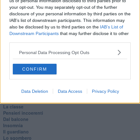
Silenzio
us or personal information disclosed to third parties prior to
Le parole
your opt-out. You may separately opt-out of the further
​L’Australiana
disclosure of your personal information by third parties on the
Le stelle del jazz
IAB’s list of downstream participants. This information may
Vita & morte
also be disclosed by us to third parties on the
IAB’s List of
Auguri
Downstream Participants
that may further disclose it to other
Moro
third parties.
Passanti
Continuando, la nonna e il carretto
Personal Data Processing Opt Outs
Metaverso smart
Fiamme
Anzi
CONFIRM
Confessioni autoreferenziali
Utopie
Estate
Data Deletion
Data Access
Privacy Policy
Il lago
Il diluvio
La classe
Pensieri incoerenti
Dal balcone
Insomnia
Il guardiano
Lo sgombero