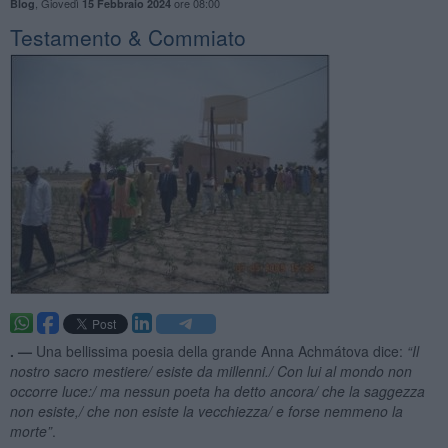
,
Giovedì
ore 08:00
Blog
15 Febbraio 2024
Testamento & Commiato
. —
Una bellissima poesia della grande Anna Achmátova dice:
“
Il
nostro sacro mestiere/ esiste da millenni./ Con lui al mondo non
occorre luce:/ ma nessun poeta ha detto ancora/ che la saggezza
non esiste,/ che non esiste la vecchiezza/ e forse nemmeno la
morte”
.