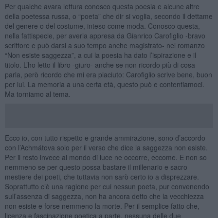
Per qualche avara lettura conosco questa poesia e alcune altre
della poetessa russa, o “poeta” che dir si voglia, secondo il dettame
del genere o del costume, inteso come moda. Conosco questa,
nella fattispecie, per averla appresa da Gianrico Carofiglio -bravo
scrittore e può darsi a suo tempo anche magistrato- nel romanzo
“Non esiste saggezza”, a cui la poesia ha dato l’ispirazione e il
titolo. L’ho letto il libro -giuro- anche se non ricordo più di cosa
parla, però ricordo che mi era piaciuto: Carofiglio scrive bene, buon
per lui. La memoria a una certa età, questo può e contentiamoci.
Ma torniamo al tema.
Ecco io, con tutto rispetto e grande ammirazione, sono d’accordo
con l’Achmátova solo per il verso che dice la saggezza non esiste.
Per il resto invece al mondo di luce ne occorre, eccome. E non so
nemmeno se per questo possa bastare il millenario e sacro
mestiere dei poeti, che tuttavia non sarò certo io a disprezzare.
Soprattutto c’è una ragione per cui nessun poeta, pur convenendo
sull’assenza di saggezza, non ha ancora detto che la vecchiezza
non esiste e forse nemmeno la morte. Per il semplice fatto che,
licenza e fascinazione poetica a parte, nessuna delle due