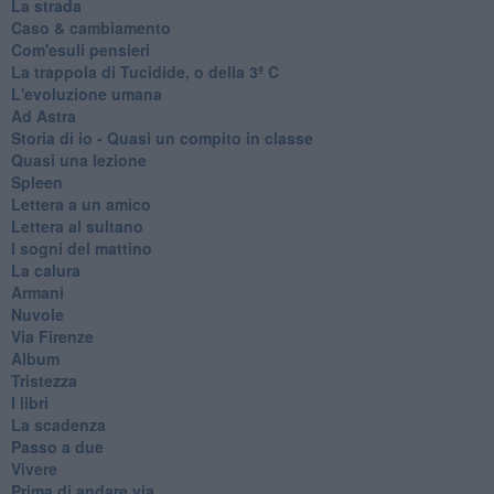
La strada
Caso & cambiamento
Com'esuli pensieri
La trappola di Tucidide, o della 3ª C
L'evoluzione umana
Ad Astra
Storia di io - Quasi un compito in classe
Quasi una lezione
Spleen
Lettera a un amico
Lettera al sultano
I sogni del mattino
La calura
Armani
Nuvole
Via Firenze
Album
Tristezza
I libri
La scadenza
Passo a due
Vivere
Prima di andare via