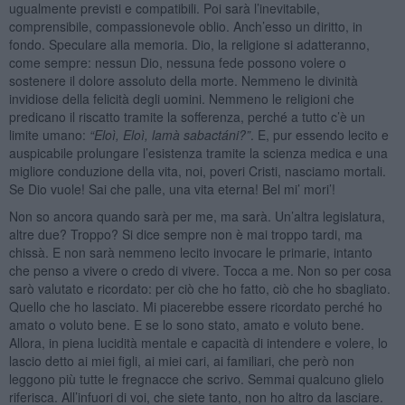
ugualmente previsti e compatibili. Poi sarà l’inevitabile,
comprensibile, compassionevole oblio. Anch’esso un diritto, in
fondo. Speculare alla memoria. Dio, la religione si adatteranno,
come sempre: nessun Dio, nessuna fede possono volere o
sostenere il dolore assoluto della morte. Nemmeno le divinità
invidiose della felicità degli uomini. Nemmeno le religioni che
predicano il riscatto tramite la sofferenza, perché a tutto c’è un
limite umano:
“
Eloì
, Eloì
, lamà sabactá
ni?”
. E, pur essendo lecito e
auspicabile prolungare l’esistenza tramite la scienza medica e una
migliore conduzione della vita, noi, poveri Cristi, nasciamo mortali.
Se Dio vuole! Sai che palle, una vita eterna! Bel mi’ mori’!
Non so ancora quando sarà per me, ma sarà. Un’altra legislatura,
altre due? Troppo? Si dice sempre non è mai troppo tardi, ma
chissà. E non sarà nemmeno lecito invocare le primarie, intanto
che penso a vivere o credo di vivere. Tocca a me. Non so per cosa
sarò valutato e ricordato: per ciò che ho fatto, ciò che ho sbagliato.
Quello che ho lasciato. Mi piacerebbe essere ricordato perché ho
amato o voluto bene. E se lo sono stato, amato e voluto bene.
Allora, in piena lucidità mentale e capacità di intendere e volere, lo
lascio detto ai miei figli, ai miei cari, ai familiari, che però non
leggono più tutte le fregnacce che scrivo. Semmai qualcuno glielo
riferisca. All’infuori di voi, che siete tanto, non ho altro da lasciare.