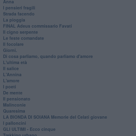
Anna
I pensieri fragili
Strada facendo
La pioggia
FINAL Adeus commissario Favati
Il cigno serpente
Le feste comandate
Il focolare
Giorni.
Di cosa parliamo, quando parliamo d'amore
L'ultima età
Il salice
L'Annina
L'amore
I poeti
De mente
Il pensionato
Malinconie
Quaresima
LA BIONDA DI SOIANA Memorie del Celati giovane
I palloncini
GLI ULTIMI - Ecco cinque
Trekking urbano