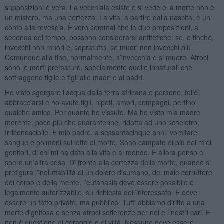
supposizioni è vera. La vecchiaia esiste e si vede e la morte non è
un mistero, ma una certezza. La vita, a partire dalla nascita, è un
conto alla rovescia. È vero semmai che le due proposizioni, a
seconda del tempo, possono considerarsi antitetiche: se, o finché,
invecchi non muori e, sopratutto, se muori non invecchi più.
Comunque alla fine, normalmente, s’invecchia e si muore. Atroci
sono le morti premature, specialmente quelle innaturali che
sottraggono figlie e figli alle madri e ai padri.
Ho visto sgorgare l’acqua dalla terra africana e persone, felici,
abbracciarsi e ho avuto figli, nipoti, amori, compagni, perfino
qualche amico. Per quanto ho vissuto. Ma ho visto mia madre
morente, poco più che quarantenne, ridotta ad uno scheletro.
Irriconoscibile. E mio padre, a sessantacinque anni, vomitare
sangue e polmoni sul letto di morte. Sono campato di più dei miei
genitori, di chi mi ha dato alla vita e al mondo. E allora penso e
spero un’altra cosa. Di fronte alla certezza della morte, quando si
prefigura l’ineluttabilità di un dolore disumano, del male corruttore
del corpo e della mente, l’eutanasia deve essere possibile e
legalmente autorizzabile, su richiesta dell’interessato. E deve
essere un fatto privato, ma pubblico. Tutti abbiamo diritto a una
morte dignitosa e senza atroci sofferenze per noi e i nostri cari. E
non è questione di coraggio o di viltà. Nessuno deve essere