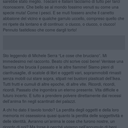
sarebbe stato meglio. Toscani e italiani facciamo di tutto per farci
riconoscere. Che bello se al mondo fossimo venuti su come una
specie muta! Come i pesci. E se muti fossero anche il canetto
abbaione del vicino e qualche garrulo uccello, compreso quello che
mi ripete da lontano e di continuo: o ciucco, o ciucco, o ciucco!
Pennuto fastidioso che come dargli torto!
Sto leggendo di Michele Serra “Le cose che bruciano”. Mi
immedesimo nel racconto. Beato chi scrive così bene! Venisse una
fiamma che brucia il passato e le altre fiamme! Siamo pieni di
cianfrusaglie, di scatole di libri e oggetti vari, soprammobili rimasti
senza mobili cui stare sopra, stipati nei bustoni plasticati dell’Ikea.
Tutti frutti e cumuli di altre epoche, di altre vite. Ricordi, ricordi,
ricordi. Passato che ingombra un eterno presente. Vita difficile e
futuro incerto. E tutto a prendere polvere direttamente dai recessi
dell’anima fin negli scantinati dei palazzi.
A chi ho dato il tavolo tondo? La perdita degli oggetti e della loro
memoria mi ossessiona quasi quanto la perdita delle soggettività e
delle identità. Avranno un’anima le cose che furono nostre, un
ricordo di noi? Ma forse è perché viviamo nell’accumulo di beni