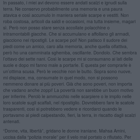
In passato, i miei avi devono essere andati scalzi e ignudi sulla
terra. Ne conservo probabilmente una memoria e una paura
atavica e così accumulo in maniera seriale scarpe e vestiti. Non
roba costosa, articoli da saldi e occasioni, ma tutta insieme, magari
sì. Però non posso stare senza accollate polacchine o
intramontabili giacche. Che si accumulano e affollano gli armadi,
giacciono nei ripostigli. Le scarpe poi! Non patisco il sudore dei
piedi come un amico, caro alla memoria, anche quella olfattiva,
però ho una camminata sghemba, oscillante. Dondolo. Che sembra
l’ottavo dei sette nani. Così le scarpe mi si consumano ai lati delle
suole e dopo mi fanno male a portarle. E questa per comprarle è
un’ottima scusa. Però le vecchie non le butto. Sopra sono nuove,
mi dispiace, ma, consumate in quel modo, non si possono
nemmeno donare ai più poveri. Già che sono poveri, non importa
che vadano anche zoppi! La povertà non sarebbe un buon motivo
per infierire. Perciò le ammucchio nelle scarpiere o le impilo nelle
loro scatole sugli scaffali, nel ripostiglio. Dovrebbero fare le scatole
trasparenti, così si potrebbero vedere e ricordarci quando le
portavamo ai piedi calpestando, fieri, la terra, in riscatto dagli scalzi
antenati.
“Donne, vita, libertà”, gridano le donne iraniane. Mahsa Amini,
uccisa dalla “polizia morale” per il velo mal portato o rifiutato. Per