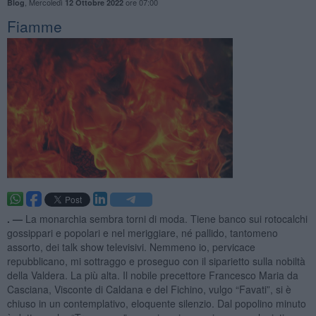
,
Mercoledì
ore 07:00
Blog
12 Ottobre 2022
Fiamme
. —
La monarchia sembra torni di moda. Tiene banco sui rotocalchi
gossippari e popolari e nel meriggiare, né pallido, tantomeno
assorto, dei talk show televisivi. Nemmeno io, pervicace
repubblicano, mi sottraggo e proseguo con il siparietto sulla nobiltà
della Valdera. La più alta. Il nobile precettore Francesco Maria da
Casciana, Visconte di Caldana e del Fichino, vulgo “Favati”, si è
chiuso in un contemplativo, eloquente silenzio. Dal popolino minuto