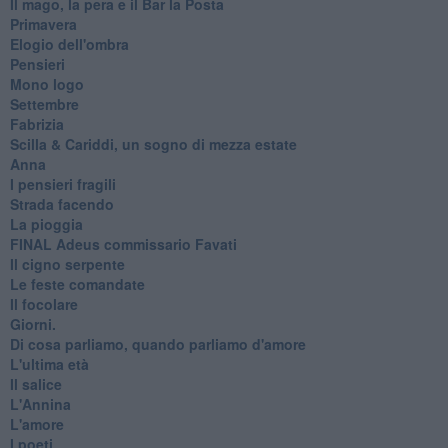
Il mago, la pera e il Bar la Posta
Primavera
Elogio dell'ombra
Pensieri
Mono logo
Settembre
Fabrizia
​Scilla & Cariddi, un sogno di mezza estate
Anna
I pensieri fragili
Strada facendo
La pioggia
FINAL Adeus commissario Favati
Il cigno serpente
Le feste comandate
Il focolare
Giorni.
Di cosa parliamo, quando parliamo d'amore
L'ultima età
Il salice
L'Annina
L'amore
I poeti