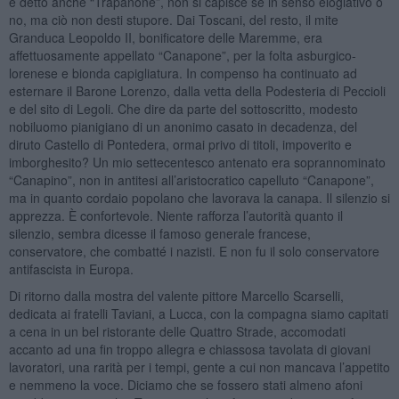
è detto anche “Trapanone”, non si capisce se in senso elogiativo o
no, ma ciò non desti stupore. Dai Toscani, del resto, il mite
Granduca Leopoldo II, bonificatore delle Maremme, era
affettuosamente appellato “Canapone”, per la folta asburgico-
lorenese e bionda capigliatura. In compenso ha continuato ad
esternare il Barone Lorenzo, dalla vetta della Podesteria di Peccioli
e del sito di Legoli. Che dire da parte del sottoscritto, modesto
nobiluomo pianigiano di un anonimo casato in decadenza, del
diruto Castello di Pontedera, ormai privo di titoli, impoverito e
imborghesito? Un mio settecentesco antenato era soprannominato
“Canapino”, non in antitesi all’aristocratico capelluto “Canapone”,
ma in quanto cordaio popolano che lavorava la canapa. Il silenzio si
apprezza. È confortevole. Niente rafforza l’autorità quanto il
silenzio, sembra dicesse il famoso generale francese,
conservatore, che combatté i nazisti. E non fu il solo conservatore
antifascista in Europa.
Di ritorno dalla mostra del valente pittore Marcello Scarselli,
dedicata ai fratelli Taviani, a Lucca, con la compagna siamo capitati
a cena in un bel ristorante delle Quattro Strade, accomodati
accanto ad una fin troppo allegra e chiassosa tavolata di giovani
lavoratori, una rarità per i tempi, gente a cui non mancava l’appetito
e nemmeno la voce. Diciamo che se fossero stati almeno afoni