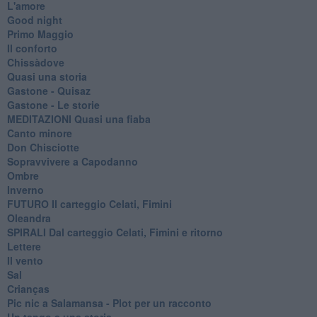
L'amore
Good night
Primo Maggio
Il conforto
Chissàdove
Quasi una storia
Gastone - Quisaz
Gastone - Le storie
MEDITAZIONI Quasi una fiaba
Canto minore
Don Chisciotte
Sopravvivere a Capodanno
Ombre
Inverno
FUTURO Il carteggio Celati, Fimini
Oleandra
SPIRALI Dal carteggio Celati, Fimini e ritorno
Lettere
Il vento
Sal
Crianças
Pic nic a Salamansa - Plot per un racconto
Un tango e una storia