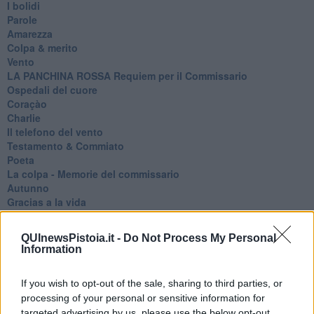
I bolidi
Parole
Amarezza
Colpa & merito
Vento
​LA PANCHINA ROSSA Requiem per il Commissario
Ospedali del cuore
Coraçào
Charlie
Il telefono del vento
Testamento & Commiato
Poeta
​La colpa - Memorie del commissario
Autunno
Gracias a la vida
Somnium
Fly me to the moon
QUInewsPistoia.it -
Do Not Process My Personal
Hop!
Information
O sonho de um prisioneiro
Memòrias
If you wish to opt-out of the sale, sharing to third parties, or
Sto qui
processing of your personal or sensitive information for
Scrivi
targeted advertising by us, please use the below opt-out
Bestiario