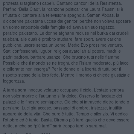
protesta si tagliano i capelli. Cantano canzoni della Resistenza.
Perfino “Bella Ciao”, la “canzone politica” che Laura Pausini si è
rifiutata di cantare alla televisione spagnola. Saman Abbas, la
diciottenne pakistana uccisa dai genitori perché non voleva sposare
un uomo impostole dalla famiglia ed aveva un suo ragazzo,
peraltro pakistano. Le donne afghane recluse nel burka dai crudeli
talebani, alle quali è proibito studiare, fare sport, avere cariche
pubbliche, uscire senza un uomo. Medio Evo prossimo venturo.
Stati confessionali, lugubri religiosi ayatollah al potere, madri e
padri padroni, barbare usanze. Che brucino tutti nelle fiamme!
Possibile che il mondo se ne freghi, che l’Islam moderato, più laico
e tollerante non insorga? Per le donne e la libertà di tutti, per il
rispetto stesso della loro fede. Mentre il mondo ci chiede giustizia e
leggerezza.
A tarda sera innocue velature occupano il cielo. L’estate sembra
non voler morire e l’autunno si fa dolce. Osservo le facciate dei
palazzi e le finestre semiaperte. Ciò che si intravede dietro tende o
persiane. Luci già accese, passaggi di ombre, tristezze, inutilità
apparente della vita. Che pure è tutto. Tempo e silenzio. Vi dedico
l’ottobre ed è tanto. Basta. Diremo più tardi quello che deve essere
detto, anche se “più tardi” sarà troppo tardi o sarà mai.