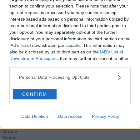
Pillole
section to confirm your selection. Please note that after your
Veglia
opt-out request is processed you may continue seeing
​“D” come delitto
interest-based ads based on personal information utilized by
D
us or personal information disclosed to third parties prior to
Belle lettere
your opt-out. You may separately opt-out of the further
25 Aprile
disclosure of your personal information by third parties on the
Todo el bien, todo el mal
IAB’s list of downstream participants. This information may
Silenzio
also be disclosed by us to third parties on the
IAB’s List of
Le parole
Downstream Participants
that may further disclose it to other
​L’Australiana
third parties.
Le stelle del jazz
Vita & morte
Personal Data Processing Opt Outs
Auguri
Moro
Passanti
CONFIRM
Continuando, la nonna e il carretto
Metaverso smart
Fiamme
Data Deletion
Data Access
Privacy Policy
Anzi
Confessioni autoreferenziali
Utopie
Estate