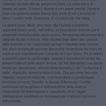
materiali, convinti che sia sempre un bene. La solita storia di
essere ed avere. O forse è diverso e non saprei perché. Forse le
cose e le persone andate hanno fatto parte di noi e ancora ne
fanno. Lacerti, ferite, bruciature. E noi siamo ciò che resta.
La destra vince. Bene, anzi male. Ma il pollice e la sinistra
opponibili hanno avuto, nell’ordine, un’importanza notevole per il
progresso evolutivo della razza umana. Rimanendo alla preistoria e
saltando di palo in frasca, nella discesa dagli alberi alle caverne,
dalle scimmie a noi, osservando garage e ripostigli della recente
era, sono sempre più convinto che anche l’invenzione del fuoco ha
avuto la sua importanza per l’umanità ed il suo futuro. Più di faldoni
e scatoloni pieni di cianfrusaglie, passati e ingombranti residui dei
pesanti traslochi delle nostre dimore. Un falò liberatorio, una danza
tribale per esorcizzare i demoni della memoria e via! “La fiamma è
bella”, dopotutto, diceva la figlia di Iorio. Che poi come farà una
tragedia, ancorché pastorale, a comprendere un personaggio
femminile di nome “Favetta” lo sa solo D’Annunzio! Confido
comunque nel progresso e nell’evoluzione della scienza:
l’invenzione del teletrasporto e, soprattutto, di un raggio
disintegratore sarebbero un toccasana per il faticoso cammino
dell’umanità.