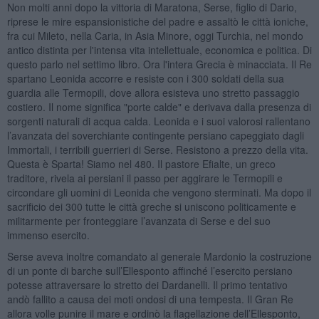
Non molti anni dopo la vittoria di Maratona, Serse, figlio di Dario,
riprese le mire espansionistiche del padre e assaltò le città ioniche,
fra cui Mileto, nella Caria, in Asia Minore, oggi Turchia, nel mondo
antico distinta per l'intensa vita intellettuale, economica e politica. Di
questo parlo nel settimo libro. Ora l'intera Grecia è minacciata. Il Re
spartano Leonida accorre e resiste con i 300 soldati della sua
guardia alle Termopili, dove allora esisteva uno stretto passaggio
costiero. Il nome significa "porte calde" e derivava dalla presenza di
sorgenti naturali di acqua calda. Leonida e i suoi valorosi rallentano
l’avanzata del soverchiante contingente persiano capeggiato dagli
Immortali, i terribili guerrieri di Serse. Resistono a prezzo della vita.
Questa è Sparta! Siamo nel 480. Il pastore Efialte, un greco
traditore, rivela ai persiani il passo per aggirare le Termopili e
circondare gli uomini di Leonida che vengono sterminati. Ma dopo il
sacrificio dei 300 tutte le città greche si uniscono politicamente e
militarmente per fronteggiare l’avanzata di Serse e del suo
immenso esercito.
Serse aveva inoltre comandato al generale Mardonio la costruzione
di un ponte di barche sull’Ellesponto affinché l’esercito persiano
potesse attraversare lo stretto dei Dardanelli. Il primo tentativo
andò fallito a causa dei moti ondosi di una tempesta. Il Gran Re
allora volle punire il mare e ordinò la flagellazione dell’Ellesponto,