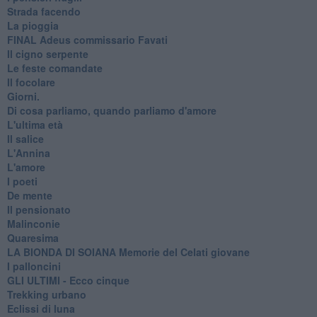
Strada facendo
La pioggia
FINAL Adeus commissario Favati
Il cigno serpente
Le feste comandate
Il focolare
Giorni.
Di cosa parliamo, quando parliamo d'amore
L'ultima età
Il salice
L'Annina
L'amore
I poeti
De mente
Il pensionato
Malinconie
Quaresima
LA BIONDA DI SOIANA Memorie del Celati giovane
I palloncini
GLI ULTIMI - Ecco cinque
Trekking urbano
Eclissi di luna