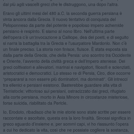
dai più agili vascelli greci che le distruggono, una dopo l'altra.
Erano gli ultimi mesi del 480 a.C. la seconda guerra persiana è
vinta ancora dalla Grecia. Il nuovo tentativo di conquista del
Peloponneso da parte del potente e popoloso impero achemide
persiano è respinto. E siamo al nono libro. Nell'ultima parte
dell'opera c’è un'invocazione a Calliope, dea dei poeti, e di seguito
si narra la battaglia tra la Grecia e l'usurpatore Mardonio. Non c’è
un finale preciso. La storia non finisce, fluisce. È stata esposta sia
dalla parte della Grecia, che della Persia: uno scontro tra Occidente
e Oriente, l’avvento della civiltà greca e dell’impero ateniese. Dei
greci coltivatori e allevatori, marinai e navigatori, filosofi e scienziati,
aristocratici e democratici. Lo stesso re di Persia, Ciro, dice occorre
“prepararsi a non essere più dominatori, ma dominati”. Gli intrecci
tra ellenici e persiani esistono. Basterebbe guardare alla vita di
Temistocle: vittorioso sui persiani, ostracizzato dai greci, rifugiato
alla corte persiana, morto in Asia Minore in circostanze misteriose,
forse suicida, riabilitato da Pericle.
Io, Erodoto, ribadisco che le mie storie sono state scritte per essere
raccontate e ascoltate, questa era la loro finalità. Sinossi significa in
greco sguardo d’insieme e, per sommi capi, vi ho riassunto l’opera
a cui ho dedicato la vita, così che ne possiate cogliere la sostanza,