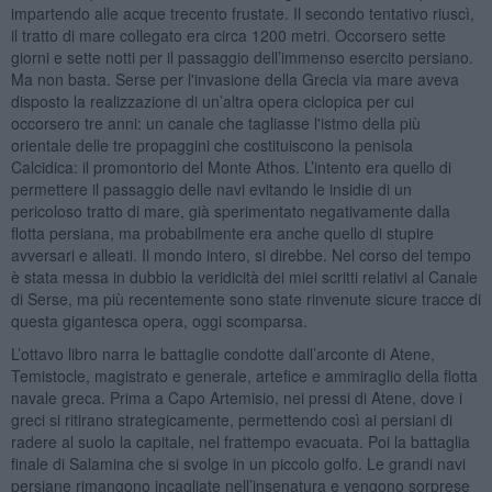
impartendo alle acque trecento frustate. Il secondo tentativo riuscì,
il tratto di mare collegato era circa 1200 metri. Occorsero sette
giorni e sette notti per il passaggio dell’immenso esercito persiano.
Ma non basta. Serse per l'invasione della Grecia via mare aveva
disposto la realizzazione di un’altra opera ciclopica per cui
occorsero tre anni: un canale che tagliasse l'istmo della più
orientale delle tre propaggini che costituiscono la penisola
Calcidica: il promontorio del Monte Athos. L’intento era quello di
permettere il passaggio delle navi evitando le insidie di un
pericoloso tratto di mare, già sperimentato negativamente dalla
flotta persiana, ma probabilmente era anche quello di stupire
avversari e alleati. Il mondo intero, si direbbe. Nel corso del tempo
è stata messa in dubbio la veridicità dei miei scritti relativi al Canale
di Serse, ma più recentemente sono state rinvenute sicure tracce di
questa gigantesca opera, oggi scomparsa.
L’ottavo libro narra le battaglie condotte dall’arconte di Atene,
Temistocle, magistrato e generale, artefice e ammiraglio della flotta
navale greca. Prima a Capo Artemisio, nei pressi di Atene, dove i
greci si ritirano strategicamente, permettendo così ai persiani di
radere al suolo la capitale, nel frattempo evacuata. Poi la battaglia
finale di Salamina che si svolge in un piccolo golfo. Le grandi navi
persiane rimangono incagliate nell’insenatura e vengono sorprese