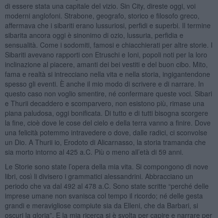
di essere stata una capitale del vizio. Sin City, direste oggi, voi
moderni anglofoni. Strabone, geografo, storico e filosofo greco,
affermava che i sibariti erano lussuriosi, perfidi e superbi. Il termine
sibarita ancora oggi è sinonimo di ozio, lussuria, perfidia e
sensualità. Come i sodomiti, famosi e chiacchierati per altre storie. I
Sibariti avevano rapporti con Etruschi e Ioni, popoli noti per la loro
inclinazione al piacere, amanti dei bei vestiti e del buon cibo. Mito,
fama e realtà si intrecciano nella vita e nella storia, ingigantendone
spesso gli eventi. È anche il mio modo di scrivere e di narrare. In
questo caso non voglio smentire, né confermare queste voci. Sibari
e Thurii decaddero e scomparvero, non esistono più, rimase una
piana paludosa, oggi bonificata. Di tutto e di tutti bisogna scorgere
la fine, cioè dove le cose del cielo e della terra vanno a finire. Dove
una felicità potemmo intravedere o dove, dalle radici, ci sconvolse
un Dio. A Thurii io, Erodoto di Alicarnasso, la storia tramanda che
sia morto intorno al 425 a.C. Più o meno all’età di 59 anni.
Le Storie sono state l’opera della mia vita. Si compongono di nove
libri, così li divisero i grammatici alessandrini. Abbracciano un
periodo che va dal 492 al 478 a.C. Sono state scritte “perché delle
imprese umane non svanisca col tempo il ricordo; né delle gesta
grandi e meravigliose compiute sia da Elleni, che da Barbari, si
oscuri la gloria”. E la mia ricerca si è svolta per capire e narrare per