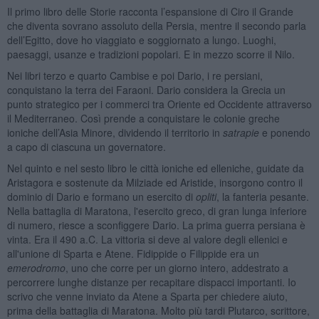
Il primo libro delle Storie racconta l’espansione di Ciro il Grande
che diventa sovrano assoluto della Persia, mentre il secondo parla
dell’Egitto, dove ho viaggiato e soggiornato a lungo. Luoghi,
paesaggi, usanze e tradizioni popolari. E in mezzo scorre il Nilo.
Nei libri terzo e quarto Cambise e poi Dario, i re persiani,
conquistano la terra dei Faraoni. Dario considera la Grecia un
punto strategico per i commerci tra Oriente ed Occidente attraverso
il Mediterraneo. Così prende a conquistare le colonie greche
ioniche dell’Asia Minore, dividendo il territorio in
satrapie
e ponendo
a capo di ciascuna un governatore.
Nel quinto e nel sesto libro le città ioniche ed elleniche, guidate da
Aristagora e sostenute da Milziade ed Aristide, insorgono contro il
dominio di Dario e formano un esercito di
opliti
, la fanteria pesante.
Nella battaglia di Maratona, l'esercito greco, di gran lunga inferiore
di numero, riesce a sconfiggere Dario. La prima guerra persiana è
vinta. Era il 490 a.C. La vittoria si deve al valore degli ellenici e
all'unione di Sparta e Atene. Fidippide o Filippide era un
emerodromo
, uno che corre per un giorno intero, addestrato a
percorrere lunghe distanze per recapitare dispacci importanti. Io
scrivo che venne inviato da Atene a Sparta per chiedere aiuto,
prima della battaglia di Maratona. Molto più tardi Plutarco, scrittore,