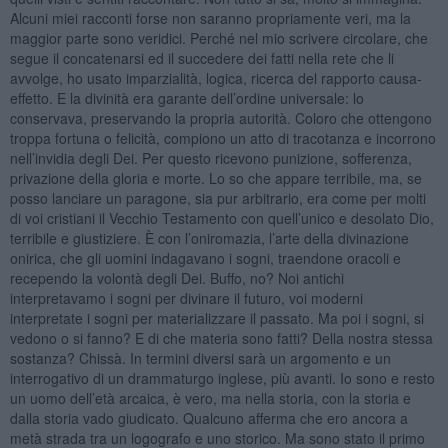
Alcuni miei racconti forse non saranno propriamente veri, ma la
maggior parte sono veridici. Perché nel mio scrivere circolare, che
segue il concatenarsi ed il succedere dei fatti nella rete che li
avvolge, ho usato imparzialità, logica, ricerca del rapporto causa-
effetto. E la divinità era garante dell’ordine universale: lo
conservava, preservando la propria autorità. Coloro che ottengono
troppa fortuna o felicità, compiono un atto di tracotanza e incorrono
nell’invidia degli Dei. Per questo ricevono punizione, sofferenza,
privazione della gloria e morte. Lo so che appare terribile, ma, se
posso lanciare un paragone, sia pur arbitrario, era come per molti
di voi cristiani il Vecchio Testamento con quell’unico e desolato Dio,
terribile e giustiziere. È con l’oniromazia, l’arte della divinazione
onirica, che gli uomini indagavano i sogni, traendone oracoli e
recependo la volontà degli Dei. Buffo, no? Noi antichi
interpretavamo i sogni per divinare il futuro, voi moderni
interpretate i sogni per materializzare il passato. Ma poi i sogni, si
vedono o si fanno? E di che materia sono fatti? Della nostra stessa
sostanza? Chissà. In termini diversi sarà un argomento e un
interrogativo di un drammaturgo inglese, più avanti. Io sono e resto
un uomo dell’età arcaica, è vero, ma nella storia, con la storia e
dalla storia vado giudicato. Qualcuno afferma che ero ancora a
metà strada tra un logografo e uno storico. Ma sono stato il primo