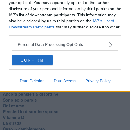
your opt-out. You may separately opt-out of the further
alle 20:00 direttamente nella tua casella di posta.
disclosure of your personal information by third parties on the
Basta cliccare
QUI
IAB’s list of downstream participants. This information may
Ti potrebbe interessare anche:
also be disclosed by us to third parties on the
IAB’s List of
Downstream Participants
that may further disclose it to other
third parties.
Articoli dal Blog “Racconti della domenica” di Marco Celati
La controversia degli azzimi
Personal Data Processing Opt Outs
Finale
L'archivio
I nomi
CONFIRM
Essere
Res rebus
De mente
Data Deletion
Data Access
Privacy Policy
La marcia
Confessioni del pappagallo
Ancora pensieri & disordine
Sono solo parole
Odi et amo
Pensieri in disordine sparso
Vitamina D
La strada
Caso & cambiamento