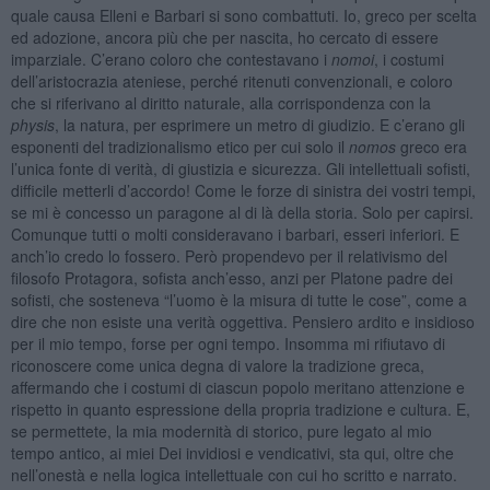
quale causa Elleni e Barbari si sono combattuti. Io, greco per scelta
ed adozione, ancora più che per nascita, ho cercato di essere
imparziale. C’erano coloro che contestavano i
nomoi
, i costumi
dell’aristocrazia ateniese, perché ritenuti convenzionali, e coloro
che si riferivano al diritto naturale, alla corrispondenza con la
physis
, la natura, per esprimere un metro di giudizio. E c’erano gli
esponenti del tradizionalismo etico per cui solo il
nomos
greco era
l’unica fonte di verità, di giustizia e sicurezza. Gli intellettuali sofisti,
difficile metterli d’accordo! Come le forze di sinistra dei vostri tempi,
se mi è concesso un paragone al di là della storia. Solo per capirsi.
Comunque tutti o molti consideravano i barbari, esseri inferiori. E
anch’io credo lo fossero. Però propendevo per il relativismo del
filosofo Protagora, sofista anch’esso, anzi per Platone padre dei
sofisti, che sosteneva “l’uomo è la misura di tutte le cose”, come a
dire che non esiste una verità oggettiva. Pensiero ardito e insidioso
per il mio tempo, forse per ogni tempo. Insomma mi rifiutavo di
riconoscere come unica degna di valore la tradizione greca,
affermando che i costumi di ciascun popolo meritano attenzione e
rispetto in quanto espressione della propria tradizione e cultura. E,
se permettete, la mia modernità di storico, pure legato al mio
tempo antico, ai miei Dei invidiosi e vendicativi, sta qui, oltre che
nell’onestà e nella logica intellettuale con cui ho scritto e narrato.