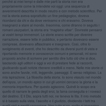
perché ai miei tempi e dalle mie parti la storia non era
propriamente come la intendete voi oggi: una sequenza di
avvenimenti descritta in modo neutro e con metodo scientifico. Per
noi la storia aveva soprattutto un fine pedagogico, doveva
ricordarci da chi e da dove venivamo e chi eravamo. Doveva
insegnarci a stare al mondo. Insomma, come diranno in seguito i
romani usurpatori, la storia era
“magistra vitae”
. Dovreste pensarci
ai vostri tempi immemori. Le storie erano scritte per divenire
narrazione, essere lette in pubblico, e pertanto dovevano essere
comprese, dovevano affascinare e insegnare. Così, oltre lo
svolgimento di eventi, che ho descritto da diversi punti di vista e
riportando memorie e conoscenze comuni e personali, mi sono
proposto anche di scrivere per sentito dire tutto ciò che si dice,
lasciando agli uditori e oggi a voi di prestare fede ai racconti,
giudicando quali notizie ritenere credibili o meno. Nelle mie storie ci
sono anche favole, miti, leggende, paesaggi. E senso religioso. La
mia ispirazione. La filosofia della storia. Io sono vissuto nel mondo
dell’
epos
, un mondo epico in cui gli uomini cercano la gloria e la
memoria imperitura. Per questo agiscono. Quindi lo scopo era
quello di narrare le gesta degli eroi, la fama conseguita e i rovesci
del destino. E il Dio, sopra tutti noi, ne teneva le fila. Il mio metodo
si è basato sulla vista, l’ascolto e il giudizio, dividendo i fatti tra
quelli visti e sentiti raccontare. Non tutto si sa, molto si immagina.