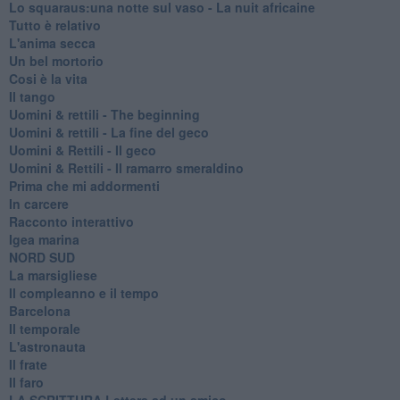
Lo squaraus:una notte sul vaso - La nuit africaine
Tutto è relativo
L'anima secca
Un bel mortorio
Cosi è la vita
Il tango
​Uomini & rettili - The beginning
​Uomini & rettili - La fine del geco
Uomini & Rettili - Il geco
Uomini & Rettili - Il ramarro smeraldino
Prima che mi addormenti
In carcere
Racconto interattivo
Igea marina
​NORD SUD
La marsigliese
Il compleanno e il tempo
Barcelona
Il temporale
L'astronauta
Il frate
Il faro
​LA SCRITTURA Lettera ad un amico