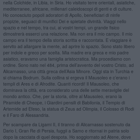
nella Colchide, in Libia, in Siria. Ho visitato terre orientali, asiatiche,
mediterranee, africane, millenari caleidoscopi di genti e di culture.
Ho conosciuto popoli adoratori di Apollo, beneficiari di ninfe
propizie, seguaci di munifici Dei e spietate divinità. Viaggi nello
spazio e nel tempo, tra cui, ai vostri tempi, un grande fisico
dimostrerà esserci una relazione. Ma non era il mio campo. Il mio
campo era il tempo della storia scritta e raccontata. E viaggiare è
servito ad allargare la mente, ad aprire lo spazio. Sono stato libero
per indole e greco per scelta. Mia madre era greca e mio padre
asiatico, eravamo una famiglia aristocratica. Ma procediamo con
ordine. Sono nato nel 484, prima dell’avvento del vostro Cristo, ad
Alicarnasso, una città greca dell’Asia Minore. Oggi sta in Turchia e
si chiama Bodrum. Sulla collina si ergeva il Mausoleo e c’erano i
templi di Ares e di Afrodite. Quanti ricordi! Il Mausoleo, che
dominava la città, era considerato una delle sette meraviglie del
mondo antico. Che, per la storia, oltre al Mausoleo, erano la
Piramide di Cheope, i Giardini pensili di Babilonia, il Tempio di
Artemide ad Efeso, la statua di Zeus ad Olimpia, il Colosso di Rodi
e il Faro di Alessandria.
Per scampare da Ligami II, il tiranno di Alicarnasso sostenuto da
Dario I, Gran Re di Persia, fuggii a Samo e ritornai in patria solo
dopo la cacciata di quel despota. Ho soggiornato ad Atene, dove