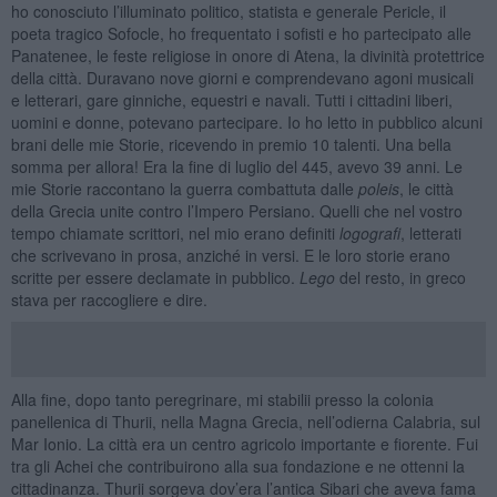
ho conosciuto l’illuminato politico, statista e generale Pericle, il
poeta tragico Sofocle, ho frequentato i sofisti e ho partecipato alle
Panatenee, le feste religiose in onore di Atena, la divinità protettrice
della città. Duravano nove giorni e comprendevano agoni musicali
e letterari, gare ginniche, equestri e navali. Tutti i cittadini liberi,
uomini e donne, potevano partecipare. Io ho letto in pubblico alcuni
brani delle mie Storie, ricevendo in premio 10 talenti. Una bella
somma per allora! Era la fine di luglio del 445, avevo 39 anni. Le
mie Storie raccontano la guerra combattuta dalle
poleis
, le città
della Grecia unite contro l’Impero Persiano. Quelli che nel vostro
tempo chiamate scrittori, nel mio erano definiti
logografi
, letterati
che scrivevano in prosa, anziché in versi. E le loro storie erano
scritte per essere declamate in pubblico.
Lego
del resto, in greco
stava per raccogliere e dire.
Alla fine, dopo tanto peregrinare, mi stabilii presso la colonia
panellenica di Thurii, nella Magna Grecia, nell’odierna Calabria, sul
Mar Ionio. La città era un centro agricolo importante e fiorente. Fui
tra gli Achei che contribuirono alla sua fondazione e ne ottenni la
cittadinanza. Thurii sorgeva dov’era l’antica Sibari che aveva fama