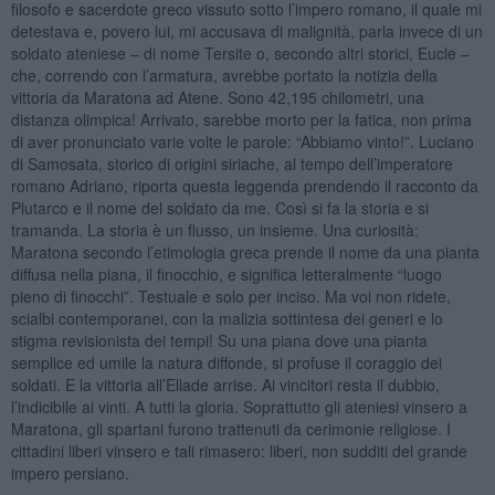
filosofo e sacerdote greco vissuto sotto l’impero romano, il quale mi
detestava e, povero lui, mi accusava di malignità, parla invece di un
soldato ateniese – di nome Tersite o, secondo altri storici, Eucle –
che, correndo con l’armatura, avrebbe portato la notizia della
vittoria da Maratona ad Atene. Sono 42,195 chilometri, una
distanza olimpica! Arrivato, sarebbe morto per la fatica, non prima
di aver pronunciato varie volte le parole: “Abbiamo vinto!”. Luciano
di Samosata, storico di origini siriache, al tempo dell’imperatore
romano Adriano, riporta questa leggenda prendendo il racconto da
Plutarco e il nome del soldato da me. Così si fa la storia e si
tramanda. La storia è un flusso, un insieme. Una curiosità:
Maratona secondo l’etimologia greca prende il nome da una pianta
diffusa nella piana, il finocchio, e significa letteralmente “luogo
pieno di finocchi”. Testuale e solo per inciso. Ma voi non ridete,
scialbi contemporanei, con la malizia sottintesa dei generi e lo
stigma revisionista dei tempi! Su una piana dove una pianta
semplice ed umile la natura diffonde, si profuse il coraggio dei
soldati. E la vittoria all’Ellade arrise. Ai vincitori resta il dubbio,
l’indicibile ai vinti. A tutti la gloria. Soprattutto gli ateniesi vinsero a
Maratona, gli spartani furono trattenuti da cerimonie religiose. I
cittadini liberi vinsero e tali rimasero: liberi, non sudditi del grande
impero persiano.