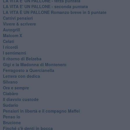
LA VITA E' UN PALLONE - terza puntata
LA VITA E' UN PALLONE - seconda puntata
LA VITA È UN PALLONE Romanzo breve in 5 puntate
Cattivi pensieri
Vivere & scrivere
Autogrill
Malcom X
Celati
I ricordi
I sentimenti
Il ritorno di Belzeba
Gigi e la Madonna di Montenero
Ferragosto a Quercianella
Lettera con dedica
Silvano
Ora e sempre
Ciabàro
Il diavolo custode
Sudario
Pensieri in libertà e il compagno Maffei
Penso io
Brucione
Finché c'è denti in bocca