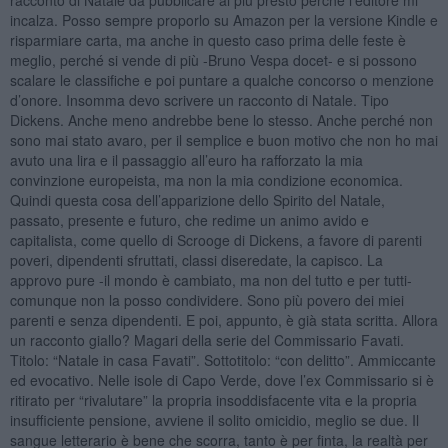
incalza. Posso sempre proporlo su Amazon per la versione Kindle e
risparmiare carta, ma anche in questo caso prima delle feste è
meglio, perché si vende di più -Bruno Vespa docet- e si possono
scalare le classifiche e poi puntare a qualche concorso o menzione
d’onore. Insomma devo scrivere un racconto di Natale. Tipo
Dickens. Anche meno andrebbe bene lo stesso. Anche perché non
sono mai stato avaro, per il semplice e buon motivo che non ho mai
avuto una lira e il passaggio all’euro ha rafforzato la mia
convinzione europeista, ma non la mia condizione economica.
Quindi questa cosa dell’apparizione dello Spirito del Natale,
passato, presente e futuro, che redime un animo avido e
capitalista, come quello di Scrooge di Dickens, a favore di parenti
poveri, dipendenti sfruttati, classi diseredate, la capisco. La
approvo pure -il mondo è cambiato, ma non del tutto e per tutti-
comunque non la posso condividere. Sono più povero dei miei
parenti e senza dipendenti. E poi, appunto, è già stata scritta. Allora
un racconto giallo? Magari della serie del Commissario Favati.
Titolo: “Natale in casa Favati”. Sottotitolo: “con delitto”. Ammiccante
ed evocativo. Nelle isole di Capo Verde, dove l’ex Commissario si è
ritirato per “rivalutare” la propria insoddisfacente vita e la propria
insufficiente pensione, avviene il solito omicidio, meglio se due. Il
sangue letterario è bene che scorra, tanto è per finta, la realtà per