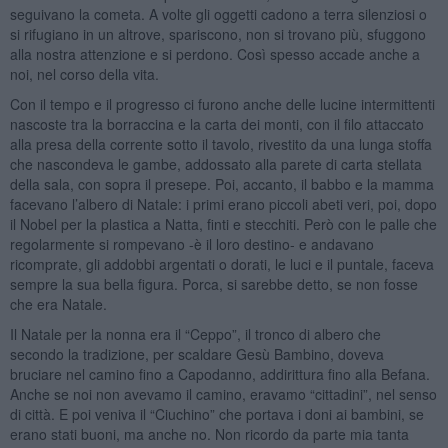
seguivano la cometa. A volte gli oggetti cadono a terra silenziosi o
si rifugiano in un altrove, spariscono, non si trovano più, sfuggono
alla nostra attenzione e si perdono. Così spesso accade anche a
noi, nel corso della vita.
Con il tempo e il progresso ci furono anche delle lucine intermittenti
nascoste tra la borraccina e la carta dei monti, con il filo attaccato
alla presa della corrente sotto il tavolo, rivestito da una lunga stoffa
che nascondeva le gambe, addossato alla parete di carta stellata
della sala, con sopra il presepe. Poi, accanto, il babbo e la mamma
facevano l’albero di Natale: i primi erano piccoli abeti veri, poi, dopo
il Nobel per la plastica a Natta, finti e stecchiti. Però con le palle che
regolarmente si rompevano -è il loro destino- e andavano
ricomprate, gli addobbi argentati o dorati, le luci e il puntale, faceva
sempre la sua bella figura. Porca, si sarebbe detto, se non fosse
che era Natale.
Il Natale per la nonna era il “Ceppo”, il tronco di albero che
secondo la tradizione, per scaldare Gesù Bambino, doveva
bruciare nel camino fino a Capodanno, addirittura fino alla Befana.
Anche se noi non avevamo il camino, eravamo “cittadini”, nel senso
di città. E poi veniva il “Ciuchino” che portava i doni ai bambini, se
erano stati buoni, ma anche no. Non ricordo da parte mia tanta