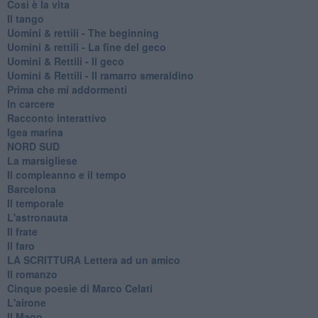
Cosi è la vita
Il tango
​Uomini & rettili - The beginning
​Uomini & rettili - La fine del geco
Uomini & Rettili - Il geco
Uomini & Rettili - Il ramarro smeraldino
Prima che mi addormenti
In carcere
Racconto interattivo
Igea marina
​NORD SUD
La marsigliese
Il compleanno e il tempo
Barcelona
Il temporale
L'astronauta
Il frate
Il faro
​LA SCRITTURA Lettera ad un amico
Il romanzo
Cinque poesie di Marco Celati
L'airone
Il Mago