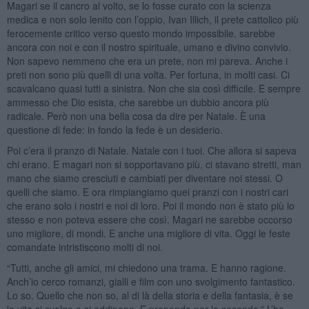
Magari se il cancro al volto, se lo fosse curato con la scienza
medica e non solo lenito con l’oppio, Ivan Illich, il prete cattolico più
ferocemente critico verso questo mondo impossibile, sarebbe
ancora con noi e con il nostro spirituale, umano e divino convivio.
Non sapevo nemmeno che era un prete, non mi pareva. Anche i
preti non sono più quelli di una volta. Per fortuna, in molti casi. Ci
scavalcano quasi tutti a sinistra. Non che sia così difficile. E sempre
ammesso che Dio esista, che sarebbe un dubbio ancora più
radicale. Però non una bella cosa da dire per Natale. È una
questione di fede: in fondo la fede è un desiderio.
Poi c’era il pranzo di Natale. Natale con i tuoi. Che allora si sapeva
chi erano. E magari non si sopportavano più, ci stavano stretti, man
mano che siamo cresciuti e cambiati per diventare noi stessi. O
quelli che siamo. E ora rimpiangiamo quei pranzi con i nostri cari
che erano solo i nostri e noi di loro. Poi il mondo non è stato più lo
stesso e non poteva essere che così. Magari ne sarebbe occorso
uno migliore, di mondi. E anche una migliore di vita. Oggi le feste
comandate intristiscono molti di noi.
“Tutti, anche gli amici, mi chiedono una trama. E hanno ragione.
Anch’io cerco romanzi, gialli e film con uno svolgimento fantastico.
Lo so. Quello che non so, al di là della storia e della fantasia, è se
la vita si svolge o si addipana. E propendo per la seconda.” L’ha