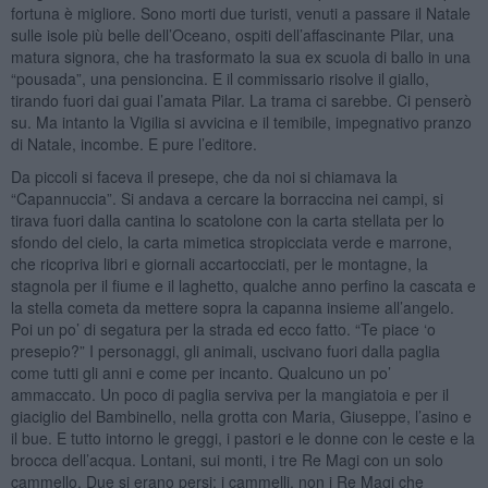
fortuna è migliore. Sono morti due turisti, venuti a passare il Natale
sulle isole più belle dell’Oceano, ospiti dell’affascinante Pilar, una
matura signora, che ha trasformato la sua ex scuola di ballo in una
“pousada”, una pensioncina. E il commissario risolve il giallo,
tirando fuori dai guai l’amata Pilar. La trama ci sarebbe. Ci penserò
su. Ma intanto la Vigilia si avvicina e il temibile, impegnativo pranzo
di Natale, incombe. E pure l’editore.
Da piccoli si faceva il presepe, che da noi si chiamava la
“Capannuccia”. Si andava a cercare la borraccina nei campi, si
tirava fuori dalla cantina lo scatolone con la carta stellata per lo
sfondo del cielo, la carta mimetica stropicciata verde e marrone,
che ricopriva libri e giornali accartocciati, per le montagne, la
stagnola per il fiume e il laghetto, qualche anno perfino la cascata e
la stella cometa da mettere sopra la capanna insieme all’angelo.
Poi un po’ di segatura per la strada ed ecco fatto. “Te piace ‘o
presepio?” I personaggi, gli animali, uscivano fuori dalla paglia
come tutti gli anni e come per incanto. Qualcuno un po’
ammaccato. Un poco di paglia serviva per la mangiatoia e per il
giaciglio del Bambinello, nella grotta con Maria, Giuseppe, l’asino e
il bue. E tutto intorno le greggi, i pastori e le donne con le ceste e la
brocca dell’acqua. Lontani, sui monti, i tre Re Magi con un solo
cammello. Due si erano persi: i cammelli, non i Re Magi che