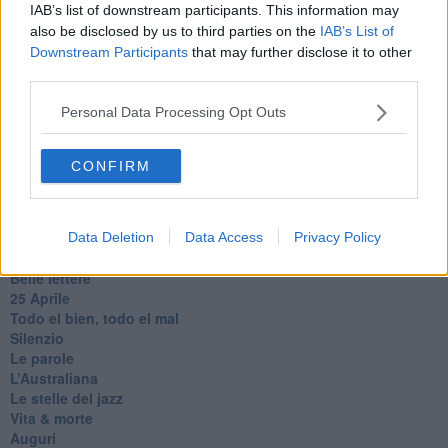
IAB’s list of downstream participants. This information may
Gracias a la vida
also be disclosed by us to third parties on the
IAB’s List of
Somnium
Downstream Participants
that may further disclose it to other
Fly me to the moon
third parties.
Hop!
O sonho de um prisioneiro
Personal Data Processing Opt Outs
Memòrias
Sto qui
Scrivi
CONFIRM
Bestiario
Pillole
Veglia
​“D” come delitto
Data Deletion
Data Access
Privacy Policy
D
Belle lettere
25 Aprile
Todo el bien, todo el mal
Silenzio
Le parole
​L’Australiana
Le stelle del jazz
Vita & morte
Auguri