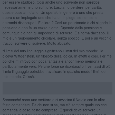
per essere studioso. Così anche uno scrivente non sarebbe
necessariamente uno scrittore. Lasciamo perdere, per carità,
queste cose annoiano. Un operaio in genere è uno che presta
opera e un impiegato uno che ha un impiego, se non sono
entrambi disoccupati. E allora!? Così un pensionato è chi si gode la
pensione e non fa un cazzo niente. Dipende dalla pensione e
comunque ciò non gli impedisce di scrivere. E si torna daccapo. Il
mio è un ragionamento circolare, senza sbocco. E poi è un vecchio
trucco, scrivere di scrivere. Molto abusato.
“I limiti del mio linguaggio significano i limiti del mio mondo”, lo
diceva Wittgenstein, un filosofo della logica. In effetti è così. Per me
poi che mi ritrovo con poca fantasia e ancor meno memoria è
particolarmente vero. Perché forse se ricordassi o inventassi di più,
il mio linguaggio potrebbe travalicare in qualche modo i limiti del
mio mondo. Chissà.
Sennonché sono uno scrittore e si avvicina il Natale con le altre
feste comandate. Da chi non si sa, ma c’è sempre qualcuno che
comanda le cose, feste comprese. E quindi devo scrivere un
racconto di Natale da pubblicare al più presto perché l’editore mi