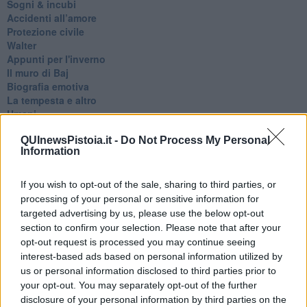
Sogni & incubi
Accidenti all’amore
Protezione civile
Walter
Appunti per l'inverno
Il muro di Baj
Biografia emotiva
La tempesta e altro
Umani
I bolidi
QUInewsPistoia.it -
Do Not Process My Personal
Parole
Information
Amarezza
Colpa & merito
Vento
If you wish to opt-out of the sale, sharing to third parties, or
​LA PANCHINA ROSSA Requiem per il Commissario
processing of your personal or sensitive information for
Ospedali del cuore
targeted advertising by us, please use the below opt-out
Coraçào
section to confirm your selection. Please note that after your
Charlie
opt-out request is processed you may continue seeing
Il telefono del vento
interest-based ads based on personal information utilized by
Testamento & Commiato
us or personal information disclosed to third parties prior to
Poeta
your opt-out. You may separately opt-out of the further
​La colpa - Memorie del commissario
disclosure of your personal information by third parties on the
Autunno