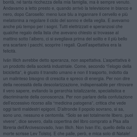
bontà, né tanta ricchezza della mia famiglia, ma è sempre venuto.
Andavamo a letto presto e, quando arrivò la televisione in bianco e
nero, dopo Carosello: meno luce blu a ingannare il cervello e più
melatonina a regolare il ciclo del sonno e della veglia. E avevamo
anche più tempo per i sogni. Tutti elettrizzati e speranzosi che
qualche regalo della lista che avevano chiesto si trovasse al
mattino sotto l’albero, ci si svegliava prima del solito e il più bello
era scartare i pacchi, scoprire i regali. Quell’aspettativa era la
felicità.
Iván Illich avrebbe detto speranza, non aspettativa. L’aspettativa è
un prodotto della società industriale. Come, secondo “l’elogio della
bicicletta”, è giusto il transito umano e non il trasporto, indotto da
un malinteso bisogno di crescita e spreco di energia. Per non dire
della necessità della descolarizzazione, indispensabile per ritrovare
il vero sapere, evitando la gerarchia totalizzante, specialistica e
discriminante della conoscenza. Per non parlare della confutazione
dell’eccessivo ricorso alla “medicina patogena”, critica che vede
oggi tanti maldestri epigoni. D’altronde il popolo sovrano, si sa,
sono uno, nessuno e centomila. “Solo se sei totalmente libero, puoi
vivere”, dice severo, dalla copertina del libro comprato a Pisa alla
libreria dell’Arcivescovado, Ivan Illich. Non Ivan Il’ic, quello della cui
morte scrisse Lev Tolstoj. E che palle, però, e mica solo di Natale!