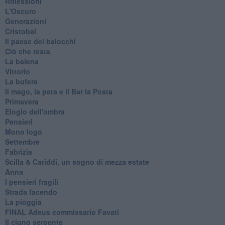
Riflessioni
L'Oscuro
Generazioni
Cristobal
Il paese dei balocchi
Ciò che resta
La balena
Vittorio
La bufera
Il mago, la pera e il Bar la Posta
Primavera
Elogio dell'ombra
Pensieri
Mono logo
Settembre
Fabrizia
​Scilla & Cariddi, un sogno di mezza estate
Anna
I pensieri fragili
Strada facendo
La pioggia
FINAL Adeus commissario Favati
Il cigno serpente