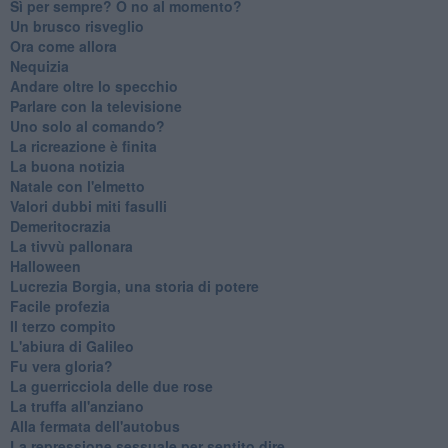
​Sì per sempre? O no al momento?
Un brusco risveglio
Ora come allora
Nequizia
Andare oltre lo specchio
Parlare con la televisione
Uno solo al comando?
La ricreazione è finita
La buona notizia
Natale con l'elmetto
Valori dubbi miti fasulli
Demeritocrazia
La tivvù pallonara
Halloween
​Lucrezia Borgia, una storia di potere
Facile profezia
Il terzo compito
L'abiura di Galileo
Fu vera gloria?
La guerricciola delle due rose
La truffa all'anziano
Alla fermata dell'autobus
La repressione sessuale per sentito dire