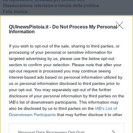
Diseducazione televisiva e inerzia della politica
Foto storica
Esequie solenni
Nostalgia del sangue blu
QUInewsPistoia.it -
Do Not Process My Personal
Teste calde
Information
Non avere e non essere
Armiamoci e... avviatevi
If you wish to opt-out of the sale, sharing to third parties, or
Da Capodanno a Carnevale
processing of your personal or sensitive information for
Schizzi di fango
Sor-riso amaro
targeted advertising by us, please use the below opt-out
Fine anno al ristorante
section to confirm your selection. Please note that after your
La festa di Capodanno
opt-out request is processed you may continue seeing
Natale 2024
interest-based ads based on personal information utilized by
Re e regnanti
us or personal information disclosed to third parties prior to
A noi interessa il dito non la luna
your opt-out. You may separately opt-out of the further
Come rubare allo stato e vivere felici
disclosure of your personal information by third parties on the
Una performance
IAB’s list of downstream participants. This information may
Il compagno
also be disclosed by us to third parties on the
IAB’s List of
​Io (allo specchio)
Downstream Participants
that may further disclose it to other
Tramonto
third parties.
Passato, presente, futuro
La virtù del non fare
Personal Data Processing Opt Outs