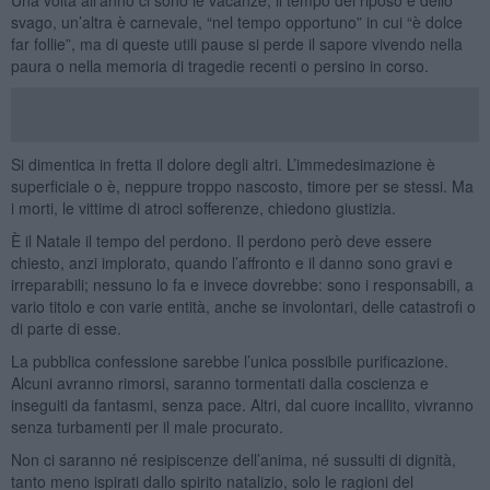
svago, un’altra è carnevale, “nel tempo opportuno” in cui “è dolce
far follie”, ma di queste utili pause si perde il sapore vivendo nella
paura o nella memoria di tragedie recenti o persino in corso.
Si dimentica in fretta il dolore degli altri. L’immedesimazione è
superficiale o è, neppure troppo nascosto, timore per se stessi. Ma
i morti, le vittime di atroci sofferenze, chiedono giustizia.
È il Natale il tempo del perdono. Il perdono però deve essere
chiesto, anzi implorato, quando l’affronto e il danno sono gravi e
irreparabili; nessuno lo fa e invece dovrebbe: sono i responsabili, a
vario titolo e con varie entità, anche se involontari, delle catastrofi o
di parte di esse.
La pubblica confessione sarebbe l’unica possibile purificazione.
Alcuni avranno rimorsi, saranno tormentati dalla coscienza e
inseguiti da fantasmi, senza pace. Altri, dal cuore incallito, vivranno
senza turbamenti per il male procurato.
Non ci saranno né resipiscenze dell’anima, né sussulti di dignità,
tanto meno ispirati dallo spirito natalizio, solo le ragioni del