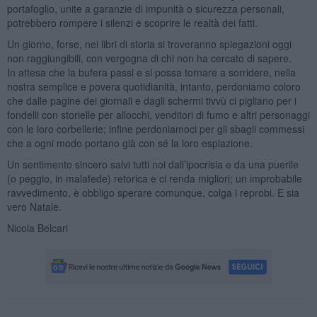
portafoglio, unite a garanzie di impunità o sicurezza personali,
potrebbero rompere i silenzi e scoprire le realtà dei fatti.
Un giorno, forse, nei libri di storia si troveranno spiegazioni oggi
non raggiungibili, con vergogna di chi non ha cercato di sapere.
In attesa che la bufera passi e si possa tornare a sorridere, nella
nostra semplice e povera quotidianità, intanto, perdoniamo coloro
che dalle pagine dei giornali e dagli schermi tivvù ci pigliano per i
fondelli con storielle per allocchi, venditori di fumo e altri personaggi
con le loro corbellerie; infine perdoniamoci per gli sbagli commessi
che a ogni modo portano già con sé la loro espiazione.
Un sentimento sincero salvi tutti noi dall’ipocrisia e da una puerile
(o peggio, in malafede) retorica e ci renda migliori; un improbabile
ravvedimento, è obbligo sperare comunque, colga i reprobi. E sia
vero Natale.
Nicola Belcari