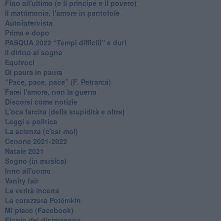
Fino all'ultimo (e Il principe e il povero)
Il matrimonio, l'amore in pantofole
Autointervista
Prima e dopo
​PASQUA 2022 “Tempi difficili” e duri
Il diritto al sogno
Equivoci
Di paura in paura
​“Pace, pace, pace” (F. Petrarca)
Farei l'amore, non la guerra
Discorsi come notizie
L'oca farcita (della stupidità e oltre)
Leggi e politica
La scienza (c'est moi)
Cenone 2021-2022
Natale 2021
Sogno (in musica)
Inno all'uomo
Vanity fair
La verità incerta
La corazzata Potëmkin
Mi piace (Facebook)
Elogio del disimpegno