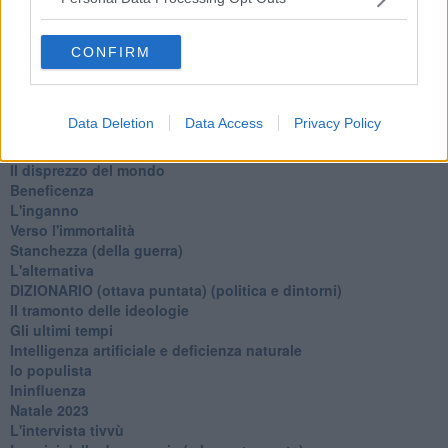
Il giorno dei saldi
L'ultimo post
Leggendo l'Eneide
CONFIRM
​(In)sicurezza stradale
Il decalogo del politico
Un calcio alla finzione
Data Deletion
Data Access
Privacy Policy
Solitudine
Mercanti nel tempio
Il disprezzo del mondo
Beneficenza
L'inganno
Verso l'immortalità
Stanchezza (della guerra)
L'alternativa
​DIZIONARIO (ottava puntata) (politica e dintorni)
Il tramonto delle ideologie
Gli ultimi tempi
Intelligenza artificiale e deficienza naturale
Io populista
Ininfluenza
Natale 2023
L'intervista tivvù