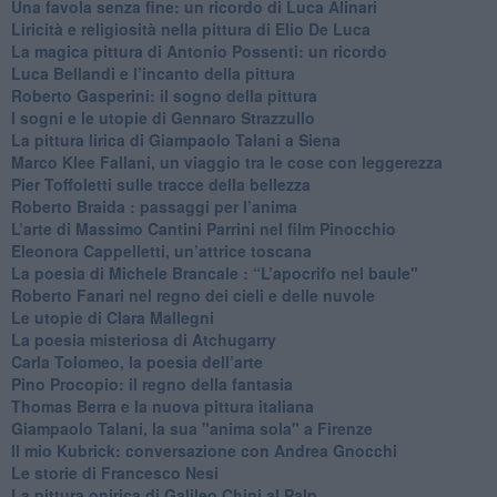
Una favola senza fine: un ricordo di Luca Alinari
Liricità e religiosità nella pittura di Elio De Luca
La magica pittura di Antonio Possenti: un ricordo
Luca Bellandi e l’incanto della pittura
​Roberto Gasperini: il sogno della pittura
I sogni e le utopie di Gennaro Strazzullo
La pittura lirica di Giampaolo Talani a Siena
​Marco Klee Fallani, un viaggio tra le cose con leggerezza
​Pier Toffoletti sulle tracce della bellezza
​Roberto Braida : passaggi per l’anima
​L’arte di Massimo Cantini Parrini nel film Pinocchio
Eleonora Cappelletti, un’attrice toscana
​La poesia di Michele Brancale : “L’apocrifo nel baule"
Roberto Fanari nel regno dei cieli e delle nuvole
Le utopie di Clara Mallegni
​La poesia misteriosa di Atchugarry
Carla Tolomeo, la poesia dell’arte
Pino Procopio: il regno della fantasia
Thomas Berra e la nuova pittura italiana
Giampaolo Talani, la sua "anima sola" a Firenze
Il mio Kubrick: conversazione con Andrea Gnocchi
Le storie di Francesco Nesi
​La pittura onirica di Galileo Chini al Palp