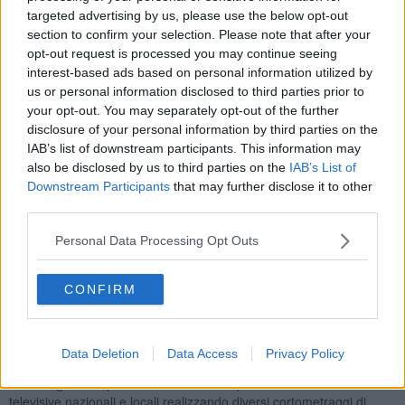
ed una inedita idea di futuro.
targeted advertising by us, please use the below opt-out
Aspetto centrale nell’arte di Toffoletti è la sua manualità del fare,
section to confirm your selection. Please note that after your
come un sapiente artigiano riesce a cogliere tutti gli elementi che gli
opt-out request is processed you may continue seeing
offre la tecnica e le novità digitali, e questi vengono uniti ad una
interest-based ads based on personal information utilized by
ricerca minuziosa dei dettagli e della composizione, un modo di
us or personal information disclosed to third parties prior to
procedere che ricorda il lavoro nelle antiche botteghe
your opt-out. You may separately opt-out of the further
rinascimentali. È ancora una volta un futuro che racchiude un cuore
disclosure of your personal information by third parties on the
antico e uno sguardo che ricorda il passato e la storia, da qui nasce
IAB’s list of downstream participants. This information may
l’originalità di un’arte che attraversa più dimensioni strutturali, in
also be disclosed by us to third parties on the
IAB’s List of
continua evoluzione e maturazione. I suoi quadri a volte hanno
Downstream Participants
that may further disclose it to other
elementi di continuità, ma puntualmente negati in sottili mutamenti
third parties.
segnici e cromatici. La storia si ripete, ma cambia anche
radicalmente e i cicli pittorici diventano delicate variazioni musicali
Personal Data Processing Opt Outs
di un’unica sinfonia: impronte digitali lasciate crescere su un
terreno infinito di geometria e bellezza.
CONFIRM
Pier Toffoletti
nasce nel 1957 e, seguendo la sua precoce
passione per la pittura, nel 1976 consegue il diploma di maestro in
arte applicata specializzato in grafica pubblicitaria e fotografia
presso il Liceo artistico di Udine. Nel 1979 apre uno studio
Data Deletion
Data Access
Privacy Policy
pubblicitario operando come creativo in campagne pubblicitarie e
come regista di spot televisivi e video clip. Collabora con emittenti
televisive nazionali e locali realizzando diversi cortometraggi di