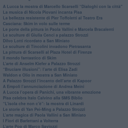
A Lucca la mostra di Marcello Scarselli “Dialoghi con la città"
​La musica di Nicola Piovani incanta Pisa
​La bellezza resistente di Pier Toffoletti al Teatro Era
​Casciana: Skim in volo sulle terme
​Le porte della pittura in Paola Vallini e Marcela Bracalenti
​Le sculture di Giulia Cenci a palazzo Strozzi
​Dilvo Lotti ricordato a San Miniato
​Le sculture di Tincolini invadono Pietrasanta
La pittura di Scarselli al Plaza Hotel di Firenze
​Il mondo fantastico di Skim
​L’arte di Anselm Kiefer a Palazzo Strozzi
​“Bruciare illusioni”: l’arte di Elisa Zadi
​Waldon e Olio in mostra a San Miniato
​A Palazzo Strozzi l’incanto dell’arte di Kapoor
​A Empoli l’annunciazione di Andrea Meini
A Lucca l’opera di Panichi, una vibrante emozione
Pisa celebra Italo Calvino alla SMS Biblio
“L’isola che non c’è”: la mostra di Linardi
​Le storie di Yan Pei-Ming a Palazzo Strozzi
​L’arte magica di Paola Vallini a San Miniato
​I Fiori di Barlettani a Volterra
​L’arte Pop di Marco Saviozzi