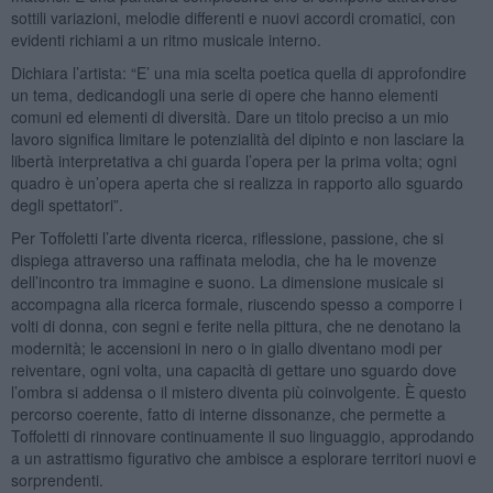
sottili variazioni, melodie differenti e nuovi accordi cromatici, con
evidenti richiami a un ritmo musicale interno.
Dichiara l’artista: “E’ una mia scelta poetica quella di approfondire
un tema, dedicandogli una serie di opere che hanno elementi
comuni ed elementi di diversità. Dare un titolo preciso a un mio
lavoro significa limitare le potenzialità del dipinto e non lasciare la
libertà interpretativa a chi guarda l’opera per la prima volta; ogni
quadro è un’opera aperta che si realizza in rapporto allo sguardo
degli spettatori”.
Per Toffoletti l’arte diventa ricerca, riflessione, passione, che si
dispiega attraverso una raffinata melodia, che ha le movenze
dell’incontro tra immagine e suono. La dimensione musicale si
accompagna alla ricerca formale, riuscendo spesso a comporre i
volti di donna, con segni e ferite nella pittura, che ne denotano la
modernità; le accensioni in nero o in giallo diventano modi per
reiventare, ogni volta, una capacità di gettare uno sguardo dove
l’ombra si addensa o il mistero diventa più coinvolgente. È questo
percorso coerente, fatto di interne dissonanze, che permette a
Toffoletti di rinnovare continuamente il suo linguaggio, approdando
a un astrattismo figurativo che ambisce a esplorare territori nuovi e
sorprendenti.