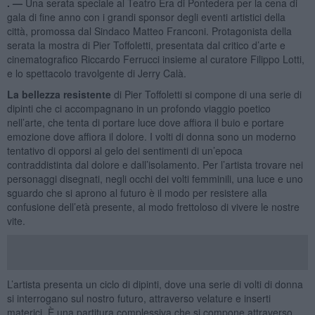
. —
Una serata speciale al Teatro Era di Pontedera per la cena di
gala di fine anno con i grandi sponsor degli eventi artistici della
città, promossa dal Sindaco Matteo Franconi. Protagonista della
serata la mostra di Pier Toffoletti, presentata dal critico d’arte e
cinematografico Riccardo Ferrucci insieme al curatore Filippo Lotti,
e lo spettacolo travolgente di Jerry Calà.
La bellezza resistente
di Pier Toffoletti si compone di una serie di
dipinti che ci accompagnano in un profondo viaggio poetico
nell’arte, che tenta di portare luce dove affiora il buio e portare
emozione dove affiora il dolore. I volti di donna sono un moderno
tentativo di opporsi al gelo dei sentimenti di un’epoca
contraddistinta dal dolore e dall’isolamento. Per l’artista trovare nei
personaggi disegnati, negli occhi dei volti femminili, una luce e uno
sguardo che si aprono al futuro è il modo per resistere alla
confusione dell’età presente, al modo frettoloso di vivere le nostre
vite.
L’artista presenta un ciclo di dipinti, dove una serie di volti di donna
si interrogano sul nostro futuro, attraverso velature e inserti
materici. È una partitura complessiva che si compone attraverso