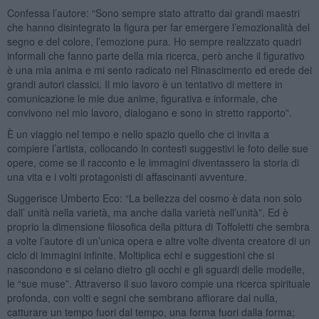
Confessa l’autore: “Sono sempre stato attratto dai grandi maestri
che hanno disintegrato la figura per far emergere l’emozionalità del
segno e del colore, l’emozione pura. Ho sempre realizzato quadri
informali che fanno parte della mia ricerca, però anche il figurativo
è una mia anima e mi sento radicato nel Rinascimento ed erede dei
grandi autori classici. Il mio lavoro è un tentativo di mettere in
comunicazione le mie due anime, figurativa e informale, che
convivono nel mio lavoro, dialogano e sono in stretto rapporto”.
È un viaggio nel tempo e nello spazio quello che ci invita a
compiere l’artista, collocando in contesti suggestivi le foto delle sue
opere, come se il racconto e le immagini diventassero la storia di
una vita e i volti protagonisti di affascinanti avventure.
Suggerisce Umberto Eco: “La bellezza del cosmo è data non solo
dall’ unità nella varietà, ma anche dalla varietà nell’unità”. Ed è
proprio la dimensione filosofica della pittura di Toffoletti che sembra
a volte l’autore di un’unica opera e altre volte diventa creatore di un
ciclo di immagini infinite. Moltiplica echi e suggestioni che si
nascondono e si celano dietro gli occhi e gli sguardi delle modelle,
le “sue muse”. Attraverso il suo lavoro compie una ricerca spirituale
profonda, con volti e segni che sembrano affiorare dal nulla,
catturare un tempo fuori dal tempo, una forma fuori dalla forma;