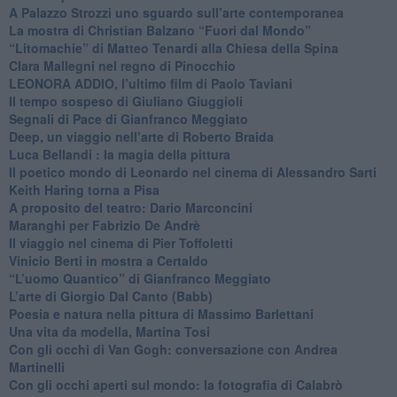
​A Palazzo Strozzi uno sguardo sull’arte contemporanea
La mostra di Christian Balzano “Fuori dal Mondo”
​“Litomachie” di Matteo Tenardi alla Chiesa della Spina
​Clara Mallegni nel regno di Pinocchio
​LEONORA ADDIO, l’ultimo film di Paolo Taviani
Il tempo sospeso di Giuliano Giuggioli
Segnali di Pace di Gianfranco Meggiato
​Deep, un viaggio nell’arte di Roberto Braida
​Luca Bellandi : la magia della pittura
​Il poetico mondo di Leonardo nel cinema di Alessandro Sarti
​Keith Haring torna a Pisa
​A proposito del teatro: Dario Marconcini
Maranghi per Fabrizio De Andrè
​Il viaggio nel cinema di Pier Toffoletti
Vinicio Berti in mostra a Certaldo
“L’uomo Quantico” di Gianfranco Meggiato
​L’arte di Giorgio Dal Canto (Babb)
Poesia e natura nella pittura di Massimo Barlettani
Una vita da modella, Martina Tosi
​Con gli occhi di Van Gogh: conversazione con Andrea
Martinelli
​Con gli occhi aperti sul mondo: la fotografia di Calabrò