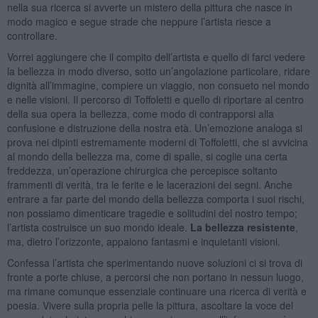
nella sua ricerca si avverte un mistero della pittura che nasce in
modo magico e segue strade che neppure l’artista riesce a
controllare.
Vorrei aggiungere che il compito dell’artista e quello di farci vedere
la bellezza in modo diverso, sotto un’angolazione particolare, ridare
dignità all’immagine, compiere un viaggio, non consueto nel mondo
e nelle visioni. Il percorso di Toffoletti e quello di riportare al centro
della sua opera la bellezza, come modo di contrapporsi alla
confusione e distruzione della nostra età. Un’emozione analoga si
prova nei dipinti estremamente moderni di Toffoletti, che si avvicina
al mondo della bellezza ma, come di spalle, si coglie una certa
freddezza, un’operazione chirurgica che percepisce soltanto
frammenti di verità, tra le ferite e le lacerazioni dei segni. Anche
entrare a far parte del mondo della bellezza comporta i suoi rischi,
non possiamo dimenticare tragedie e solitudini del nostro tempo;
l’artista costruisce un suo mondo ideale.
La bellezza resistente
,
ma, dietro l’orizzonte, appaiono fantasmi e inquietanti visioni.
Confessa l’artista che sperimentando nuove soluzioni ci si trova di
fronte a porte chiuse, a percorsi che non portano in nessun luogo,
ma rimane comunque essenziale continuare una ricerca di verità e
poesia. Vivere sulla propria pelle la pittura, ascoltare la voce del