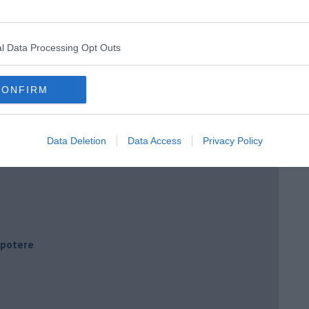
l Data Processing Opt Outs
CONFIRM
Data Deletion
Data Access
Privacy Policy
i potere