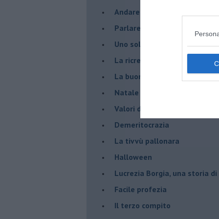
Andare oltre lo specchio
Parlare con la televisione
Persona
Uno solo al comando?
La ricreazione è finita
La buona notizia
Natale con l'elmetto
Valori dubbi miti fasulli
Demeritocrazia
La tivvù pallonara
Halloween
​Lucrezia Borgia, una storia d
Facile profezia
Il terzo compito