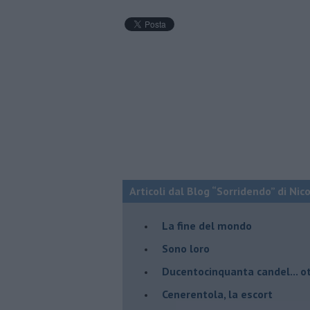
Articoli dal Blog “Sorridendo” di Nic
La fine del mondo
Sono loro
Ducentocinquanta candel... ot
Cenerentola, la escort