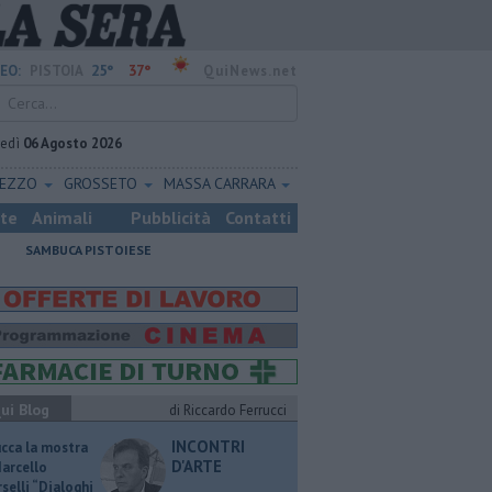
25°
37°
EO:
PISTOIA
QuiNews.net
vedì
06 Agosto 2026
REZZO
GROSSETO
MASSA CARRARA
ste
Animali
Pubblicità
Contatti
SAMBUCA PISTOIESE
ui Blog
di Riccardo Ferrucci
INCONTRI
ucca la mostra
D'ARTE
Marcello
selli “Dialoghi