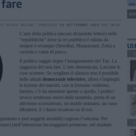
 fare
con 
QUI
DI NICOLA BELCARI - MERCOLEDÌ
18 SETTEMBRE 2024
ORE 08:00
L’arte della politica (ancora diciassette lettere) nelle
“repubbliche” dove la
res pubblica
è ridotta da
Ult
sempre e ovunque (Stendhal, Maupassant, Zola) a
caciotta e carne di porco.
C
Il politico saggio segue l’insegnamento del Tao. La
saggezza del non fare. L’arte dimenticata. Lasciare le
cose scorrere. Se scegliere il silenzio non è possibile
nelle attuali
democrazie televisive
, allora s’impieghi
la lezione dei maestri, con la formula: vedremo,
A
faremo, c’è da attendere questo o quello. I politici
invece sembrano morsi dalla tarantola, preda di un
attivismo sconsiderato, un inutile animarsi, un vano
dibattersi. E i danni ricadono su di noi.
gomento e (nei soggetti sensibili) cagiona l’orticaria. Per
C
 annunci (nell’intenzione incoraggianti promesse, nel risultato