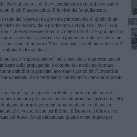
elle
élites
al potere e dell’avvicendamento di partiti avversari è
enti di chi l’ha preceduto. È la virtù dell’annullamento.
isenta dell’opera di un governo piuttosto che di quella di un
A
tistiche del lavoro, della produzione, del pil, ecc.? ma sì, con
 non si dovrebbe essere liberi di credere nel PIL? Si può pensare
se pure eccezionale, possa da solo guidare uno Stato? Certo che
pe
espressione di un vasto “blocco sociale” e dell’aiuto di esperti?
 scalpitanti vice-qualcosa.
democrazie “rappresentative” nel senso che si rappresentano, si
inistero della propaganda: è compito dei media trasformare
 buone attitudini in genialità; accostare i grandi dell’Umanità ai
 a buon mercato, del divertimento confezionato come stordimento
a concepire la partecipazione (diretta o indiretta) alle guerre,
emmeno finendo per credere agli ideali proclamati (veri o fasulli)
rivolgano ai propri governanti una preghiera: continuate a
agandate le vostre ricette per il Bene, il Buono e il Giusto, non
herzate col fuoco. Avete dimenticato quanto avete brigato per