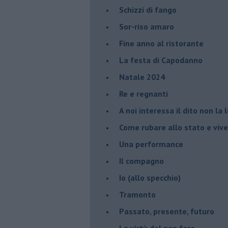
Schizzi di fango
Sor-riso amaro
Fine anno al ristorante
La festa di Capodanno
Natale 2024
Re e regnanti
A noi interessa il dito non la 
Come rubare allo stato e viver
Una performance
Il compagno
​Io (allo specchio)
Tramonto
Passato, presente, futuro
La virtù del non fare