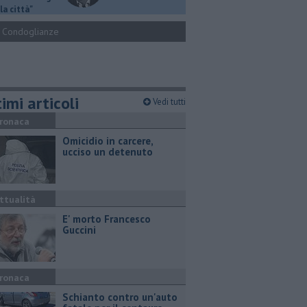
la città"
Condoglianze
imi articoli
Vedi tutti
ronaca
Omicidio in carcere,
ucciso un detenuto
ttualità
E' morto Francesco
Guccini
ronaca
Schianto contro un'auto