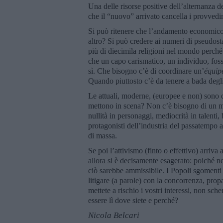
Una delle risorse positive dell’alternanza d
che il “nuovo” arrivato cancella i provvedim
Si può ritenere che l’andamento economico r
altro? Si può credere ai numeri di pseudosta
più di diecimila religioni nel mondo perché
che un capo carismatico, un individuo, fos
sì. Che bisogno c’è di coordinare un’
équi
Quando piuttosto c’è da tenere a bada degli
Le attuali, moderne, (europee e non) sono 
mettono in scena? Non c’è bisogno di un m
nullità in personaggi, mediocrità in talenti,
protagonisti dell’industria del passatempo
di massa.
Se poi l’attivismo (finto o effettivo) arriva 
allora si è decisamente esagerato: poiché n
ciò sarebbe ammissibile. I Popoli sgomenti 
litigare (a parole) con la concorrenza, prop
mettete a rischio i vostri interessi, non sc
essere lì dove siete e perché?
Nicola Belcari