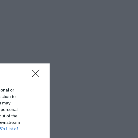
sonal or
ection to
ou may
 personal
out of the
 downstream
B’s List of