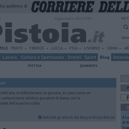
alla audience di
o
Aggiornato alle 19:30
MET
Gio
VOLE
PRATO
FIRENZE
LUCCA
PISA
LIVORNO
SIENA
A
Lavoro
Cultura e Spettacolo
Eventi
Sport
Blog
Intervi
PISTOIA
QUARRATA
ari
ria dell’arte, ex bibliotecario; ex giovane, ex sano come un
 e composizione artistica, giocatore di dama, con la
mante della parola scritta
Q
Vedi tutti gli articoli del blog di Nicola Belcari
A L
di 
Scar