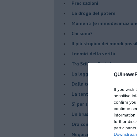
Precisazioni
La droga del potere
Momenti (e immedesimazion
Chi sono?
Il più stupido dei mondi possib
I nemici della verità
Tra Scilla e Cariddi
La legge del più forte
QUInewsPi
Dalla terra alla luna
If you wish 
La tentazione
sensitive in
confirm you
​Sì per sempre? O no al mom
continue se
Un brusco risveglio
information 
further disc
Ora come allora
participants
Nequizia
Downstream 