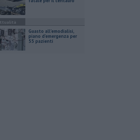
fatale per il centauro
ttualità
Guasto all'emodialisi,
piano d'emergenza per
55 pazienti