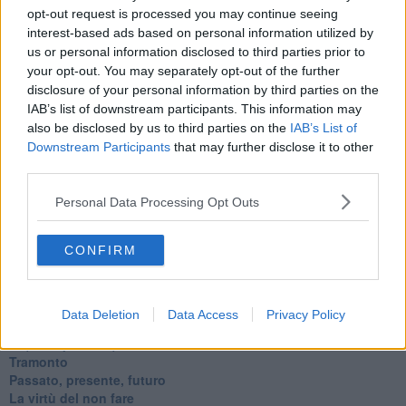
opt-out request is processed you may continue seeing
Diseducazione televisiva e inerzia della politica
interest-based ads based on personal information utilized by
Foto storica
Esequie solenni
us or personal information disclosed to third parties prior to
Nostalgia del sangue blu
your opt-out. You may separately opt-out of the further
Teste calde
disclosure of your personal information by third parties on the
Non avere e non essere
IAB’s list of downstream participants. This information may
Armiamoci e... avviatevi
also be disclosed by us to third parties on the
IAB’s List of
Da Capodanno a Carnevale
Downstream Participants
that may further disclose it to other
Schizzi di fango
third parties.
Sor-riso amaro
Fine anno al ristorante
Personal Data Processing Opt Outs
La festa di Capodanno
Natale 2024
CONFIRM
Re e regnanti
A noi interessa il dito non la luna
Come rubare allo stato e vivere felici
Una performance
Data Deletion
Data Access
Privacy Policy
Il compagno
​Io (allo specchio)
Tramonto
Passato, presente, futuro
La virtù del non fare