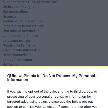
​Sì per sempre? O no al momento?
Un brusco risveglio
Ora come allora
Nequizia
Andare oltre lo specchio
Parlare con la televisione
Uno solo al comando?
La ricreazione è finita
La buona notizia
Natale con l'elmetto
Valori dubbi miti fasulli
Demeritocrazia
La tivvù pallonara
Halloween
​Lucrezia Borgia, una storia di potere
Facile profezia
QUInewsPistoia.it -
Do Not Process My Personal
Il terzo compito
Information
L'abiura di Galileo
Fu vera gloria?
If you wish to opt-out of the sale, sharing to third parties, or
La guerricciola delle due rose
processing of your personal or sensitive information for
La truffa all'anziano
targeted advertising by us, please use the below opt-out
Alla fermata dell'autobus
section to confirm your selection. Please note that after your
La repressione sessuale per sentito dire