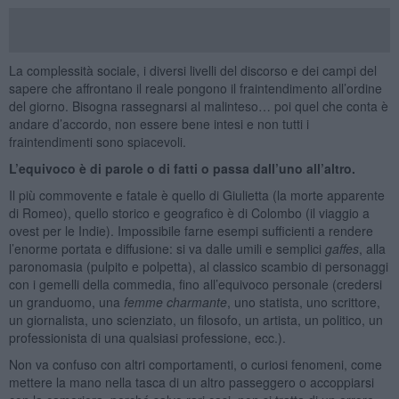
La complessità sociale, i diversi livelli del discorso e dei campi del
sapere che affrontano il reale pongono il fraintendimento all’ordine
del giorno. Bisogna rassegnarsi al malinteso… poi quel che conta è
andare d’accordo, non essere bene intesi e non tutti i
fraintendimenti sono spiacevoli.
L’equivoco è di parole o di fatti o passa dall’uno all’altro.
Il più commovente e fatale è quello di Giulietta (la morte apparente
di Romeo), quello storico e geografico è di Colombo (il viaggio a
ovest per le Indie). Impossibile farne esempi sufficienti a rendere
l’enorme portata e diffusione: si va dalle umili e semplici
gaffes
, alla
paronomasia (pulpito e polpetta), al classico scambio di personaggi
con i gemelli della commedia, fino all’equivoco personale (credersi
un granduomo, una
femme
charmante
, uno statista, uno scrittore,
un giornalista, uno scienziato, un filosofo, un artista, un politico, un
professionista di una qualsiasi professione, ecc.).
Non va confuso con altri comportamenti, o curiosi fenomeni, come
mettere la mano nella tasca di un altro passeggero o accoppiarsi