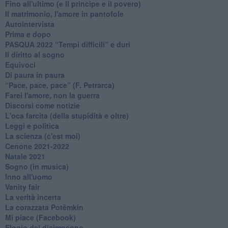
Fino all'ultimo (e Il principe e il povero)
Il matrimonio, l'amore in pantofole
Autointervista
Prima e dopo
​PASQUA 2022 “Tempi difficili” e duri
Il diritto al sogno
Equivoci
Di paura in paura
​“Pace, pace, pace” (F. Petrarca)
Farei l'amore, non la guerra
Discorsi come notizie
L'oca farcita (della stupidità e oltre)
Leggi e politica
La scienza (c'est moi)
Cenone 2021-2022
Natale 2021
Sogno (in musica)
Inno all'uomo
Vanity fair
La verità incerta
La corazzata Potëmkin
Mi piace (Facebook)
Elogio del disimpegno