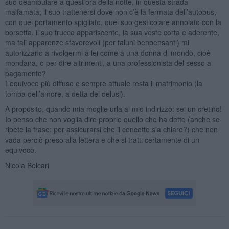
suo deambulare a quest’ora della notte, in questa strada
malfamata, il suo trattenersi dove non c’è la fermata dell’autobus,
con quel portamento spigliato, quel suo gesticolare annoiato con la
borsetta, il suo trucco appariscente, la sua veste corta e aderente,
ma tali apparenze sfavorevoli (per taluni benpensanti) mi
autorizzano a rivolgermi a lei come a una donna di mondo, cioè
mondana, o per dire altrimenti, a una professionista del sesso a
pagamento?
L’equivoco più diffuso e sempre attuale resta il matrimonio (la
tomba dell’amore, a detta dei delusi).
A proposito, quando mia moglie urla al mio indirizzo: sei un cretino!
Io penso che non voglia dire proprio quello che ha detto (anche se
ripete la frase: per assicurarsi che il concetto sia chiaro?) che non
vada perciò preso alla lettera e che si tratti certamente di un
equivoco.
Nicola Belcari