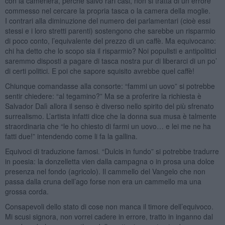
con la cameriera, perché salvo rari casi, non si tratta di un errore
commesso nel cercare la propria tasca o la camera della moglie.
I contrari alla diminuzione del numero dei parlamentari (cioè essi
stessi e i loro stretti parenti) sostengono che sarebbe un risparmio
di poco conto, l’equivalente del prezzo di un caffè. Ma equivocano:
chi ha detto che lo scopo sia il risparmio? Noi populisti e antipolitici
saremmo disposti a pagare di tasca nostra pur di liberarci di un po’
di certi politici. E poi che sapore squisito avrebbe quel caffè!
Chiunque comandasse alla consorte: “fammi un uovo” si potrebbe
sentir chiedere: “al tegamino?” Ma se a proferire la richiesta è
Salvador Dalì allora il senso è diverso nello spirito del più sfrenato
surrealismo. L’artista infatti dice che la donna sua musa è talmente
straordinaria che “le ho chiesto di farmi un uovo… e lei me ne ha
fatti due!” intendendo come li fa la gallina.
Equivoci di traduzione famosi. “Dulcis in fundo” si potrebbe tradurre
in poesia: la donzelletta vien dalla campagna o in prosa una dolce
presenza nel fondo (agricolo). Il cammello del Vangelo che non
passa dalla cruna dell’ago forse non era un cammello ma una
grossa corda.
Consapevoli dello stato di cose non manca il timore dell’equivoco.
Mi scusi signora, non vorrei cadere in errore, tratto in inganno dal