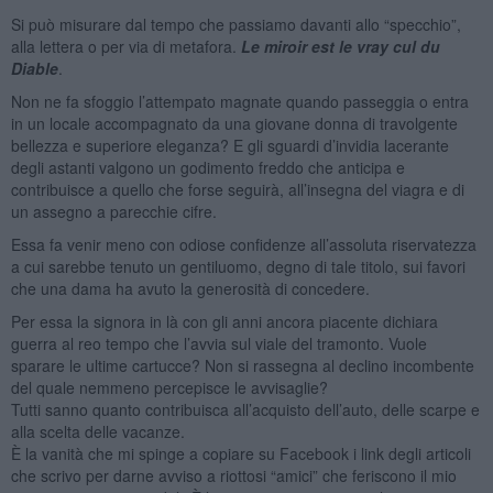
Si può misurare dal tempo che passiamo davanti allo “specchio”,
alla lettera o per via di metafora.
Le miroir est le vray cul du
Diable
.
Non ne fa sfoggio l’attempato magnate quando passeggia o entra
in un locale accompagnato da una giovane donna di travolgente
bellezza e superiore eleganza? E gli sguardi d’invidia lacerante
degli astanti valgono un godimento freddo che anticipa e
contribuisce a quello che forse seguirà, all’insegna del viagra e di
un assegno a parecchie cifre.
Essa fa venir meno con odiose confidenze all’assoluta riservatezza
a cui sarebbe tenuto un gentiluomo, degno di tale titolo, sui favori
che una dama ha avuto la generosità di concedere.
Per essa la signora in là con gli anni ancora piacente dichiara
guerra al reo tempo che l’avvia sul viale del tramonto. Vuole
sparare le ultime cartucce? Non si rassegna al declino incombente
del quale nemmeno percepisce le avvisaglie?
Tutti sanno quanto contribuisca all’acquisto dell’auto, delle scarpe e
alla scelta delle vacanze.
È la vanità che mi spinge a copiare su Facebook i link degli articoli
che scrivo per darne avviso a riottosi “amici” che feriscono il mio