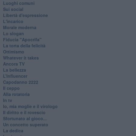
Luoghi comuni
Sui social
Libertà d'espressione
L'incarico
Morale moderna
Lo slogan
Fiducia "Apocrifa"
La torta della felicità
Ottimismo
Whatever it takes
Ancora TV
La bellezza
L’Influencer
​Capodanno 2222
Il ceppo
Alla rotatoria
In tv
Io, mia moglie e il virologo
Il diritto e il rovescio
Sfortunato al gioco...
Un concetto superato
La dedica