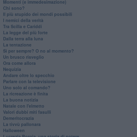
Momenti (e immedesimazione)
Chi sono?
Il più stupido dei mondi possibili
I nemici della verità
Tra Scilla e Cariddi
La legge del più forte
Dalla terra alla luna
La tentazione
​Sì per sempre? O no al momento?
Un brusco risveglio
Ora come allora
Nequizia
Andare oltre lo specchio
Parlare con la televisione
Uno solo al comando?
La ricreazione è finita
La buona notizia
Natale con l'elmetto
Valori dubbi miti fasulli
Demeritocrazia
La tivvù pallonara
Halloween
​Lucrezia Borgia, una storia di potere