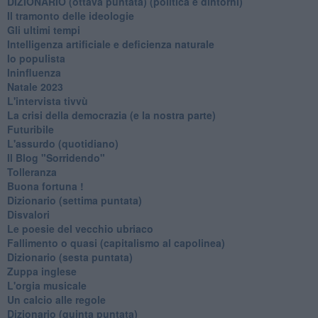
​DIZIONARIO (ottava puntata) (politica e dintorni)
Il tramonto delle ideologie
Gli ultimi tempi
Intelligenza artificiale e deficienza naturale
Io populista
Ininfluenza
Natale 2023
L'intervista tivvù
La crisi della democrazia (e la nostra parte)
Futuribile
L'assurdo (quotidiano)
Il Blog "Sorridendo"
Tolleranza
Buona fortuna !
​Dizionario (settima puntata)
Disvalori
Le poesie del vecchio ubriaco
Fallimento o quasi (capitalismo al capolinea)
Dizionario (sesta puntata)
Zuppa inglese
L'orgia musicale
Un calcio alle regole
Dizionario (quinta puntata)