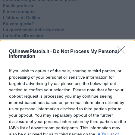
Facile profezia
Il terzo compito
L'abiura di Galileo
Fu vera gloria?
La guerricciola delle due rose
La truffa all'anziano
Alla fermata dell'autobus
La repressione sessuale per sentito dire
QUInewsPistoia.it -
Do Not Process My Personal
Diseducazione televisiva e inerzia della politica
Information
Foto storica
Esequie solenni
If you wish to opt-out of the sale, sharing to third parties, or
Nostalgia del sangue blu
processing of your personal or sensitive information for
Teste calde
Non avere e non essere
targeted advertising by us, please use the below opt-out
Armiamoci e... avviatevi
section to confirm your selection. Please note that after your
Da Capodanno a Carnevale
opt-out request is processed you may continue seeing
Schizzi di fango
interest-based ads based on personal information utilized by
Sor-riso amaro
us or personal information disclosed to third parties prior to
Fine anno al ristorante
your opt-out. You may separately opt-out of the further
La festa di Capodanno
disclosure of your personal information by third parties on the
Natale 2024
IAB’s list of downstream participants. This information may
Re e regnanti
also be disclosed by us to third parties on the
IAB’s List of