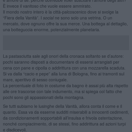
È invece il vanitoso che vuole essere ammirato.
Il mondo nostro intero è la città-palcoscenico dove si svolge la
“Fiera della Vanità”. I
social
ne sono solo una vetrina. O un
mercato, dove ognuno offre la sua merce. Una bottega al dettaglio,
una botteguccia enorme, potenzialmente planetaria.
La pastasciutta sale agli onori della cronaca soltanto se d’autore:
pochi saranno disposti a documentare di essersi arrangiati per
cena con pane e cipolla o addirittura con una mozzarella scaduta.
Si va dalla “cacio e pepe” alla luna di Bologna, fino ai tramonti sul
mare, aperitivo di sesso coniugale.
La percentuale di foto in costume da bagno è assai più alta rispetto
alle ore trascorse con tale indumento, ma si spiega col fatto che
pochi sono gli appassionati della montagna.
Se tutti subiamo le lusinghe della Vanità, allora conta il come e il
quanto. Essa va da esserne sudditi miserabili a innocenti cedimenti,
da condizionamenti sopportabili all’insulsa e frivola ostentazione,
nonché compiacimento, di se stessi, fino addirittura ad azioni turpi
e disdicevoli.