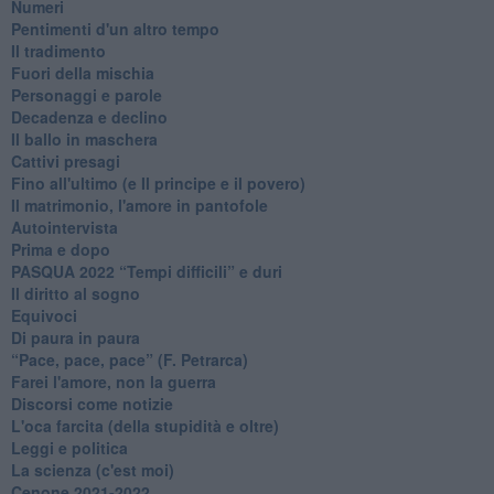
Numeri
Pentimenti d'un altro tempo
Il tradimento
Fuori della mischia
Personaggi e parole
Decadenza e declino
Il ballo in maschera
Cattivi presagi
Fino all'ultimo (e Il principe e il povero)
Il matrimonio, l'amore in pantofole
Autointervista
Prima e dopo
​PASQUA 2022 “Tempi difficili” e duri
Il diritto al sogno
Equivoci
Di paura in paura
​“Pace, pace, pace” (F. Petrarca)
Farei l'amore, non la guerra
Discorsi come notizie
L'oca farcita (della stupidità e oltre)
Leggi e politica
La scienza (c'est moi)
Cenone 2021-2022