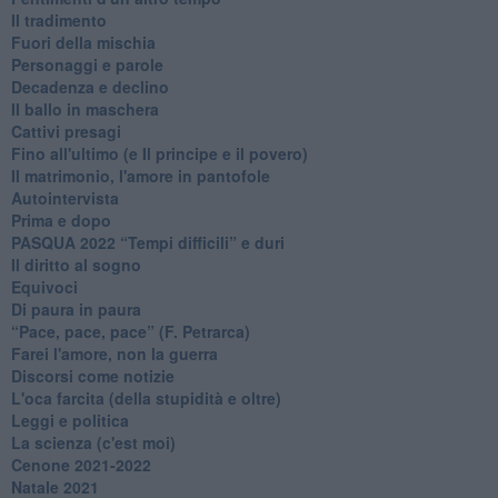
Il tradimento
Fuori della mischia
Personaggi e parole
Decadenza e declino
Il ballo in maschera
Cattivi presagi
Fino all'ultimo (e Il principe e il povero)
Il matrimonio, l'amore in pantofole
Autointervista
Prima e dopo
​PASQUA 2022 “Tempi difficili” e duri
Il diritto al sogno
Equivoci
Di paura in paura
​“Pace, pace, pace” (F. Petrarca)
Farei l'amore, non la guerra
Discorsi come notizie
L'oca farcita (della stupidità e oltre)
Leggi e politica
La scienza (c'est moi)
Cenone 2021-2022
Natale 2021