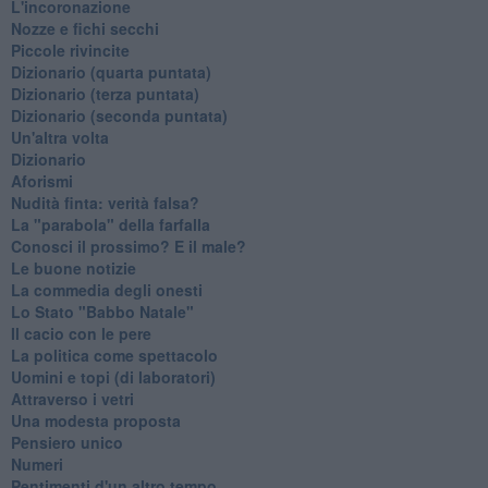
L'incoronazione
Nozze e fichi secchi
Piccole rivincite
​Dizionario (quarta puntata)
​Dizionario (terza puntata)
​Dizionario (seconda puntata)
Un'altra volta
Dizionario
Aforismi
Nudità finta: verità falsa?
La "parabola" della farfalla
Conosci il prossimo? E il male?
Le buone notizie
La commedia degli onesti
Lo Stato "Babbo Natale"
Il cacio con le pere
La politica come spettacolo
Uomini e topi (di laboratori)
Attraverso i vetri
Una modesta proposta
Pensiero unico
Numeri
Pentimenti d'un altro tempo