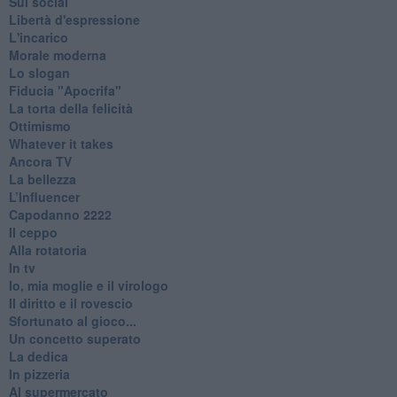
Sui social
Libertà d'espressione
L'incarico
Morale moderna
Lo slogan
Fiducia "Apocrifa"
La torta della felicità
Ottimismo
Whatever it takes
Ancora TV
La bellezza
L’Influencer
​Capodanno 2222
Il ceppo
Alla rotatoria
In tv
Io, mia moglie e il virologo
Il diritto e il rovescio
Sfortunato al gioco...
Un concetto superato
La dedica
In pizzeria
Al supermercato