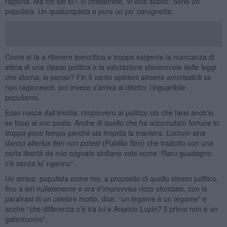
ragiona. Ma chi sei tu? Vi chiederete. Vi dico subito. Sono un
populista. Un qualunquista e pure un po’ carognetta.
Come si fa a ritenere ipercritica o troppo esigente la mancanza di
stima di una classe politica e la valutazione sfavorevole delle leggi
che sforna, io penso? Fin lì vanto opinioni almeno ammissibili se
non ragionevoli, poi invece s’arriva al difetto: l’inguaribile
populismo.
Esso nasce dall’invidia: rimprovero al politico ciò che farei anch’io
se fossi al suo posto. Anche di quello che ha accumulato fortune in
troppo poco tempo perché sia limpida la maniera.
Lucrum sine
danno alterius fieri non potest
(Publilio Siro) che tradotto con una
certa libertà da mio cognato siciliano vale come “Raru guadagno
c’è senza lu’ ngannu”.
Un amico, populista come me, a proposito di quello stesso politico,
fino a ieri nullatenente e ora d’improvviso ricco sfondato, con la
parafrasi di un celebre motto, dice: “un tegame è un tegame” e
anche “che differenza c’è tra lui e Arsenio Lupin? Il primo non è un
galantuomo”.