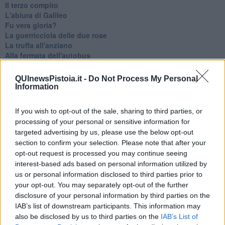
Il terzo compito
L'abiura di Galileo
Fu vera gloria?
La guerricciola delle due rose
La truffa all'anziano
Alla fermata dell'autobus
La repressione sessuale per sentito dire
Diseducazione televisiva e inerzia della politica
QUInewsPistoia.it -
Do Not Process My Personal
Foto storica
Information
Esequie solenni
Nostalgia del sangue blu
If you wish to opt-out of the sale, sharing to third parties, or
Teste calde
processing of your personal or sensitive information for
Non avere e non essere
targeted advertising by us, please use the below opt-out
Armiamoci e... avviatevi
section to confirm your selection. Please note that after your
Da Capodanno a Carnevale
opt-out request is processed you may continue seeing
Schizzi di fango
interest-based ads based on personal information utilized by
Sor-riso amaro
us or personal information disclosed to third parties prior to
Fine anno al ristorante
your opt-out. You may separately opt-out of the further
La festa di Capodanno
Natale 2024
disclosure of your personal information by third parties on the
Re e regnanti
IAB’s list of downstream participants. This information may
A noi interessa il dito non la luna
also be disclosed by us to third parties on the
IAB’s List of