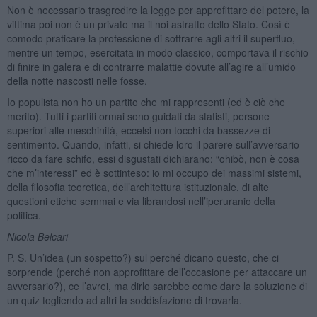
Non è necessario trasgredire la legge per approfittare del potere, la
vittima poi non è un privato ma il noi astratto dello Stato. Così è
comodo praticare la professione di sottrarre agli altri il superfluo,
mentre un tempo, esercitata in modo classico, comportava il rischio
di finire in galera e di contrarre malattie dovute all’agire all’umido
della notte nascosti nelle fosse.
Io populista non ho un partito che mi rappresenti (ed è ciò che
merito). Tutti i partiti ormai sono guidati da statisti, persone
superiori alle meschinità, eccelsi non tocchi da bassezze di
sentimento. Quando, infatti, si chiede loro il parere sull’avversario
ricco da fare schifo, essi disgustati dichiarano: “ohibò, non è cosa
che m’interessi” ed è sottinteso: io mi occupo dei massimi sistemi,
della filosofia teoretica, dell’architettura istituzionale, di alte
questioni etiche semmai e via librandosi nell’iperuranio della
politica.
Nicola Belcari
P. S. Un’idea (un sospetto?) sul perché dicano questo, che ci
sorprende (perché non approfittare dell’occasione per attaccare un
avversario?), ce l’avrei, ma dirlo sarebbe come dare la soluzione di
un quiz togliendo ad altri la soddisfazione di trovarla.