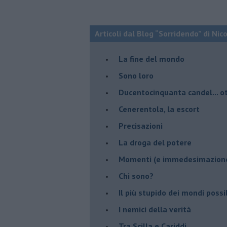
Articoli dal Blog “Sorridendo” di Nic
La fine del mondo
Sono loro
Ducentocinquanta candel... ot
Cenerentola, la escort
Precisazioni
La droga del potere
Momenti (e immedesimazion
Chi sono?
Il più stupido dei mondi possib
I nemici della verità
Tra Scilla e Cariddi