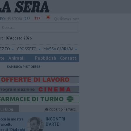
25°
37°
EO:
PISTOIA
QuiNews.net
rdì
07 Agosto 2026
REZZO
GROSSETO
MASSA CARRARA
ste
Animali
Pubblicità
Contatti
SAMBUCA PISTOIESE
ui Blog
di Riccardo Ferrucci
INCONTRI
ucca la mostra
D'ARTE
Marcello
selli “Dialoghi