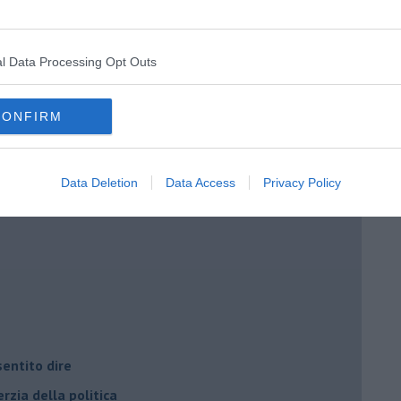
l Data Processing Opt Outs
CONFIRM
i potere
Data Deletion
Data Access
Privacy Policy
entito dire
rzia della politica