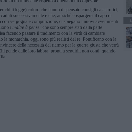
morte di un innocente rispetto a quella di un colpevole.
er chi li legge) coloro che hanno dispensato consigli catastrofici,
 accaduti successivamente e che, anziché cospargersi il capo di
A
usa con vergogna e compunzione, ci spiegano i nuovi avvenimenti
guono i
maître à penser
che sono sempre stati dalla parte
dea facendo passare il tradimento con la virtù di cambiare
 la monarchia, oggi sono più realisti del re. Pontificano con la
nvincere della necessità del riarmo per la guerra giusta che verrà
i pende dalle loro labbra, pronti a seguirli, non conti, quando
ila.