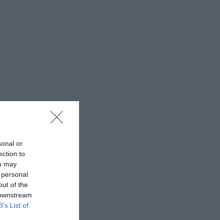
sonal or
ection to
ou may
 personal
out of the
 downstream
B’s List of