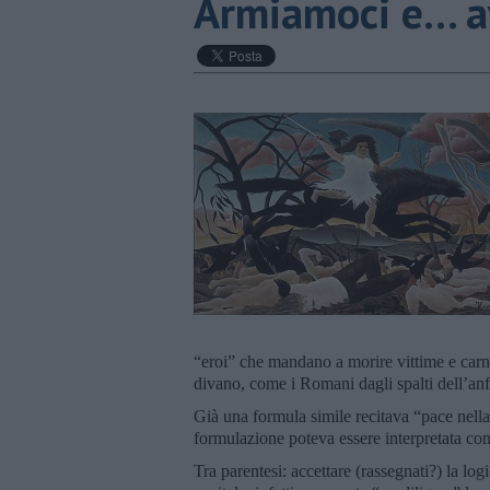
Armiamoci e... a
“eroi” che mandano a morire vittime e carne
divano, come i Romani dagli spalti dell’anfi
Già una formula simile recitava “pace nella g
formulazione poteva essere interpretata com
Tra parentesi: accettare (rassegnati?) la log