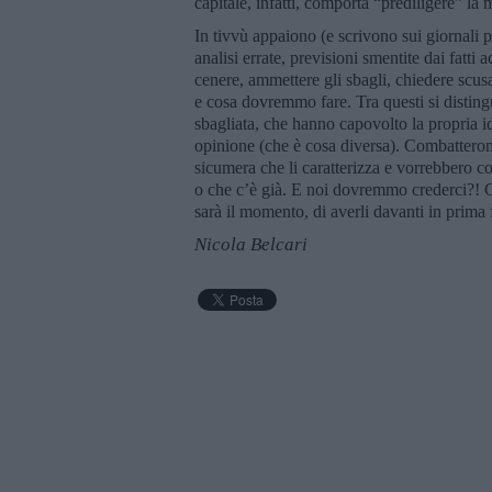
capitale, infatti, comporta “prediligere” la 
In tivvù appaiono (e scrivono sui giornali p
analisi errate, previsioni smentite dai fatti
cenere, ammettere gli sbagli, chiedere sc
e cosa dovremmo fare. Tra questi si distin
sbagliata, che hanno capovolto la propria i
opinione (che è cosa diversa). Combatterono
sicumera che li caratterizza e vorrebbero co
o che c’è già. E noi dovremmo crederci?! Ch
sarà il momento, di averli davanti in prima f
Nicola Belcari