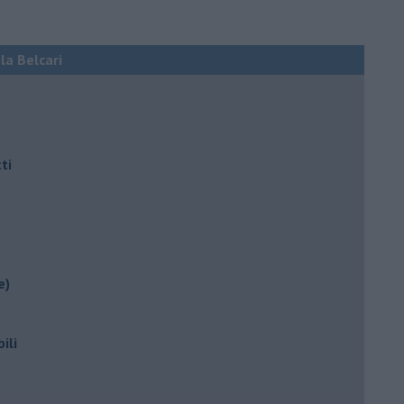
ola Belcari
ti
e)
ili