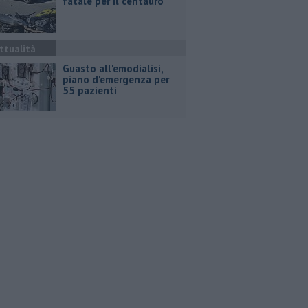
fatale per il centauro
ttualità
Guasto all'emodialisi,
piano d'emergenza per
55 pazienti