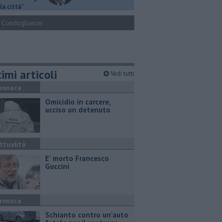
la città"
Condoglianze
imi articoli
Vedi tutti
ronaca
Omicidio in carcere,
ucciso un detenuto
ttualità
E' morto Francesco
Guccini
ronaca
Schianto contro un'auto