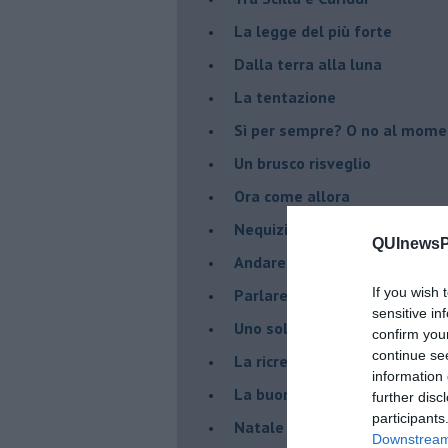
La legge del più forte
Dalla terra alla luna
La tentazione
​Sì per sempre? O no al mom
Un brusco risveglio
Ora come allora
Nequizia
QUInewsPi
Andare oltre lo specchio
If you wish 
Parlare con la televisione
sensitive in
Uno solo al comando?
confirm you
continue se
La ricreazione è finita
information 
La buona notizia
further disc
participants
Natale con l'elmetto
Downstream 