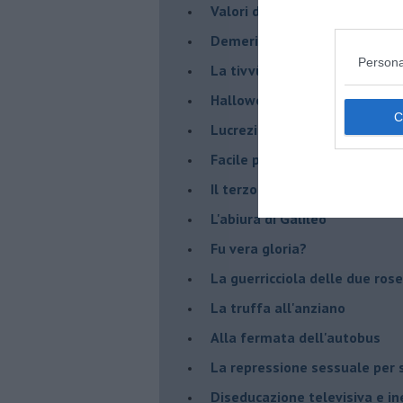
Valori dubbi miti fasulli
Demeritocrazia
Persona
La tivvù pallonara
Halloween
​Lucrezia Borgia, una storia d
Facile profezia
Il terzo compito
L'abiura di Galileo
Fu vera gloria?
La guerricciola delle due rose
La truffa all'anziano
Alla fermata dell'autobus
La repressione sessuale per s
Diseducazione televisiva e ine