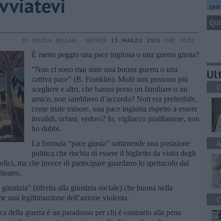
vviatevi
con 
QUI
DI NICOLA BELCARI - GIOVEDÌ
13 MARZO 2025
ORE 10:32
È meno peggio una pace ingiusta o una guerra giusta?
“Non ci sono mai state una buona guerra o una
Ult
cattiva pace” (B. Franklin). Molti non possono più
C
scegliere e altri, che hanno perso un familiare o un
amico, non sarebbero d’accordo? Non era preferibile,
come male minore, una pace ingiusta rispetto a essere
invalidi, orfani, vedovi? Io, vigliacco pusillanime, non
ho dubbi.
La formula “pace giusta” sottintende una posizione
A
politica che rischia di essere il biglietto da visita degli
fici, ma che invece di partecipare guardano lo spettacolo dal
teatro.
iustizia” (riferita alla giustizia sociale) che buona nella
e una legittimazione dell’azione violenta.
C
ica della guerra è un paradosso per chi è contrario alla pena