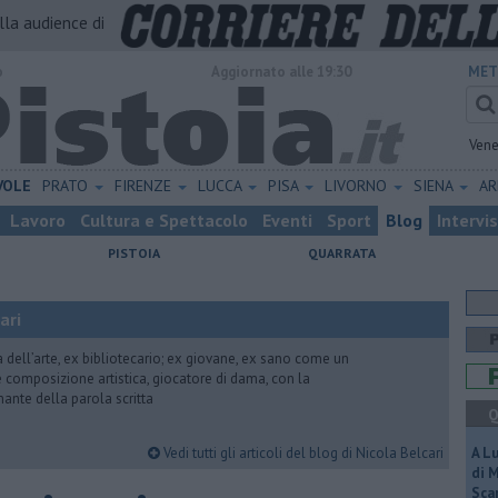
alla audience di
o
Aggiornato alle 19:30
MET
Vene
VOLE
PRATO
FIRENZE
LUCCA
PISA
LIVORNO
SIENA
A
Lavoro
Cultura e Spettacolo
Eventi
Sport
Blog
Intervi
PISTOIA
QUARRATA
ari
ria dell’arte, ex bibliotecario; ex giovane, ex sano come un
 e composizione artistica, giocatore di dama, con la
mante della parola scritta
Q
Vedi tutti gli articoli del blog di Nicola Belcari
A L
di 
Scar