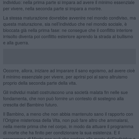
individuo: nella prima parte si impara ad avere il minimo essenziale
per vivere, nella seconda parte si impara a morire.
La stessa maturazione dovrebbe avvenire nel mondo condiviso, ma
questa maturazione, sia nell’individuo che nel mondo sociale, è
bloccata già nella prima fase: ne consegue che il conflitto interiore
irrisolto diventa poi conflitto esteriore aprendo la strada al bullismo
e alla guerra.
Occorre, allora, iniziare ad imparare il sano egoismo, ad avere cioè
il minimo essenziale per vivere, per aprirsi poi al sano altruismo
proprio della seconda parte della vita.
Gli individui malati costruiscono una società malata fin nelle sue
fondamenta, che non può fornire un contesto di sostegno alla
crescita del Bambino futuro.
Il Bambino, a meno che non abbia mantenuto sano il rapporto con
l’Origine misteriosa della Vita, non può fare altro che ammalarsi,
nella mente prima che nel corpo, in modo da attuare il programma
di morte che ha finito per condizionare la sua esistenza. E il
programma di Morte non può che portare alla morte dell’individuo e