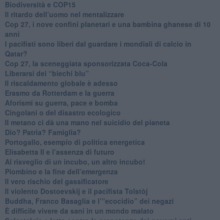
Biodiversità e COP15
​Il ritardo dell’uomo nel mentalizzare
​Cop 27, i nove confini planetari e una bambina ghanese di 10
anni
​I pacifisti sono liberi dal guardare i mondiali di calcio in
Qatar?
​Cop 27, la sceneggiata sponsorizzata Coca-Cola
​Liberarsi dei “biechi blu”
Il riscaldamento globale è adesso
​Erasmo da Rotterdam e la guerra
​Aforismi su guerra, pace e bomba
Cingolani o del disastro ecologico
​Il metano ci dà una mano nel suicidio del pianeta
​Dio? Patria? Famiglia?
Portogallo, esempio di politica energetica
​Elisabetta II e l’assenza di futuro
Al risveglio di un incubo, un altro incubo!
​Piombino e la fine dell’emergenza
​Il vero rischio del gassificatore
​Il violento Dostoevskij e il pacifista Tolstòj
​Buddha, Franco Basaglia e l’”ecocidio” dei negazi
​È difficile vivere da sani in un mondo malato