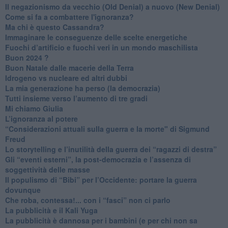
Il negazionismo da vecchio (Old Denial) a nuovo (New Denial)
Come si fa a combattere l'ignoranza?
Ma chi è questo Cassandra?
Immaginare le conseguenze delle scelte energetiche
​Fuochi d’artificio e fuochi veri in un mondo maschilista
Buon 2024 ?
​Buon Natale dalle macerie della Terra
​Idrogeno vs nucleare ed altri dubbi
​La mia generazione ha perso (la democrazia)
​Tutti insieme verso l’aumento di tre gradi
Mi chiamo Giulia
L’ignoranza al potere
​“Considerazioni attuali sulla guerra e la morte" di Sigmund
Freud
​Lo storytelling e l’inutilità della guerra dei “ragazzi di destra”
​Gli “eventi esterni”, la post-democrazia e l’assenza di
soggettività delle masse
​Il populismo di “Bibi” per l’Occidente: portare la guerra
dovunque
​Che roba, contessa!... con i “fasci” non ci parlo
La pubblicità e il Kali Yuga
​La pubblicità è dannosa per i bambini (e per chi non sa