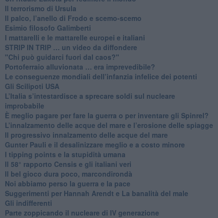
Il terrorismo di Ursula
​Il palco, l’anello di Frodo e scemo-scemo
Esimio filosofo Galimberti
​I mattarelli e le mattarelle europei e italiani
​STRIP IN TRIP … un video da diffondere
"Chi può guidarci fuori dal caos?"
​Portoferraio alluvionata … era imprevedibile?
Le conseguenze mondiali dell’infanzia infelice dei potenti
​Gli Scilipoti USA
L’Italia s’intestardisce a sprecare soldi sul nucleare
improbabile
È meglio pagare per fare la guerra o per inventare gli Spinrel?
​L’innalzamento delle acque del mare e l’erosione delle spiagge
​Il progressivo innalzamento delle acque del mare
​Gunter Pauli e il desalinizzare meglio e a costo minore
I tipping points e la stupidità umana
​Il 58° rapporto Censis e gli italiani veri
​Il bel gioco dura poco, marcondirondà
Noi abbiamo perso la guerra e la pace
Suggerimenti per Hannah Arendt e La banalità del male
​Gli indifferenti
Parte zoppicando il nucleare di IV generazione