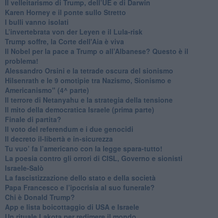
Il velleitarismo di Trump, dell’UE e di Darwin
​Karen Horney e il ponte sullo Stretto
​I bulli vanno isolati
L’invertebrata von der Leyen e il Lula-risk
Trump soffre, la Corte dell'Aia è viva
​Il Nobel per la pace a Trump o all’Albanese? Questo è il
problema!
​Alessandro Orsini e la tetrade oscura del sionismo
​Hilsenrath e le 9 omotipie tra Nazismo, Sionismo e
Americanismo" (4^ parte)
​Il terrore di Netanyahu e la strategia della tensione
Il mito della democratica Israele (prima parte)
​Finale di partita?
​Il voto del referendum e i due genocidi
Il decreto il-libertà e in-sicurezza
Tu vuo’ fa l’americano con la legge spara-tutto!
La poesia contro gli orrori di CISL, Governo e sionisti
Israele-Salò
​La fascistizzazione dello stato e della società
Papa Francesco e l’ipocrisia al suo funerale?
​Chi è Donald Trump?
App e lista boicottaggio di USA e Israele
​Un rituale Lakota per redimere il mondo