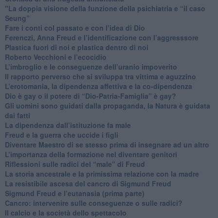
"​La doppia visione della funzione della psichiatria e “il caso
Seung”
​Fare i conti col passato e con l’idea di Dio
​Ferenczi, Anna Freud e l’identificazione con l’aggresssore
Plastica fuori di noi e plastica dentro di noi
​Roberto Vecchioni e l’ecocidio
​L’imbroglio e le conseguenze dell’uranio impoverito
​Il rapporto perverso che si sviluppa tra vittima e aguzzino
L’erotomania, la dipendenza affettiva e la co-dipendenza
​Dio è gay o il potere di “Dio-Patria-Famiglia” è gay?
​Gli uomini sono guidati dalla propaganda, la Natura è guidata
dai fatti
La dipendenza dall’istituzione fa male
​Freud e la guerra che uccide i figli
​Diventare Maestro di se stesso prima di insegnare ad un altro
L’importanza della formazione nel diventare genitori
Riflessioni sulle radici del “male” di Freud
​La storia ancestrale e la primissima relazione con la madre
​La resistibile ascesa del cancro di Sigmund Freud
Sigmund Freud e l’eutanasia (prima parte)
Cancro: intervenire sulle conseguenze o sulle radici?
​Il calcio e la società dello spettacolo