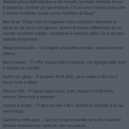
decostruzione dell’individuo e del mondo condiviso richiede tempo
e pazienza, richiede più generazioni. C’è ancora il tempo prima che
il mondo condiviso muoia come i bambini di Gaza?
Non lo so. Posso solo immaginare come potrebbe diventare la
storia se da ora in poi ognuno, invece di essere affascinato da un
mondo condiviso malato, ascoltasse il sussurro della Terra ad ogni
nascita di bambino:
Respira tranquillo – Io ti regalo aria pulita e fresca, senza fumo né
veleno.
Bevi e cresci – Ti offro acqua chiara e buona, che sgorga dalle fonti
e scivola nei ruscelli.
Nutriti con gioia – Ti preparo frutti dolci, pane caldo e cibi che ti
fanno forte e felice.
Gioca e ridi – Ti lascio spazi sicuri, prati, piazze e cortili dove
correre, inventare e sognare.
Impara e scopri – Ti apro scuole e libri, perché la curiosità è la tua
vera magia.
Cammina nella pace – Qui non ci sono bombe né armi: i bambini
devono crescere con carezze, non con paura.