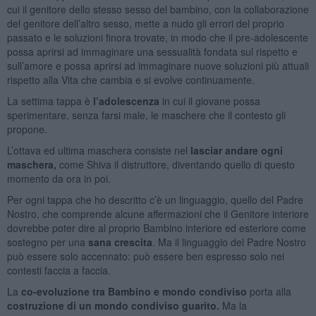
cui il genitore dello stesso sesso del bambino, con la collaborazione
del genitore dell’altro sesso, mette a nudo gli errori del proprio
passato e le soluzioni finora trovate, in modo che il pre-adolescente
possa aprirsi ad immaginare una sessualità fondata sul rispetto e
sull’amore e possa aprirsi ad immaginare nuove soluzioni più attuali
rispetto alla Vita che cambia e si evolve continuamente.
La settima tappa è
l’adolescenza
in cui il giovane possa
sperimentare, senza farsi male, le maschere che il contesto gli
propone.
L’ottava ed ultima maschera consiste nel
lasciar andare ogni
maschera,
come Shiva il distruttore, diventando quello di questo
momento da ora in poi.
Per ogni tappa che ho descritto c’è un linguaggio, quello del Padre
Nostro, che comprende alcune affermazioni che il Genitore interiore
dovrebbe poter dire al proprio Bambino interiore ed esteriore come
sostegno per una
sana crescita
. Ma il linguaggio del Padre Nostro
può essere solo accennato: può essere ben espresso solo nei
contesti faccia a faccia.
La
co-evoluzione tra Bambino e mondo condiviso
porta alla
costruzione di un mondo condiviso guarito.
Ma la