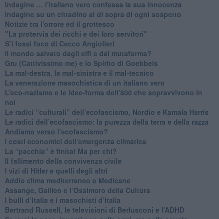
​Indagine … l’italiano vero confessa la sua innocenza
Indagine su un cittadino al di sopra di ogni sospetto
Notizie tra l'orrore ed il grottesco
"La protervia dei ricchi e dei loro servitori"
S’i fossi foco di Cecco Angiolieri
​Il mondo salvato dagli elfi e dai mutaforma?
Gru (Cattivissimo me) e lo Spirito di Goebbels
​La mal-destra, la mal-sinistra e il mal-tecnico
​La venerazione masochistica di un italiano vero
​L’eco-nazismo e le idee-forma dell’800 che sopravvivono in
noi
​Le radici “culturali” dell’ecofascismo, Nordio e Kamala Harris
Le radici dell’ecofascismo: la purezza della terra e della razza
Andiamo verso l’ecofascismo?
I costi economici dell’emergenza climatica
​La “pacchia” è finita! Ma per chi?
​Il fallimento della convivenza civile
​I vizi di Hitler e quelli degli altri
Addio clima mediterraneo e Medicane
​Assange, Galileo e l’Ossimoro della Cultura
​I bulli d’Italia e i masochisti d’Italia
​Bertrand Russell, le televisioni di Berlusconi e l’ADHD