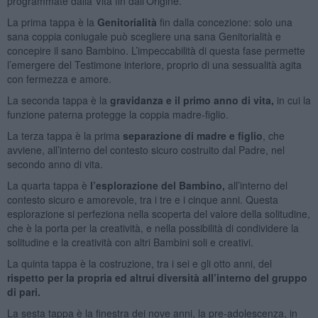
programmate dalla Vita fin dall’Origine.
La prima tappa è la
Genitorialità
fin dalla concezione: solo una
sana coppia coniugale può scegliere una sana Genitorialità e
concepire il sano Bambino. L’impeccabilità di questa fase permette
l’emergere del Testimone interiore, proprio di una sessualità agita
con fermezza e amore.
La seconda tappa è la
gravidanza e il primo anno di vita,
in cui la
funzione paterna protegge la coppia madre-figlio.
La terza tappa è la prima
separazione di madre e figlio
, che
avviene, all’interno del contesto sicuro costruito dal Padre, nel
secondo anno di vita.
La quarta tappa è
l’esplorazione del Bambino,
all’interno del
contesto sicuro e amorevole, tra i tre e i cinque anni. Questa
esplorazione si perfeziona nella scoperta del valore della solitudine,
che è la porta per la creatività, e nella possibilità di condividere la
solitudine e la creatività con altri Bambini soli e creativi.
La quinta tappa è la costruzione, tra i sei e gli otto anni, del
rispetto per la propria ed altrui diversità all’interno del gruppo
di pari.
La sesta tappa è la finestra dei nove anni, la pre-adolescenza, in