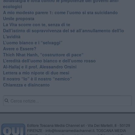
Solastalgia e lotta contro le prepotenze dei governi anti-
ecologici
​A mio modesto parere 1: come l’uomo si sta suicidando
​Umile proposta
​La Vita scorre con te, senza di te
​Dall’istinto di sopravvivenza del sé all’annullamento dell'io
L'avidità
​L’uomo bianco e i “selvaggi”
​Avere o Essere?
​Thich Nhat Hanh, “costruttore di pace“
​L’eredità dell’uomo bianco e dell’uomo rosso
Al-Hallaj e il prof. Alessandro Orsini
​Lettera a mio nipote di due mesi
​Il nostro “Io” è il nostro “nemico”
​Chiarezza e disincanto
Editore Toscana Media Channel srl - Via Dei Martelli, 8 - 50129
FIRENZE - info@toscanamediachannel.it. TOSCANA MEDIA