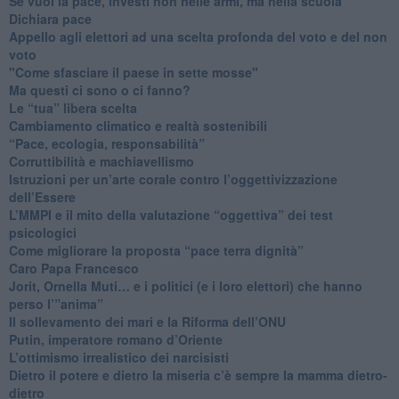
​Se vuoi la pace, investi non nelle armi, ma nella scuola
​Dichiara pace
​Appello agli elettori ad una scelta profonda del voto e del non
voto
"Come sfasciare il paese in sette mosse"
​Ma questi ci sono o ci fanno?
​Le “tua” libera scelta
Cambiamento climatico e realtà sostenibili
“Pace, ecologia, responsabilità”
​Corruttibilità e machiavellismo
Istruzioni per un’arte corale contro l’oggettivizzazione
dell’Essere
​L’MMPI e il mito della valutazione “oggettiva” dei test
psicologici
Come migliorare la proposta “pace terra dignità”
Caro Papa Francesco
​Jorit, Ornella Muti… e i politici (e i loro elettori) che hanno
perso l’”anima”
​Il sollevamento dei mari e la Riforma dell’ONU
Putin, imperatore romano d’Oriente
​L’ottimismo irrealistico dei narcisisti
​Dietro il potere e dietro la miseria c’è sempre la mamma dietro-
dietro