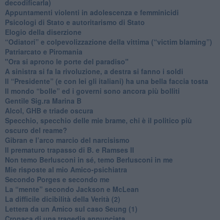
decodificarla)
​Appuntamenti violenti in adolescenza e femminicidi
​Psicologi di Stato e autoritarismo di Stato
Elogio della diserzione
“Odiatori” e colpevolizzazione della vittima (“victim blaming”)
​Patriarcato e Piromania
"Ora si aprono le porte del paradiso"
​A sinistra si fa la rivoluzione, a destra si fanno i soldi
​Il “Presidente” (e con lei gli italiani) ha una bella faccia tosta
​Il mondo “bolle” ed i governi sono ancora più bolliti
​Gentile Sig.ra Marina B
​Alcol, GHB e triade oscura
​Specchio, specchio delle mie brame, chi è il politico più
oscuro del reame?
​Gibran e l’arco marcio del narcisismo
​Il prematuro trapasso di B. e Ramses II
​Non temo Berlusconi in sé, temo Berlusconi in me
​Mie risposte al mio Amico-psichiatra
​Secondo Porges e secondo me
​La “mente” secondo Jackson e McLean
La difficile dicibilità della Verità (2)
​Lettera da un Amico sul caso Seung (1)
​Cronaca di una tragedia annunciata