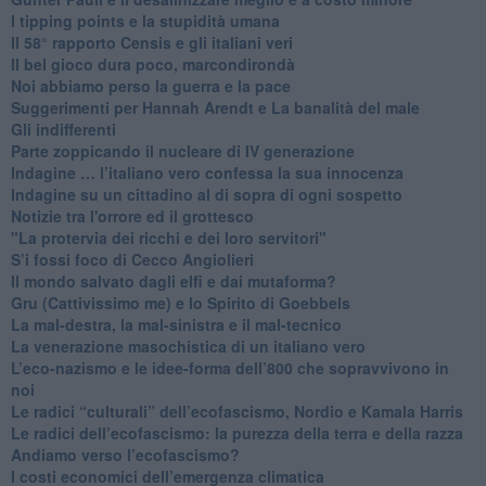
I tipping points e la stupidità umana
​Il 58° rapporto Censis e gli italiani veri
​Il bel gioco dura poco, marcondirondà
Noi abbiamo perso la guerra e la pace
Suggerimenti per Hannah Arendt e La banalità del male
​Gli indifferenti
Parte zoppicando il nucleare di IV generazione
​Indagine … l’italiano vero confessa la sua innocenza
Indagine su un cittadino al di sopra di ogni sospetto
Notizie tra l'orrore ed il grottesco
"La protervia dei ricchi e dei loro servitori"
S’i fossi foco di Cecco Angiolieri
​Il mondo salvato dagli elfi e dai mutaforma?
Gru (Cattivissimo me) e lo Spirito di Goebbels
​La mal-destra, la mal-sinistra e il mal-tecnico
​La venerazione masochistica di un italiano vero
​L’eco-nazismo e le idee-forma dell’800 che sopravvivono in
noi
​Le radici “culturali” dell’ecofascismo, Nordio e Kamala Harris
Le radici dell’ecofascismo: la purezza della terra e della razza
Andiamo verso l’ecofascismo?
I costi economici dell’emergenza climatica