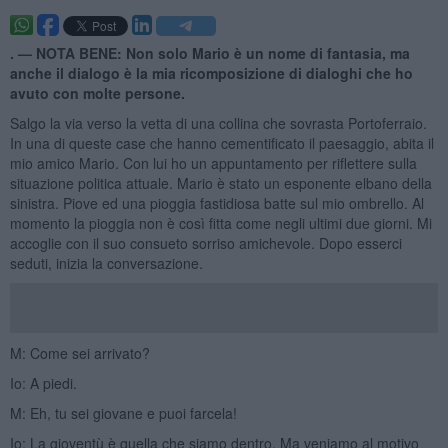
. —
NOTA BENE: Non solo Mario è un nome di fantasia, ma
anche il dialogo è la mia ricomposizione di dialoghi che ho
avuto con molte persone.
Salgo la via verso la vetta di una collina che sovrasta Portoferraio.
In una di queste case che hanno cementificato il paesaggio, abita il
mio amico Mario. Con lui ho un appuntamento per riflettere sulla
situazione politica attuale. Mario è stato un esponente elbano della
sinistra. Piove ed una pioggia fastidiosa batte sul mio ombrello. Al
momento la pioggia non è così fitta come negli ultimi due giorni. Mi
accoglie con il suo consueto sorriso amichevole. Dopo esserci
seduti, inizia la conversazione.
M: Come sei arrivato?
Io: A piedi.
M: Eh, tu sei giovane e puoi farcela!
Io: La gioventù è quella che siamo dentro. Ma veniamo al motivo