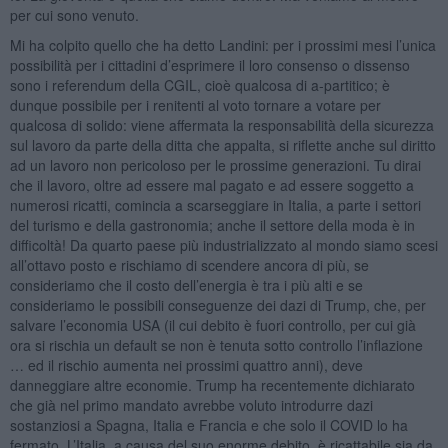
per cui sono venuto.
Mi ha colpito quello che ha detto Landini: per i prossimi mesi l’unica
possibilità per i cittadini d’esprimere il loro consenso o dissenso
sono i referendum della CGIL, cioè qualcosa di a-partitico; è
dunque possibile per i renitenti al voto tornare a votare per
qualcosa di solido: viene affermata la responsabilità della sicurezza
sul lavoro da parte della ditta che appalta, si riflette anche sul diritto
ad un lavoro non pericoloso per le prossime generazioni. Tu dirai
che il lavoro, oltre ad essere mal pagato e ad essere soggetto a
numerosi ricatti, comincia a scarseggiare in Italia, a parte i settori
del turismo e della gastronomia; anche il settore della moda è in
difficoltà! Da quarto paese più industrializzato al mondo siamo scesi
all’ottavo posto e rischiamo di scendere ancora di più, se
consideriamo che il costo dell’energia è tra i più alti e se
consideriamo le possibili conseguenze dei dazi di Trump, che, per
salvare l’economia USA (il cui debito è fuori controllo, per cui già
ora si rischia un default se non è tenuta sotto controllo l’inflazione
… ed il rischio aumenta nei prossimi quattro anni), deve
danneggiare altre economie. Trump ha recentemente dichiarato
che già nel primo mandato avrebbe voluto introdurre dazi
sostanziosi a Spagna, Italia e Francia e che solo il COVID lo ha
fermato. L’Italia, a causa del suo enorme debito, è ricattabile sia da