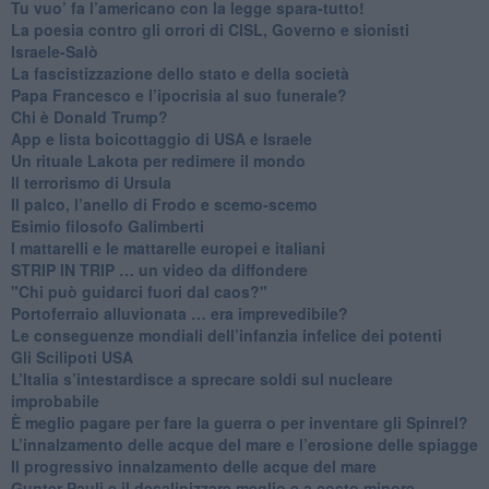
Tu vuo’ fa l’americano con la legge spara-tutto!
La poesia contro gli orrori di CISL, Governo e sionisti
Israele-Salò
​La fascistizzazione dello stato e della società
Papa Francesco e l’ipocrisia al suo funerale?
​Chi è Donald Trump?
App e lista boicottaggio di USA e Israele
​Un rituale Lakota per redimere il mondo
Il terrorismo di Ursula
​Il palco, l’anello di Frodo e scemo-scemo
Esimio filosofo Galimberti
​I mattarelli e le mattarelle europei e italiani
​STRIP IN TRIP … un video da diffondere
"Chi può guidarci fuori dal caos?"
​Portoferraio alluvionata … era imprevedibile?
Le conseguenze mondiali dell’infanzia infelice dei potenti
​Gli Scilipoti USA
L’Italia s’intestardisce a sprecare soldi sul nucleare
improbabile
È meglio pagare per fare la guerra o per inventare gli Spinrel?
​L’innalzamento delle acque del mare e l’erosione delle spiagge
​Il progressivo innalzamento delle acque del mare
​Gunter Pauli e il desalinizzare meglio e a costo minore