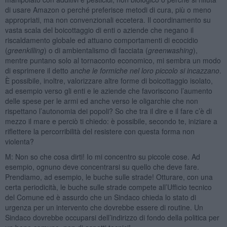
di usare Amazon o perché preferisce metodi di cura, più o meno
appropriati, ma non convenzionali eccetera. Il coordinamento su
vasta scala del boicottaggio di enti o aziende che negano il
riscaldamento globale ed attuano comportamenti di ecocidio
(
greenkilling
) o di ambientalismo di facciata (
greenwashing
),
mentre puntano solo al tornaconto economico, mi sembra un modo
di esprimere il detto
anche le formiche nel loro piccolo si incazzano
.
È possibile, inoltre, valorizzare altre forme di boicottaggio isolato,
ad esempio verso gli enti e le aziende che favoriscono l’aumento
delle spese per le armi ed anche verso le oligarchie che non
rispettano l’autonomia dei popoli? So che tra il dire e il fare c’è di
mezzo il mare e perciò ti chiedo: è possibile, secondo te, iniziare a
riflettere la percorribilità del resistere con questa forma non
violenta?
M: Non so che cosa dirti! Io mi concentro su piccole cose. Ad
esempio, ognuno deve concentrarsi su quello che deve fare.
Prendiamo, ad esempio, le buche sulle strade! Otturare, con una
certa periodicità, le buche sulle strade compete all’Ufficio tecnico
del Comune ed è assurdo che un Sindaco chieda lo stato di
urgenza per un intervento che dovrebbe essere di routine. Un
Sindaco dovrebbe occuparsi dell’indirizzo di fondo della politica per