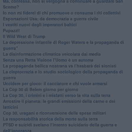
​Ma, contessa, non si vergogna a continuare a guardare San
Scemo?
​Io non mi fiderei di chi promuove o consuma i riti collettivi
Esportazioni Usa: da democrazia a guerra civile
​I vestiti nuovi degli imperatori baltici
​Pupazzi!
​Il Wild West di Trump
​La depressione infantile di Roger Waters e la propaganda di
guerra"
​La disinformazione climatica veicolata dai media
Senza una Retta Visione l’Uomo è un automa
​La propaganda bellica nostrana vs l’hasbarà dei sionisti
​La cleptocrazia e lo studio sociologico della propaganda di
guerra
​Uccidere per gioco: il cacciatore e chi vuole armarsi
​La Cop 30 di Belem giorno per giorno
La Cop 30, i crimini e i misfatti verso la vita sulla terra
Arrostire il pianeta: le grandi emissioni della carne e dei
latticini
​Cop 30, uragani e riconversione delle spese militari
La responsabilità storica della morte sulla terra
PTSD e suicidi svelano l’intento suicidario della guerra e
dell’ignoranza