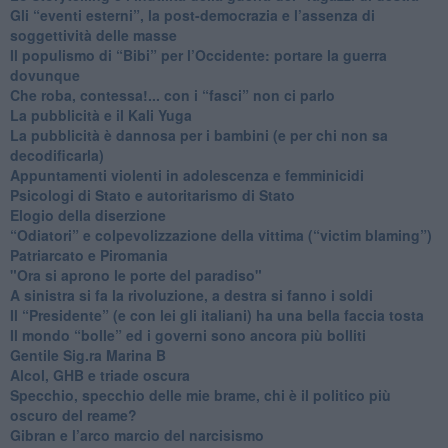
​Gli “eventi esterni”, la post-democrazia e l’assenza di
soggettività delle masse
​Il populismo di “Bibi” per l’Occidente: portare la guerra
dovunque
​Che roba, contessa!... con i “fasci” non ci parlo
La pubblicità e il Kali Yuga
​La pubblicità è dannosa per i bambini (e per chi non sa
decodificarla)
​Appuntamenti violenti in adolescenza e femminicidi
​Psicologi di Stato e autoritarismo di Stato
Elogio della diserzione
“Odiatori” e colpevolizzazione della vittima (“victim blaming”)
​Patriarcato e Piromania
"Ora si aprono le porte del paradiso"
​A sinistra si fa la rivoluzione, a destra si fanno i soldi
​Il “Presidente” (e con lei gli italiani) ha una bella faccia tosta
​Il mondo “bolle” ed i governi sono ancora più bolliti
​Gentile Sig.ra Marina B
​Alcol, GHB e triade oscura
​Specchio, specchio delle mie brame, chi è il politico più
oscuro del reame?
​Gibran e l’arco marcio del narcisismo