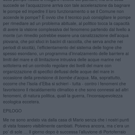
succede se l’acquazzone arriva con tale accelerazione da bagnare
le pompe ed impedire il loro funzionamento o se il Comune non
accende le pompe? È ovvio che il tecnico può consigliare le pompe
per rimediare ad un problema abituale, al politico tocca la capacità
di avere la visione complessiva del fenomeno partendo dal livello a
monte (un rimedio potrebbe essere una canalizzazione dell’acqua
piovana, che poi sfoci in bacini di raccolta, che serva anche nei
periodi di siccità), l’efficientamento del sistema delle fogne che
spesso esondano, un programma d’innalzamento delle barriere ai
limiti del mare e di limitazione intrusiva delle acque marine nel
sottoterra ed un controllo regolare dei livelli del mare con
organizzazione di specifici deflussi delle acque del mare in
occasione della previsione di
bombe d’acqua
. Ma, soprattutto,
occorre che l’Isola d’Elba si schieri - tutta - contro i fenomeni che
favoriscono il riscaldamento climatico e che sono connessi ad altri
fenomeni, di natura politica, quali la guerra, l’inconsapevolezza
ecologica eccetera.
EPILOGO
Me ne sono andato via dalla casa di Mario senza che i nostri punti
di vista fossero visibilmente cambiati. Poiveva ancora, ma c’era un
po’ di sole … Il giorno dopo è successa l’alluvione di Portoferraio