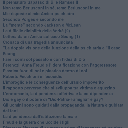
​Il prematuro trapasso di B. e Ramses II
​Non temo Berlusconi in sé, temo Berlusconi in me
​Mie risposte al mio Amico-psichiatra
​Secondo Porges e secondo me
​La “mente” secondo Jackson e McLean
La difficile dicibilità della Verità (2)
​Lettera da un Amico sul caso Seung (1)
​Cronaca di una tragedia annunciata
"​La doppia visione della funzione della psichiatria e “il caso
Seung”
​Fare i conti col passato e con l’idea di Dio
​Ferenczi, Anna Freud e l’identificazione con l’aggresssore
Plastica fuori di noi e plastica dentro di noi
​Roberto Vecchioni e l’ecocidio
​L’imbroglio e le conseguenze dell’uranio impoverito
​Il rapporto perverso che si sviluppa tra vittima e aguzzino
L’erotomania, la dipendenza affettiva e la co-dipendenza
​Dio è gay o il potere di “Dio-Patria-Famiglia” è gay?
​Gli uomini sono guidati dalla propaganda, la Natura è guidata
dai fatti
La dipendenza dall’istituzione fa male
​Freud e la guerra che uccide i figli
​Diventare Maestro di se stesso prima di insegnare ad un altro