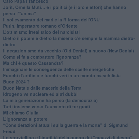
Caro Papa Francesco
​Jorit, Ornella Muti… e i politici (e i loro elettori) che hanno
perso l’”anima”
​Il sollevamento dei mari e la Riforma dell’ONU
Putin, imperatore romano d’Oriente
​L’ottimismo irrealistico dei narcisisti
​Dietro il potere e dietro la miseria c’è sempre la mamma dietro-
dietro
Il negazionismo da vecchio (Old Denial) a nuovo (New Denial)
Come si fa a combattere l'ignoranza?
Ma chi è questo Cassandra?
Immaginare le conseguenze delle scelte energetiche
​Fuochi d’artificio e fuochi veri in un mondo maschilista
Buon 2024 ?
​Buon Natale dalle macerie della Terra
​Idrogeno vs nucleare ed altri dubbi
​La mia generazione ha perso (la democrazia)
​Tutti insieme verso l’aumento di tre gradi
Mi chiamo Giulia
L’ignoranza al potere
​“Considerazioni attuali sulla guerra e la morte" di Sigmund
Freud
​Lo storytelling e l’inutilità della guerra dei “ragazzi di destra”