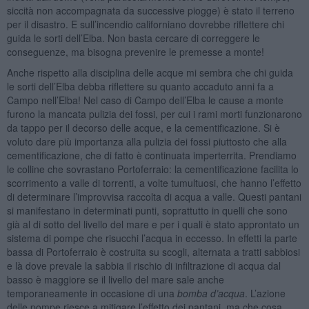
siccità non accompagnata da successive piogge) è stato il terreno
per il disastro. E sull’incendio californiano dovrebbe riflettere chi
guida le sorti dell’Elba. Non basta cercare di correggere le
conseguenze, ma bisogna prevenire le premesse a monte!
Anche rispetto alla disciplina delle acque mi sembra che chi guida
le sorti dell’Elba debba riflettere su quanto accaduto anni fa a
Campo nell’Elba! Nel caso di Campo dell’Elba le cause a monte
furono la mancata pulizia dei fossi, per cui i rami morti funzionarono
da tappo per il decorso delle acque, e la cementificazione. Si è
voluto dare più importanza alla pulizia dei fossi piuttosto che alla
cementificazione, che di fatto è continuata imperterrita. Prendiamo
le colline che sovrastano Portoferraio: la cementificazione facilita lo
scorrimento a valle di torrenti, a volte tumultuosi, che hanno l’effetto
di determinare l’improvvisa raccolta di acqua a valle. Questi pantani
si manifestano in determinati punti, soprattutto in quelli che sono
già al di sotto del livello del mare e per i quali è stato approntato un
sistema di pompe che risucchi l’acqua in eccesso. In effetti la parte
bassa di Portoferraio è costruita su scogli, alternata a tratti sabbiosi
e là dove prevale la sabbia il rischio di infiltrazione di acqua dal
basso è maggiore se il livello del mare sale anche
temporaneamente in occasione di una
bomba d’acqua
. L’azione
delle pompe riesce a mitigare l’effetto dei pantani, ma che cosa