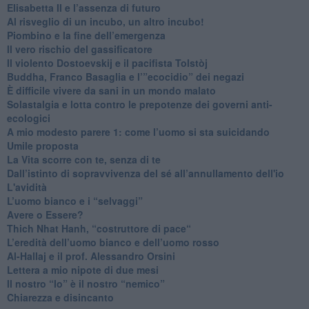
​Elisabetta II e l’assenza di futuro
Al risveglio di un incubo, un altro incubo!
​Piombino e la fine dell’emergenza
​Il vero rischio del gassificatore
​Il violento Dostoevskij e il pacifista Tolstòj
​Buddha, Franco Basaglia e l’”ecocidio” dei negazi
​È difficile vivere da sani in un mondo malato
Solastalgia e lotta contro le prepotenze dei governi anti-
ecologici
​A mio modesto parere 1: come l’uomo si sta suicidando
​Umile proposta
​La Vita scorre con te, senza di te
​Dall’istinto di sopravvivenza del sé all’annullamento dell'io
L'avidità
​L’uomo bianco e i “selvaggi”
​Avere o Essere?
​Thich Nhat Hanh, “costruttore di pace“
​L’eredità dell’uomo bianco e dell’uomo rosso
Al-Hallaj e il prof. Alessandro Orsini
​Lettera a mio nipote di due mesi
​Il nostro “Io” è il nostro “nemico”
​Chiarezza e disincanto