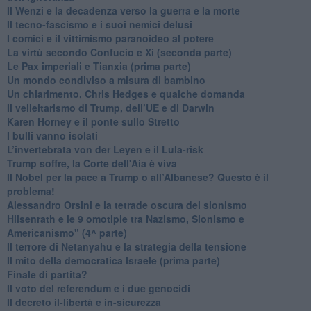
Il Wenzi e la decadenza verso la guerra e la morte
​Il tecno-fascismo e i suoi nemici delusi
​I comici e il vittimismo paranoideo al potere
​La virtù secondo Confucio e Xi (seconda parte)
Le Pax imperiali e Tianxia (prima parte)
Un mondo condiviso a misura di bambino
​Un chiarimento, Chris Hedges e qualche domanda
Il velleitarismo di Trump, dell’UE e di Darwin
​Karen Horney e il ponte sullo Stretto
​I bulli vanno isolati
L’invertebrata von der Leyen e il Lula-risk
Trump soffre, la Corte dell'Aia è viva
​Il Nobel per la pace a Trump o all’Albanese? Questo è il
problema!
​Alessandro Orsini e la tetrade oscura del sionismo
​Hilsenrath e le 9 omotipie tra Nazismo, Sionismo e
Americanismo" (4^ parte)
​Il terrore di Netanyahu e la strategia della tensione
Il mito della democratica Israele (prima parte)
​Finale di partita?
​Il voto del referendum e i due genocidi
Il decreto il-libertà e in-sicurezza