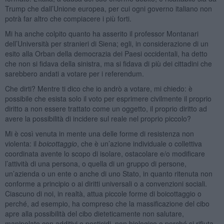
Trump che dall’Unione europea, per cui ogni governo italiano non
potrà far altro che compiacere i più forti.
Mi ha anche colpito quanto ha asserito il professor Montanari
dell’Università per stranieri di Siena; egli, in considerazione di un
esito alla Orban della democrazia dei Paesi occidentali, ha detto
che non si fidava della sinistra, ma si fidava di più dei cittadini che
sarebbero andati a votare per i referendum.
Che dirti? Mentre ti dico che io andrò a votare, mi chiedo: è
possibile che esista solo il voto per esprimere civilmente il proprio
diritto a non essere trattato come un oggetto, il proprio diritto ad
avere la possibilità di incidere sul reale nel proprio piccolo?
Mi è così venuta in mente una delle forme di resistenza non
violenta: il
boicottaggio
, che è un’azione individuale o collettiva
coordinata avente lo scopo di isolare, ostacolare e/o modificare
l’attività di una persona, o quella di un gruppo di persone,
un’azienda o un ente o anche di uno Stato, in quanto ritenuta non
conforme a principio o ai diritti universali o a convenzioni sociali.
Ciascuno di noi, in realtà, attua piccole forme di boicottaggio o
perché, ad esempio, ha compreso che la massificazione del cibo
apre alla possibilità del cibo dieteticamente non salutare,
manipolato con additivi e pesticidi, non biologico o perché si rifiuta