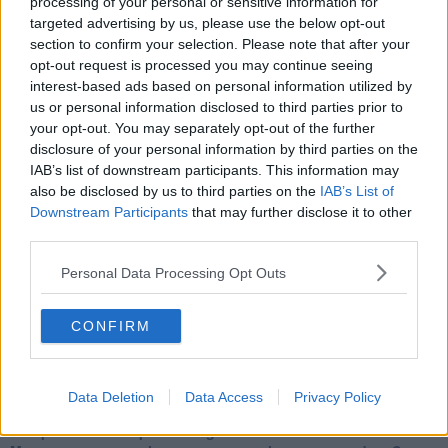
processing of your personal or sensitive information for
Tutti morimmo a stento (2)
targeted advertising by us, please use the below opt-out
​Tutti morimmo a stento (1)
section to confirm your selection. Please note that after your
IL CORRIDOIO BLU il resoconto del convegno
opt-out request is processed you may continue seeing
Un manuale essenziale per seguire il CORRIDOIO BLU
interest-based ads based on personal information utilized by
Il corridoio blu
us or personal information disclosed to third parties prior to
​Il cronoprogramma ottimale verso il full electric sui traghetti
your opt-out. You may separately opt-out of the further
​I costi dell’adeguamento al cold ironing
Alcune domande da esordiente agli esperti che decidono le
disclosure of your personal information by third parties on the
sorti dell’Elba
IAB’s list of downstream participants. This information may
Verso il full electric a gestione pubblica dei traghetti​
also be disclosed by us to third parties on the
IAB’s List of
​La Scienza dei Cittadini e i Cittadini per l’Aria
Downstream Participants
that may further disclose it to other
Trump e le sue guerre contro i deboli e contro la terra
third parties.
​Le furbate elettorali della Meloni e la testardaggine
dell’opposizione
Personal Data Processing Opt Outs
​Date loro l’Oscar al posto del Nobel per la Pace
L'umanizzazione dell'economia e della politica
CONFIRM
​Dopo il diluvio dei NO: un patto intergenerazionale
​Un grandioso NO ai falchi teocratici e ai loro vassalli
La religione è la cocaina dei potenti
Donald e Bibi confinati nell’isola di St James?
Data Deletion
Data Access
Privacy Policy
L’italiano vero e la paura che al referendum vinca il No
​Complottismo o capitalismo globale?