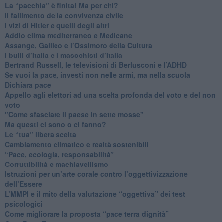
​La “pacchia” è finita! Ma per chi?
​Il fallimento della convivenza civile
​I vizi di Hitler e quelli degli altri
Addio clima mediterraneo e Medicane
​Assange, Galileo e l’Ossimoro della Cultura
​I bulli d’Italia e i masochisti d’Italia
​Bertrand Russell, le televisioni di Berlusconi e l’ADHD
​Se vuoi la pace, investi non nelle armi, ma nella scuola
​Dichiara pace
​Appello agli elettori ad una scelta profonda del voto e del non
voto
"Come sfasciare il paese in sette mosse"
​Ma questi ci sono o ci fanno?
​Le “tua” libera scelta
Cambiamento climatico e realtà sostenibili
“Pace, ecologia, responsabilità”
​Corruttibilità e machiavellismo
Istruzioni per un’arte corale contro l’oggettivizzazione
dell’Essere
​L’MMPI e il mito della valutazione “oggettiva” dei test
psicologici
Come migliorare la proposta “pace terra dignità”