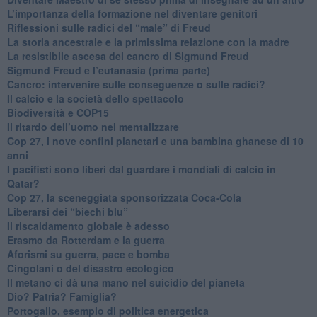
L’importanza della formazione nel diventare genitori
Riflessioni sulle radici del “male” di Freud
​La storia ancestrale e la primissima relazione con la madre
​La resistibile ascesa del cancro di Sigmund Freud
Sigmund Freud e l’eutanasia (prima parte)
Cancro: intervenire sulle conseguenze o sulle radici?
​Il calcio e la società dello spettacolo
Biodiversità e COP15
​Il ritardo dell’uomo nel mentalizzare
​Cop 27, i nove confini planetari e una bambina ghanese di 10
anni
​I pacifisti sono liberi dal guardare i mondiali di calcio in
Qatar?
​Cop 27, la sceneggiata sponsorizzata Coca-Cola
​Liberarsi dei “biechi blu”
Il riscaldamento globale è adesso
​Erasmo da Rotterdam e la guerra
​Aforismi su guerra, pace e bomba
Cingolani o del disastro ecologico
​Il metano ci dà una mano nel suicidio del pianeta
​Dio? Patria? Famiglia?
Portogallo, esempio di politica energetica