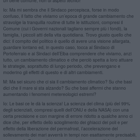
un bene comune, non di aspetti tecnici!
Io: Ma mi sembra che il Sindaco percepisca, forse in modo
confuso, il fatto che viviamo un’epoca di grande cambiamento che
stravolge la tranquilla routine di tutte le istituzioni, compresi il
Comune (cui i Governi nazionali tagliano sempre più i fondi), la
famiglia, i piccoli atti della vita quotidiana. Trovo giusto quello che
dici: il compito del politico è quello di avere una visione allargata,
guardare lontano ed, in questo caso, tocca al Sindaco di
Portoferraio e ai Sindaci dell’Elba comprendere che viviamo, anzi
tutto, un cambiamento climatico e che perciò spetta a loro attuare
le strategie, soprattutto di lungo periodo, che prevengano e
moderino gli effetti di questo e di altri cambiamenti.
M: Ma sei sicuro che ci sia il cambiamento climatico? Su che basi
dici che il mare si sta alzando? Su che basi affermi che stanno
aumentando i fenomeni metereologici estremi?
Io: Le basi ce le dà la scienza! La scienza del clima (più del 99%
degli scienziati, compresi quelli dell’ONU e della NASA) con una
certa precisione e con margine di errore ridotto a qualche anno ci
dice che, per effetto dello scioglimento dei ghiacci dei poli e per
effetto della liberazione del permafrost, l’accelerazione del
sollevamento dei mari avverrà in tempi non esattamente precisabili,