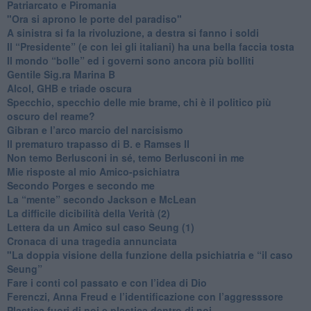
​Patriarcato e Piromania
"Ora si aprono le porte del paradiso"
​A sinistra si fa la rivoluzione, a destra si fanno i soldi
​Il “Presidente” (e con lei gli italiani) ha una bella faccia tosta
​Il mondo “bolle” ed i governi sono ancora più bolliti
​Gentile Sig.ra Marina B
​Alcol, GHB e triade oscura
​Specchio, specchio delle mie brame, chi è il politico più
oscuro del reame?
​Gibran e l’arco marcio del narcisismo
​Il prematuro trapasso di B. e Ramses II
​Non temo Berlusconi in sé, temo Berlusconi in me
​Mie risposte al mio Amico-psichiatra
​Secondo Porges e secondo me
​La “mente” secondo Jackson e McLean
La difficile dicibilità della Verità (2)
​Lettera da un Amico sul caso Seung (1)
​Cronaca di una tragedia annunciata
"​La doppia visione della funzione della psichiatria e “il caso
Seung”
​Fare i conti col passato e con l’idea di Dio
​Ferenczi, Anna Freud e l’identificazione con l’aggresssore
Plastica fuori di noi e plastica dentro di noi