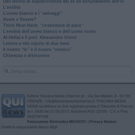
​Dall’istinto di sopravvivenza del sé all’annullamento dell'io
L'avidità
​L’uomo bianco e i “selvaggi”
​Avere o Essere?
​Thich Nhat Hanh, “costruttore di pace“
​L’eredità dell’uomo bianco e dell’uomo rosso
Al-Hallaj e il prof. Alessandro Orsini
​Lettera a mio nipote di due mesi
​Il nostro “Io” è il nostro “nemico”
​Chiarezza e disincanto
Editore Toscana Media Channel srl - Via Dei Martelli, 8 - 50129
FIRENZE - info@toscanamediachannel.it. TOSCANA MEDIA
NEWS quotidiano on line registrato presso il Tribunale di Firenze
al n. 5935 del 27.09.2013. Iscrizione ROC 22105 - C.F. e P.Iva
0620787048
Fatturazione Elettronica M5UXCR1 |
Privacy Nielsen
Direttore responsabile Marco Migli