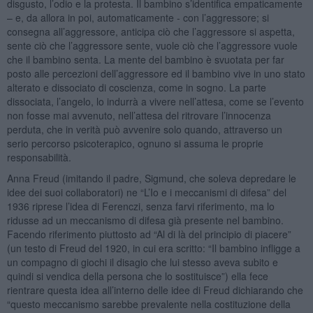
disgusto, l’odio e la protesta. Il bambino s’identifica empaticamente
– e, da allora in poi, automaticamente - con l’aggressore; si
consegna all’aggressore, anticipa ciò che l’aggressore si aspetta,
sente ciò che l’aggressore sente, vuole ciò che l’aggressore vuole
che il bambino senta. La mente del bambino è svuotata per far
posto alle percezioni dell’aggressore ed il bambino vive in uno stato
alterato e dissociato di coscienza, come in sogno. La parte
dissociata, l’angelo, lo indurrà a vivere nell’attesa, come se l’evento
non fosse mai avvenuto, nell’attesa del ritrovare l’innocenza
perduta, che in verità può avvenire solo quando, attraverso un
serio percorso psicoterapico, ognuno si assuma le proprie
responsabilità.
Anna Freud (imitando il padre, Sigmund, che soleva depredare le
idee dei suoi collaboratori) ne “L’Io e i meccanismi di difesa” del
1936 riprese l’idea di Ferenczi, senza farvi riferimento, ma lo
ridusse ad un meccanismo di difesa già presente nel bambino.
Facendo riferimento piuttosto ad “Al di là del principio di piacere”
(un testo di Freud del 1920, in cui era scritto: “Il bambino infligge a
un compagno di giochi il disagio che lui stesso aveva subito e
quindi si vendica della persona che lo sostituisce”) ella fece
rientrare questa idea all’interno delle idee di Freud dichiarando che
“questo meccanismo sarebbe prevalente nella costituzione della