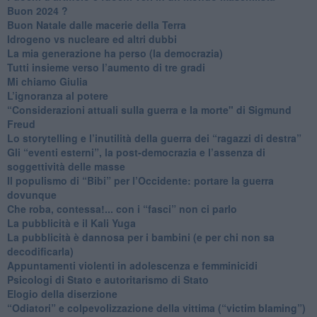
Buon 2024 ?
​Buon Natale dalle macerie della Terra
​Idrogeno vs nucleare ed altri dubbi
​La mia generazione ha perso (la democrazia)
​Tutti insieme verso l’aumento di tre gradi
Mi chiamo Giulia
L’ignoranza al potere
​“Considerazioni attuali sulla guerra e la morte" di Sigmund
Freud
​Lo storytelling e l’inutilità della guerra dei “ragazzi di destra”
​Gli “eventi esterni”, la post-democrazia e l’assenza di
soggettività delle masse
​Il populismo di “Bibi” per l’Occidente: portare la guerra
dovunque
​Che roba, contessa!... con i “fasci” non ci parlo
La pubblicità e il Kali Yuga
​La pubblicità è dannosa per i bambini (e per chi non sa
decodificarla)
​Appuntamenti violenti in adolescenza e femminicidi
​Psicologi di Stato e autoritarismo di Stato
Elogio della diserzione
“Odiatori” e colpevolizzazione della vittima (“victim blaming”)