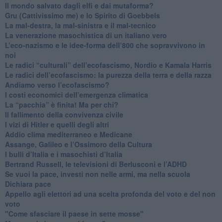
​Il mondo salvato dagli elfi e dai mutaforma?
Gru (Cattivissimo me) e lo Spirito di Goebbels
​La mal-destra, la mal-sinistra e il mal-tecnico
​La venerazione masochistica di un italiano vero
​L’eco-nazismo e le idee-forma dell’800 che sopravvivono in
noi
​Le radici “culturali” dell’ecofascismo, Nordio e Kamala Harris
Le radici dell’ecofascismo: la purezza della terra e della razza
Andiamo verso l’ecofascismo?
I costi economici dell’emergenza climatica
​La “pacchia” è finita! Ma per chi?
​Il fallimento della convivenza civile
​I vizi di Hitler e quelli degli altri
Addio clima mediterraneo e Medicane
​Assange, Galileo e l’Ossimoro della Cultura
​I bulli d’Italia e i masochisti d’Italia
​Bertrand Russell, le televisioni di Berlusconi e l’ADHD
​Se vuoi la pace, investi non nelle armi, ma nella scuola
​Dichiara pace
​Appello agli elettori ad una scelta profonda del voto e del non
voto
"Come sfasciare il paese in sette mosse"