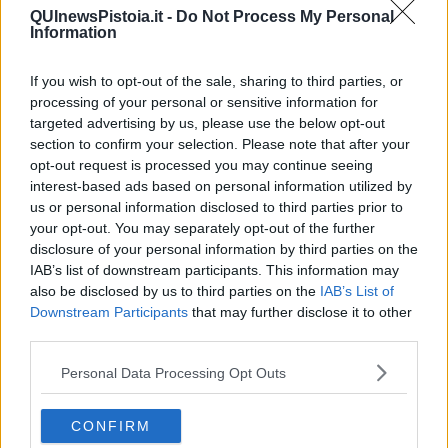
guerra
QUInewsPistoia.it -
Do Not Process My Personal
Information
​Uccidere per gioco: il cacciatore e chi vuole armarsi
​La Cop 30 di Belem giorno per giorno
La Cop 30, i crimini e i misfatti verso la vita sulla terra
If you wish to opt-out of the sale, sharing to third parties, or
Arrostire il pianeta: le grandi emissioni della carne e dei
processing of your personal or sensitive information for
latticini
targeted advertising by us, please use the below opt-out
​Cop 30, uragani e riconversione delle spese militari
section to confirm your selection. Please note that after your
La responsabilità storica della morte sulla terra
opt-out request is processed you may continue seeing
PTSD e suicidi svelano l’intento suicidario della guerra e
interest-based ads based on personal information utilized by
dell’ignoranza
us or personal information disclosed to third parties prior to
Il Wenzi e la decadenza verso la guerra e la morte
your opt-out. You may separately opt-out of the further
​Il tecno-fascismo e i suoi nemici delusi
disclosure of your personal information by third parties on the
​I comici e il vittimismo paranoideo al potere
IAB’s list of downstream participants. This information may
​La virtù secondo Confucio e Xi (seconda parte)
also be disclosed by us to third parties on the
IAB’s List of
Le Pax imperiali e Tianxia (prima parte)
Downstream Participants
that may further disclose it to other
Un mondo condiviso a misura di bambino
​Un chiarimento, Chris Hedges e qualche domanda
third parties.
Il velleitarismo di Trump, dell’UE e di Darwin
Personal Data Processing Opt Outs
​Karen Horney e il ponte sullo Stretto
​I bulli vanno isolati
L’invertebrata von der Leyen e il Lula-risk
CONFIRM
Trump soffre, la Corte dell'Aia è viva