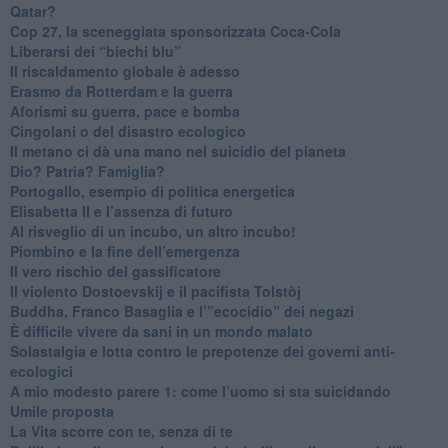
Qatar?
​Cop 27, la sceneggiata sponsorizzata Coca-Cola
​Liberarsi dei “biechi blu”
Il riscaldamento globale è adesso
​Erasmo da Rotterdam e la guerra
​Aforismi su guerra, pace e bomba
Cingolani o del disastro ecologico
​Il metano ci dà una mano nel suicidio del pianeta
​Dio? Patria? Famiglia?
Portogallo, esempio di politica energetica
​Elisabetta II e l’assenza di futuro
Al risveglio di un incubo, un altro incubo!
​Piombino e la fine dell’emergenza
​Il vero rischio del gassificatore
​Il violento Dostoevskij e il pacifista Tolstòj
​Buddha, Franco Basaglia e l’”ecocidio” dei negazi
​È difficile vivere da sani in un mondo malato
Solastalgia e lotta contro le prepotenze dei governi anti-
ecologici
​A mio modesto parere 1: come l’uomo si sta suicidando
​Umile proposta
​La Vita scorre con te, senza di te