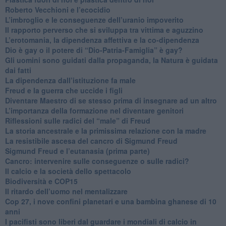
​Roberto Vecchioni e l’ecocidio
​L’imbroglio e le conseguenze dell’uranio impoverito
​Il rapporto perverso che si sviluppa tra vittima e aguzzino
L’erotomania, la dipendenza affettiva e la co-dipendenza
​Dio è gay o il potere di “Dio-Patria-Famiglia” è gay?
​Gli uomini sono guidati dalla propaganda, la Natura è guidata
dai fatti
La dipendenza dall’istituzione fa male
​Freud e la guerra che uccide i figli
​Diventare Maestro di se stesso prima di insegnare ad un altro
L’importanza della formazione nel diventare genitori
Riflessioni sulle radici del “male” di Freud
​La storia ancestrale e la primissima relazione con la madre
​La resistibile ascesa del cancro di Sigmund Freud
Sigmund Freud e l’eutanasia (prima parte)
Cancro: intervenire sulle conseguenze o sulle radici?
​Il calcio e la società dello spettacolo
Biodiversità e COP15
​Il ritardo dell’uomo nel mentalizzare
​Cop 27, i nove confini planetari e una bambina ghanese di 10
anni
​I pacifisti sono liberi dal guardare i mondiali di calcio in