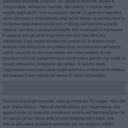
dissociata dovrebbe avvenire, se l’adulto è presente, tenero e
comprensivo, attraverso l’ascolto. Ma quando il trauma viene
negato dagli adulti (“non è successo niente”) o quando il bambino
viene percosso o rimproverato dagli adulti stessi, ne conseguono la
conferma della dissociazione ed un blocco del bambino a livello
ideativo, emotivo e comportamentale. Per continuare a mantenere
il rapporto con gli adulti il bambino non può fare altro che
introiettare il loro senso di colpa nel proprio Io! In questo modo
avviene l’identificazione col persecutore: non sono loro ad essere
cattivi, ma sono Io che sono cattivo ed i miei pensieri, le mie
emozioni ed il mio comportamento confermano questo mio modo di
essere attraverso l’imitazione del cattivo. In questo modo
l’aggressore scompare come realtà esterna e rimane come residuo
del passato il solo vissuto del senso di colpa nel bambino.
Ferenczi aveva già annotato, nella giornata del 10 maggio 1932 del
suo “Diario Clinico”, l’idea di identificazione con l’aggressore, che
appare come un costrutto complesso: al di là dell’identificazione c’è
un vissuto di non tutela della propria integrità psico-fisica, che
induce alla paura di essere annichiliti, per cui vengono inibiti il