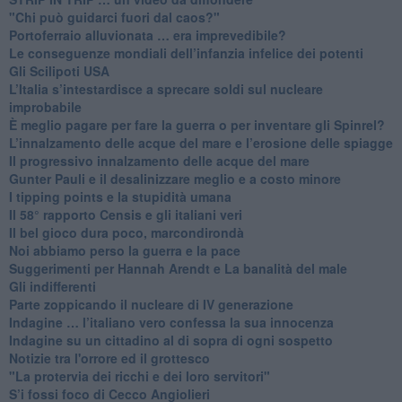
"Chi può guidarci fuori dal caos?"
​Portoferraio alluvionata … era imprevedibile?
Le conseguenze mondiali dell’infanzia infelice dei potenti
​Gli Scilipoti USA
L’Italia s’intestardisce a sprecare soldi sul nucleare
improbabile
È meglio pagare per fare la guerra o per inventare gli Spinrel?
​L’innalzamento delle acque del mare e l’erosione delle spiagge
​Il progressivo innalzamento delle acque del mare
​Gunter Pauli e il desalinizzare meglio e a costo minore
I tipping points e la stupidità umana
​Il 58° rapporto Censis e gli italiani veri
​Il bel gioco dura poco, marcondirondà
Noi abbiamo perso la guerra e la pace
Suggerimenti per Hannah Arendt e La banalità del male
​Gli indifferenti
Parte zoppicando il nucleare di IV generazione
​Indagine … l’italiano vero confessa la sua innocenza
Indagine su un cittadino al di sopra di ogni sospetto
Notizie tra l'orrore ed il grottesco
"La protervia dei ricchi e dei loro servitori"
S’i fossi foco di Cecco Angiolieri