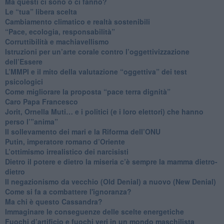
​Ma questi ci sono o ci fanno?
​Le “tua” libera scelta
Cambiamento climatico e realtà sostenibili
“Pace, ecologia, responsabilità”
​Corruttibilità e machiavellismo
Istruzioni per un’arte corale contro l’oggettivizzazione
dell’Essere
​L’MMPI e il mito della valutazione “oggettiva” dei test
psicologici
Come migliorare la proposta “pace terra dignità”
Caro Papa Francesco
​Jorit, Ornella Muti… e i politici (e i loro elettori) che hanno
perso l’”anima”
​Il sollevamento dei mari e la Riforma dell’ONU
Putin, imperatore romano d’Oriente
​L’ottimismo irrealistico dei narcisisti
​Dietro il potere e dietro la miseria c’è sempre la mamma dietro-
dietro
Il negazionismo da vecchio (Old Denial) a nuovo (New Denial)
Come si fa a combattere l'ignoranza?
Ma chi è questo Cassandra?
Immaginare le conseguenze delle scelte energetiche
​Fuochi d’artificio e fuochi veri in un mondo maschilista