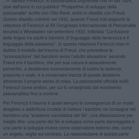
. —
Sándor Ferenczi, lo psicoanalista ungherese che fin dal 1924,
cioè dall’anno in cui pubblicò “Prospettive di sviluppo della
psicoanalisi” scritto con Otto Rank, entrò in dissidio con Freud.
Questo dissidio culminò nel 1932, quando Freud mal sopportò la
relazione di Ferenczi al XII Congresso Internazionale di Psicoanalisi
tenutosi a Wiesbaden nel settembre 1932, intitolata “Confusione
delle lingue tra adulti e bambini (Il linguaggio della tenerezza e il
linguaggio della passione)”. In questa relazione Ferenczi mise in
dubbio il modello del trauma di Freud, che prevedeva la
“provocazione” del bambino verso l’adulto abusatore: secondo
Freud era il bambino, che per sua natura è sessualmente
pervertito, a desiderare inconsciamente di subire la violenza,
presunta o reale, e a conservare traccia di questo desiderio
attraverso il proprio senso di colpa. La psicoanalisi ufficiale bollò
Ferenczi come eretico, per cui fu emarginato dal movimento
psicoanalitico fino a morirne.
Per Ferenczi il trauma è quasi sempre la conseguenza di un modo
sbagliato o addirittura crudele di trattare i bambini; ne consegue nel
bambino una “scissione narcisistica del Sé”, una dissociazione per
meglio dire: una parte del Sé si sviluppa come parte danneggiata e
una parte si sviluppa invece come osservatore esterno che, come
un angelo, veglia sul contesto. La riassociazione di questa parte