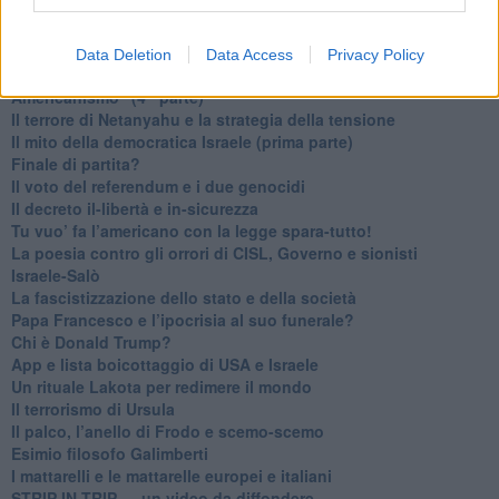
​Il Nobel per la pace a Trump o all’Albanese? Questo è il
problema!
​Alessandro Orsini e la tetrade oscura del sionismo
Data Deletion
Data Access
Privacy Policy
​Hilsenrath e le 9 omotipie tra Nazismo, Sionismo e
Americanismo" (4^ parte)
​Il terrore di Netanyahu e la strategia della tensione
Il mito della democratica Israele (prima parte)
​Finale di partita?
​Il voto del referendum e i due genocidi
Il decreto il-libertà e in-sicurezza
Tu vuo’ fa l’americano con la legge spara-tutto!
La poesia contro gli orrori di CISL, Governo e sionisti
Israele-Salò
​La fascistizzazione dello stato e della società
Papa Francesco e l’ipocrisia al suo funerale?
​Chi è Donald Trump?
App e lista boicottaggio di USA e Israele
​Un rituale Lakota per redimere il mondo
Il terrorismo di Ursula
​Il palco, l’anello di Frodo e scemo-scemo
Esimio filosofo Galimberti
​I mattarelli e le mattarelle europei e italiani
​STRIP IN TRIP … un video da diffondere