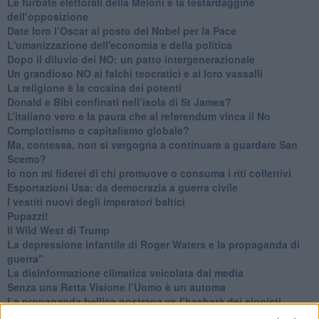
​Le furbate elettorali della Meloni e la testardaggine
dell’opposizione
​Date loro l’Oscar al posto del Nobel per la Pace
L'umanizzazione dell'economia e della politica
​Dopo il diluvio dei NO: un patto intergenerazionale
​Un grandioso NO ai falchi teocratici e ai loro vassalli
La religione è la cocaina dei potenti
Donald e Bibi confinati nell’isola di St James?
L’italiano vero e la paura che al referendum vinca il No
​Complottismo o capitalismo globale?
​Ma, contessa, non si vergogna a continuare a guardare San
Scemo?
​Io non mi fiderei di chi promuove o consuma i riti collettivi
Esportazioni Usa: da democrazia a guerra civile
​I vestiti nuovi degli imperatori baltici
​Pupazzi!
​Il Wild West di Trump
​La depressione infantile di Roger Waters e la propaganda di
guerra"
​La disinformazione climatica veicolata dai media
Senza una Retta Visione l’Uomo è un automa
​La propaganda bellica nostrana vs l’hasbarà dei sionisti
​La cleptocrazia e lo studio sociologico della propaganda di