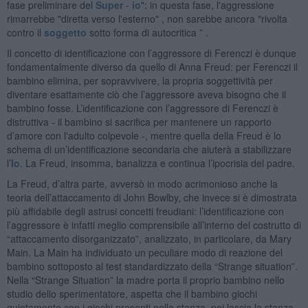
fase preliminare del
Super
-
io
": in questa fase, l'aggressione
rimarrebbe "diretta verso l'esterno" , non sarebbe ancora "rivolta
contro il
soggetto
sotto forma di autocritica ” .
Il concetto di identificazione con l’aggressore di Ferenczi è dunque
fondamentalmente diverso da quello di Anna Freud: per Ferenczi il
bambino elimina, per sopravvivere, la propria soggettività per
diventare esattamente ciò che l’aggressore aveva bisogno che il
bambino fosse. L’identificazione con l’aggressore di Ferenczi è
distruttiva - il bambino si sacrifica per mantenere un rapporto
d’amore con l'adulto colpevole -, mentre quella della Freud è lo
schema di un’identificazione secondaria che aiuterà a stabilizzare
l’
Io
. La Freud, insomma, banalizza e continua l’ipocrisia del padre.
La Freud, d’altra parte, avversò in modo acrimonioso anche la
teoria dell’attaccamento di John Bowlby, che invece si è dimostrata
più affidabile degli astrusi concetti freudiani: l’identificazione con
l’aggressore è infatti meglio comprensibile all’interno del costrutto di
“attaccamento disorganizzato”, analizzato, in particolare, da Mary
Main. La Main ha individuato un peculiare modo di reazione del
bambino sottoposto al test standardizzato della “Strange situation”.
Nella “Strange Situation” la madre porta il proprio bambino nello
studio dello sperimentatore, aspetta che il bambino giochi
quietamente con i giochi presenti nella stanza, poi lascia la stanza