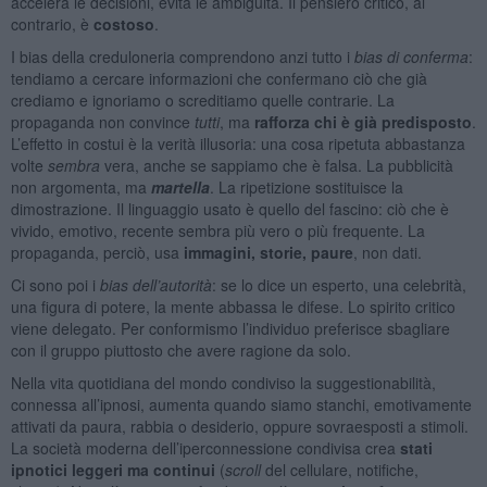
accelera le decisioni, evita le ambiguità. Il pensiero critico, al
contrario, è
costoso
.
I bias della creduloneria comprendono anzi tutto i
bias di conferma
:
tendiamo a cercare informazioni che confermano ciò che già
crediamo e ignoriamo o screditiamo quelle contrarie. La
propaganda non convince
tutti
, ma
rafforza chi è già predisposto
.
L’effetto in costui è la verità illusoria: una cosa ripetuta abbastanza
volte
sembra
vera, anche se sappiamo che è falsa. La pubblicità
non argomenta, ma
martella
. La ripetizione sostituisce la
dimostrazione. Il linguaggio usato è quello del fascino: ciò che è
vivido, emotivo, recente sembra più vero o più frequente. La
propaganda, perciò, usa
immagini, storie, paure
, non dati.
Ci sono poi i
b
ias dell’autorità
: se lo dice un esperto, una celebrità,
una figura di potere, la mente abbassa le difese. Lo spirito critico
viene delegato. Per conformismo l’individuo preferisce sbagliare
con il gruppo piuttosto che avere ragione da solo.
Nella vita quotidiana del mondo condiviso la suggestionabilità,
connessa all’ipnosi, aumenta quando siamo stanchi, emotivamente
attivati da paura, rabbia o desiderio, oppure sovraesposti a stimoli.
La società moderna dell’iperconnessione condivisa crea
stati
ipnotici leggeri ma continui
(
scroll
del cellulare, notifiche,