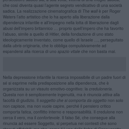
che così diventa quasi l’agente segreto vendicativo di una società
sadica. La realizzazione cinematografica di
The wall
è per Roger
Waters l’atto artistico che lo ha aperto alla liberazione dalla
dipendenza infantile e all’impegno nella lotta di liberazione dagli
abusi dell’impero britannico … proprio quell’impero che ha favorito
l’abuso, simile a quello di Hitler, della fondazione di uno stato
ideologicamente inventato, come quello di Israele …, perseguitato
dalla
ubris
originaria, che lo obbliga compulsivamente ad
espandersi alla ricerca di uno
spazio vitale
che non basta mai.
Nella depressione infantile la ricerca impossibile di un padre fuori di
sé si esprime nella predisposizione alla dipendenza, che è
organizzata su un vissuto emotivo-cognitivo: la
creduloneria
.
Questa non è semplicemente ingenuità, ma è
rinuncia attiva
alla
facoltà di giudizio. Il
soggetto che si comporta da oggetto
non solo
non capisce, ma non vuole capire, perché il pensiero critico
comporta fatica, conflitto interno e responsabilità. Il credulone non
cerca il vero, ma il
confortevole
. Il falso Sé, che consegue alla
rinuncia ad essere Soggetto, si perpetua nei contesti che sono
ritenuti affidabili, ma che, come il Lupo della fiaba di Cappuccetto