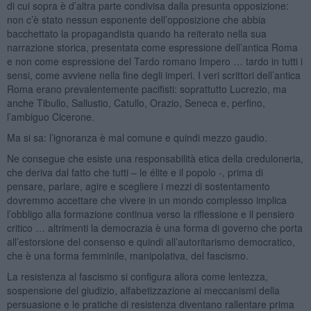
di cui sopra è d’altra parte condivisa dalla presunta opposizione:
non c’è stato nessun esponente dell’opposizione che abbia
bacchettato la propagandista quando ha reiterato nella sua
narrazione storica, presentata come espressione dell’antica Roma
e non come espressione del Tardo romano Impero … tardo in tutti i
sensi, come avviene nella fine degli imperi. I veri scrittori dell’antica
Roma erano prevalentemente pacifisti: soprattutto Lucrezio, ma
anche Tibullo, Sallustio, Catullo, Orazio, Seneca e, perfino,
l’ambiguo Cicerone.
Ma si sa: l’ignoranza è mal comune e quindi mezzo gaudio.
Ne consegue che esiste una responsabilità etica della creduloneria,
che deriva dal fatto che tutti – le élite e il popolo -, prima di
pensare, parlare, agire e scegliere i mezzi di sostentamento
dovremmo accettare che vivere in un mondo complesso implica
l’obbligo alla formazione continua verso la riflessione e il pensiero
critico … altrimenti la democrazia è una forma di governo che porta
all’estorsione del consenso e quindi all’autoritarismo democratico,
che è una forma femminile, manipolativa, del fascismo.
La resistenza al fascismo si configura allora come lentezza,
sospensione del giudizio, alfabetizzazione ai meccanismi della
persuasione e le pratiche di resistenza diventano rallentare prima