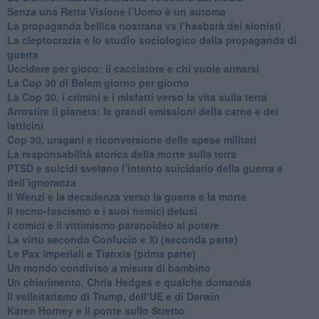
Senza una Retta Visione l’Uomo è un automa
​La propaganda bellica nostrana vs l’hasbarà dei sionisti
​La cleptocrazia e lo studio sociologico della propaganda di
guerra
​Uccidere per gioco: il cacciatore e chi vuole armarsi
​La Cop 30 di Belem giorno per giorno
La Cop 30, i crimini e i misfatti verso la vita sulla terra
Arrostire il pianeta: le grandi emissioni della carne e dei
latticini
​Cop 30, uragani e riconversione delle spese militari
La responsabilità storica della morte sulla terra
PTSD e suicidi svelano l’intento suicidario della guerra e
dell’ignoranza
Il Wenzi e la decadenza verso la guerra e la morte
​Il tecno-fascismo e i suoi nemici delusi
​I comici e il vittimismo paranoideo al potere
​La virtù secondo Confucio e Xi (seconda parte)
Le Pax imperiali e Tianxia (prima parte)
Un mondo condiviso a misura di bambino
​Un chiarimento, Chris Hedges e qualche domanda
Il velleitarismo di Trump, dell’UE e di Darwin
​Karen Horney e il ponte sullo Stretto