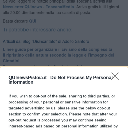
Se vuoi leggere le notizie principali della Toscana iscriviti alla
Newsletter QUInews - ToscanaMedia.
Arriva gratis tutti i giorni
alle 20:00 direttamente nella tua casella di posta.
Basta cliccare
QUI
Ti potrebbe interessare anche:
Articoli dal Blog “Disincantato” di Adolfo Santoro
​Linee guida per organizzare il civismo della complessità
​Il ripristino della natura secondo la legge e l’impegno dei
Cittadini
Il nesso tra cambiamenti climatici e salute umana
Tutti morimmo a stento (3)
Tutti morimmo a stento (2)
QUInewsPistoia.it -
Do Not Process My Personal
Information
​Tutti morimmo a stento (1)
IL CORRIDOIO BLU il resoconto del convegno
Un manuale essenziale per seguire il CORRIDOIO BLU
If you wish to opt-out of the sale, sharing to third parties, or
Il corridoio blu
processing of your personal or sensitive information for
​Il cronoprogramma ottimale verso il full electric sui traghetti
targeted advertising by us, please use the below opt-out
​I costi dell’adeguamento al cold ironing
section to confirm your selection. Please note that after your
Alcune domande da esordiente agli esperti che decidono le
opt-out request is processed you may continue seeing
sorti dell’Elba
interest-based ads based on personal information utilized by