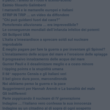
Esimio filosofo Galimberti
​I mattarelli e le mattarelle europei e italiani
​STRIP IN TRIP … un video da diffondere
"Chi può guidarci fuori dal caos?"
​Portoferraio alluvionata … era imprevedibile?
Le conseguenze mondiali dell’infanzia infelice dei potenti
​Gli Scilipoti USA
L’Italia s’intestardisce a sprecare soldi sul nucleare
improbabile
È meglio pagare per fare la guerra o per inventare gli Spinrel?
​L’innalzamento delle acque del mare e l’erosione delle spiagge
​Il progressivo innalzamento delle acque del mare
​Gunter Pauli e il desalinizzare meglio e a costo minore
I tipping points e la stupidità umana
​Il 58° rapporto Censis e gli italiani veri
​Il bel gioco dura poco, marcondirondà
Noi abbiamo perso la guerra e la pace
Suggerimenti per Hannah Arendt e La banalità del male
​Gli indifferenti
Parte zoppicando il nucleare di IV generazione
​Indagine … l’italiano vero confessa la sua innocenza
Indagine su un cittadino al di sopra di ogni sospetto