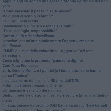
​Appello agli elettori ad una scelta profonda del voto e del non
voto
"Come sfasciare il paese in sette mosse"
​Ma questi ci sono o ci fanno?
​Le “tua” libera scelta
Cambiamento climatico e realtà sostenibili
“Pace, ecologia, responsabilità”
​Corruttibilità e machiavellismo
Istruzioni per un’arte corale contro l’oggettivizzazione
dell’Essere
​L’MMPI e il mito della valutazione “oggettiva” dei test
psicologici
Come migliorare la proposta “pace terra dignità”
Caro Papa Francesco
​Jorit, Ornella Muti… e i politici (e i loro elettori) che hanno
perso l’”anima”
​Il sollevamento dei mari e la Riforma dell’ONU
Putin, imperatore romano d’Oriente
​L’ottimismo irrealistico dei narcisisti
​Dietro il potere e dietro la miseria c’è sempre la mamma dietro-
dietro
Il negazionismo da vecchio (Old Denial) a nuovo (New Denial)
Come si fa a combattere l'ignoranza?