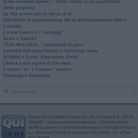
​A mio modesto parere 1: come l’uomo si sta suicidando
​Umile proposta
​La Vita scorre con te, senza di te
​Dall’istinto di sopravvivenza del sé all’annullamento dell'io
L'avidità
​L’uomo bianco e i “selvaggi”
​Avere o Essere?
​Thich Nhat Hanh, “costruttore di pace“
​L’eredità dell’uomo bianco e dell’uomo rosso
Al-Hallaj e il prof. Alessandro Orsini
​Lettera a mio nipote di due mesi
​Il nostro “Io” è il nostro “nemico”
​Chiarezza e disincanto
Editore Toscana Media Channel srl - Via Dei Martelli, 8 - 50129
FIRENZE - info@toscanamediachannel.it. TOSCANA MEDIA
NEWS quotidiano on line registrato presso il Tribunale di Firenze
al n. 5935 del 27.09.2013. Iscrizione ROC 22105 - C.F. e P.Iva
0620787048