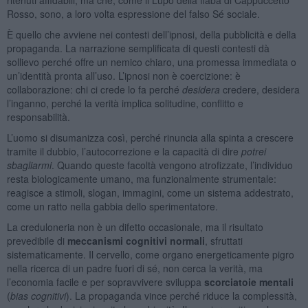
Rosso, sono, a loro volta espressione del falso Sé sociale.
È quello che avviene nei contesti dell’ipnosi, della pubblicità e della
propaganda. La narrazione semplificata di questi contesti dà
sollievo perché offre un nemico chiaro, una promessa immediata o
un’identità pronta all’uso. L’ipnosi non è coercizione: è
collaborazione: chi ci crede lo fa perché
desidera
credere, desidera
l’inganno, perché la verità implica solitudine, conflitto e
responsabilità.
L’uomo si disumanizza così, perché rinuncia alla spinta a crescere
tramite il dubbio, l’autocorrezione e la capacità di dire
potrei
sbagliarmi
. Quando queste facoltà vengono atrofizzate, l’individuo
resta biologicamente umano, ma funzionalmente strumentale:
reagisce a stimoli, slogan, immagini, come un sistema addestrato,
come un ratto nella gabbia dello sperimentatore.
La creduloneria non è un difetto occasionale, ma il risultato
prevedibile di
meccanismi cognitivi normali
, sfruttati
sistematicamente. Il cervello, come organo energeticamente pigro
nella ricerca di un padre fuori di sé, non cerca la verità, ma
l’economia facile e per sopravvivere sviluppa
scorciatoie mentali
(
bias cognitivi
). La propaganda vince perché riduce la complessità,