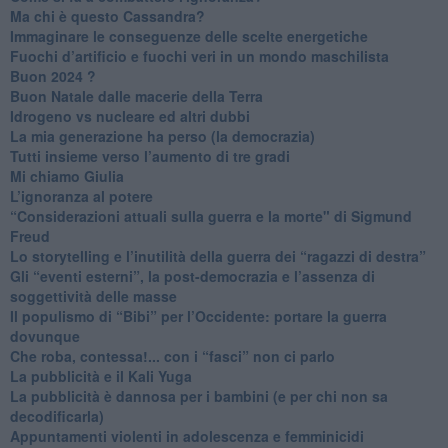
Ma chi è questo Cassandra?
Immaginare le conseguenze delle scelte energetiche
​Fuochi d’artificio e fuochi veri in un mondo maschilista
Buon 2024 ?
​Buon Natale dalle macerie della Terra
​Idrogeno vs nucleare ed altri dubbi
​La mia generazione ha perso (la democrazia)
​Tutti insieme verso l’aumento di tre gradi
Mi chiamo Giulia
L’ignoranza al potere
​“Considerazioni attuali sulla guerra e la morte" di Sigmund
Freud
​Lo storytelling e l’inutilità della guerra dei “ragazzi di destra”
​Gli “eventi esterni”, la post-democrazia e l’assenza di
soggettività delle masse
​Il populismo di “Bibi” per l’Occidente: portare la guerra
dovunque
​Che roba, contessa!... con i “fasci” non ci parlo
La pubblicità e il Kali Yuga
​La pubblicità è dannosa per i bambini (e per chi non sa
decodificarla)
​Appuntamenti violenti in adolescenza e femminicidi