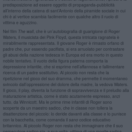
predisposizione ad essere oggetto di propaganda-pubblicità
all’interno della catena di sant’Antonio della piramide sociale in cui
chi è al vertice scambia facilmente con qualche altro il ruolo di
vittima e aguzzino.
Nel film
The wall
, che è un’autobiografia di guarigione di Roger
Waters, il musicista dei Pink Floyd, questa intricata ragnatela è
mirabilmente rappresentata. Il giovane Roger è rimasto orfano di
padre che, pur essendo pacifista, si era arruolato per contrastare
gli abusi della nazione tedesca in Europa ed era morto in questo
nobile tentativo. Il vuoto della figura paterna comporta la
depressione infantile, che si esprime nell’affannosa e fallimentare
ricerca di un padre sostitutivo. Al piccolo non resta che la
ripetizione nel gioco del suo dramma, che permette il momentaneo
svincolo dall’oppressione del dolore della madre, la vedova Waters.
Il gioco, il play, diventa la funzione di sopravvivenza e il preludio alla
maturazione artistica, come è stato acutamente espresso, anzi
tutto, da Winnicott. Ma le prime rime infantili di Roger sono
scoperte da un maestro sadico, che in classe non tollera la
disattenzione del piccolo: lo deride davanti alla classe e lo punisce
con la bacchetta, come comanda il
sano
codice educativo
britannico. Al piccolo Roger non resta che immaginare che il suo
persecutore sadico sia, a sua volta, vittima di una moglie sadica,