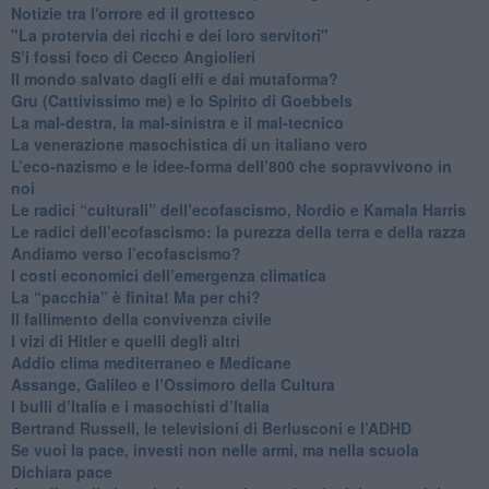
Notizie tra l'orrore ed il grottesco
"La protervia dei ricchi e dei loro servitori"
S’i fossi foco di Cecco Angiolieri
​Il mondo salvato dagli elfi e dai mutaforma?
Gru (Cattivissimo me) e lo Spirito di Goebbels
​La mal-destra, la mal-sinistra e il mal-tecnico
​La venerazione masochistica di un italiano vero
​L’eco-nazismo e le idee-forma dell’800 che sopravvivono in
noi
​Le radici “culturali” dell’ecofascismo, Nordio e Kamala Harris
Le radici dell’ecofascismo: la purezza della terra e della razza
Andiamo verso l’ecofascismo?
I costi economici dell’emergenza climatica
​La “pacchia” è finita! Ma per chi?
​Il fallimento della convivenza civile
​I vizi di Hitler e quelli degli altri
Addio clima mediterraneo e Medicane
​Assange, Galileo e l’Ossimoro della Cultura
​I bulli d’Italia e i masochisti d’Italia
​Bertrand Russell, le televisioni di Berlusconi e l’ADHD
​Se vuoi la pace, investi non nelle armi, ma nella scuola
​Dichiara pace