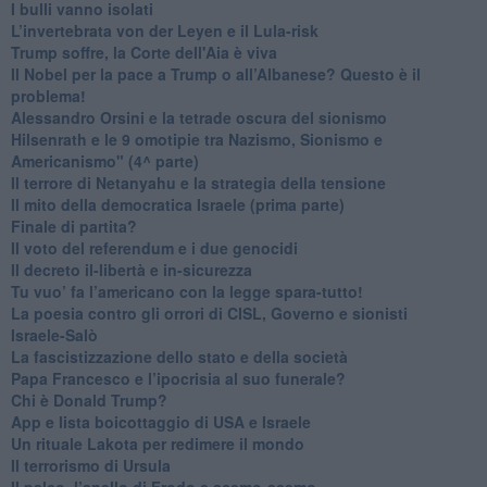
​I bulli vanno isolati
L’invertebrata von der Leyen e il Lula-risk
Trump soffre, la Corte dell'Aia è viva
​Il Nobel per la pace a Trump o all’Albanese? Questo è il
problema!
​Alessandro Orsini e la tetrade oscura del sionismo
​Hilsenrath e le 9 omotipie tra Nazismo, Sionismo e
Americanismo" (4^ parte)
​Il terrore di Netanyahu e la strategia della tensione
Il mito della democratica Israele (prima parte)
​Finale di partita?
​Il voto del referendum e i due genocidi
Il decreto il-libertà e in-sicurezza
Tu vuo’ fa l’americano con la legge spara-tutto!
La poesia contro gli orrori di CISL, Governo e sionisti
Israele-Salò
​La fascistizzazione dello stato e della società
Papa Francesco e l’ipocrisia al suo funerale?
​Chi è Donald Trump?
App e lista boicottaggio di USA e Israele
​Un rituale Lakota per redimere il mondo
Il terrorismo di Ursula
​Il palco, l’anello di Frodo e scemo-scemo