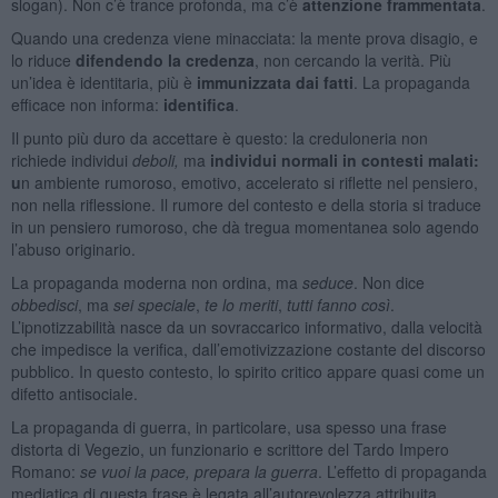
slogan). Non c’è trance profonda, ma c’è
attenzione frammentata
.
Quando una credenza viene minacciata: la mente prova disagio, e
lo riduce
difendendo la credenza
, non cercando la verità. Più
un’idea è identitaria, più è
immunizzata dai fatti
. La propaganda
efficace non informa:
identifica
.
Il punto più duro da accettare è questo: la creduloneria non
richiede individui
deboli,
ma
individui normali in contesti malati:
u
n ambiente rumoroso, emotivo, accelerato si riflette nel pensiero,
non nella riflessione. Il rumore del contesto e della storia si traduce
in un pensiero rumoroso, che dà tregua momentanea solo agendo
l’abuso originario.
La propaganda moderna non ordina, ma
seduce
. Non dice
obbedisci
, ma
sei speciale
,
te lo meriti
,
tutti fanno così
.
L’ipnotizzabilità nasce da un sovraccarico informativo, dalla velocità
che impedisce la verifica, dall’emotivizzazione costante del discorso
pubblico. In questo contesto, lo spirito critico appare quasi come un
difetto antisociale.
La propaganda di guerra, in particolare, usa spesso una frase
distorta di Vegezio, un funzionario e scrittore del Tardo Impero
Romano:
se vuoi la pace, prepara la guerra
. L’effetto di propaganda
mediatica di questa frase è legata all’autorevolezza attribuita