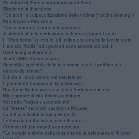
​Psicologi di Stato e autoritarismo di Stato
Elogio della diserzione
“Odiatori” e colpevolizzazione della vittima (“victim blaming”)
​Patriarcato e Piromania
"Ora si aprono le porte del paradiso"
​A sinistra si fa la rivoluzione, a destra si fanno i soldi
​Il “Presidente” (e con lei gli italiani) ha una bella faccia tosta
​Il mondo “bolle” ed i governi sono ancora più bolliti
​Gentile Sig.ra Marina B
​Alcol, GHB e triade oscura
​Specchio, specchio delle mie brame, chi è il politico più
oscuro del reame?
​Gibran e l’arco marcio del narcisismo
​Il prematuro trapasso di B. e Ramses II
​Non temo Berlusconi in sé, temo Berlusconi in me
​Mie risposte al mio Amico-psichiatra
​Secondo Porges e secondo me
​La “mente” secondo Jackson e McLean
La difficile dicibilità della Verità (2)
​Lettera da un Amico sul caso Seung (1)
​Cronaca di una tragedia annunciata
"​La doppia visione della funzione della psichiatria e “il caso
Seung”