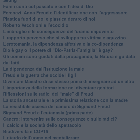
​Fare i conti col passato e con l’idea di Dio
​Ferenczi, Anna Freud e l’identificazione con l’aggresssore
Plastica fuori di noi e plastica dentro di noi
​Roberto Vecchioni e l’ecocidio
​L’imbroglio e le conseguenze dell’uranio impoverito
​Il rapporto perverso che si sviluppa tra vittima e aguzzino
L’erotomania, la dipendenza affettiva e la co-dipendenza
​Dio è gay o il potere di “Dio-Patria-Famiglia” è gay?
​Gli uomini sono guidati dalla propaganda, la Natura è guidata
dai fatti
La dipendenza dall’istituzione fa male
​Freud e la guerra che uccide i figli
​Diventare Maestro di se stesso prima di insegnare ad un altro
L’importanza della formazione nel diventare genitori
Riflessioni sulle radici del “male” di Freud
​La storia ancestrale e la primissima relazione con la madre
​La resistibile ascesa del cancro di Sigmund Freud
Sigmund Freud e l’eutanasia (prima parte)
Cancro: intervenire sulle conseguenze o sulle radici?
​Il calcio e la società dello spettacolo
Biodiversità e COP15
​Il ritardo dell’uomo nel mentalizzare