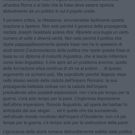
all’antica Roma e al fatto che la frase deve essere ripetuta
abitualmente da un politico in cui il popolo crede.
Il pensiero critico, la riflessione, smonterebbe facilmente questa
coazione a ripetere. Non solo perché il gerarca della propaganda
nazista Joseph Goebbels soleva dire:
Ripetete una bugia un certo
numero di volte e diverrà verità
. Non solo perché il politico che
ripete pappagallescamente questa frase non ha lo spessore di
studi storici (l’autorevolezza della politica che ripete questa frase si
basa su un
diploma di maturità linguistica
, che si lascia millantare
come
liceo linguistico
, il che apre ad un problema enorme, quello
della formazione etica continua di chi va al potere … di questo
argomento ne scriverò poi). Ma soprattutto perché Vegezio visse
nello stesso secolo della caduta dell’Impero Romano: la sua
propaganda bellicista colluse con la caduta dell’Impero
precludendo altre possibili esplorazioni: non c’era più tempo per la
guerra, c’era solo tempo per la pace. L’ingloriosa deposizione
dell’ultimo imperatore, Romolo Augustolo, ad opera dei barbari fu
anticipata dal suo slogan … ed è quello che sta succedendo
nell’attuale mondo condiviso dell’Impero d’Occidente: non c’è più
tempo per la guerra, c’è tempo solo per la costruzione della pace!
L’ignoranza della storia romana disinvoltamente esibita dalla
politica