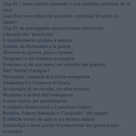
​Cop 27, i nove confini planetari e una bambina ghanese di 10
anni
​I pacifisti sono liberi dal guardare i mondiali di calcio in
Qatar?
​Cop 27, la sceneggiata sponsorizzata Coca-Cola
​Liberarsi dei “biechi blu”
Il riscaldamento globale è adesso
​Erasmo da Rotterdam e la guerra
​Aforismi su guerra, pace e bomba
Cingolani o del disastro ecologico
​Il metano ci dà una mano nel suicidio del pianeta
​Dio? Patria? Famiglia?
Portogallo, esempio di politica energetica
​Elisabetta II e l’assenza di futuro
Al risveglio di un incubo, un altro incubo!
​Piombino e la fine dell’emergenza
​Il vero rischio del gassificatore
​Il violento Dostoevskij e il pacifista Tolstòj
​Buddha, Franco Basaglia e l’”ecocidio” dei negazi
​È difficile vivere da sani in un mondo malato
Solastalgia e lotta contro le prepotenze dei governi anti-
ecologici