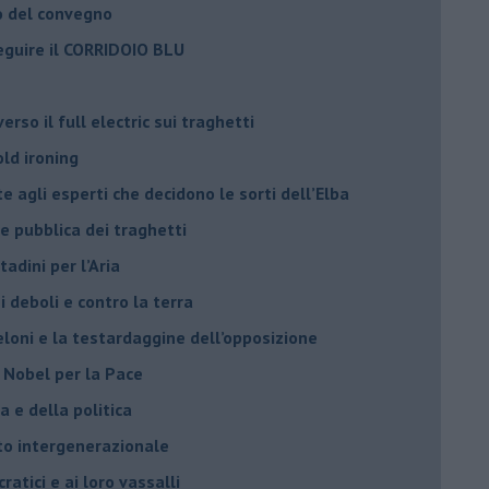
o del convegno
eguire il CORRIDOIO BLU
rso il full electric sui traghetti
old ironing
agli esperti che decidono le sorti dell’Elba
ne pubblica dei traghetti​
tadini per l’Aria
 deboli e contro la terra
eloni e la testardaggine dell’opposizione
l Nobel per la Pace
 e della politica
tto intergenerazionale
ratici e ai loro vassalli