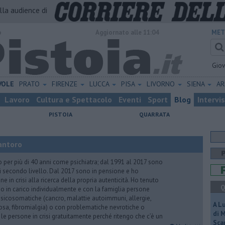
alla audience di
o
Aggiornato alle 11:04
MET
Gio
VOLE
PRATO
FIRENZE
LUCCA
PISA
LIVORNO
SIENA
A
Lavoro
Cultura e Spettacolo
Eventi
Sport
Blog
Intervi
PISTOIA
QUARRATA
antoro
o per più di 40 anni come psichiatra; dal 1991 al 2017 sono
di secondo livello. Dal 2017 sono in pensione e ho
e in crisi alla ricerca della propria autenticità. Ho tenuto
Q
o in carico individualmente e con la famiglia persone
icosomatiche (cancro, malattie autoimmuni, allergie,
A L
iosa, fibromialgia) o con problematiche nevrotiche o
di 
 le persone in crisi gratuitamente perché ritengo che c’è un
Scar