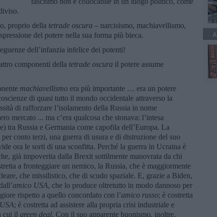
fascismo non è collocabile in un luogo politico, come
diviso.
o, proprio della
tetrade oscura
– narcisismo, machiavellismo,
A
 espressione del potere nella sua forma più bieca.
eguenze dell’infanzia infelice dei potenti!
uattro componenti della
tetrade oscura
il potere assume
onente
machiavellismo
era più importante … era un potere
coscienze di quasi tutto il mondo occidentale attraverso la
sità di rafforzare l’isolamento della Russia in nome
ero mercato ... ma c’era qualcosa che stonava: l’intesa
ime) tra Russia e Germania come capofila dell’Europa. La
 per conto terzi, una guerra di usura e di distruzione del suo
ide ora le sorti di una sconfitta. Perché la guerra in Ucraina è
 che, già impoverita dalla Brexit sottilmente manovrata da chi
stretta a fronteggiare un nemico, la Russia, che è maggiormente
leare, che missilistico, che di scudo spaziale. E, grazie a Biden,
dall’
amico USA
, che lo produce oltretutto in modo dannoso per
giore rispetto a quello concordato con l’
amico russo
; è costretta
 USA
; è costretta ad assistere alla propria crisi industriale e
a cui il
green deal
. Con il suo apparente buonismo, inoltre,