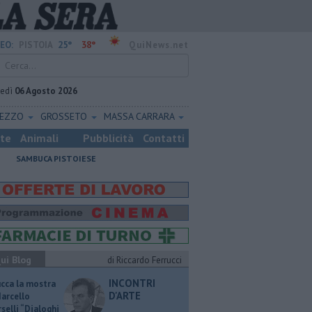
25°
38°
EO:
PISTOIA
QuiNews.net
vedì
06 Agosto 2026
REZZO
GROSSETO
MASSA CARRARA
ste
Animali
Pubblicità
Contatti
SAMBUCA PISTOIESE
ui Blog
di Riccardo Ferrucci
INCONTRI
ucca la mostra
D'ARTE
Marcello
selli “Dialoghi