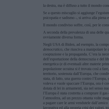
la destra, ma è diffuso a tutto il mondo con
Se a questo miscuglio si aggiunge l’egoism
psicopatia e sadismo -, si arriva alla piena
Il mondo condiviso soffre, così, per le cons
A seconda della prevalenza di una delle q
ovviamente diversa forma.
Negli USA di Biden, ad esempio, la comp
democratico
, che riusciva a manipolare le 
cooptazione e la propaganda. C’era la neces
dell’esportazione della democrazia e del lib
energetica (e di eventuali altre materie pr
popolazione ucraina si è trovata così a fare,
territorio, sostenuta dall’Europa, che condiv
stata, di fatto, una guerra contro l’Europa,
voleva e vuole spaccare l’Europa, ora è co
dotata di lei in armamenti, sia nel senso nuc
l’Europa è stata costretta a comprare il gas 
l’atmosfera, ad un prezzo ottanta volte mag
a pagare care le armi vendutele dall’
amico
lavorativa ed alla propria crisi dei valori, tr