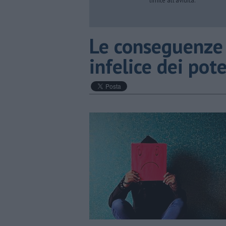
limite all’avidità.
Le conseguenze 
infelice dei pot