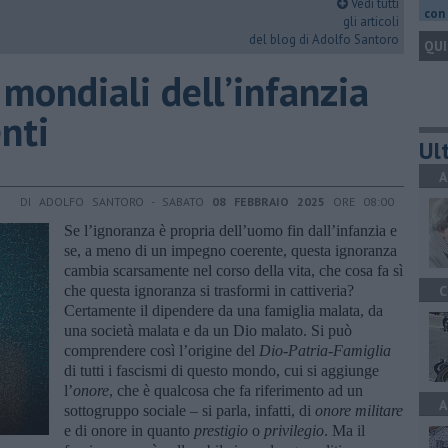
Vedi tutti
con 
gli articoli
del blog di Adolfo Santoro
QUI
mondiali dell’infanzia
enti
Ult
A
DI ADOLFO SANTORO - SABATO
08 FEBBRAIO 2025
ORE 08:00
Se l’ignoranza è propria dell’uomo fin dall’infanzia e
se, a meno di un impegno coerente, questa ignoranza
cambia scarsamente nel corso della vita, che cosa fa sì
che questa ignoranza si trasformi in cattiveria?
C
Certamente il dipendere da una famiglia malata, da
una società malata e da un Dio malato. Si può
comprendere così l’origine del
Dio-Patria-Famiglia
di tutti i fascismi di questo mondo, cui si aggiunge
l’
onore
, che è qualcosa che fa riferimento ad un
A
sottogruppo sociale – si parla, infatti, di
onore militare
e di onore in quanto
prestigio
o
privilegio
. Ma il