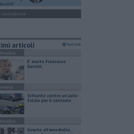
la città"
Condoglianze
imi articoli
Vedi tutti
ttualità
E' morto Francesco
Guccini
ronaca
Schianto contro un'auto
fatale per il centauro
ttualità
Guasto all'emodialisi,