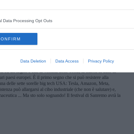
i più basse con aumento della frequenza di eventi meteorologici
ump, Elon Musk, è diventato il principale inquinatore dello spazio
l Data Processing Opt Outs
ebbe essere un bene comune dell’umanità e che Musk sta
i proprietà di Musk, inquinano l’atmosfera con metalli e ossido
tarlink viene usato soprattutto ossido di alluminio ed al rientro
CONFIRM
al mese) l’alluminio, di cui è fatto principalmente il satellite,
non sono state ancora ben studiate le conseguenze della
Data Deletion
Data Access
Privacy Policy
 i governi vassalli ansimano nella loro confusione, ma una
i ed un segno è che la vendita delle
Tesla
, la marca di auto di
ri paesi europei. È il primo segno che si può resistere alla
i una delle sette sorelle big tech USA: Tesla, Amazon, Meta,
tenza può allargarsi al cibo industriale (che non è salutare) e,
rmaceutica ... Ma sto solo sognando! Il festival di Sanremo avrà la