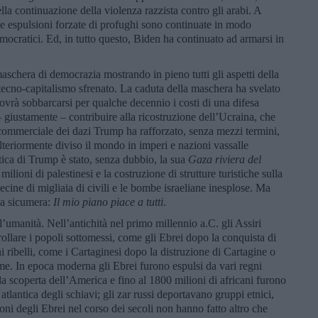
ella continuazione della violenza razzista contro gli arabi. A
 le espulsioni forzate di profughi sono continuate in modo
mocratici. Ed, in tutto questo, Biden ha continuato ad armarsi in
schera di democrazia mostrando in pieno tutti gli aspetti della
 tecno-capitalismo sfrenato. La caduta della maschera ha svelato
ovrà sobbarcarsi per qualche decennio i costi di una difesa
 giustamente – contribuire alla ricostruzione dell’Ucraina, che
 commerciale dei dazi Trump ha rafforzato, senza mezzi termini,
teriormente diviso il mondo in imperi e nazioni vassalle
itica di Trump è stato, senza dubbio, la sua
Gaza riviera del
milioni di palestinesi e la costruzione di strutture turistiche sulla
ecine di migliaia di civili e le bombe israeliane inesplose. Ma
ua sicumera:
Il mio piano piace a tutti
.
’umanità. Nell’antichità nel primo millennio a.C. gli Assiri
ollare i popoli sottomessi, come gli Ebrei dopo la conquista di
ribelli, come i Cartaginesi dopo la distruzione di Cartagine o
me. In epoca moderna gli Ebrei furono espulsi da vari regni
la scoperta dell’America e fino al 1800 milioni di africani furono
 atlantica degli schiavi; gli zar russi deportavano gruppi etnici,
oni degli Ebrei nel corso dei secoli non hanno fatto altro che