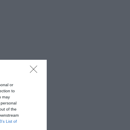
sonal or
ection to
ou may
 personal
out of the
 downstream
B’s List of