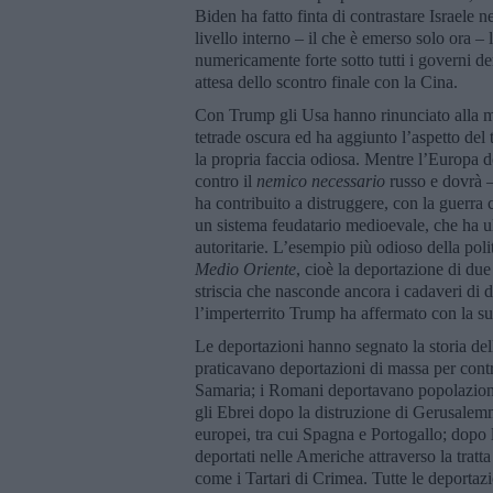
Biden ha fatto finta di contrastare Israele n
livello interno – il che è emerso solo ora –
numericamente forte sotto tutti i governi de
attesa dello scontro finale con la Cina.
Con Trump gli Usa hanno rinunciato alla ma
tetrade oscura ed ha aggiunto l’aspetto del
la propria faccia odiosa. Mentre l’Europa d
contro il
nemico necessario
russo e dovrà –
ha contribuito a distruggere, con la guerra
un sistema feudatario medioevale, che ha ul
autoritarie. L’esempio più odioso della pol
Medio Oriente
, cioè la deportazione di due 
striscia che nasconde ancora i cadaveri di d
l’imperterrito Trump ha affermato con la s
Le deportazioni hanno segnato la storia dell
praticavano deportazioni di massa per contr
Samaria; i Romani deportavano popolazioni 
gli Ebrei dopo la distruzione di Gerusalem
europei, tra cui Spagna e Portogallo; dopo 
deportati nelle Americhe attraverso la tratta
come i Tartari di Crimea. Tutte le deportazi