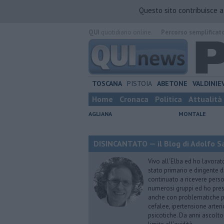
Questo sito contribuisce 
QUI
quotidiano online.
Percorso semplificat
TOSCANA
PISTOIA
ABETONE
VALDINIE
Home
Cronaca
Politica
Attualità
AGLIANA
MONTALE
DISINCANTATO — il Blog di Adolfo S
Vivo all’Elba ed ho lavorat
stato primario e dirigente 
continuato a ricevere person
numerosi gruppi ed ho pres
anche con problematiche ps
cefalee, ipertensione arter
psicotiche. Da anni ascolto