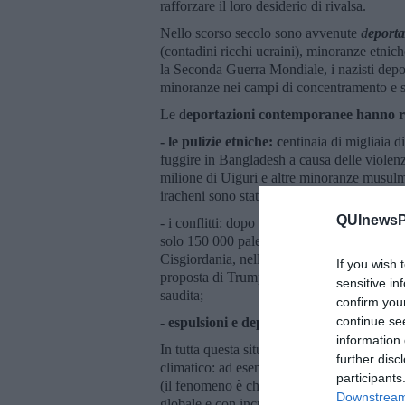
rafforzare il loro desiderio di rivalsa.
Nello scorso secolo sono avvenute
d
eporta
(contadini ricchi ucraini), minoranze etnich
la Seconda Guerra Mondiale, i nazisti deport
minoranze nei campi di concentramento e 
Le d
eportazioni contemporanee hanno r
- le pulizie etniche: c
entinaia di migliaia 
fuggire in Bangladesh a causa delle violenz
milione di Uiguri e altre minoranze musulma
iracheni sono stati costretti a fuggire a cau
QUInewsPi
- i conflitti: dopo la prima sconfitta araba 
solo 150 000 palestinesi rimasero in Israel
Cisgiordania, nella Striscia di Gaza, in Gior
If you wish 
proposta di Trump una nuova
nakba,
un te
sensitive in
saudita;
confirm you
continue se
- espulsioni e deportazioni anti-umanitar
information 
In tutta questa situazione si è riaffermata
further disc
climatico: ad esempio, negli ultimi decenni
participants
(il fenomeno è chiamato
amplificazione art
Downstream 
globale e con incrementi fino a 20°C sopra 