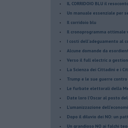
IL CORRIDOIO BLU il resocont
Un manuale essenziale per s
Il corridoio blu
​Il cronoprogramma ottimale ve
​I costi dell’adeguamento al c
Alcune domande da esordiente 
Verso il full electric a gestio
​La Scienza dei Cittadini e i Cit
Trump e le sue guerre contro i
​Le furbate elettorali della M
​Date loro l’Oscar al posto de
L'umanizzazione dell'economia
​Dopo il diluvio dei NO: un pa
​Un grandioso NO ai falchi teoc