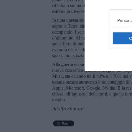
riflettono sui modelli climatici a latitudin
estremi in diverse parti del mondo.
In tutta questa situazione il compare di Tr
Persona
sopra la Terra, cioè di qualcosa che dovr
occupando. I settemila satelliti Starlink, d
d’alluminio. Al momento del lancio di uno S
sulla Terra di uno Starlink (ne rientrano 120 
evapora e lascia le scorie nello spazio. E 
spazzatura spaziale.
Alla guerra economica inaugurata da Trump
nuova coscienza sembra emergere nei popol
Musk, sta calando tra il 40% e il 70% nei va
tetrade oscura attraverso il boicottaggio d
Apple, Microsoft, Google, Nvidia. E la resis
chissà, all’industria delle armi, a quella fa
meglio.
Adolfo Santoro