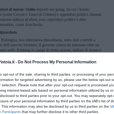
zioni di massa
: Stalin
deportò nei gulag, tra cui i kulaki
e (come Ceceni e Tatari di Crimea) e oppositori politici; durante
arono milioni di ebrei, rom, oppositori politici e altre
sterminio, come Auschwitz.
iguardato
di Rohingya, una minoranza musulmana, sono stati costretti a
e dell’esercito birmano; il governo cinese ha internato oltre un
ne nello Xinjiang in campi di rieducazione; milioni di siriani e
sa della guerra civile e dell’occupazione dello Stato Islamico;
stoia.it -
Do Not Process My Personal Information
da parte di Israele avvenne la
catastrofe
(
nakba
in arabo), per cui
e, mentre circa 750 000 fuggirono e trovarono rifugio in
dania, in Libano, in Siria e in Iraq; i palestinesi vedono nella
to opt-out of the sale, sharing to third parties, or processing of your per
ntativo di premere soprattutto sulla collaborazionista Arabia
formation for targeted advertising by us, please use the below opt-out s
r selection. Please note that after your opt-out request is processed y
eing interest-based ads based on personal information utilized by us or
ie verso i migranti.
disclosed to third parties prior to your opt-out. You may separately opt-
 la deresponsabilizzazione di governi negazionisti del cambiamento
losure of your personal information by third parties on the IAB’s list of
 l’Artide ha registrato un aumento significativo delle temperature
. This information may also be disclosed by us to third parties on the
IA
ica
) con un trend quattro volte più veloce rispetto alla media
Participants
that may further disclose it to other third parties.
le medie stagionali in alcuni periodi. Le conseguenze si