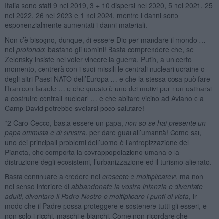
Italia sono stati 9 nel 2019, 3 + 10 dispersi nel 2020, 5 nel 2021, 25
nel 2022, 26 nel 2023 e 1 nel 2024, mentre i danni sono
esponenzialmente aumentati i danni materiali.
Non c’è bisogno, dunque, di essere Dio per mandare il mondo …
nel
profondo
: bastano gli uomini! Basta comprendere che, se
Zelensky insiste nel voler vincere la guerra, Putin, a un certo
momento, centrerà con i suoi missili le centrali nucleari ucraine o
degli altri Paesi NATO dell’Europa … e che la stessa cosa può fare
l’Iran con Israele … e che questo è uno dei motivi per non ostinarsi
a costruire centrali nucleari … e che abitare vicino ad Aviano o a
Camp David potrebbe svelarsi poco salutare!
*2 Caro Cecco, basta essere un papa,
non so se hai presente un
papa ottimista e di sinistra
, per dare guai all’umanità! Come sai,
uno dei principali problemi dell’uomo è l’antropizzazione del
Pianeta, che comporta la sovrappopolazione umana e la
distruzione degli ecosistemi, l’urbanizzazione ed il turismo alienato.
Basta continuare a credere nel
crescete e moltiplicatevi
, ma non
nel senso interiore di
abbandonate la vostra infanzia e diventate
adulti
,
diventare il Padre Nostro e moltiplicare i punti di vista
, in
modo che il Padre possa proteggere e sostenere tutti gli esseri, e
non solo i ricchi, maschi e bianchi. Come non ricordare che