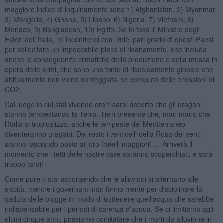
maggiore indice di inquinamento sono 1) Afghanistan, 2) Myanmar,
3) Mongolia, 4) Ghana, 5) Libano, 6) Nigeria, 7) Vietnam, 8)
Monaco, 9) Bangladesh, 10) Egitto. Se io fossi il Ministro degli
Esteri dell’Italia, mi incontrerei con i miei pari grado di questi Paesi
per sollecitare un impeccabile piano di risanamento, che includa
anche le conseguenze climatiche della produzione e della messa in
opera delle armi, che sono una fonte di riscaldamento globale che
abitualmente non viene conteggiata nel computo delle emissioni di
CO2.
Dal luogo in cui stai vivendo ora ti sarai accorto che gli uragani
stanno tempestando la Terra. Tieni presente che, man mano che
l’Italia si tropicalizza, anche le tempeste del Mediterraneo
diventeranno uragani. Del resto i venticelli della Rosa dei venti
stanno lasciando posto ai loro fratelli maggiori! … Arriverà il
momento che i tetti delle nostre case saranno scoperchiati, e sarà
troppo tardi!
Come pure ti stai accorgendo che le alluvioni si alternano alle
siccità, mentre i governanti non fanno niente per disciplinare la
caduta delle piogge in modo di trattenere quell’acqua che sarebbe
indispensabile per i periodi di carenza d’acqua. Se ci limitiamo agli
ultimi cinque anni, possiamo constatare che i morti da alluvione in