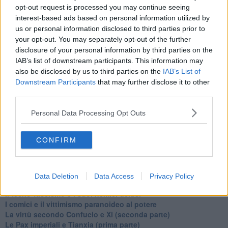
​Pupazzi!
opt-out request is processed you may continue seeing
​Il Wild West di Trump
interest-based ads based on personal information utilized by
​La depressione infantile di Roger Waters e la propaganda di
us or personal information disclosed to third parties prior to
guerra"
your opt-out. You may separately opt-out of the further
​La disinformazione climatica veicolata dai media
disclosure of your personal information by third parties on the
Senza una Retta Visione l’Uomo è un automa
​La propaganda bellica nostrana vs l’hasbarà dei sionisti
IAB’s list of downstream participants. This information may
​La cleptocrazia e lo studio sociologico della propaganda di
also be disclosed by us to third parties on the
IAB’s List of
guerra
Downstream Participants
that may further disclose it to other
​Uccidere per gioco: il cacciatore e chi vuole armarsi
third parties.
​La Cop 30 di Belem giorno per giorno
La Cop 30, i crimini e i misfatti verso la vita sulla terra
Personal Data Processing Opt Outs
Arrostire il pianeta: le grandi emissioni della carne e dei
latticini
CONFIRM
​Cop 30, uragani e riconversione delle spese militari
La responsabilità storica della morte sulla terra
PTSD e suicidi svelano l’intento suicidario della guerra e
dell’ignoranza
Data Deletion
Data Access
Privacy Policy
Il Wenzi e la decadenza verso la guerra e la morte
​Il tecno-fascismo e i suoi nemici delusi
​I comici e il vittimismo paranoideo al potere
​La virtù secondo Confucio e Xi (seconda parte)
Le Pax imperiali e Tianxia (prima parte)