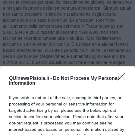
calore in eccesso generato dal riscaldamento globale, contribuendo
a mitigare l’aumento della temperatura atmosferica. Gli studi attuali
non sanno precisare l’entità del riscaldamento degli oceani,
indicano solo che esso è continuo. Le proiezioni specifiche
sull’aumento della temperatura del mare in Toscana per gli anni
2030, 2040 e 2050 rispetto al decennio 1990-2000 non sono
facilmente reperibili; tuttavia alcuni studi sul Mar Mediterraneo
indicano un incremento di circa 1,2°C su base annuale per l'intero
bacino mediterraneo: durante il periodo 1981-2018, la temperatura
della superficie del Mediterraneo è aumentata ogni decennio tra
0,2°C e 0,6°C. È perciò plausibile ipotizzare che anche le acque
marine toscane possano subire un riscaldamento simile, con un
incremento compreso tra 0,6°C e 1,8°C entro il 2050 rispetto ai
QUInewsPistoia.it -
Do Not Process My Personal
livelli del 1990-2000.
Information
Adolfo Santoro
If you wish to opt-out of the sale, sharing to third parties, or
processing of your personal or sensitive information for
targeted advertising by us, please use the below opt-out
section to confirm your selection. Please note that after your
opt-out request is processed you may continue seeing
Se vuoi leggere le notizie principali della Toscana iscriviti alla
interest-based ads based on personal information utilized by
Newsletter QUInews - ToscanaMedia.
Arriva gratis tutti i giorni