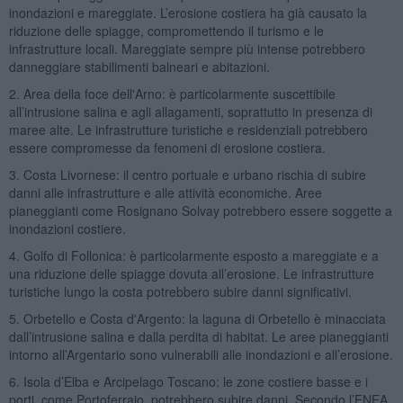
inondazioni e mareggiate. L’erosione costiera ha già causato la
riduzione delle spiagge, compromettendo il turismo e le
infrastrutture locali. Mareggiate sempre più intense potrebbero
danneggiare stabilimenti balneari e abitazioni.
2. Area della foce dell'Arno: è particolarmente suscettibile
all’intrusione salina e agli allagamenti, soprattutto in presenza di
maree alte. Le infrastrutture turistiche e residenziali potrebbero
essere compromesse da fenomeni di erosione costiera.
3. Costa Livornese: il centro portuale e urbano rischia di subire
danni alle infrastrutture e alle attività economiche. Aree
pianeggianti come Rosignano Solvay potrebbero essere soggette a
inondazioni costiere.
4. Golfo di Follonica: è particolarmente esposto a mareggiate e a
una riduzione delle spiagge dovuta all’erosione. Le infrastrutture
turistiche lungo la costa potrebbero subire danni significativi.
5. Orbetello e Costa d'Argento: la laguna di Orbetello è minacciata
dall’intrusione salina e dalla perdita di habitat. Le aree pianeggianti
intorno all’Argentario sono vulnerabili alle inondazioni e all’erosione.
6. Isola d’Elba e Arcipelago Toscano: le zone costiere basse e i
porti, come Portoferraio, potrebbero subire danni. Secondo l’ENEA,