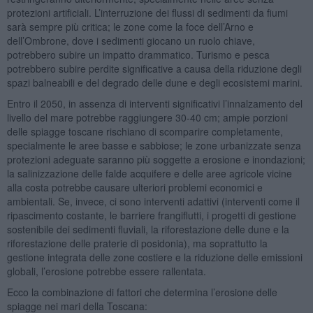
protezioni artificiali. L’interruzione dei flussi di sedimenti da fiumi
sarà sempre più critica; le zone come la foce dell’Arno e
dell’Ombrone, dove i sedimenti giocano un ruolo chiave,
potrebbero subire un impatto drammatico. Turismo e pesca
potrebbero subire perdite significative a causa della riduzione degli
spazi balneabili e del degrado delle dune e degli ecosistemi marini.
Entro il 2050, in assenza di interventi significativi l’innalzamento del
livello del mare potrebbe raggiungere 30-40 cm; ampie porzioni
delle spiagge toscane rischiano di scomparire completamente,
specialmente le aree basse e sabbiose; le zone urbanizzate senza
protezioni adeguate saranno più soggette a erosione e inondazioni;
la salinizzazione delle falde acquifere e delle aree agricole vicine
alla costa potrebbe causare ulteriori problemi economici e
ambientali. Se, invece, ci sono interventi adattivi (interventi come il
ripascimento costante, le barriere frangiflutti, i progetti di gestione
sostenibile dei sedimenti fluviali, la riforestazione delle dune e la
riforestazione delle praterie di posidonia), ma soprattutto la
gestione integrata delle zone costiere e la riduzione delle emissioni
globali, l’erosione potrebbe essere rallentata.
Ecco la combinazione di fattori che determina l’erosione delle
spiagge nei mari della Toscana: