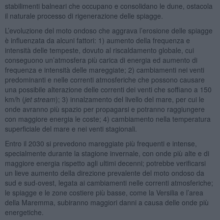
stabilimenti balneari che occupano e consolidano le dune, ostacola
il naturale processo di rigenerazione delle spiagge.
L’evoluzione del moto ondoso che aggrava l’erosione delle spiagge
è influenzata da alcuni fattori: 1) aumento della frequenza e
intensità delle tempeste, dovuto al riscaldamento globale, cui
conseguono un’atmosfera più carica di energia ed aumento di
frequenza e intensità delle mareggiate; 2) cambiamenti nei venti
predominanti e nelle correnti atmosferiche che possono causare
una possibile alterazione delle correnti dei venti che soffiano a 150
km/h (
jet stream
); 3) innalzamento del livello del mare, per cui le
onde avranno più spazio per propagarsi e potranno raggiungere
con maggiore energia le coste; 4) cambiamento nella temperatura
superficiale del mare e nei venti stagionali.
Entro il 2030 si prevedono mareggiate più frequenti e intense,
specialmente durante la stagione invernale, con onde più alte e di
maggiore energia rispetto agli ultimi decenni; potrebbe verificarsi
un lieve aumento della direzione prevalente del moto ondoso da
sud e sud-ovest, legata ai cambiamenti nelle correnti atmosferiche;
le spiagge e le zone costiere più basse, come la Versilia e l’area
della Maremma, subiranno maggiori danni a causa delle onde più
energetiche.