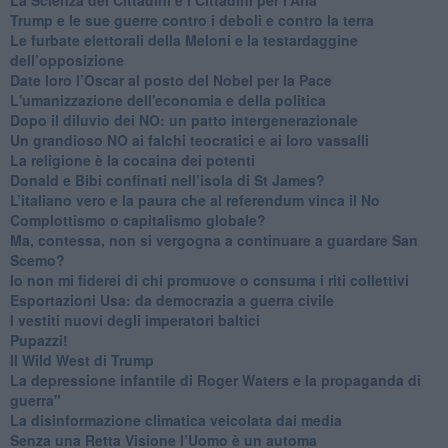
Trump e le sue guerre contro i deboli e contro la terra
​Le furbate elettorali della Meloni e la testardaggine
dell’opposizione
​Date loro l’Oscar al posto del Nobel per la Pace
L'umanizzazione dell'economia e della politica
​Dopo il diluvio dei NO: un patto intergenerazionale
​Un grandioso NO ai falchi teocratici e ai loro vassalli
La religione è la cocaina dei potenti
Donald e Bibi confinati nell’isola di St James?
L’italiano vero e la paura che al referendum vinca il No
​Complottismo o capitalismo globale?
​Ma, contessa, non si vergogna a continuare a guardare San
Scemo?
​Io non mi fiderei di chi promuove o consuma i riti collettivi
Esportazioni Usa: da democrazia a guerra civile
​I vestiti nuovi degli imperatori baltici
​Pupazzi!
​Il Wild West di Trump
​La depressione infantile di Roger Waters e la propaganda di
guerra"
​La disinformazione climatica veicolata dai media
Senza una Retta Visione l’Uomo è un automa