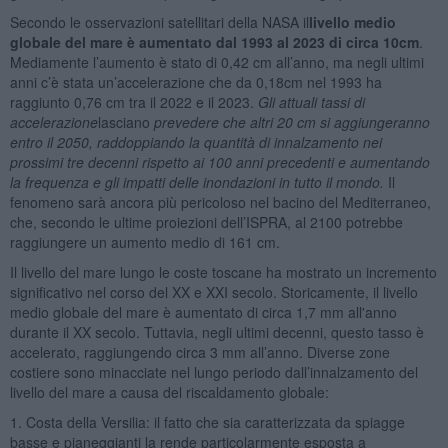
Secondo le osservazioni satellitari della NASA il
livello medio
globale del mare è aumentato dal 1993 al 2023 di circa 10cm
.
Mediamente l’aumento è stato di 0,42 cm all’anno, ma negli ultimi
anni c’è stata un’accelerazione che da 0,18cm nel 1993 ha
raggiunto 0,76 cm tra il 2022 e il 2023.
Gli attuali tassi di
accelerazione
lasciano
prevedere che altri 20 cm si aggiungeranno
entro il 2050, raddoppiando la quantità di innalzamento nei
prossimi tre decenni rispetto ai 100 anni precedenti e aumentando
la frequenza e gli impatti delle inondazioni in tutto il mondo
.
Il
fenomeno sarà ancora più pericoloso nel bacino del Mediterraneo,
che, secondo le ultime proiezioni dell’ISPRA, al 2100 potrebbe
raggiungere un aumento medio di 161 cm.
Il livello del mare lungo le coste toscane ha mostrato un incremento
significativo nel corso del XX e XXI secolo. Storicamente, il livello
medio globale del mare è aumentato di circa 1,7 mm all'anno
durante il XX secolo. Tuttavia, negli ultimi decenni, questo tasso è
accelerato, raggiungendo circa 3 mm all’anno. Diverse zone
costiere sono minacciate nel lungo periodo dall’innalzamento del
livello del mare a causa del riscaldamento globale:
1. Costa della Versilia: il fatto che sia caratterizzata da spiagge
basse e pianeggianti la rende particolarmente esposta a