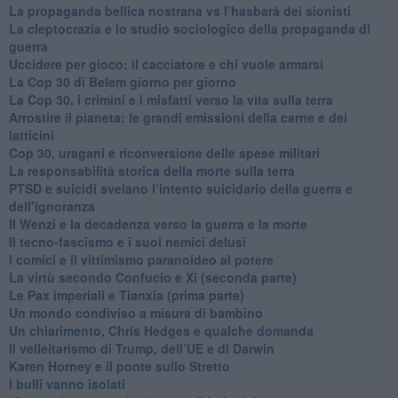
​La propaganda bellica nostrana vs l’hasbarà dei sionisti
​La cleptocrazia e lo studio sociologico della propaganda di
guerra
​Uccidere per gioco: il cacciatore e chi vuole armarsi
​La Cop 30 di Belem giorno per giorno
La Cop 30, i crimini e i misfatti verso la vita sulla terra
Arrostire il pianeta: le grandi emissioni della carne e dei
latticini
​Cop 30, uragani e riconversione delle spese militari
La responsabilità storica della morte sulla terra
PTSD e suicidi svelano l’intento suicidario della guerra e
dell’ignoranza
Il Wenzi e la decadenza verso la guerra e la morte
​Il tecno-fascismo e i suoi nemici delusi
​I comici e il vittimismo paranoideo al potere
​La virtù secondo Confucio e Xi (seconda parte)
Le Pax imperiali e Tianxia (prima parte)
Un mondo condiviso a misura di bambino
​Un chiarimento, Chris Hedges e qualche domanda
Il velleitarismo di Trump, dell’UE e di Darwin
​Karen Horney e il ponte sullo Stretto
​I bulli vanno isolati