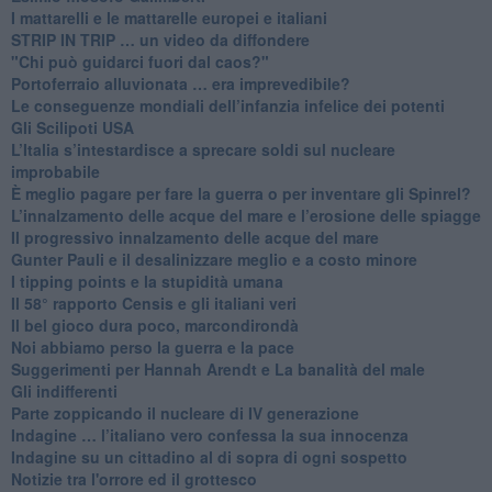
​I mattarelli e le mattarelle europei e italiani
​STRIP IN TRIP … un video da diffondere
"Chi può guidarci fuori dal caos?"
​Portoferraio alluvionata … era imprevedibile?
Le conseguenze mondiali dell’infanzia infelice dei potenti
​Gli Scilipoti USA
L’Italia s’intestardisce a sprecare soldi sul nucleare
improbabile
È meglio pagare per fare la guerra o per inventare gli Spinrel?
​L’innalzamento delle acque del mare e l’erosione delle spiagge
​Il progressivo innalzamento delle acque del mare
​Gunter Pauli e il desalinizzare meglio e a costo minore
I tipping points e la stupidità umana
​Il 58° rapporto Censis e gli italiani veri
​Il bel gioco dura poco, marcondirondà
Noi abbiamo perso la guerra e la pace
Suggerimenti per Hannah Arendt e La banalità del male
​Gli indifferenti
Parte zoppicando il nucleare di IV generazione
​Indagine … l’italiano vero confessa la sua innocenza
Indagine su un cittadino al di sopra di ogni sospetto
Notizie tra l'orrore ed il grottesco