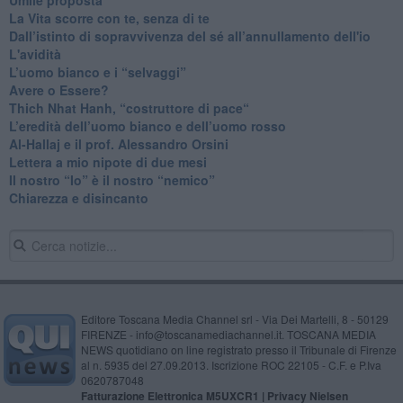
​La Vita scorre con te, senza di te
​Dall’istinto di sopravvivenza del sé all’annullamento dell'io
L'avidità
​L’uomo bianco e i “selvaggi”
​Avere o Essere?
​Thich Nhat Hanh, “costruttore di pace“
​L’eredità dell’uomo bianco e dell’uomo rosso
Al-Hallaj e il prof. Alessandro Orsini
​Lettera a mio nipote di due mesi
​Il nostro “Io” è il nostro “nemico”
​Chiarezza e disincanto
Editore Toscana Media Channel srl - Via Dei Martelli, 8 - 50129
FIRENZE - info@toscanamediachannel.it. TOSCANA MEDIA
NEWS quotidiano on line registrato presso il Tribunale di Firenze
al n. 5935 del 27.09.2013. Iscrizione ROC 22105 - C.F. e P.Iva
0620787048
Fatturazione Elettronica M5UXCR1 |
Privacy Nielsen