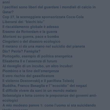
anni
​I pacifisti sono liberi dal guardare i mondiali di calcio in
Qatar?
​Cop 27, la sceneggiata sponsorizzata Coca-Cola
​Liberarsi dei “biechi blu”
Il riscaldamento globale è adesso
​Erasmo da Rotterdam e la guerra
​Aforismi su guerra, pace e bomba
Cingolani o del disastro ecologico
​Il metano ci dà una mano nel suicidio del pianeta
​Dio? Patria? Famiglia?
Portogallo, esempio di politica energetica
​Elisabetta II e l’assenza di futuro
Al risveglio di un incubo, un altro incubo!
​Piombino e la fine dell’emergenza
​Il vero rischio del gassificatore
​Il violento Dostoevskij e il pacifista Tolstòj
​Buddha, Franco Basaglia e l’”ecocidio” dei negazi
​È difficile vivere da sani in un mondo malato
Solastalgia e lotta contro le prepotenze dei governi anti-
ecologici
​A mio modesto parere 1: come l’uomo si sta suicidando
​Umile proposta