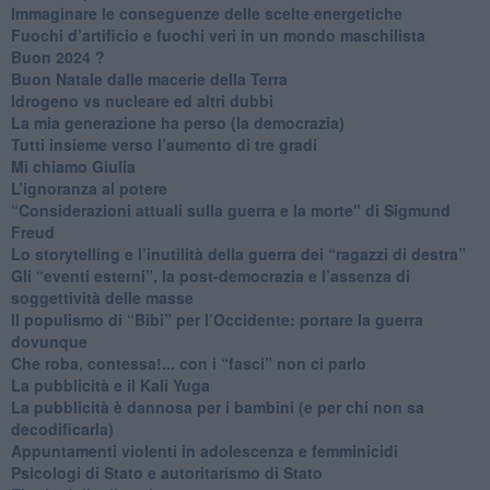
Immaginare le conseguenze delle scelte energetiche
​Fuochi d’artificio e fuochi veri in un mondo maschilista
Buon 2024 ?
​Buon Natale dalle macerie della Terra
​Idrogeno vs nucleare ed altri dubbi
​La mia generazione ha perso (la democrazia)
​Tutti insieme verso l’aumento di tre gradi
Mi chiamo Giulia
L’ignoranza al potere
​“Considerazioni attuali sulla guerra e la morte" di Sigmund
Freud
​Lo storytelling e l’inutilità della guerra dei “ragazzi di destra”
​Gli “eventi esterni”, la post-democrazia e l’assenza di
soggettività delle masse
​Il populismo di “Bibi” per l’Occidente: portare la guerra
dovunque
​Che roba, contessa!... con i “fasci” non ci parlo
La pubblicità e il Kali Yuga
​La pubblicità è dannosa per i bambini (e per chi non sa
decodificarla)
​Appuntamenti violenti in adolescenza e femminicidi
​Psicologi di Stato e autoritarismo di Stato