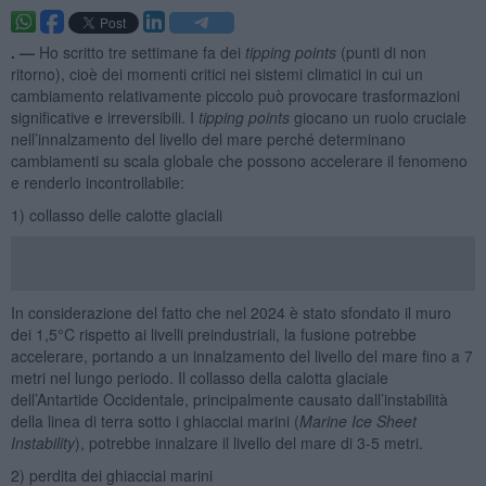
. —
Ho scritto tre settimane fa dei
tipping points
(punti di non
ritorno), cioè dei momenti critici nei sistemi climatici in cui un
cambiamento relativamente piccolo può provocare trasformazioni
significative e irreversibili. I
tipping points
giocano un ruolo cruciale
nell’innalzamento del livello del mare perché determinano
cambiamenti su scala globale che possono accelerare il fenomeno
e renderlo incontrollabile:
1) collasso delle calotte glaciali
In considerazione del fatto che nel 2024 è stato sfondato il muro
dei 1,5°C rispetto ai livelli preindustriali, la fusione potrebbe
accelerare, portando a un innalzamento del livello del mare fino a 7
metri nel lungo periodo. Il collasso della calotta glaciale
dell’Antartide Occidentale, principalmente causato dall’instabilità
della linea di terra sotto i ghiacciai marini (
Marine Ice Sheet
Instability
), potrebbe innalzare il livello del mare di 3-5 metri.
2) perdita dei ghiacciai marini