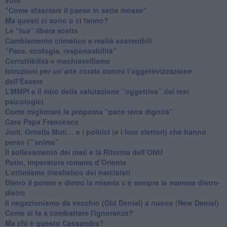
"Come sfasciare il paese in sette mosse"
​Ma questi ci sono o ci fanno?
​Le “tua” libera scelta
Cambiamento climatico e realtà sostenibili
“Pace, ecologia, responsabilità”
​Corruttibilità e machiavellismo
Istruzioni per un’arte corale contro l’oggettivizzazione
dell’Essere
​L’MMPI e il mito della valutazione “oggettiva” dei test
psicologici
Come migliorare la proposta “pace terra dignità”
Caro Papa Francesco
​Jorit, Ornella Muti… e i politici (e i loro elettori) che hanno
perso l’”anima”
​Il sollevamento dei mari e la Riforma dell’ONU
Putin, imperatore romano d’Oriente
​L’ottimismo irrealistico dei narcisisti
​Dietro il potere e dietro la miseria c’è sempre la mamma dietro-
dietro
Il negazionismo da vecchio (Old Denial) a nuovo (New Denial)
Come si fa a combattere l'ignoranza?
Ma chi è questo Cassandra?