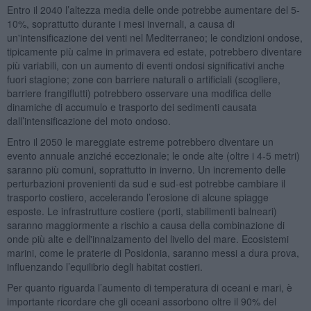
Entro il 2040 l’altezza media delle onde potrebbe aumentare del 5-
10%, soprattutto durante i mesi invernali, a causa di
un'intensificazione dei venti nel Mediterraneo; le condizioni ondose,
tipicamente più calme in primavera ed estate, potrebbero diventare
più variabili, con un aumento di eventi ondosi significativi anche
fuori stagione; zone con barriere naturali o artificiali (scogliere,
barriere frangiflutti) potrebbero osservare una modifica delle
dinamiche di accumulo e trasporto dei sedimenti causata
dall’intensificazione del moto ondoso.
Entro il 2050 le mareggiate estreme potrebbero diventare un
evento annuale anziché eccezionale; le onde alte (oltre i 4-5 metri)
saranno più comuni, soprattutto in inverno. Un incremento delle
perturbazioni provenienti da sud e sud-est potrebbe cambiare il
trasporto costiero, accelerando l’erosione di alcune spiagge
esposte. Le infrastrutture costiere (porti, stabilimenti balneari)
saranno maggiormente a rischio a causa della combinazione di
onde più alte e dell'innalzamento del livello del mare. Ecosistemi
marini, come le praterie di Posidonia, saranno messi a dura prova,
influenzando l’equilibrio degli habitat costieri.
Per quanto riguarda l’aumento di temperatura di oceani e mari, è
importante ricordare che gli oceani assorbono oltre il 90% del