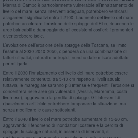
Marina di Campo è particolarmente vulnerabile all’innalzamento del
livello del mare: senza interventi adeguati, potrebbero verificarsi
allagamenti significativi entro il 2100. L’aumento del livello del mare
potrebbe accelerare l’erosione delle spiagge dell'Elba, riducendo le
aree balneabili e danneggiando gli ecosistemi costieri; i promontori
diventerebbero isole.
L’evoluzione dell’erosione delle spiagge della Toscana, se limito
l’esame al 2030-2040-2050, dipenderà da una combinazione di
fattori climatici, naturali e antropici, nonché dalle misure adottate
per mitigarla.
Entro il 2030 l’innalzamento del livello del mare potrebbe essere
relativamente contenuto, tra 5-10 cm rispetto ai livelli attuali;
tuttavia, le mareggiate saranno più intense e frequenti; l’erosione si
concentrerà nelle aree già vulnerabili (Versilia, Maremma, costa
livornese), aggravando la perdita di spiagge. Gli interventi di
ripascimento artificiale potrebbero tamponare la situazione, ma
senza modificare le cause sottostanti.
Entro il 2040 il livello del mare potrebbe aumentare di 15-20 cm,
aggravando il fenomeno di inondazioni costiere e la perdita di
spiagge; le spiagge naturali, in assenza di interventi, si
restringeranno ulteriormente, specialmente nelle aree senza