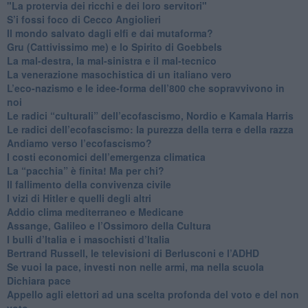
"La protervia dei ricchi e dei loro servitori"
S’i fossi foco di Cecco Angiolieri
​Il mondo salvato dagli elfi e dai mutaforma?
Gru (Cattivissimo me) e lo Spirito di Goebbels
​La mal-destra, la mal-sinistra e il mal-tecnico
​La venerazione masochistica di un italiano vero
​L’eco-nazismo e le idee-forma dell’800 che sopravvivono in
noi
​Le radici “culturali” dell’ecofascismo, Nordio e Kamala Harris
Le radici dell’ecofascismo: la purezza della terra e della razza
Andiamo verso l’ecofascismo?
I costi economici dell’emergenza climatica
​La “pacchia” è finita! Ma per chi?
​Il fallimento della convivenza civile
​I vizi di Hitler e quelli degli altri
Addio clima mediterraneo e Medicane
​Assange, Galileo e l’Ossimoro della Cultura
​I bulli d’Italia e i masochisti d’Italia
​Bertrand Russell, le televisioni di Berlusconi e l’ADHD
​Se vuoi la pace, investi non nelle armi, ma nella scuola
​Dichiara pace
​Appello agli elettori ad una scelta profonda del voto e del non
voto