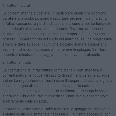
1. Fattori naturali
Le correnti marine e costiere, in particolare quelle che scorrono
parallele alla costa, possono trasportare sedimenti da una zona
all'altra, causando la perdita di sabbia in alcune aree. Le tempeste
e le onde più alte, specialmente durante l’inverno, erodono le
spiagge, spostando sabbia verso il mare aperto o in altre zone
costiere. L’innalzamento del livello del mare causa una progressiva
erosione delle spiagge. I fiumi che sfociano in mare trasportano
sedimenti che contribuiscono a mantenere le spiagge. Se il loro
apporto diminuisce, la spiaggia non si rinnova naturalmente.
2. Fattori antropici
La costruzione di infrastrutture come dighe e porti modifica le
correnti naturali e riduce il trasporto di sedimenti verso le spiagge
vicine. La regolazione dei fiumi riduce il trasporto di sabbia e ghiaia
dalle montagne alle coste, diminuendo l'apporto naturale di
sedimenti. La costruzione di edifici e infrastrutture lungo la costa
altera l’equilibrio naturale e impedisce il naturale avanzamento e
arretramento delle spiagge.
In passato, l’estrazione di sabbia da fiumi e spiagge ha impoverito il
sistema costiero di materiale necessario. Il turismo eccessivo, con