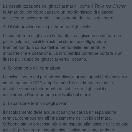
La destabilizzazione dei ghiacciai marini, come il
Thwaites Glacier
in Antartide, potrebbe causare un rapido rilascio di ghiaccio
nell’oceano, accelerando l’innalzamento del livello del mare.
3) Disintegrazione delle piattaforme di ghiaccio
Le piattaforme di ghiaccio fluttuanti, che agiscono come barriere
per le calotte glaciali terrestri, si stanno assottigliando e
frammentando a causa dell’aumento delle temperature
atmosferiche e oceaniche. La loro perdita potrebbe portare a un
flusso più rapido dei ghiacciai verso l'oceano.
4) Scioglimento del permafrost
Lo scioglimento del permafrost rilascia grandi quantità di gas serra
come metano e CO2, amplificando il riscaldamento globale,
destabilizzando ulteriormente destabilizzare i ghiacciai e
accelerando l’innalzamento del livello del mare.
5) Espansione termica degli oceani
Il riscaldamento delle acque oceaniche causa un’espansione
termica, contribuendo all’innalzamento del livello del mare.
Sebbene sia un processo più lento rispetto alla fusione delle calotte
glaciali, può avere un impatto significativo nel lungo periodo.