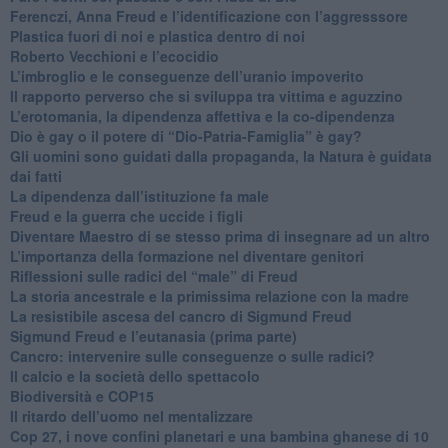
​Ferenczi, Anna Freud e l’identificazione con l’aggresssore
Plastica fuori di noi e plastica dentro di noi
​Roberto Vecchioni e l’ecocidio
​L’imbroglio e le conseguenze dell’uranio impoverito
​Il rapporto perverso che si sviluppa tra vittima e aguzzino
L’erotomania, la dipendenza affettiva e la co-dipendenza
​Dio è gay o il potere di “Dio-Patria-Famiglia” è gay?
​Gli uomini sono guidati dalla propaganda, la Natura è guidata
dai fatti
La dipendenza dall’istituzione fa male
​Freud e la guerra che uccide i figli
​Diventare Maestro di se stesso prima di insegnare ad un altro
L’importanza della formazione nel diventare genitori
Riflessioni sulle radici del “male” di Freud
​La storia ancestrale e la primissima relazione con la madre
​La resistibile ascesa del cancro di Sigmund Freud
Sigmund Freud e l’eutanasia (prima parte)
Cancro: intervenire sulle conseguenze o sulle radici?
​Il calcio e la società dello spettacolo
Biodiversità e COP15
​Il ritardo dell’uomo nel mentalizzare
​Cop 27, i nove confini planetari e una bambina ghanese di 10