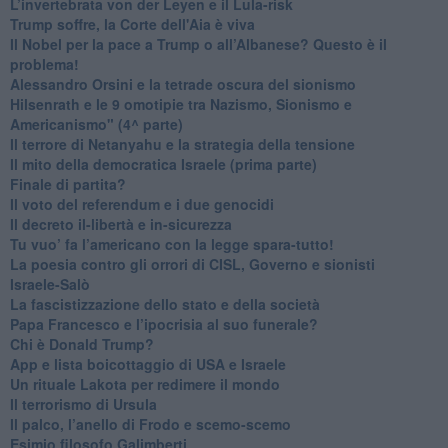
L’invertebrata von der Leyen e il Lula-risk
Trump soffre, la Corte dell'Aia è viva
​Il Nobel per la pace a Trump o all’Albanese? Questo è il
problema!
​Alessandro Orsini e la tetrade oscura del sionismo
​Hilsenrath e le 9 omotipie tra Nazismo, Sionismo e
Americanismo" (4^ parte)
​Il terrore di Netanyahu e la strategia della tensione
Il mito della democratica Israele (prima parte)
​Finale di partita?
​Il voto del referendum e i due genocidi
Il decreto il-libertà e in-sicurezza
Tu vuo’ fa l’americano con la legge spara-tutto!
La poesia contro gli orrori di CISL, Governo e sionisti
Israele-Salò
​La fascistizzazione dello stato e della società
Papa Francesco e l’ipocrisia al suo funerale?
​Chi è Donald Trump?
App e lista boicottaggio di USA e Israele
​Un rituale Lakota per redimere il mondo
Il terrorismo di Ursula
​Il palco, l’anello di Frodo e scemo-scemo
Esimio filosofo Galimberti