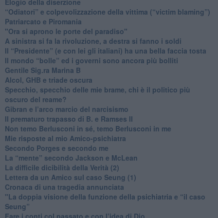
Elogio della diserzione
“Odiatori” e colpevolizzazione della vittima (“victim blaming”)
​Patriarcato e Piromania
"Ora si aprono le porte del paradiso"
​A sinistra si fa la rivoluzione, a destra si fanno i soldi
​Il “Presidente” (e con lei gli italiani) ha una bella faccia tosta
​Il mondo “bolle” ed i governi sono ancora più bolliti
​Gentile Sig.ra Marina B
​Alcol, GHB e triade oscura
​Specchio, specchio delle mie brame, chi è il politico più
oscuro del reame?
​Gibran e l’arco marcio del narcisismo
​Il prematuro trapasso di B. e Ramses II
​Non temo Berlusconi in sé, temo Berlusconi in me
​Mie risposte al mio Amico-psichiatra
​Secondo Porges e secondo me
​La “mente” secondo Jackson e McLean
La difficile dicibilità della Verità (2)
​Lettera da un Amico sul caso Seung (1)
​Cronaca di una tragedia annunciata
"​La doppia visione della funzione della psichiatria e “il caso
Seung”
​Fare i conti col passato e con l’idea di Dio