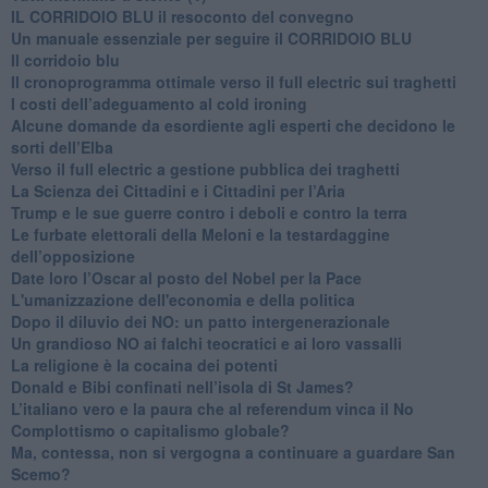
IL CORRIDOIO BLU il resoconto del convegno
Un manuale essenziale per seguire il CORRIDOIO BLU
Il corridoio blu
​Il cronoprogramma ottimale verso il full electric sui traghetti
​I costi dell’adeguamento al cold ironing
Alcune domande da esordiente agli esperti che decidono le
sorti dell’Elba
Verso il full electric a gestione pubblica dei traghetti​
​La Scienza dei Cittadini e i Cittadini per l’Aria
Trump e le sue guerre contro i deboli e contro la terra
​Le furbate elettorali della Meloni e la testardaggine
dell’opposizione
​Date loro l’Oscar al posto del Nobel per la Pace
L'umanizzazione dell'economia e della politica
​Dopo il diluvio dei NO: un patto intergenerazionale
​Un grandioso NO ai falchi teocratici e ai loro vassalli
La religione è la cocaina dei potenti
Donald e Bibi confinati nell’isola di St James?
L’italiano vero e la paura che al referendum vinca il No
​Complottismo o capitalismo globale?
​Ma, contessa, non si vergogna a continuare a guardare San
Scemo?