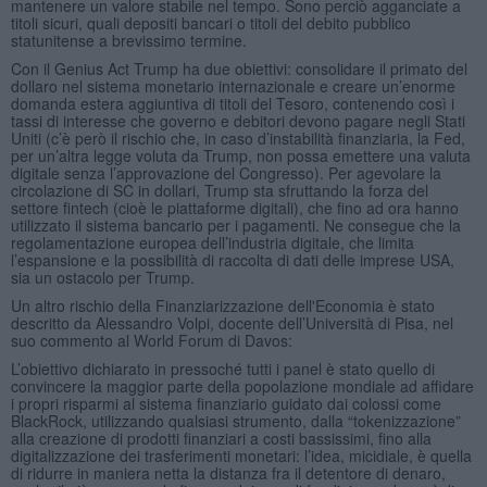
mantenere un valore stabile nel tempo. Sono perciò agganciate a
titoli sicuri, quali depositi bancari o titoli del debito pubblico
statunitense a brevissimo termine.
Con il Genius Act Trump ha due obiettivi: consolidare il primato del
dollaro nel sistema monetario internazionale e creare un’enorme
domanda estera aggiuntiva di titoli del Tesoro, contenendo così i
tassi di interesse che governo e debitori devono pagare negli Stati
Uniti (c’è però il rischio che, in caso d’instabilità finanziaria, la Fed,
per un’altra legge voluta da Trump, non possa emettere una valuta
digitale senza l’approvazione del Congresso). Per agevolare la
circolazione di SC in dollari, Trump sta sfruttando la forza del
settore fintech (cioè le piattaforme digitali), che fino ad ora hanno
utilizzato il sistema bancario per i pagamenti. Ne consegue che la
regolamentazione europea dell’industria digitale, che limita
l’espansione e la possibilità di raccolta di dati delle imprese USA,
sia un ostacolo per Trump.
Un altro rischio della Finanziarizzazione dell'Economia è stato
descritto da Alessandro Volpi, docente dell’Università di Pisa, nel
suo commento al World Forum di Davos:
L’obiettivo dichiarato in pressoché tutti i panel è stato quello di
convincere la maggior parte della popolazione mondiale ad affidare
i propri risparmi al sistema finanziario guidato dai colossi come
BlackRock, utilizzando qualsiasi strumento, dalla “tokenizzazione”
alla creazione di prodotti finanziari a costi bassissimi, fino alla
digitalizzazione dei trasferimenti monetari: l’idea, micidiale, è quella
di ridurre in maniera netta la distanza fra il detentore di denaro,