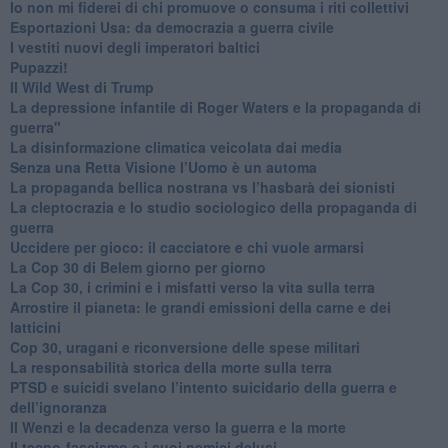
​Io non mi fiderei di chi promuove o consuma i riti collettivi
Esportazioni Usa: da democrazia a guerra civile
​I vestiti nuovi degli imperatori baltici
​Pupazzi!
​Il Wild West di Trump
​La depressione infantile di Roger Waters e la propaganda di
guerra"
​La disinformazione climatica veicolata dai media
Senza una Retta Visione l’Uomo è un automa
​La propaganda bellica nostrana vs l’hasbarà dei sionisti
​La cleptocrazia e lo studio sociologico della propaganda di
guerra
​Uccidere per gioco: il cacciatore e chi vuole armarsi
​La Cop 30 di Belem giorno per giorno
La Cop 30, i crimini e i misfatti verso la vita sulla terra
Arrostire il pianeta: le grandi emissioni della carne e dei
latticini
​Cop 30, uragani e riconversione delle spese militari
La responsabilità storica della morte sulla terra
PTSD e suicidi svelano l’intento suicidario della guerra e
dell’ignoranza
Il Wenzi e la decadenza verso la guerra e la morte
​Il tecno-fascismo e i suoi nemici delusi