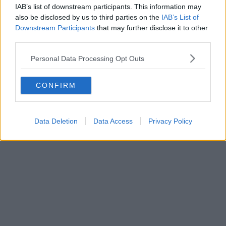
IAB’s list of downstream participants. This information may
also be disclosed by us to third parties on the
IAB’s List of
Downstream Participants
that may further disclose it to other
third parties.
Personal Data Processing Opt Outs
CONFIRM
i livelli del debito pubblico dei vari Stati crescono sempre più in 
Data Deletion
Data Access
Privacy Policy