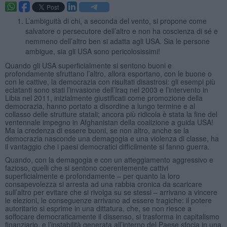
L’ambiguità di chi, a seconda del vento, si propone come
salvatore o persecutore dell’altro e non ha coscienza di sé e
nemmeno dell’altro ben si adatta agli USA. Sia le persone
ambigue, sia gli USA sono pericolosissimi!
Quando gli USA superficialmente si sentono buoni e
profondamente sfruttano l’altro, allora esportano, con le buone o
con le cattive, la democrazia con risultati disastrosi: gli esempi più
eclatanti sono stati l’invasione dell’Iraq nel 2003 e l’intervento in
Libia nel 2011, inizialmente giustificati come promozione della
democrazia, hanno portato a disordine a lungo termine e al
collasso delle strutture statali; ancora più ridicola è stata la fine del
ventennale impegno in Afghanistan della coalizione a guida USA!
Ma la credenza di essere buoni, se non altro, anche se la
democrazia nasconde una demagogia e una violenza di classe, ha
il vantaggio che i paesi democratici difficilmente si fanno guerra.
Quando, con la demagogia e con un atteggiamento aggressivo e
fazioso, quelli che si sentono coerentemente cattivi
superficialmente e profondamente – per quanto la loro
consapevolezza si arresta ad una rabbia cronica da scaricare
sull’altro per evitare che si rivolga su se stessi – arrivano a vincere
le elezioni, le conseguenze arrivano ad essere tragiche: il potere
autoritario si esprime in una dittatura, che, se non riesce a
soffocare democraticamente il dissenso, si trasforma in capitalismo
finanziario, e l’instabilità generata all’interno del Paese sfocia in una