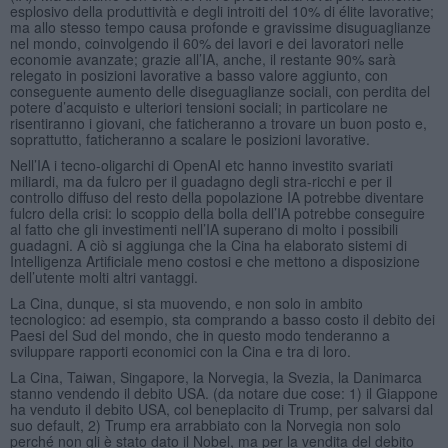
esplosivo della produttività e degli introiti del 10% di élite lavorative;
ma allo stesso tempo causa profonde e gravissime disuguaglianze
nel mondo, coinvolgendo il 60% dei lavori e dei lavoratori nelle
economie avanzate; grazie all’IA, anche, il restante 90% sarà
relegato in posizioni lavorative a basso valore aggiunto, con
conseguente aumento delle diseguaglianze sociali, con perdita del
potere d’acquisto e ulteriori tensioni sociali; in particolare ne
risentiranno i giovani, che faticheranno a trovare un buon posto e,
soprattutto, faticheranno a scalare le posizioni lavorative.
Nell’IA i tecno-oligarchi di OpenAI etc hanno investito svariati
miliardi, ma da fulcro per il guadagno degli stra-ricchi e per il
controllo diffuso del resto della popolazione IA potrebbe diventare
fulcro della crisi: lo scoppio della bolla dell’IA potrebbe conseguire
al fatto che gli investimenti nell’IA superano di molto i possibili
guadagni. A ciò si aggiunga che la Cina ha elaborato sistemi di
Intelligenza Artificiale meno costosi e che mettono a disposizione
dell’utente molti altri vantaggi.
La Cina, dunque, si sta muovendo, e non solo in ambito
tecnologico: ad esempio, sta comprando a basso costo il debito dei
Paesi del Sud del mondo, che in questo modo tenderanno a
sviluppare rapporti economici con la Cina e tra di loro.
La Cina, Taiwan, Singapore, la Norvegia, la Svezia, la Danimarca
stanno vendendo il debito USA. (da notare due cose: 1) il Giappone
ha venduto il debito USA, col beneplacito di Trump, per salvarsi dal
suo default, 2) Trump era arrabbiato con la Norvegia non solo
perché non gli è stato dato il Nobel, ma per la vendita del debito