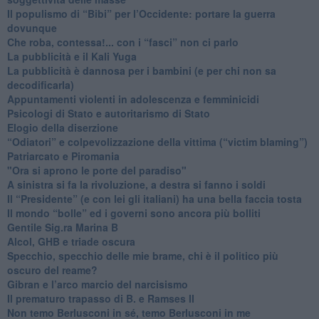
​Il populismo di “Bibi” per l’Occidente: portare la guerra
dovunque
​Che roba, contessa!... con i “fasci” non ci parlo
La pubblicità e il Kali Yuga
​La pubblicità è dannosa per i bambini (e per chi non sa
decodificarla)
​Appuntamenti violenti in adolescenza e femminicidi
​Psicologi di Stato e autoritarismo di Stato
Elogio della diserzione
“Odiatori” e colpevolizzazione della vittima (“victim blaming”)
​Patriarcato e Piromania
"Ora si aprono le porte del paradiso"
​A sinistra si fa la rivoluzione, a destra si fanno i soldi
​Il “Presidente” (e con lei gli italiani) ha una bella faccia tosta
​Il mondo “bolle” ed i governi sono ancora più bolliti
​Gentile Sig.ra Marina B
​Alcol, GHB e triade oscura
​Specchio, specchio delle mie brame, chi è il politico più
oscuro del reame?
​Gibran e l’arco marcio del narcisismo
​Il prematuro trapasso di B. e Ramses II
​Non temo Berlusconi in sé, temo Berlusconi in me