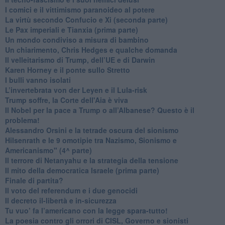
​I comici e il vittimismo paranoideo al potere
​La virtù secondo Confucio e Xi (seconda parte)
Le Pax imperiali e Tianxia (prima parte)
Un mondo condiviso a misura di bambino
​Un chiarimento, Chris Hedges e qualche domanda
Il velleitarismo di Trump, dell’UE e di Darwin
​Karen Horney e il ponte sullo Stretto
​I bulli vanno isolati
L’invertebrata von der Leyen e il Lula-risk
Trump soffre, la Corte dell'Aia è viva
​Il Nobel per la pace a Trump o all’Albanese? Questo è il
problema!
​Alessandro Orsini e la tetrade oscura del sionismo
​Hilsenrath e le 9 omotipie tra Nazismo, Sionismo e
Americanismo" (4^ parte)
​Il terrore di Netanyahu e la strategia della tensione
Il mito della democratica Israele (prima parte)
​Finale di partita?
​Il voto del referendum e i due genocidi
Il decreto il-libertà e in-sicurezza
Tu vuo’ fa l’americano con la legge spara-tutto!
La poesia contro gli orrori di CISL, Governo e sionisti