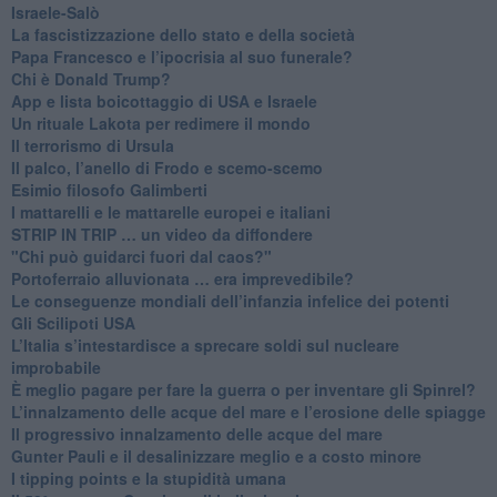
Israele-Salò
​La fascistizzazione dello stato e della società
Papa Francesco e l’ipocrisia al suo funerale?
​Chi è Donald Trump?
App e lista boicottaggio di USA e Israele
​Un rituale Lakota per redimere il mondo
Il terrorismo di Ursula
​Il palco, l’anello di Frodo e scemo-scemo
Esimio filosofo Galimberti
​I mattarelli e le mattarelle europei e italiani
​STRIP IN TRIP … un video da diffondere
"Chi può guidarci fuori dal caos?"
​Portoferraio alluvionata … era imprevedibile?
Le conseguenze mondiali dell’infanzia infelice dei potenti
​Gli Scilipoti USA
L’Italia s’intestardisce a sprecare soldi sul nucleare
improbabile
È meglio pagare per fare la guerra o per inventare gli Spinrel?
​L’innalzamento delle acque del mare e l’erosione delle spiagge
​Il progressivo innalzamento delle acque del mare
​Gunter Pauli e il desalinizzare meglio e a costo minore
I tipping points e la stupidità umana