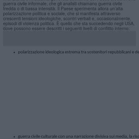
guerra civile informale, che gli analisti chiamano guerra civile
fredda o di bassa intensità. Il Paese sperimenta allora un’alta
polarizzazione politica e sociale, che si manifesta attraverso
crescenti tensioni ideologiche, scontri verbali e, occasionalmente,
episodi di violenza politica. È quello che sta succedendo negli USA,
dove possono essere descritti i seguenti livelli di conflitto interno:
polarizzazione ideologica estrema tra sostenitori repubblicani e dem
guerra civile culturale con una narrazione divisiva sui media, la ris