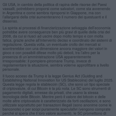
Gli USA, in cambio della politica di rapina delle risorse dei Paesi
vassalli, potrebbero proporsi come salvatori, come sta avvenendo
in Argentina e come sembra riproporsi in Giappone, ma con
l’allargarsi della crisi aumenteranno il numero dei questuanti e il
dissenso.
La spinta ai processi di finanziarizzazione selvaggia dell’economia
potrebbe avere conseguenze ben più gravi di quelle della crisi del
2008, da cui si riuscì ad uscire dopo molto tempo e con molta
fatica, grazie anche all’intervento deciso e coordinato dei sistemi di
regolazione. Questa volta, un eventuale crollo dei mercati si
scontrerebbe con una dimensione ancora maggiore dei valori in
gioco e con possibili difese molto più deboli, tra l’altro per la
presenza di un’amministrazione USA apparentemente
irresponsabile: il pompiere-piromane Trump, invece di
regolamentare la situazione, sembra volerne approfittare a livello
personale.
Il fuoco acceso da Trump è la legge Genius Act (Guiding and
Establishing National Innovation for US Stablecoins) del luglio 2025.
Questa legge regola le stablecoin (SC), che sono un tipo speciale
di criptovalute, di cui Bitcoin è la più nota. Le SC sono strumenti di
pagamento digitali, emesse da privati, che usano la stessa
tecnologia delle Bitcoin. Mentre però il valore dei bitcoin e delle
molte altre criptovalute è caratterizzato da forti oscillazioni, e sono
utilizzate soprattutto per transazioni illegali (sono anonime come le
banconote) o per scopi puramente speculativi (vengono comprate
perché si spera che il loro valore aumenti), le SC promettono di