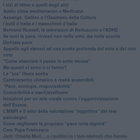
​I vizi di Hitler e quelli degli altri
Addio clima mediterraneo e Medicane
​Assange, Galileo e l’Ossimoro della Cultura
​I bulli d’Italia e i masochisti d’Italia
​Bertrand Russell, le televisioni di Berlusconi e l’ADHD
​Se vuoi la pace, investi non nelle armi, ma nella scuola
​Dichiara pace
​Appello agli elettori ad una scelta profonda del voto e del non
voto
"Come sfasciare il paese in sette mosse"
​Ma questi ci sono o ci fanno?
​Le “tua” libera scelta
Cambiamento climatico e realtà sostenibili
“Pace, ecologia, responsabilità”
​Corruttibilità e machiavellismo
Istruzioni per un’arte corale contro l’oggettivizzazione
dell’Essere
​L’MMPI e il mito della valutazione “oggettiva” dei test
psicologici
Come migliorare la proposta “pace terra dignità”
Caro Papa Francesco
​Jorit, Ornella Muti… e i politici (e i loro elettori) che hanno