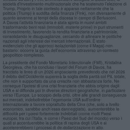
società d’investimento multinazionale che ha sostenuto l’elezione di
Trump. Proprio in tale contesto è apparso nettamente che la
politica (Trump) è suddita della finanza (Fink), non diversamente di
quanto avvenne ai tempi della discesa in campo di Berlusconi.
A Davos l’attività finanziaria è stata spinta in nuovi ambiti
trasformando beni reali (immobili, materie prime) in puri strumenti
di investimento, favorendo la rendita finanziaria e patrimoniale,
consolidando le disuguaglianze, cercando di allineare le politiche
nazionali agli interessi dei mercati internazionali. È stato
evidenziato che gli approcci isolazionisti (come il Maga) non
bastano: occorre la guida dell’economia attraverso un contesto
geopolitico complesso.
La presidente del Fondo Monetario Intenzionale (FMI), Kristalina
Georgieva, che ha concluso i lavori del Forum di Davos, ha
tracciato le linee di un 2026 angosciante prevedendo che nel 2026
il debito dell’Occidente supererà la soglia della parità col PIL totale,
che non è supportato da una crescita non abbastanza forte. Ne
consegue l’ipotesi di una crisi finanziaria che abbia origine dagli
USA e si diffonda poi in diverse direzioni geografiche, in particolare
verso l’Europa. Lo scoppio della crisi, oltre alle grandi conseguenze
sui mercati, indebolirebbe l’egemonia USA sull’ordine
internazionale a favore soprattutto della Cina (che, solo a livello
economico, sarebbe anch’essa danneggiata), aumenterebbe le
difficoltà per i paesi fortemente indebitati (come molti Paesi
europei, tra cui l’Italia, e come i Paesi del Sud del mondo) verso i
quali si accentuerebbe la politica di rapina degli USA e si
accelererebbero i processi di de-dollarizzazione in atto.