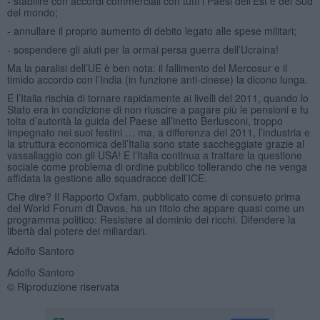
- stabilire con accordi commerciali con tutti i Paesi dell’Est e del Sud
del mondo;
- annullare il proprio aumento di debito legato alle spese militari;
- sospendere gli aiuti per la ormai persa guerra dell’Ucraina!
Ma la paralisi dell’UE è ben nota: il fallimento del Mercosur e il
timido accordo con l’India (in funzione anti-cinese) la dicono lunga.
E l’Italia rischia di tornare rapidamente ai livelli del 2011, quando lo
Stato era in condizione di non riuscire a pagare più le pensioni e fu
tolta d’autorità la guida del Paese all’inetto Berlusconi, troppo
impegnato nei suoi festini … ma, a differenza del 2011, l’industria e
la struttura economica dell’Italia sono state saccheggiate grazie al
vassallaggio con gli USA! E l’Italia continua a trattare la questione
sociale come problema di ordine pubblico tollerando che ne venga
affidata la gestione alle squadracce dell’ICE.
Che dire? Il Rapporto Oxfam, pubblicato come di consueto prima
del World Forum di Davos, ha un titolo che appare quasi come un
programma politico: Resistere al dominio dei ricchi. Difendere la
libertà dal potere dei miliardari.
Adolfo Santoro
Adolfo Santoro
© Riproduzione riservata