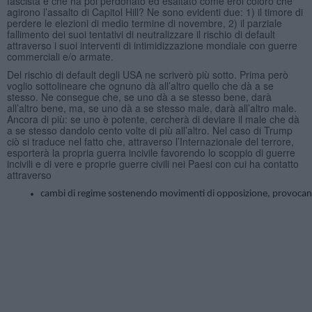
fascista e che ha poi perdonato ed esaltato come eroi coloro che
agirono l’assalto di Capitol Hill? Ne sono evidenti due: 1) il timore di
perdere le elezioni di medio termine di novembre, 2) il parziale
fallimento dei suoi tentativi di neutralizzare il rischio di default
attraverso i suoi interventi di intimidizzazione mondiale con guerre
commerciali e/o armate.
Del rischio di default degli USA ne scriverò più sotto. Prima però
voglio sottolineare che ognuno dà all’altro quello che dà a se
stesso. Ne consegue che, se uno dà a se stesso bene, darà
all’altro bene, ma, se uno dà a se stesso male, darà all’altro male.
Ancora di più: se uno è potente, cercherà di deviare il male che dà
a se stesso dandolo cento volte di più all’altro. Nel caso di Trump
ciò si traduce nel fatto che, attraverso l’Internazionale del terrore,
esporterà la propria guerra incivile favorendo lo scoppio di guerre
incivili e di vere e proprie guerre civili nei Paesi con cui ha contatto
attraverso
cambi di regime sostenendo movimenti di opposizione, provocando ins