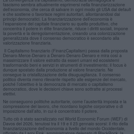
fascismo sembra attualmente esprimersi nella finanziarizzazione
dell’economia, che cerca di salvare in ogni modo gli USA dal default
e che sostiene o favorisce regimi autoritari, allontanandosi dai
principi democratici. La finanziarizzazione dell’economia è
l’espansione del capitale finanziario su quello produttivo, che
concentra il potere in élite finanziarie, riduce i diritti sociali, impone
la povertà e la deregolamentazione, creando una colonizzazione
generalizzata dove il consenso democratico è secondario alla
valorizzazione finanziaria.
Il Capitalismo finanziario (FinanzCapitalism) passa dalla proposta
Denaro-Merce-Denaro a Denaro-Denaro-Denaro e mira così a
massimizzare il valore estratto da esseri umani ed ecosistemi
trasformando beni e servizi in strumenti di investimento; il focus è
dunque spostato dalla produzione al valore finanziario. Ne
consegue la cristallizzazione della disuguaglianza. Il consenso
politico diventa meno rilevante rispetto alle esigenze del mercato,
poiché l’obiettivo è la democrazia di mercato o capitalismo
democratico, dove le decisioni chiave sono sottratte ai processi
elettivi.
Ne conseguono politiche autoritarie, come l’austerità imposta e la
compressione del lavoro, che ricordano logiche corporative o di
imposizione dall’alto, in cui è concentrato il potere.
Tutto ciò è stato sacralizzato nel World Economic Forum (WEF) di
Davos del 2026, tenutosi tra il 19 e il 23 gennaio scorsi: il rito della
finanziarizzazione dell’economia a livello del mondo Occidentale,
officiato da Larry Fink, amministratore delegato di BlackRock, la