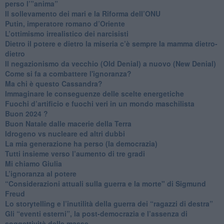
perso l’”anima”
​Il sollevamento dei mari e la Riforma dell’ONU
Putin, imperatore romano d’Oriente
​L’ottimismo irrealistico dei narcisisti
​Dietro il potere e dietro la miseria c’è sempre la mamma dietro-
dietro
Il negazionismo da vecchio (Old Denial) a nuovo (New Denial)
Come si fa a combattere l'ignoranza?
Ma chi è questo Cassandra?
Immaginare le conseguenze delle scelte energetiche
​Fuochi d’artificio e fuochi veri in un mondo maschilista
Buon 2024 ?
​Buon Natale dalle macerie della Terra
​Idrogeno vs nucleare ed altri dubbi
​La mia generazione ha perso (la democrazia)
​Tutti insieme verso l’aumento di tre gradi
Mi chiamo Giulia
L’ignoranza al potere
​“Considerazioni attuali sulla guerra e la morte" di Sigmund
Freud
​Lo storytelling e l’inutilità della guerra dei “ragazzi di destra”
​Gli “eventi esterni”, la post-democrazia e l’assenza di
soggettività delle masse