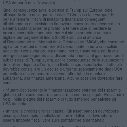
USA da parte della Norvegia).
Quali conseguenze avrà la politica di Trump sull’Europa, oltre
all’esportazione della guerra incivile? Che cosa fa l’Europa? Fa
bene a temere i rischi di instabilità finanziaria conseguenti
all’abbandono di un sistema finanziario consolidato a favore di un
sistema sostanzialmente privato, a temere cioè di perdere la
propria sovranità monetaria, per cui sta lavorando a un euro
digitale per pagamenti fino a 3.000 euro; ciò si affianca
al Regolamento sui Mercati delle Criptovalute (MiCA), che consente
agli attori europei di emettere SC denominate in euro con solide
tutele per i consumatori. Ma rimane inerte, frastornata per la crisi
energetica conseguente alla dissennata rinuncia al gas russo, per il
subire i dazi di Trump e, ora, per le conseguenze della svalutazione
del dollaro rispetto all’euro, che limita le sue esportazioni. Tutto ciò
dovrebbe consigliare un deciso e urgente sganciamento dagli USA
per evitare di sprofondare assieme, oltre tutto in maniera
subalterna, alla finanza americana. Alcune cose che dovrebbe fare
sono:
- rifiutare decisamente la finanziarizzazione estrema del risparmio
globale, che vuole andare a pescare, come ha spiegato Alessandro
Volpi, nelle pieghe del risparmio di tutto il mondo per salvare gli
USA dal default;
- limitare la circolazione dei capitali (gli asset bancari dovrebbero
essere, ad esempio, capitalizzati non in dollari; ci dovrebbero
essere imposte fiscali vere sulle piattaforme americane);