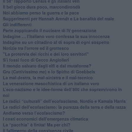
​Il 58° rapporto Censis e gli italiani veri
​Il bel gioco dura poco, marcondirondà
Noi abbiamo perso la guerra e la pace
Suggerimenti per Hannah Arendt e La banalità del male
​Gli indifferenti
Parte zoppicando il nucleare di IV generazione
​Indagine … l’italiano vero confessa la sua innocenza
Indagine su un cittadino al di sopra di ogni sospetto
Notizie tra l'orrore ed il grottesco
"La protervia dei ricchi e dei loro servitori"
S’i fossi foco di Cecco Angiolieri
​Il mondo salvato dagli elfi e dai mutaforma?
Gru (Cattivissimo me) e lo Spirito di Goebbels
​La mal-destra, la mal-sinistra e il mal-tecnico
​La venerazione masochistica di un italiano vero
​L’eco-nazismo e le idee-forma dell’800 che sopravvivono in
noi
​Le radici “culturali” dell’ecofascismo, Nordio e Kamala Harris
Le radici dell’ecofascismo: la purezza della terra e della razza
Andiamo verso l’ecofascismo?
I costi economici dell’emergenza climatica
​La “pacchia” è finita! Ma per chi?
​Il fallimento della convivenza civile