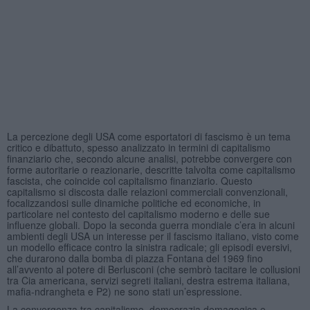
La percezione degli USA come esportatori di fascismo è un tema
critico e dibattuto, spesso analizzato in termini di capitalismo
finanziario che, secondo alcune analisi, potrebbe convergere con
forme autoritarie o reazionarie, descritte talvolta come capitalismo
fascista, che coincide col capitalismo finanziario. Questo
capitalismo si discosta dalle relazioni commerciali convenzionali,
focalizzandosi sulle dinamiche politiche ed economiche, in
particolare nel contesto del capitalismo moderno e delle sue
influenze globali. Dopo la seconda guerra mondiale c’era in alcuni
ambienti degli USA un interesse per il fascismo italiano, visto come
un modello efficace contro la sinistra radicale; gli episodi eversivi,
che durarono dalla bomba di piazza Fontana del 1969 fino
all’avvento al potere di Berlusconi (che sembrò tacitare le collusioni
tra Cia americana, servizi segreti italiani, destra estrema italiana,
mafia-ndrangheta e P2) ne sono stati un’espressione.
La convergenza tra capitalismo, democrazia demagogica e