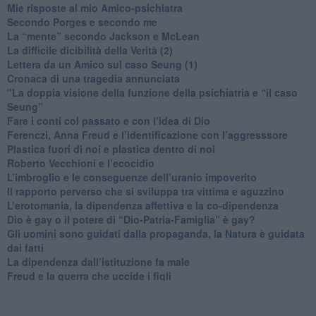
​Mie risposte al mio Amico-psichiatra
​Secondo Porges e secondo me
​La “mente” secondo Jackson e McLean
La difficile dicibilità della Verità (2)
​Lettera da un Amico sul caso Seung (1)
​Cronaca di una tragedia annunciata
"​La doppia visione della funzione della psichiatria e “il caso
Seung”
​Fare i conti col passato e con l’idea di Dio
​Ferenczi, Anna Freud e l’identificazione con l’aggresssore
Plastica fuori di noi e plastica dentro di noi
​Roberto Vecchioni e l’ecocidio
​L’imbroglio e le conseguenze dell’uranio impoverito
​Il rapporto perverso che si sviluppa tra vittima e aguzzino
L’erotomania, la dipendenza affettiva e la co-dipendenza
​Dio è gay o il potere di “Dio-Patria-Famiglia” è gay?
​Gli uomini sono guidati dalla propaganda, la Natura è guidata
dai fatti
La dipendenza dall’istituzione fa male
​Freud e la guerra che uccide i figli
​Diventare Maestro di se stesso prima di insegnare ad un altro
L’importanza della formazione nel diventare genitori