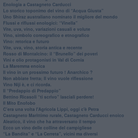
Enologia a Castagneto Carducci
Lo storico toponimo del vino di “Acqua Giusta”
Uno Shiraz australiano nominato il migliore del mondo
​Flussi e riflussi enologici: “Vinella”
Vite, uva, vino, variazioni casuali e volute
Vino, simbolo coreografico e etnografico
​Vino: retorica e futuro
​Vite, uva, vino, storia antica e recente
​Rosso di Montalcino: il “Brunello” dei poveri
Vini e olio protagonisti in Val di Cornia
​La Maremma enoica
Il vino in un prossimo futuro ! Anarchico ?
​Non abbiate fretta; Il vino vuole riflessione
​Vino Niji è, e ci ricorda.
Il “Predappio di Predappio”
Bettino Ricasoli “ti scrivo” lasciali perdere!
Il Mito Enofobo
​C’era una volta l'Agricola Lippi, oggi c'è Petra
​Castagneto Marittimo rurale, Castagneto Carducci enoico
Aleatico, il vino che ha attraversato il tempo
Ecco un vino delle colline del campigliese
“La Bandita” e “La Cerreta”, vicini ma diversi