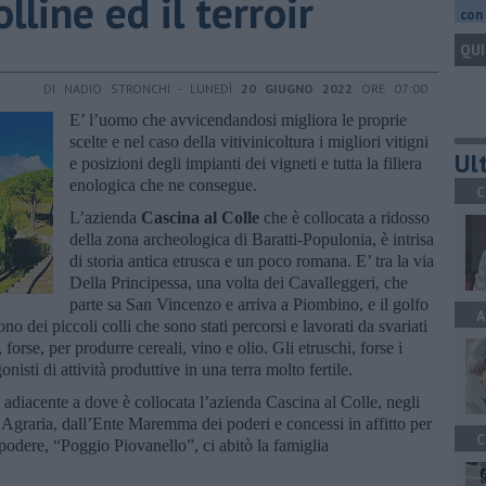
colline ed il terroir
con 
QUI
DI NADIO STRONCHI - LUNEDÌ
20 GIUGNO 2022
ORE 07:00
E’ l’uomo che avvicendandosi migliora le proprie
scelte e nel caso della vitivinicoltura i migliori vitigni
Ult
e posizioni degli impianti dei vigneti e tutta la filiera
enologica che ne consegue.
C
L’azienda
Cascina al Colle
che è collocata a ridosso
della zona archeologica di Baratti-Populonia, è intrisa
di storia antica etrusca e un poco romana. E’ tra la via
Della Principessa, una volta dei Cavalleggeri, che
parte sa San Vincenzo e arriva a Piombino, e il golfo
A
no dei piccoli colli che sono stati percorsi e lavorati da svariati
forse, per produrre cereali, vino e olio. Gli etruschi, forse i
nisti di attività produttive in una terra molto fertile.
 adiacente a dove è collocata l’azienda Cascina al Colle, negli
 Agraria, dall’Ente Maremma dei poderi e concessi in affitto per
C
l podere, “Poggio Piovanello”, ci abitò la famiglia