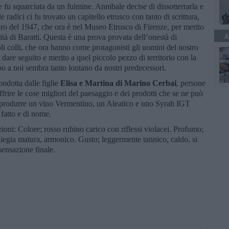
e fu squarciata da un fulmine. Annibale decise di dissotterrarla e
radici ci fu trovato un capitello etrusco con tanto di scrittura,
bro del 1947, che ora è nel Museo Etrusco di Firenze, per merito
A
ità di Baratti. Questa è una prova provata dell’onestà di
oli colli, che ora hanno come protagonisti gli uomini del nostro
are seguito e merito a quel piccolo pezzo di territorio con la
po a noi sembra tanto lontano da nostri predecessori.
ondotta dalle figlie
Elisa e Martina di Marino Cerbai
, persone
 offrire le cose migliori del paesaggio e dei prodotti che se ne può
r produrre un vino Vermentino, un Aleatico e uno Syrah IGT
 fatto e di nome.
oni: Colore; rosso rubino carico con riflessi violacei. Profumo;
 ciliegia matura, armonico. Gusto; leggermente tannico, caldo, si
 sensazione finale.