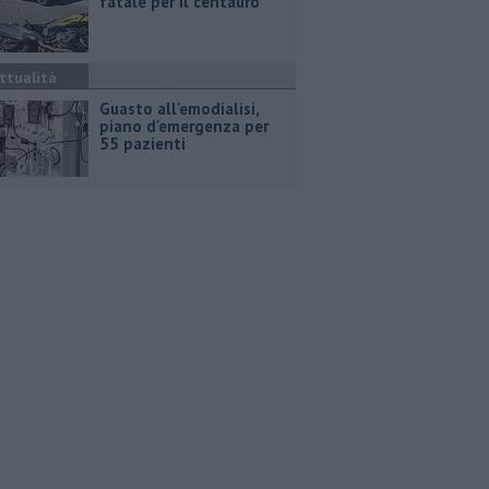
fatale per il centauro
ttualità
Guasto all'emodialisi,
piano d'emergenza per
55 pazienti