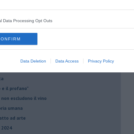
 vignaiolo comunista
sso, però...
l Data Processing Opt Outs
 provvede l’immagine
ltra cosa è venderlo
CONFIRM
el bene e nel male
 ignorare la storia umana, ma...
Data Deletion
Data Access
Privacy Policy
io, mancano ancora due aspetti
ta
ro e il profano”
 non escludono il vino
storia umana
fatto ad arte
, 2024