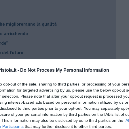
he miglioreranno la qualità
no arricchendo
orde”
no del futuro
iana: in Maremma usata poco
stoia.it -
Do Not Process My Personal Information
critto”
che non ti aspetti
to opt-out of the sale, sharing to third parties, or processing of your per
o chiamati anche vini-liquore
formation for targeted advertising by us, please use the below opt-out s
r selection. Please note that after your opt-out request is processed y
r la vitivinicoltura
eing interest-based ads based on personal information utilized by us or
disclosed to third parties prior to your opt-out. You may separately opt-
esa del vino 2025
losure of your personal information by third parties on the IAB’s list of
giche per fare vini
. This information may also be disclosed by us to third parties on the
IA
Participants
that may further disclose it to other third parties.
è rivalità?