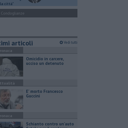
la città"
Condoglianze
imi articoli
Vedi tutti
ronaca
Omicidio in carcere,
ucciso un detenuto
ttualità
E' morto Francesco
Guccini
ronaca
Schianto contro un'auto