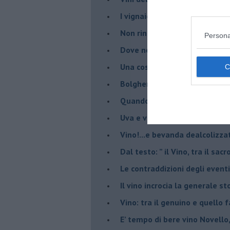
​I vignaiolo democristano e il
​Non rinnego mai la storia. Spe
Persona
​Dove non c’è cultura enoica,
​Una cosa è parlare di vino, a
Bolgheri enoica sorprende: n
​Quando parli di vino non puoi
Uva e vino all’Isola del Gigl
​Vino!...e bevanda dealcolizza
​Dal testo: ” il Vino, tra il sac
Le contraddizioni degli eventi
​Il vino incrocia la generale 
Vino: tra il genuino e quello 
E’ tempo di bere vino Novello