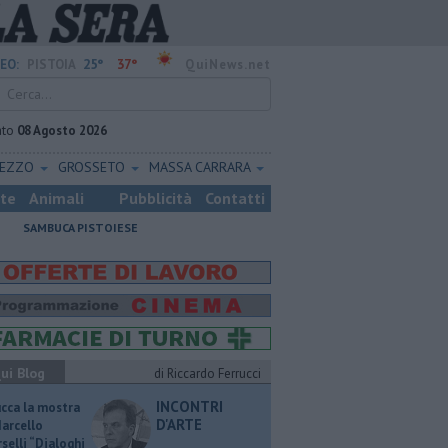
25°
37°
EO:
PISTOIA
QuiNews.net
ato
08 Agosto 2026
REZZO
GROSSETO
MASSA CARRARA
ste
Animali
Pubblicità
Contatti
SAMBUCA PISTOIESE
ui Blog
di Riccardo Ferrucci
INCONTRI
ucca la mostra
D'ARTE
Marcello
selli “Dialoghi