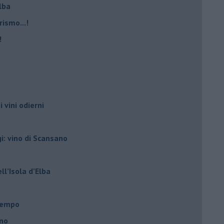
Elba
rismo...!
!
i vini odierni
gi: vino di Scansano
ell’Isola d’Elba
l tempo
ano