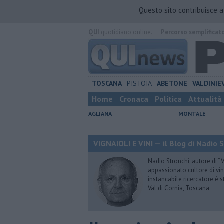
Questo sito contribuisce 
QUI
quotidiano online.
Percorso semplificat
TOSCANA
PISTOIA
ABETONE
VALDINIE
Home
Cronaca
Politica
Attualità
AGLIANA
MONTALE
VIGNAIOLI E VINI — il Blog di Nadio 
Nadio Stronchi, autore di “Vi
appassionato cultore di vini
instancabile ricercatore è 
Val di Cornia, Toscana