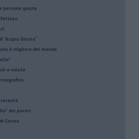
le persone giuste
ifettoso
ci
di “Acqua Giusta”
ato il migliore del mondo
nella”
uali e volute
etnografico
e recente
llo” dei poveri
 di Cornia