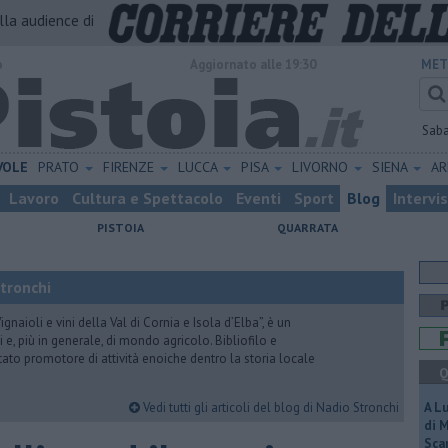
alla audience di
o
Aggiornato alle 19:30
MET
Sab
VOLE
PRATO
FIRENZE
LUCCA
PISA
LIVORNO
SIENA
A
Lavoro
Cultura e Spettacolo
Eventi
Sport
Blog
Intervi
PISTOIA
QUARRATA
Stronchi
gnaioli e vini della Val di Cornia e Isola d’Elba”, è un
 e, più in generale, di mondo agricolo. Bibliofilo e
stato promotore di attività enoiche dentro la storia locale
Q
Vedi tutti gli articoli del blog di Nadio Stronchi
A L
di 
Scar