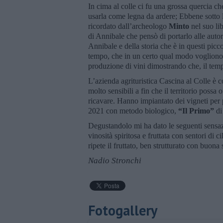
In cima al colle ci fu una grossa quercia ch
usarla come legna da ardere; Ebbene sotto le 
ricordato dall’archeologo
Minto
nel suo li
di Annibale che pensò di portarlo alle autor
Annibale e della storia che è in questi picc
tempo, che in un certo qual modo vogliono d
produzione di vini dimostrando che, il tem
L’azienda agrituristica Cascina al Colle è c
molto sensibili a fin che il territorio possa
ricavare. Hanno impiantato dei vigneti pe
2021 con metodo biologico,
“Il Primo”
di
Degustandolo mi ha dato le seguenti sensazi
vinosità spiritosa e fruttata con sentori di
ripete il fruttato, ben strutturato con buona
Nadio Stronchi
Fotogallery