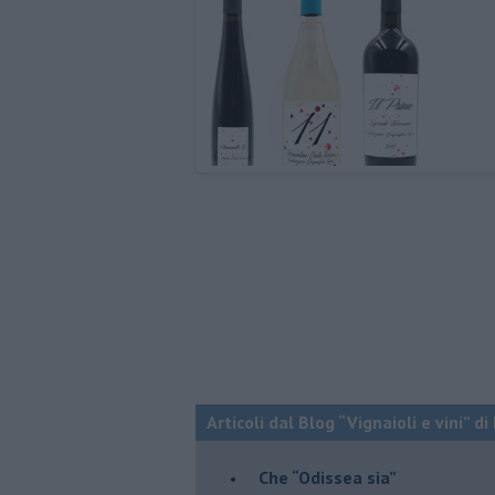
Articoli dal Blog “Vignaioli e vini” d
​Che “Odissea sia”