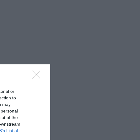
sonal or
ection to
ou may
 personal
out of the
 downstream
B’s List of