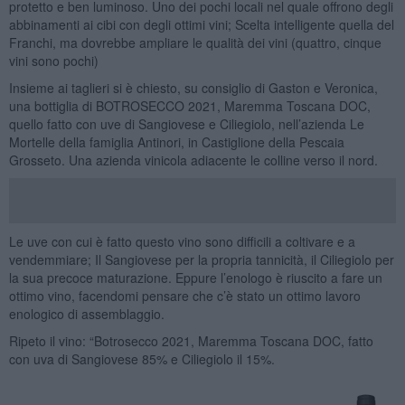
protetto e ben luminoso. Uno dei pochi locali nel quale offrono degli
abbinamenti ai cibi con degli ottimi vini; Scelta intelligente quella del
Franchi, ma dovrebbe ampliare le qualità dei vini (quattro, cinque
vini sono pochi)
Insieme ai taglieri si è chiesto, su consiglio di Gaston e Veronica,
una bottiglia di BOTROSECCO 2021, Maremma Toscana DOC,
quello fatto con uve di Sangiovese e Ciliegiolo, nell’azienda Le
Mortelle della famiglia Antinori, in Castiglione della Pescaia
Grosseto. Una azienda vinicola adiacente le colline verso il nord.
Le uve con cui è fatto questo vino sono difficili a coltivare e a
vendemmiare; Il Sangiovese per la propria tannicità, il Ciliegiolo per
la sua precoce maturazione. Eppure l’enologo è riuscito a fare un
ottimo vino, facendomi pensare che c’è stato un ottimo lavoro
enologico di assemblaggio.
Ripeto il vino: “Botrosecco 2021, Maremma Toscana DOC, fatto
con uva di Sangiovese 85% e Ciliegiolo il 15%.