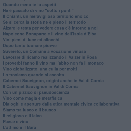
Quando meno te lo aspetti
​Ne è passato di vino “sotto i ponti"
​Il Chianti, un meraviglioso territorio enoico
​Se si cerca la storia ne è pieno il territorio
Alzare le testa per vedere cosa c'è intorno a noi
​Napoleone Bonaparte e il vino dell’Isola d’Elba
Vini pieni di luce ed allocchi
Dopo tanto tuonare piovve
Suvereto, un Comune a vocazione vinosa
Lavorare di ricamo realizzando il Valzer in Rosa
​I proverbi fanno il vino ma l’abito non fa il monaco
Vino globalizzato, una culla per molti
Lo troviamo quando si ascolta
Cabernet Sauvignon, origini anche in Val di Cornia
Il Cabernet Sauvignon in Val di Cornia
Con un pizzico di pseudoscienza
​Vino come magia e metafisica
Dialoghi e aperture dalla etica mentale civica collaborativa
Siamo tra lusco e il brusco
Il religioso e il laico
​Paese e vino
L’attimo e il Baro