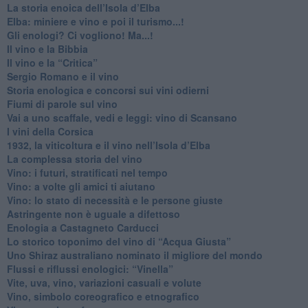
La storia enoica dell’Isola d’Elba
Elba: miniere e vino e poi il turismo...!
​Gli enologi? Ci vogliono! Ma...!
​Il vino e la Bibbia
​Il vino e la “Critica”
Sergio Romano e il vino
​Storia enologica e concorsi sui vini odierni
Fiumi di parole sul vino
​Vai a uno scaffale, vedi e leggi: vino di Scansano
​I vini della Corsica
​1932, la viticoltura e il vino nell’Isola d’Elba
​La complessa storia del vino
​Vino: i futuri, stratificati nel tempo
Vino: a volte gli amici ti aiutano
Vino: lo stato di necessità e le persone giuste
​Astringente non è uguale a difettoso
Enologia a Castagneto Carducci
Lo storico toponimo del vino di “Acqua Giusta”
Uno Shiraz australiano nominato il migliore del mondo
​Flussi e riflussi enologici: “Vinella”
Vite, uva, vino, variazioni casuali e volute
Vino, simbolo coreografico e etnografico