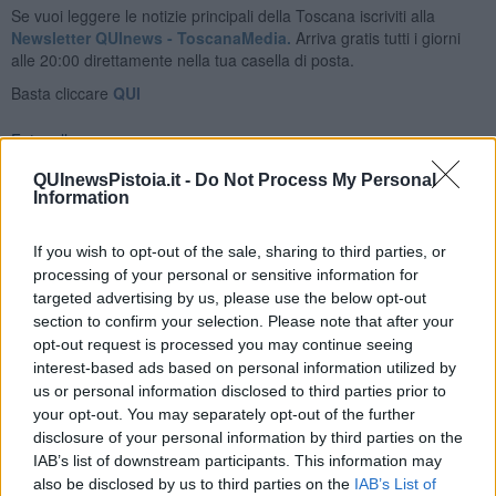
Se vuoi leggere le notizie principali della Toscana iscriviti alla
Newsletter QUInews - ToscanaMedia.
Arriva gratis tutti i giorni
alle 20:00 direttamente nella tua casella di posta.
Basta cliccare
QUI
Fotogallery
QUInewsPistoia.it -
Do Not Process My Personal
Information
If you wish to opt-out of the sale, sharing to third parties, or
processing of your personal or sensitive information for
targeted advertising by us, please use the below opt-out
Ti potrebbe interessare anche:
section to confirm your selection. Please note that after your
opt-out request is processed you may continue seeing
Articoli dal Blog “Vignaioli e vini” di Nadio Stronchi
interest-based ads based on personal information utilized by
​Che “Odissea sia”
us or personal information disclosed to third parties prior to
Scuola di vita e creatività
your opt-out. You may separately opt-out of the further
​La volontà di essere “primi”
disclosure of your personal information by third parties on the
Norme viticole e enologiche che miglioreranno la qualità
IAB’s list of downstream participants. This information may
​I vini della Maremma si stanno arricchendo
also be disclosed by us to third parties on the
IAB’s List of
Vino, il clima ci mette alle “corde”