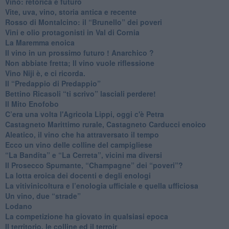
​Vino: retorica e futuro
​Vite, uva, vino, storia antica e recente
​Rosso di Montalcino: il “Brunello” dei poveri
Vini e olio protagonisti in Val di Cornia
​La Maremma enoica
Il vino in un prossimo futuro ! Anarchico ?
​Non abbiate fretta; Il vino vuole riflessione
​Vino Niji è, e ci ricorda.
Il “Predappio di Predappio”
Bettino Ricasoli “ti scrivo” lasciali perdere!
Il Mito Enofobo
​C’era una volta l'Agricola Lippi, oggi c'è Petra
​Castagneto Marittimo rurale, Castagneto Carducci enoico
Aleatico, il vino che ha attraversato il tempo
Ecco un vino delle colline del campigliese
“La Bandita” e “La Cerreta”, vicini ma diversi
​Il Prosecco Spumante, “Champagne” dei “poveri”?
​La lotta eroica dei docenti e degli enologi
​La vitivinicoltura e l’enologia ufficiale e quella ufficiosa
​Un vino, due “strade”
Lodano
​La competizione ha giovato in qualsiasi epoca
Il territorio, le colline ed il terroir