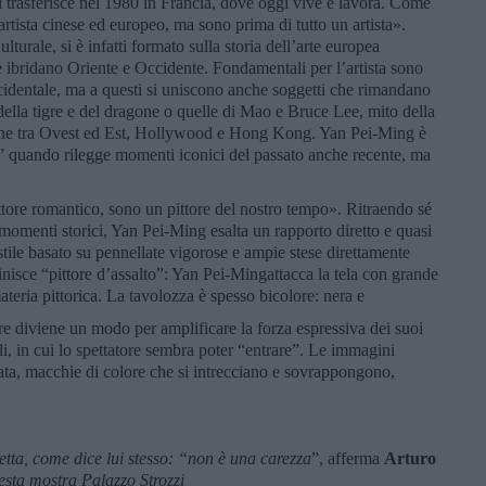
trasferisce nel 1980 in Francia, dove oggi vive e lavora. Come
rtista cinese ed europeo, ma sono prima di tutto un artista».
turale, si è infatti formato sulla storia dell’arte europea
 ibridano Oriente e Occidente. Fondamentali per l’artista sono
ccidentale, ma a questi si uniscono anche soggetti che rimandano
 della tigre e del dragone o quelle di Mao e Bruce Lee, mito della
ione tra Ovest ed Est, Hollywood e Hong Kong. Yan Pei-Ming è
oria” quando rilegge momenti iconici del passato anche recente, ma
tore romantico, sono un pittore del nostro tempo». Ritraendo sé
 o momenti storici, Yan Pei-Ming esalta un rapporto diretto e quasi
stile basato su pennellate vigorose e ampie stese direttamente
finisce “pittore d’assalto”: Yan Pei-Mingattacca la tela con grande
teria pittorica. La tavolozza è spesso bicolore: nera e
ore diviene un modo per amplificare la forza espressiva dei suoi
i, in cui lo spettatore sembra poter “entrare”. Le immagini
nata, macchie di colore che si intrecciano e sovrappongono,
etta, come dice lui stesso: “non è una carezza
”, afferma
Arturo
sta mostra Palazzo Strozzi