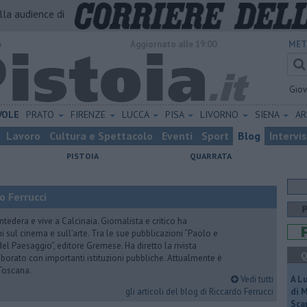
alla audience di
o
Aggiornato alle 19:00
MET
Gio
VOLE
PRATO
FIRENZE
LUCCA
PISA
LIVORNO
SIENA
A
Lavoro
Cultura e Spettacolo
Eventi
Sport
Blog
Intervi
PISTOIA
QUARRATA
o Ferrucci
tedera e vive a Calcinaia. Giornalista e critico ha
sul cinema e sull’arte. Tra le sue pubblicazioni “Paolo e
 del Paesaggio”, editore Gremese. Ha diretto la rivista
Q
laborato con importanti istituzioni pubbliche. Attualmente è
Toscana.
Vedi tutti
A L
gli articoli del blog di Riccardo Ferrucci
di 
Scar