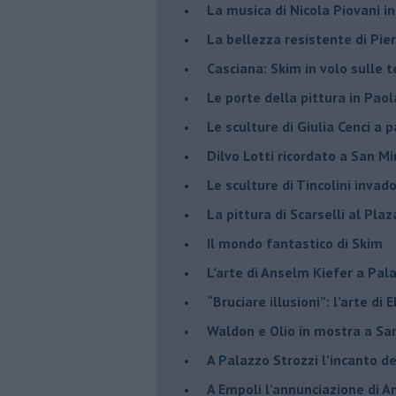
​La musica di Nicola Piovani i
​La bellezza resistente di Pie
​Casciana: Skim in volo sulle 
​Le porte della pittura in Pao
​Le sculture di Giulia Cenci a 
​Dilvo Lotti ricordato a San M
​Le sculture di Tincolini inva
La pittura di Scarselli al Plaz
​Il mondo fantastico di Skim
​L’arte di Anselm Kiefer a Pal
​“Bruciare illusioni”: l’arte di 
​Waldon e Olio in mostra a Sa
​A Palazzo Strozzi l’incanto d
​A Empoli l’annunciazione di 