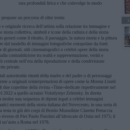
rara profondità lirica e che coinvolge in modo
e propone un percorso di oltre trenta
S
e originale ricerca dell’artista sulla relazione tra immagine e
e storia collettiva, simboli e icone della cultura e della storia
 generi come il ritratto, il paesaggio, la natura morta e la pittura
tire dal modello di immagini fotografiche estrapolate da fonti
di giornali, stili cinematografici o celebri opere della storia
 sulla contraddizione tra realtà e rappresentazione, verità e
 centrale nell’era della riproduzione e della condivisione
vite private.
i autoritrattie ritratti della madre e del padre o di personaggi
me a originali reinterpretazioni di opere come la
Monna Lisa
di
i due copertine della rivista «Time»dedicate rispettivamente nel
el 2022 a quello ucraino Volodymyr Zelensky. In diretta
a inoltre una sequenza di dipinti legati a celebri immagini
ci momenti della storia italiana del Novecento, in una sorta di
 a testa in giù dei corpi di Benito Mussolinie Claretta Petraccia
riverso di Pier Paolo Pasolini all’idroscalo di Ostia nel 1975; il
i un’auto a Roma nel 1978.