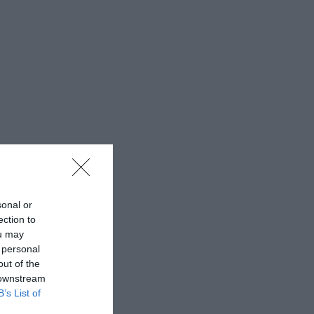
sonal or
ection to
ou may
 personal
out of the
 downstream
B’s List of