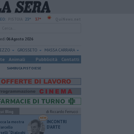
23°
37°
EO:
PISTOIA
QuiNews.net
vedì
06 Agosto 2026
REZZO
GROSSETO
MASSA CARRARA
ste
Animali
Pubblicità
Contatti
SAMBUCA PISTOIESE
ui Blog
di Riccardo Ferrucci
INCONTRI
ucca la mostra
D'ARTE
Marcello
selli “Dialoghi