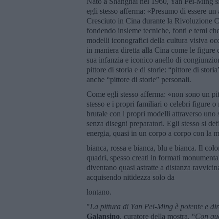
Nato a Shanghai nel 1960, Yan Pei-Ming si 
egli stesso afferma: «Presumo di essere un a
Cresciuto in Cina durante la Rivoluzione Cul
fondendo insieme tecniche, fonti e temi che
modelli iconografici della cultura visiva o
in maniera diretta alla Cina come le figure
sua infanzia e iconico anello di congiunz
pittore di storia e di storie: “pittore di st
anche “pittore di storie” personali.
Come egli stesso afferma: «non sono un pit
stesso e i propri familiari o celebri figure
brutale con i propri modelli attraverso uno 
senza disegni preparatori. Egli stesso si de
energia, quasi in un corpo a corpo con la ma
bianca, rossa e bianca, blu e bianca. Il col
quadri, spesso creati in formati monumental
diventano quasi astratte a distanza ravvici
acquisendo nitidezza solo da
lontano.
"
La pittura di Yan Pei-Ming è potente e dir
Galansino
, curatore della mostra. “
Con que