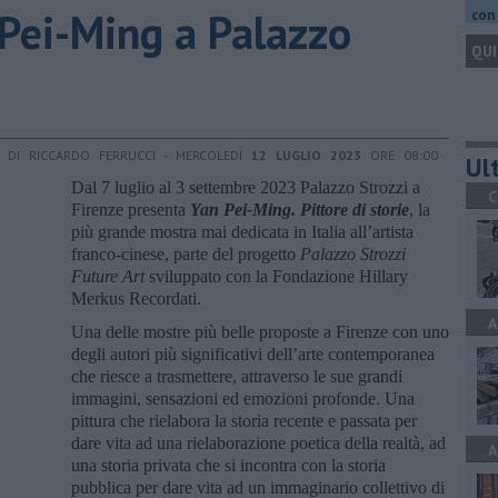
n Pei-Ming a Palazzo
con 
QUI
DI RICCARDO FERRUCCI - MERCOLEDÌ
12 LUGLIO 2023
ORE 08:00
Ult
Dal 7 luglio al 3 settembre 2023 Palazzo Strozzi a
C
Firenze presenta
Yan Pei-Ming. Pittore di storie
, la
più grande mostra mai dedicata in Italia all’artista
franco-cinese, parte del progetto
Palazzo Strozzi
Future Art
sviluppato con la Fondazione Hillary
Merkus Recordati.
A
Una delle mostre più belle proposte a Firenze con uno
degli autori più significativi dell’arte contemporanea
che riesce a trasmettere, attraverso le sue grandi
immagini, sensazioni ed emozioni profonde. Una
pittura che rielabora la storia recente e passata per
dare vita ad una rielaborazione poetica della realtà, ad
A
una storia privata che si incontra con la storia
pubblica per dare vita ad un immaginario collettivo di