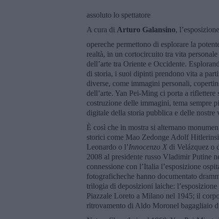
assoluto lo spettatore
A cura di
Arturo Galansino
, l’esposizion
opereche permettono di esplorare la potente 
realtà, in un cortocircuito tra vita personale 
dell’arte tra Oriente e Occidente. Esplorando
di storia, i suoi dipinti prendono vita a par
diverse, come immagini personali, copertine 
dell’arte. Yan Pei-Ming ci porta a riflettere
costruzione delle immagini, tema sempre più
digitale della storia pubblica e delle nostre 
È così che in mostra si alternano monumental
storici come Mao Zedonge Adolf Hitlerinsie
Leonardo o l’
Innocenzo X
di Velázquez o d
2008 al presidente russo Vladimir Putine n
connessione con l’Italia l’esposizione ospit
fotograficheche hanno documentato drammati
trilogia di deposizioni laiche: l’esposizione
Piazzale Loreto a Milano nel 1945; il corpo 
ritrovamento di Aldo Moronel bagagliaio d