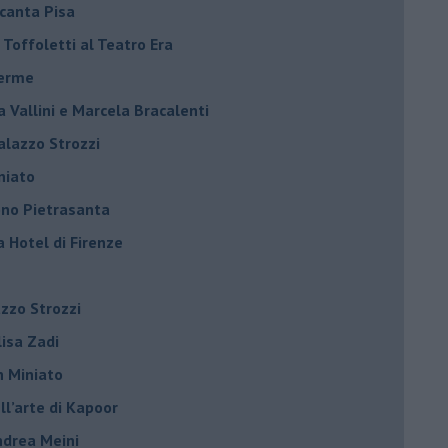
ncanta Pisa
r Toffoletti al Teatro Era
terme
la Vallini e Marcela Bracalenti
palazzo Strozzi
iniato
dono Pietrasanta
a Hotel di Firenze
azzo Strozzi
Elisa Zadi
n Miniato
ell’arte di Kapoor
Andrea Meini