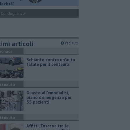
la città"
Condoglianze
imi articoli
Vedi tutti
ronaca
Schianto contro un'auto
fatale per il centauro
ttualità
Guasto all'emodialisi,
piano d'emergenza per
55 pazienti
ttualità
Affitti, Toscana tra le