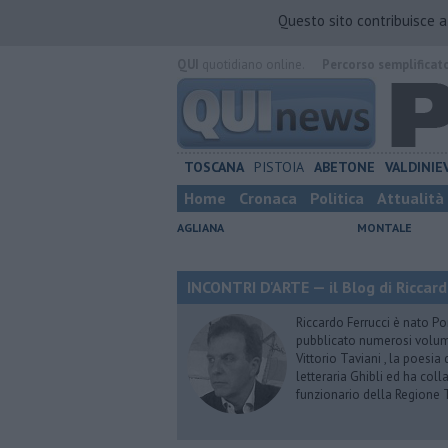
Questo sito contribuisce 
QUI
quotidiano online.
Percorso semplificat
TOSCANA
PISTOIA
ABETONE
VALDINIE
Home
Cronaca
Politica
Attualità
AGLIANA
MONTALE
INCONTRI D'ARTE — il Blog di Riccard
Riccardo Ferrucci è nato Pon
pubblicato numerosi volumi 
Vittorio Taviani , la poesia
letteraria Ghibli ed ha col
funzionario della Regione 