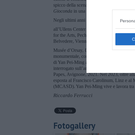
spicco della scena artistica internazionale. 
Gioconda
in una serie di dipinti intitolata
L
Negli ultimi anni ha tenuto mostre persona
Persona
all’Ullens Center for Contemporary Art, P
for the Arts, Pechino, 2014; al CAC Mála
Belvedere, Vienna, 2016. Contemporaneame
Musée d’Orsay,
Un enterrement à Shangh
monumentale, come omaggio alla madre scom
di Yan Pei-Ming attraverso la sua storia p
interrogato sull’ambiguità del potere e dell
Papes, Avignone, 2021. Nel 2023, oltre all
esposta al Francisco Carolinum, Linz e a
(MCASD). Yan Pei-Ming vive e lavora tra 
Riccardo Ferrucci
Fotogallery