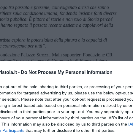
logo tra passato e presente, coinvolgendo artisti che sanno
riflette sulla condizione umana, fondendo insieme fonti diverse
toria pubblica. È pittore di storie e non solo di Storia perché
e hanno segnato il passato recente assieme a capolavori della
tista esplora le potenzialità della pittura e la capacità di
e coinvolgente per tutti”
.
 Fondazione Palazzo Strozzi. Main supporter: Fondazione CR
Regione Toscana, Camera di Commercio di Firenze, Intesa
Strozzi.
stoia.it -
Do Not Process My Personal Information
ed è cresciuto nel momento del culmine del culto della
turale. Nel 1978, due anni dopo la morte del Grande Timoniere,
to opt-out of the sale, sharing to third parties, or processing of your per
unampio programma di “deMaozzazione” e liberalizzazione.
formation for targeted advertising by us, please use the below opt-out s
la domanda di ammissione di Yan Pei-Ming all’Accademia di Arte
980, approfittando della riforma dell’istruzione introdotta da
r selection. Please note that after your opt-out request is processed y
udenti cinesi di studiare all’estero, ha
eing interest-based ads based on personal information utilized by us or
disclosed to third parties prior to your opt-out. You may separately opt-
a iniziato a studiare all’École Nationale Supérieure des Beaux
losure of your personal information by third parties on the IAB’s list of
opo. Ben presto ha incontrato il successo con i suoi ritratti
. This information may also be disclosed by us to third parties on the
IA
g, che combinano tradizione occidentale e riferimenti culturali
Participants
that may further disclose it to other third parties.
Biennale di Venezia del 2003 lo ha consacrato come figura di