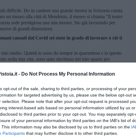
più difficile. Ho in cantiere una grande mostra in Svizzera curata
to un museo alla città di Mendrisio, il museo si chiama “Il teatro
 questa sede prestigiosa una mia mostra. Sto già lavorando per
 nuove di grandi dimensioni.
mani causati dal Covid sei stato in grado di lavorare o ciò ti
il mio studio. Quindi io sono da sempre in quarantena e in questo
o nella mia vita, sono stato rinchiuso nel mio spazio per
iei tempi di vita non sono cambiati con l’arrivo del Covid.
stoia.it -
Do Not Process My Personal Information
to opt-out of the sale, sharing to third parties, or processing of your per
formation for targeted advertising by us, please use the below opt-out s
r selection. Please note that after your opt-out request is processed y
eing interest-based ads based on personal information utilized by us or
disclosed to third parties prior to your opt-out. You may separately opt-
losure of your personal information by third parties on the IAB’s list of
. This information may also be disclosed by us to third parties on the
IA
Participants
that may further disclose it to other third parties.