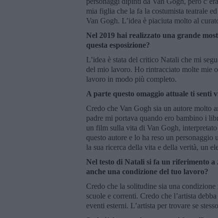
personaggi dipinti da Van Gogh, però c’era l
mia figlia che la fa la costumista teatrale ed
Van Gogh. L’idea è piaciuta molto al curator
Nel 2019 hai realizzato una grande mos
questa esposizione?
L’idea è stata del critico Natali che mi se
del mio lavoro. Ho rintracciato molte mie op
lavoro in modo più completo.
A parte questo omaggio attuale ti senti 
Credo che Van Gogh sia un autore molto ama
padre mi portava quando ero bambino i libr
un film sulla vita di Van Gogh, interpreta
questo autore e lo ha reso un personaggio 
la sua ricerca della vita e della verità, un 
Nel testo di Natali si fa un riferimento a
anche una condizione del tuo lavoro?
Credo che la solitudine sia una condizione 
scuole e correnti. Credo che l’artista debba
eventi esterni. L’artista per trovare se stess