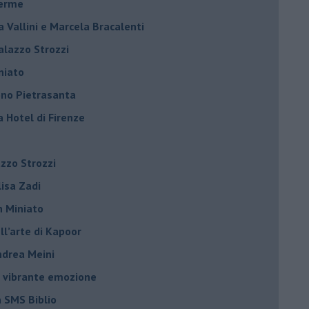
terme
la Vallini e Marcela Bracalenti
palazzo Strozzi
iniato
dono Pietrasanta
a Hotel di Firenze
azzo Strozzi
Elisa Zadi
n Miniato
ell’arte di Kapoor
Andrea Meini
na vibrante emozione
a SMS Biblio