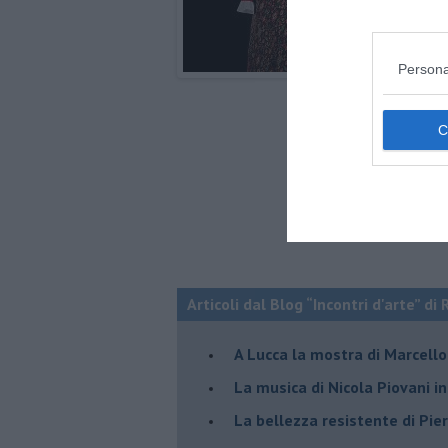
Persona
Articoli dal Blog “Incontri d'arte” di 
A Lucca la mostra di Marcello 
​La musica di Nicola Piovani i
​La bellezza resistente di Pie