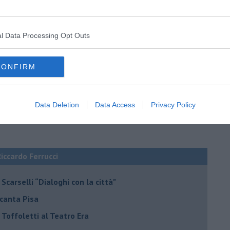
l Data Processing Opt Outs
CONFIRM
Data Deletion
Data Access
Privacy Policy
Riccardo Ferrucci
Scarselli “Dialoghi con la città"
ncanta Pisa
r Toffoletti al Teatro Era