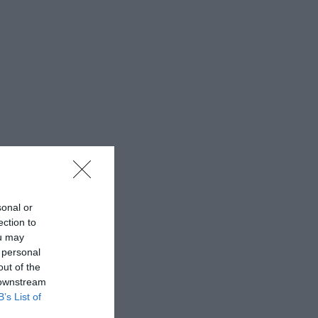
sonal or
ection to
ou may
 personal
out of the
 downstream
B’s List of