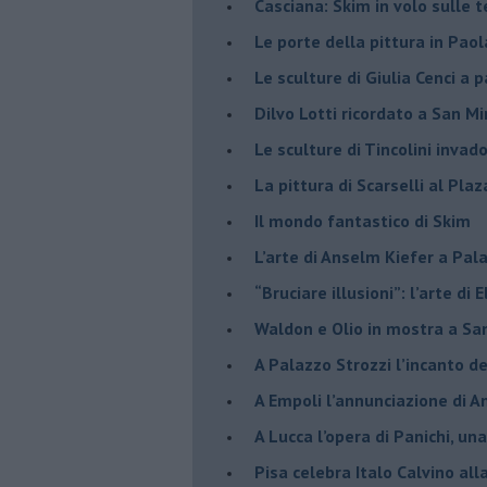
​Casciana: Skim in volo sulle 
​Le porte della pittura in Pao
​Le sculture di Giulia Cenci a 
​Dilvo Lotti ricordato a San M
​Le sculture di Tincolini inva
La pittura di Scarselli al Plaz
​Il mondo fantastico di Skim
​L’arte di Anselm Kiefer a Pal
​“Bruciare illusioni”: l’arte di 
​Waldon e Olio in mostra a Sa
​A Palazzo Strozzi l’incanto d
​A Empoli l’annunciazione di 
A Lucca l’opera di Panichi, u
Pisa celebra Italo Calvino all