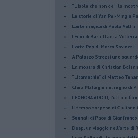
“L’isola che non c’è”: la mostr
​Le storie di Yan Pei-Ming a P
​L’arte magica di Paola Vallin
​I Fiori di Barlettani a Volterra
​L’arte Pop di Marco Saviozzi
​A Palazzo Strozzi uno sguar
La mostra di Christian Balza
​“Litomachie” di Matteo Tenar
​Clara Mallegni nel regno di P
​LEONORA ADDIO, l’ultimo film
Il tempo sospeso di Giuliano 
Segnali di Pace di Gianfranc
​Deep, un viaggio nell’arte di
​Luca Bellandi : la magia della