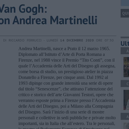
i Van Gogh:
QUI
on Andrea Martinelli
DI RICCARDO FERRUCCI - LUNEDÌ
14 DICEMBRE 2020
ORE 07:30
Ult
Andrea Martinelli, nasce a Prato il 12 marzo 1965.
A
Diplomato all’Istituto d’Arte di Porta Romana a
Firenze, nel 1988 vince il Premio “Tito Conti”, con il
quale l’Accademia delle Arti del Disegno gli assegna,
come borsa di studio, un prestigioso atelier in piazza
Donatello a Firenze, per cinque anni. Dal 1992 al
1993 dipinge con grande intensità una serie di opere
C
dal titolo “Senescenze”, che attirano l’attenzione del
critico e storico dell’arte Giovanni Testori, opere che
verranno esposte prima a Firenze presso l’Accademia
delle Arti del Disegno, poi a Milano alla Compagnia
del Disegno. Sarà l’inizio di una serie di mostre
A
personali e collettive in sedi pubbliche e private molto
importanti, sia in Italia che all’estero. Tra le personali,