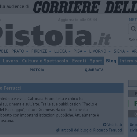
alla audience di
o
Aggiornato alle 08:44
MET
Sab
VOLE
PRATO
FIRENZE
LUCCA
PISA
LIVORNO
SIENA
A
Lavoro
Cultura e Spettacolo
Eventi
Sport
Blog
Intervi
PISTOIA
QUARRATA
o Ferrucci
tedera e vive a Calcinaia. Giornalista e critico ha
sul cinema e sull’arte. Tra le sue pubblicazioni “Paolo e
 del Paesaggio”, editore Gremese. Ha diretto la rivista
Q
laborato con importanti istituzioni pubbliche. Attualmente è
Toscana.
Vedi tutti
​Un 
gli articoli del blog di Riccardo Ferrucci
civ