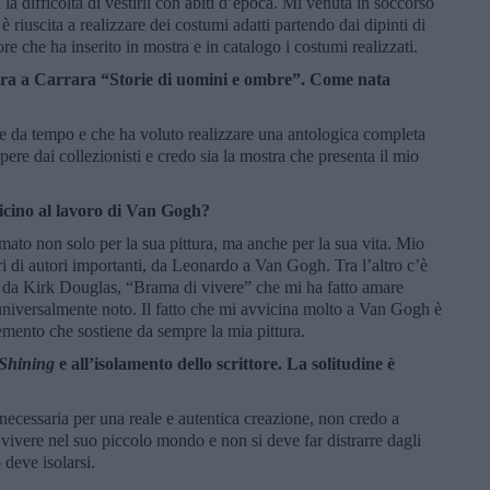
a difficoltà di vestirli con abiti d’epoca. Mi venuta in soccorso
 è riuscita a realizzare dei costumi adatti partendo dai dipinti di
e che ha inserito in mostra e in catalogo i costumi realizzati.
tra a Carrara “Storie di uomini e ombre”. Come nata
gue da tempo e che ha voluto realizzare una antologica completa
ere dai collezionisti e credo sia la mostra che presenta il mio
vicino al lavoro di Van Gogh?
to non solo per la sua pittura, ma anche per la sua vita. Mio
i di autori importanti, da Leonardo a Van Gogh. Tra l’altro c’è
to da Kirk Douglas, “Brama di vivere” che mi ha fatto amare
universalmente noto. Il fatto che mi avvicina molto a Van Gogh è
elemento che sostiene da sempre la mia pittura.
Shining
e all’isolamento dello scrittore. La solitudine è
necessaria per una reale e autentica creazione, non credo a
 vivere nel suo piccolo mondo e non si deve far distrarre dagli
o deve isolarsi.