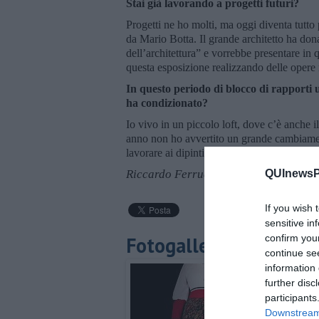
Stai già lavorando a progetti futuri?
Progetti ne ho molti, ma oggi diventa tutto 
da Mario Botta. Il grande architetto ha dona
dell’architettura” e vorrebbe presentare in
questa esposizione realizzando delle opere
In questo periodo di blocco di rapporti u
ha condizionato?
Io vivo in un piccolo loft, dove c’è anche 
anno non ho avvertito un grande cambiament
lavorare ai dipinti su Van Gogh, quindi i m
Riccardo Ferrucci
QUInewsPi
If you wish 
sensitive in
Fotogallery
confirm you
continue se
information 
further disc
participants
Downstream 