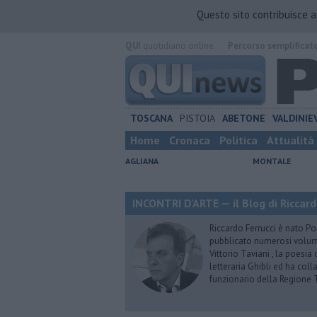
Questo sito contribuisce 
QUI
quotidiano online.
Percorso semplificat
TOSCANA
PISTOIA
ABETONE
VALDINIE
Home
Cronaca
Politica
Attualità
AGLIANA
MONTALE
INCONTRI D'ARTE — il Blog di Riccard
Riccardo Ferrucci è nato Pon
pubblicato numerosi volumi 
Vittorio Taviani , la poesia
letteraria Ghibli ed ha col
funzionario della Regione 