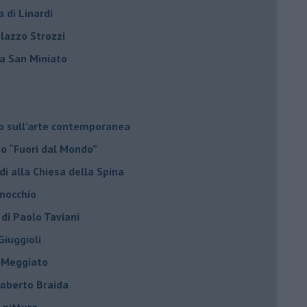
a di Linardi
alazzo Strozzi
i a San Miniato
do sull’arte contemporanea
no “Fuori dal Mondo”
di alla Chiesa della Spina
inocchio
 di Paolo Taviani
Giuggioli
o Meggiato
 Roberto Braida
 pittura