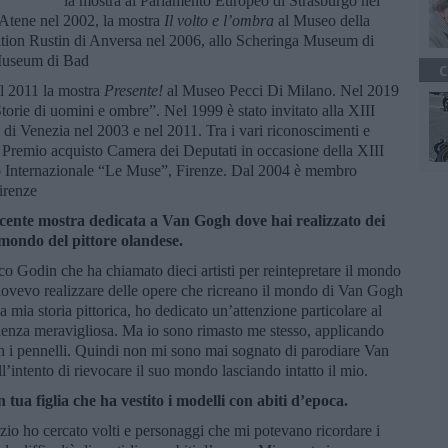
la mostra al Parlamento Europeo di Strasburgo nel
i Atene nel 2002, la mostra
Il volto e l’ombra
al Museo della
tion Rustin di Anversa nel 2006, allo Scheringa Museum di
 Museum di Bad
C
l 2011 la mostra
Presente!
al Museo Pecci Di Milano. Nel 2019
torie di uomini e ombre”. Nel 1999 è stato invitato alla XIII
di Venezia nel 2003 e nel 2011. Tra i vari riconoscimenti e
remio acquisto Camera dei Deputati in occasione della XIII
Internazionale “Le Muse”, Firenze. Dal 2004 è membro
irenze
cente mostra dedicata a Van Gogh dove hai realizzato dei
 mondo del pittore olandese.
co Godin che ha chiamato dieci artisti per reintepretare il mondo
dovevo realizzare delle opere che ricreano il mondo di Van Gogh
lla mia storia pittorica, ho dedicato un’attenzione particolare al
erienza meravigliosa. Ma io sono rimasto me stesso, applicando
n i pennelli. Quindi non mi sono mai sognato di parodiare Van
’intento di rievocare il suo mondo lasciando intatto il mio.
 tua figlia che ha vestito i modelli con abiti d’epoca.
izio ho cercato volti e personaggi che mi potevano ricordare i