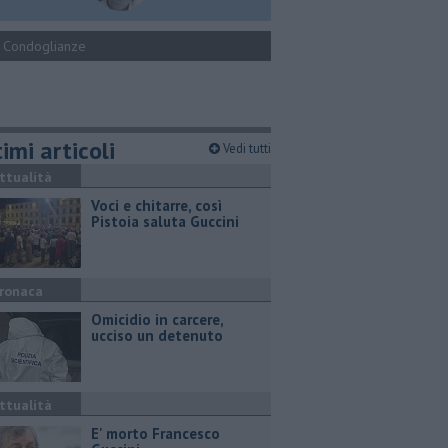
Condoglianze
imi articoli
Vedi tutti
ttualità
Voci e chitarre, così
Pistoia saluta Guccini
ronaca
Omicidio in carcere,
ucciso un detenuto
ttualità
E' morto Francesco