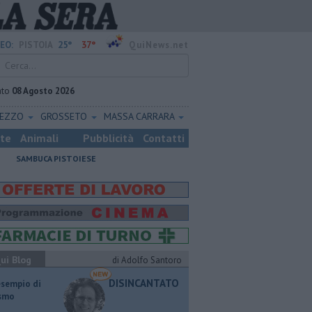
25°
37°
EO:
PISTOIA
QuiNews.net
ato
08 Agosto 2026
REZZO
GROSSETO
MASSA CARRARA
ste
Animali
Pubblicità
Contatti
SAMBUCA PISTOIESE
ui Blog
di Adolfo Santoro
DISINCANTATO
esempio di
ismo