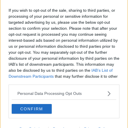
Riccardo Ferrucci
If you wish to opt-out of the sale, sharing to third parties, or
processing of your personal or sensitive information for
targeted advertising by us, please use the below opt-out
section to confirm your selection. Please note that after your
opt-out request is processed you may continue seeing
interest-based ads based on personal information utilized by
Se vuoi leggere le notizie principali della Toscana iscriviti alla
us or personal information disclosed to third parties prior to
Newsletter QUInews - ToscanaMedia.
Arriva gratis tutti i giorni
your opt-out. You may separately opt-out of the further
alle 20:00 direttamente nella tua casella di posta.
disclosure of your personal information by third parties on the
Basta cliccare
QUI
IAB’s list of downstream participants. This information may
also be disclosed by us to third parties on the
IAB’s List of
Fotogallery
Downstream Participants
that may further disclose it to other
third parties.
Personal Data Processing Opt Outs
CONFIRM