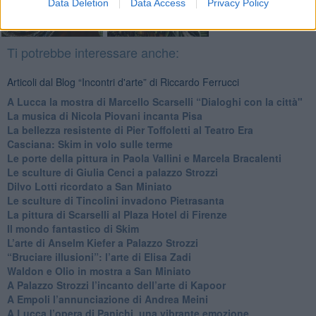
Data Deletion
Data Access
Privacy Policy
Ti potrebbe interessare anche:
Articoli dal Blog “Incontri d'arte” di Riccardo Ferrucci
A Lucca la mostra di Marcello Scarselli “Dialoghi con la città"
​La musica di Nicola Piovani incanta Pisa
​La bellezza resistente di Pier Toffoletti al Teatro Era
​Casciana: Skim in volo sulle terme
​Le porte della pittura in Paola Vallini e Marcela Bracalenti
​Le sculture di Giulia Cenci a palazzo Strozzi
​Dilvo Lotti ricordato a San Miniato
​Le sculture di Tincolini invadono Pietrasanta
La pittura di Scarselli al Plaza Hotel di Firenze
​Il mondo fantastico di Skim
​L’arte di Anselm Kiefer a Palazzo Strozzi
​“Bruciare illusioni”: l’arte di Elisa Zadi
​Waldon e Olio in mostra a San Miniato
​A Palazzo Strozzi l’incanto dell’arte di Kapoor
​A Empoli l’annunciazione di Andrea Meini
A Lucca l’opera di Panichi, una vibrante emozione