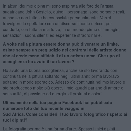
In alcuni dei mie dipinti mi sono inspirata alle foto dell’artista
sudafricano John Costello, quindi i personaggi sono persone reali,
anche se non tutte le ho conosciute personalmente. Vorrei
travolgere lo spettatore con un discorso fluente e ricco, per
condurlo, con tutta la mia forza, in un mondo pieno di immagini,
sensazioni, suoni, silenzi ed esperienze straordinarie.
A volte nella pittura essere donna può diventare un limite,
esiste sempre un pregiudizio nei confronti delle artiste donne
che si crede meno affidabili di un artista uomo. Che tipo di
accoglienza ha avuto il tuo lavoro ?
Ho avuto una buona accoglienza, anche se sto lavorando con
continuità nella pittura soltanto negli ultimi anni; prima lavoravo
soltanto in modo sporadico. Adesso c’è continuità nel mio lavoro e
sto producendo molte più opere. I miei quadri parlano di amore e
sensualità, di passione ed energia, di profumi e colori.
Ultimamente nella tua pagina Facebook hai pubblicato
numerose foto del tuo recente viaggio in
Sud Africa. Come consideri il tuo lavoro fotografico rispetto ai
tuoi dipinti?
La fotografia per me è una forma d’arte. Spesso i miei dipinti