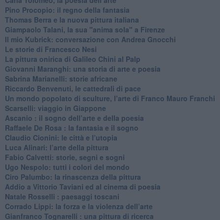
Pino Procopio: il regno della fantasia
Thomas Berra e la nuova pittura italiana
Giampaolo Talani, la sua "anima sola" a Firenze
Il mio Kubrick: conversazione con Andrea Gnocchi
Le storie di Francesco Nesi
​La pittura onirica di Galileo Chini al Palp
​Giovanni Maranghi: una storia di arte e poesia
Sabrina Marianelli: storie africane
​Riccardo Benvenuti, le cattedrali di pace
​Un mondo popolato di sculture, l’arte di Franco Mauro Franchi
​Scarselli: viaggio in Giappone
​Ascanio : il sogno dell’arte e della poesia
Raffaele De Rosa : la fantasia e il sogno
​Claudio Cionini: le città e l’utopia
Luca Alinari: l’arte della pittura
​Fabio Calvetti: storie, segni e sogni
Ugo Nespolo: tutti i colori del mondo
​Ciro Palumbo: la rinascenza della pittura
​Addio a Vittorio Taviani ed al cinema di poesia
​Natale Rosselli : paesaggi toscani
​Corrado Lippi: la forza e la violenza dell’arte
Gianfranco Tognarelli : una pittura di ricerca