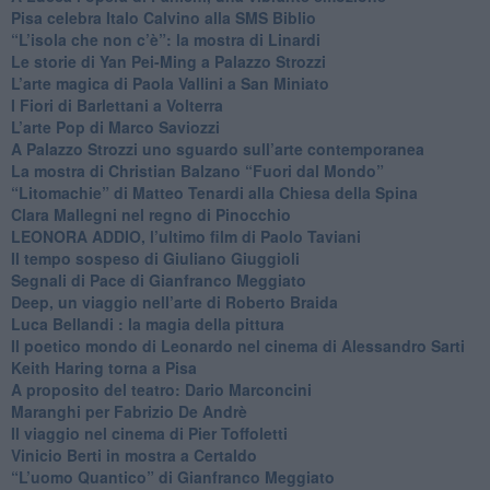
Pisa celebra Italo Calvino alla SMS Biblio
“L’isola che non c’è”: la mostra di Linardi
​Le storie di Yan Pei-Ming a Palazzo Strozzi
​L’arte magica di Paola Vallini a San Miniato
​I Fiori di Barlettani a Volterra
​L’arte Pop di Marco Saviozzi
​A Palazzo Strozzi uno sguardo sull’arte contemporanea
La mostra di Christian Balzano “Fuori dal Mondo”
​“Litomachie” di Matteo Tenardi alla Chiesa della Spina
​Clara Mallegni nel regno di Pinocchio
​LEONORA ADDIO, l’ultimo film di Paolo Taviani
Il tempo sospeso di Giuliano Giuggioli
Segnali di Pace di Gianfranco Meggiato
​Deep, un viaggio nell’arte di Roberto Braida
​Luca Bellandi : la magia della pittura
​Il poetico mondo di Leonardo nel cinema di Alessandro Sarti
​Keith Haring torna a Pisa
​A proposito del teatro: Dario Marconcini
Maranghi per Fabrizio De Andrè
​Il viaggio nel cinema di Pier Toffoletti
Vinicio Berti in mostra a Certaldo
“L’uomo Quantico” di Gianfranco Meggiato