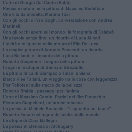
​L’arte di Giorgio Dal Canto (Babb)
Poesia e natura nella pittura di Massimo Barlettani
Una vita da modella, Martina Tosi
​Con gli occhi di Van Gogh: conversazione con Andrea
Martinelli
​Con gli occhi aperti sul mondo: la fotografia di Calabrò
Una favola senza fine: un ricordo di Luca Alinari
Liricità e religiosità nella pittura di Elio De Luca
La magica pittura di Antonio Possenti: un ricordo
Luca Bellandi e l’incanto della pittura
​Roberto Gasperini: il sogno della pittura
I sogni e le utopie di Gennaro Strazzullo
La pittura lirica di Giampaolo Talani a Siena
​Marco Klee Fallani, un viaggio tra le cose con leggerezza
​Pier Toffoletti sulle tracce della bellezza
​Roberto Braida : passaggi per l’anima
​L’arte di Massimo Cantini Parrini nel film Pinocchio
Eleonora Cappelletti, un’attrice toscana
​La poesia di Michele Brancale : “L’apocrifo nel baule"
Roberto Fanari nel regno dei cieli e delle nuvole
Le utopie di Clara Mallegni
​La poesia misteriosa di Atchugarry
Carla Tolomeo, la poesia dell’arte