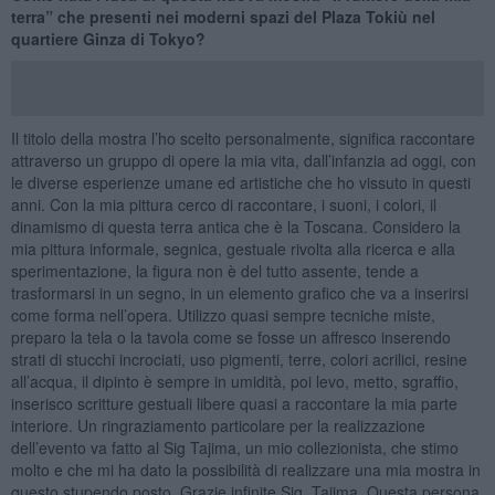
terra” che presenti nei moderni spazi del Plaza Tokiù nel
quartiere Ginza di Tokyo?
Il titolo della mostra l’ho scelto personalmente, significa raccontare
attraverso un gruppo di opere la mia vita, dall’infanzia ad oggi, con
le diverse esperienze umane ed artistiche che ho vissuto in questi
anni. Con la mia pittura cerco di raccontare, i suoni, i colori, il
dinamismo di questa terra antica che è la Toscana. Considero la
mia pittura informale, segnica, gestuale rivolta alla ricerca e alla
sperimentazione, la figura non è del tutto assente, tende a
trasformarsi in un segno, in un elemento grafico che va a inserirsi
come forma nell’opera. Utilizzo quasi sempre tecniche miste,
preparo la tela o la tavola come se fosse un affresco inserendo
strati di stucchi incrociati, uso pigmenti, terre, colori acrilici, resine
all’acqua, il dipinto è sempre in umidità, poi levo, metto, sgraffio,
inserisco scritture gestuali libere quasi a raccontare la mia parte
interiore. Un ringraziamento particolare per la realizzazione
dell’evento va fatto al Sig Tajima, un mio collezionista, che stimo
molto e che mi ha dato la possibilità di realizzare una mia mostra in
questo stupendo posto. Grazie infinite Sig .Tajima. Questa persona