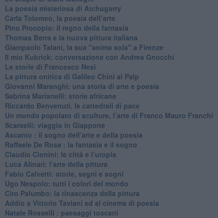
​La poesia misteriosa di Atchugarry
Carla Tolomeo, la poesia dell’arte
Pino Procopio: il regno della fantasia
Thomas Berra e la nuova pittura italiana
Giampaolo Talani, la sua "anima sola" a Firenze
Il mio Kubrick: conversazione con Andrea Gnocchi
Le storie di Francesco Nesi
​La pittura onirica di Galileo Chini al Palp
​Giovanni Maranghi: una storia di arte e poesia
Sabrina Marianelli: storie africane
​Riccardo Benvenuti, le cattedrali di pace
​Un mondo popolato di sculture, l’arte di Franco Mauro Franchi
​Scarselli: viaggio in Giappone
​Ascanio : il sogno dell’arte e della poesia
Raffaele De Rosa : la fantasia e il sogno
​Claudio Cionini: le città e l’utopia
Luca Alinari: l’arte della pittura
​Fabio Calvetti: storie, segni e sogni
Ugo Nespolo: tutti i colori del mondo
​Ciro Palumbo: la rinascenza della pittura
​Addio a Vittorio Taviani ed al cinema di poesia
​Natale Rosselli : paesaggi toscani