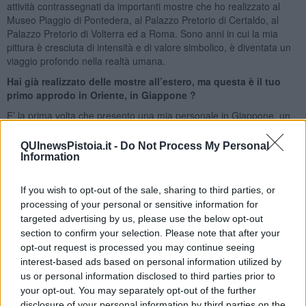
attività contrassegnati da importanti mostre che ho realizzato al
Museo Piaggio di Pontedera, al Palazzo Pretorio di Certaldo, al
Palazzo Pretorio di Volterra ed a Roma. Sono anni in cui la mia
pittura è cresciuta di intensità e di valore simbolico, è diventata un
viaggio profondo nella realtà umana.
Hai già realizzato delle mostre all’estero, ma questa è il tuo
primo approdo in Oriente, in Giappone ?
E’ la prima volta che presento una mia personale in Giappone, un
luogo che mi affascina molto. Sono molto legato ai simboli, ai segni
e il mondo giapponese ha un vero culto per i simboli, con la loro
QUInewsPistoia.it -
Do Not Process My Personal
scrittura ricca di segni ed ideogrammi. La mia pittura è molto
Information
gestuale e la loro tradizione è ricca di gestualità, di riti e percorsi
antichi. E’ quindi una cultura lontana, ma a cui mi sento molto
If you wish to opt-out of the sale, sharing to third parties, or
vicino.
processing of your personal or sensitive information for
Dalla Toscana al Giappone : in questo tuo viaggio poetico
targeted advertising by us, please use the below opt-out
porti una tradizione storica importante dalla tua regione ?
section to confirm your selection. Please note that after your
opt-out request is processed you may continue seeing
Sicuramente porto in questo viaggio la mia terra d’origine : i
interest-based ads based on personal information utilized by
paesaggi, i colori, le forme. Ognuno di noi a un proprio mondo
us or personal information disclosed to third parties prior to
poetico, un cortile dove ritrova il senso di un passato e di una vita
your opt-out. You may separately opt-out of the further
ricca di piccoli episodi. Una vita bella da raccontare, da vivere e da
disclosure of your personal information by third parties on the