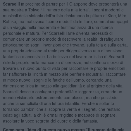
Scarselli
in procinto di partire per il Giappone dove presenterà una
sua mostra a Tokyo “ Il rumore della mia terra”. I segni moderni e
musicali della sinfonia dell’artista richiamano la pittura di Klee, Mirò,
Rothko, ma mai evocati come modelli da imitare, semmai compagni
di un viaggio nella modernità e testimonianza di una ricerca
personale e matura. Per Scarselli l’arte diventa necessità di
comunicare un proprio modo di descrivere la realtà, di raffigurare
pittoricamente sogni, invenzioni che trovano, sulla tela o sulla carta,
una propria adesione al reale per dirigersi verso una dimensione
fantastica e ancestrale. La bellezza del lavoro artistico di Scarselli
risiede proprio nella mancanza di certezze, nel continuo sforzo di
trovare un nuovo punto di vista per raccontare le proprie emozioni ,
far riaffiorare la liricità in mezzo alle periferie industriali, raccontare
in modo nuovo i sogni e le fatiche dell’uomo, cercando una
dimensione lirica in mezzo alla quotidianità e al grigiore della vita.
Scarselli riesce a coniugare profondità e leggerezza, creando un
mondo visionario estremamente complesso, ma che possiede
anche la semplicità di una lettura infantile. Perché è soltanto
tornando bambini che si scopre la verità e i segreti, che restano
celati agli adulti, a chi è ormai irrigidito e incapace di sognare,
ascoltare la voce segreta del cuore e della fantasia.
Come nata l’idea di questa nuova mostra “Il rumore della mia