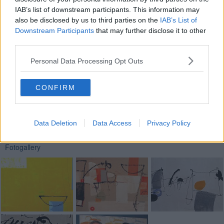
mostrare a questo pubblico lontano, che spero si senta comunque
vicino alla mia sensibilità e coinvolto dal mio lavoro.
IAB’s list of downstream participants. This information may
also be disclosed by us to third parties on the
IAB’s List of
Riccardo Ferrucci
Downstream Participants
that may further disclose it to other
third parties.
Personal Data Processing Opt Outs
CONFIRM
Se vuoi leggere le notizie principali della Toscana iscriviti alla
Newsletter QUInews - ToscanaMedia.
Arriva gratis tutti i giorni
alle 20:00 direttamente nella tua casella di posta.
Data Deletion
Data Access
Privacy Policy
Basta cliccare
QUI
Fotogallery