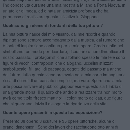
l’ho conosciuta durante una mia mostra a Milano a Porta Nuova, in
un atelier di moda, ed è nata un’amicizia profonda che ha
permesso di realizzare questa iniziativa in Giappone.
Quali sono gli elementi fondanti della tua pittura ?
La mia pittura nasce dal mio vissuto, dai mie ricordi e quando
dipingo sono sempre accompagnato dalla musica, dal rumore che
è fonte di inspirazione continua per le mie opere. Credo molto nel
simbolismo, un modo per ricordare, rispettare e non dimenticare il
nostro passato. I protagonisti che affollano spesso le mie tele sono
figure di vecchi contrapposti che dialogano, uccellini stilizzati,
simboli,scale, fili, tagli di paesaggi, oggetti del passato ma anche
del futuro, tutto questo viene prelevato nella mia corte immaginaria
ricca di ricordi di un passato semplice, ma vero. Spero che la mia
arte possa arrivare al pubblico giapponese e questo sia l’ inizio di
una grande storia. Il quadro che andrò a realizzare tra non molto
avrà come titolo “fresco mattino”: i colori molto delicati, due figure
che si guardano, inizia il dialogo e la ripartenza della vita.
Quante opere presenti in questa tua esposizione?
Presento 38 opere: 3 sculture e 35 opere pittoriche, alcune di
grandi dimensioni. Sono dei lavori che racchiudono otto anni di