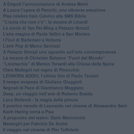
​A Empoli l’annunciazione di Andrea Meini
A Lucca l’opera di Panichi, una vibrante emozione
Pisa celebra Italo Calvino alla SMS Biblio
“L’isola che non c’è”: la mostra di Linardi
​Le storie di Yan Pei-Ming a Palazzo Strozzi
​L’arte magica di Paola Vallini a San Miniato
​I Fiori di Barlettani a Volterra
​L’arte Pop di Marco Saviozzi
​A Palazzo Strozzi uno sguardo sull’arte contemporanea
La mostra di Christian Balzano “Fuori dal Mondo”
​“Litomachie” di Matteo Tenardi alla Chiesa della Spina
​Clara Mallegni nel regno di Pinocchio
​LEONORA ADDIO, l’ultimo film di Paolo Taviani
Il tempo sospeso di Giuliano Giuggioli
Segnali di Pace di Gianfranco Meggiato
​Deep, un viaggio nell’arte di Roberto Braida
​Luca Bellandi : la magia della pittura
​Il poetico mondo di Leonardo nel cinema di Alessandro Sarti
​Keith Haring torna a Pisa
​A proposito del teatro: Dario Marconcini
Maranghi per Fabrizio De Andrè
​Il viaggio nel cinema di Pier Toffoletti