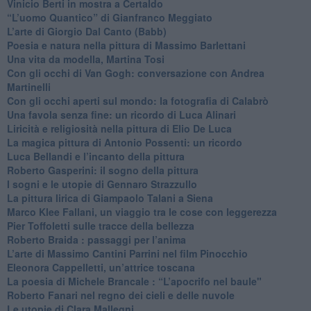
Vinicio Berti in mostra a Certaldo
“L’uomo Quantico” di Gianfranco Meggiato
​L’arte di Giorgio Dal Canto (Babb)
Poesia e natura nella pittura di Massimo Barlettani
Una vita da modella, Martina Tosi
​Con gli occhi di Van Gogh: conversazione con Andrea
Martinelli
​Con gli occhi aperti sul mondo: la fotografia di Calabrò
Una favola senza fine: un ricordo di Luca Alinari
Liricità e religiosità nella pittura di Elio De Luca
La magica pittura di Antonio Possenti: un ricordo
Luca Bellandi e l’incanto della pittura
​Roberto Gasperini: il sogno della pittura
I sogni e le utopie di Gennaro Strazzullo
La pittura lirica di Giampaolo Talani a Siena
​Marco Klee Fallani, un viaggio tra le cose con leggerezza
​Pier Toffoletti sulle tracce della bellezza
​Roberto Braida : passaggi per l’anima
​L’arte di Massimo Cantini Parrini nel film Pinocchio
Eleonora Cappelletti, un’attrice toscana
​La poesia di Michele Brancale : “L’apocrifo nel baule"
Roberto Fanari nel regno dei cieli e delle nuvole
Le utopie di Clara Mallegni