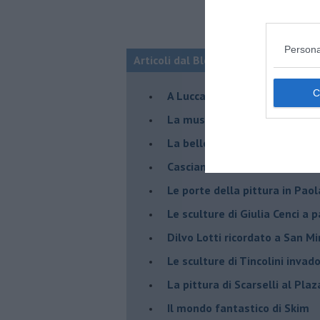
Persona
Articoli dal Blog “Incontri d'arte” di 
A Lucca la mostra di Marcello 
​La musica di Nicola Piovani i
​La bellezza resistente di Pie
​Casciana: Skim in volo sulle 
​Le porte della pittura in Pao
​Le sculture di Giulia Cenci a 
​Dilvo Lotti ricordato a San M
​Le sculture di Tincolini inva
La pittura di Scarselli al Plaz
​Il mondo fantastico di Skim