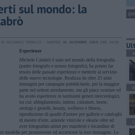
perti sul mondo: la
QUI
labrò
DI RICCARDO FERRUCCI - MARTEDÌ
01 DICEMBRE 2020
ORE 09:00
Ult
Esperienze
A
Michele Calabrò è nato nel mondo della fotografia
(padre fotografo e nonno fotografo), ha potuto far
tesoro delle passate esperienze e metterle al servizio
delle nuove tecnologie. Realizza da oltre 25 anni
immagini per campagne pubblicitarie, per la maggior
A
parte nel settore arredamento, ma gli piace svariare ed
ha avuto esperienze in tantissimi generi merceologici,
tra cui: abbigliamento, intimo, calzature, borse,
orologi e gioielli, beauty, wellness e fitness,
riproduzione di quadri d'autore per gallerie e cataloghi
di mostre d'arte, aziende vinicole e olearie oltre ad
C
aver fotografato artisti per manifesti e locandine di
o per modelle per promuovere ed accrescere la loro immagine. Le