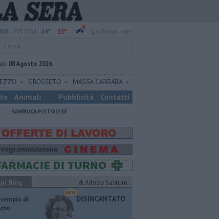
24°
35°
EO:
PISTOIA
QuiNews.net
ato
08 Agosto 2026
REZZO
GROSSETO
MASSA CARRARA
ste
Animali
Pubblicità
Contatti
SAMBUCA PISTOIESE
ui Blog
di Adolfo Santoro
DISINCANTATO
esempio di
ismo