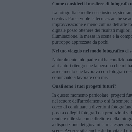
Come consideri il mestiere di fotografo u
La fotografia è molte cose insieme, sicura
creativi. Poi ci vuole la tecnica, anche se a
improvvisazione e meno cultura dell'arte fot
digitale posso ottenere dei risultati miglio
illuminazione, la messa in scena e la comp
purtroppo apprezzata da pochi.
Nel tuo viaggio nel modo fotografico ci 
Naturalmente mio padre mi ha condizionato a
altri autori ritengo che la persona che mi ha
arredamento che lavorava con fotografi del
cominciato a lavorare con me.
Quali sono i tuoi progetti futuri?
In questo momento particolare, progetti futu
nel settore dell'arredamento e si fa sempre 
cerco di continuare a divertirmi fotografand
posa a colleghi fotografi o a produzioni vi
rendere utile sia come direttore della foto
a disposizione dei giovani la mia esperienza
scene. Avrei voglia anche di dar vita ad 