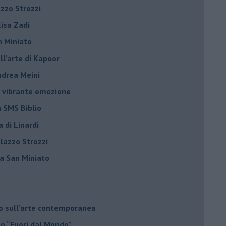
azzo Strozzi
Elisa Zadi
n Miniato
ell’arte di Kapoor
Andrea Meini
na vibrante emozione
a SMS Biblio
a di Linardi
alazzo Strozzi
i a San Miniato
do sull’arte contemporanea
no “Fuori dal Mondo”