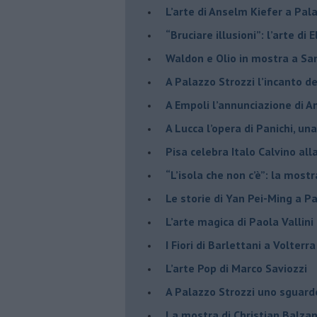
​L’arte di Anselm Kiefer a Pal
​“Bruciare illusioni”: l’arte di 
​Waldon e Olio in mostra a Sa
​A Palazzo Strozzi l’incanto d
​A Empoli l’annunciazione di 
A Lucca l’opera di Panichi, u
Pisa celebra Italo Calvino all
“L’isola che non c’è”: la mostr
​Le storie di Yan Pei-Ming a P
​L’arte magica di Paola Vallin
​I Fiori di Barlettani a Volterra
​L’arte Pop di Marco Saviozzi
​A Palazzo Strozzi uno sguar
La mostra di Christian Balza