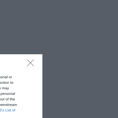
sonal or
ection to
ou may
 personal
out of the
 downstream
B’s List of