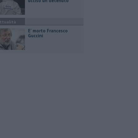
ucciso un detenuto
ttualità
E' morto Francesco
Guccini