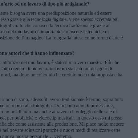
n’arte od un lavoro di tipo più artigianale?
mente bisogna avere una predisposizione naturale ed essere
desso grazie alla tecnologia digitale, viene spesso accettata più
ografica. Io che conosco la tecnica tradizionale grazie al
ri, ma nel mio lavoro è importante conoscere le tecniche di
osizione dell’immagine. La fotografia intesa come forma d'arte è
sono autori che ti hanno influenzato?
ll’inizio del mio lavoro, è stato il mio vero maestro. Più che
 fatto credere di più nel mio lavoro sia stato un designer di
 nord, ma dopo un colloquio ha creduto nella mia proposta e ha
ri non ci sono, adesso il lavoro tradizionale è fermo, soprattutto
meno ricorso alla fotografia. Dopo tanti anni di professione,
o un po' di tutto ma anche attraverso il noleggio delle sale di
deo, per pubblicità o videoclip musicali. In questo caso mi posso
grafia che come assistente alla produzione. Mi piace molto mettere
 nel trovare soluzioni pratiche e nuovi modi di realizzare certe
una nuova mostra personale… vedremo.