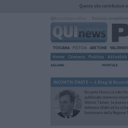
Questo sito contribuisce 
QUI
quotidiano online.
Percorso semplificat
TOSCANA
PISTOIA
ABETONE
VALDINIE
Home
Cronaca
Politica
Attualità
AGLIANA
MONTALE
INCONTRI D'ARTE — il Blog di Riccard
Riccardo Ferrucci è nato Pon
pubblicato numerosi volumi 
Vittorio Taviani , la poesia
letteraria Ghibli ed ha col
funzionario della Regione 