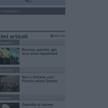
Condoglianze
imi articoli
Vedi tutti
ttualità
​Benzina, gasolio, gpl,
ecco dove risparmiare
ttualità
Voci e chitarre, così
Pistoia saluta Guccini
ronaca
Omicidio in carcere,