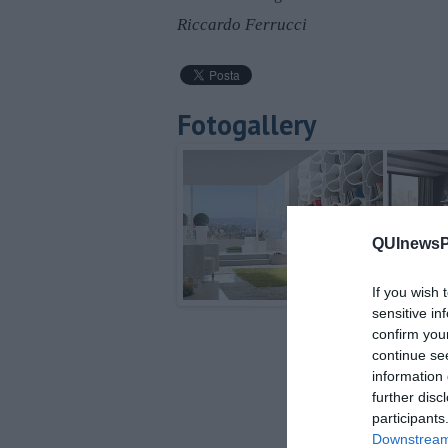
Riccardo Ferrucci
Fotogallery
QUInewsPi
If you wish 
sensitive in
confirm you
continue se
information 
further disc
participants
Downstream 