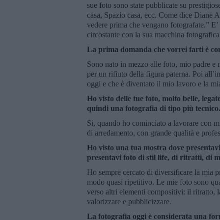
sue foto sono state pubblicate su prestigios
casa, Spazio casa, ecc. Come dice Diane A
vedere prima che vengano fotografate.” E’ u
circostante con la sua macchina fotografica
La prima domanda che vorrei farti è com
Sono nato in mezzo alle foto, mio padre e m
per un rifiuto della figura paterna. Poi all
oggi e che è diventato il mio lavoro e la mi
Ho visto delle tue foto, molto belle, legat
quindi una fotografia di tipo più tecnico
Si, quando ho cominciato a lavorare con mi
di arredamento, con grande qualità e profes
Ho visto una tua mostra dove presentavi 
presentavi foto di stil life, di ritratti, di 
Ho sempre cercato di diversificare la mia p
modo quasi ripetitivo. Le mie foto sono quas
verso altri elementi compositivi: il ritratto,
valorizzare e pubblicizzare.
La fotografia oggi è considerata una for