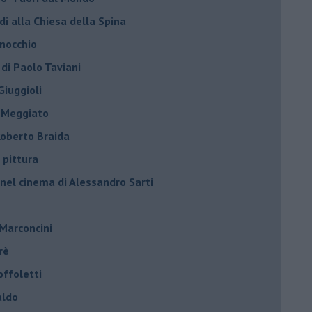
di alla Chiesa della Spina
inocchio
 di Paolo Taviani
Giuggioli
o Meggiato
 Roberto Braida
 pittura
 nel cinema di Alessandro Sarti
 Marconcini
rè
offoletti
aldo