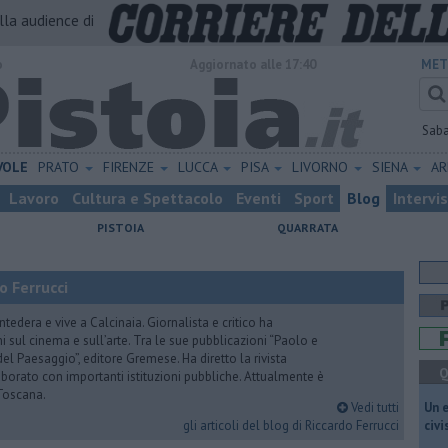
alla audience di
o
Aggiornato alle 17:40
MET
Sab
VOLE
PRATO
FIRENZE
LUCCA
PISA
LIVORNO
SIENA
A
Lavoro
Cultura e Spettacolo
Eventi
Sport
Blog
Intervi
PISTOIA
QUARRATA
o Ferrucci
tedera e vive a Calcinaia. Giornalista e critico ha
sul cinema e sull’arte. Tra le sue pubblicazioni “Paolo e
 del Paesaggio”, editore Gremese. Ha diretto la rivista
Q
laborato con importanti istituzioni pubbliche. Attualmente è
Toscana.
Vedi tutti
​Un 
gli articoli del blog di Riccardo Ferrucci
civ