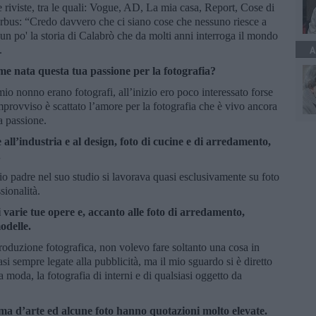
e riviste, tra le quali: Vogue, AD, La mia casa, Report, Cose di
rbus: “Credo davvero che ci siano cose che nessuno riesce a
n po' la storia di Calabrò che da molti anni interroga il mondo
.
A
e nata questa tua passione per la fotografia?
io nonno erano fotografi, all’inizio ero poco interessato forse
’improvviso è scattato l’amore per la fotografia che è vivo ancora
a passione.
e all’industria e al design, foto di cucine e di arredamento,
.
o padre nel suo studio si lavorava quasi esclusivamente su foto
sionalità.
varie tue opere e, accanto alle foto di arredamento,
modelle.
roduzione fotografica, non volevo fare soltanto una cosa in
i sempre legate alla pubblicità, ma il mio sguardo si è diretto
 la moda, la fotografia di interni e di qualsiasi oggetto da
ma d’arte ed alcune foto hanno quotazioni molto elevate.